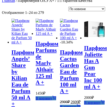
Главная
/ Парфюмерия ОАЭ A+ / 1:1 гарантия качества
Сортировка:
Отображение 1–24 из 279
самые
недавние
-10.34%
Парфюм
Парфюм
Parfums
Парфюм
Парфюм
Juliette
de
Angels’
Cactus
Has A
Marly
Share
Garden
Gun
Althair
by
Eau de
Pear
125 ml
Kilian
Parfum
Inc 100
A +
Eau de
100 ml
ml A +
Parfum
A +
1450
₽
50 ml A
2000
₽
В корзину
Первоначальная
Текущая
2900
₽
2600
₽
В корзину
+
цена
цена:
В корзину