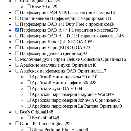
Rose original ОАЭ
29
Rose 30 ml
29
Парфюмерия ОАЭ VIP/1:1 гарантия качества
14
Оригинальная Парфюмерия с маркировкой
11
Парфюмерия ОАЭ 1/1 Duty Free с пробником
34
Парфюмерия ОАЭ A+ / 1:1 гарантия качества
279
Парфюмерия ОАЭ A + D / 1:1 гарантия качества
146
Парфюмерия Люкс (LUXE) ОАЭ
959
Парфюмерия Евро (EURO) ОАЭ
73
Парфюмерия дешево (реплика)
92
Молочные духи-спрей Deluxe Collection Оригинал
16
Арабские масляные духи Оригинал
48
Арабская парфюмерия ОАЭ Оригинал
1117
Арабский мини парфюм 30 ml
10
Арабский мини-парфюм 50ml
28
Арабские духи ОАЭ
1004
Арабская парфюмерия Fragrance World
49
Арабская парфюмерия Johnwin Оригинал
62
Арабская парфюмерия La Parretta Оригинал
0
Bea's Original
148
Bea's 50ml
148
Gloria Perfume Original
299
Gloria Perfume 10ml масло
68