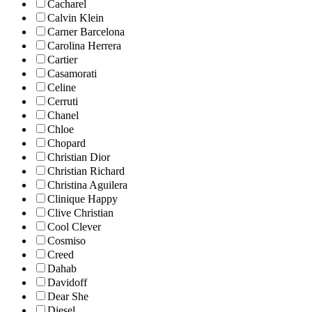
Cacharel
Calvin Klein
Carner Barcelona
Carolina Herrera
Cartier
Casamorati
Celine
Cerruti
Chanel
Chloe
Chopard
Christian Dior
Christian Richard
Christina Aguilera
Clinique Happy
Clive Christian
Cool Clever
Cosmiso
Creed
Dahab
Davidoff
Dear She
Diesel