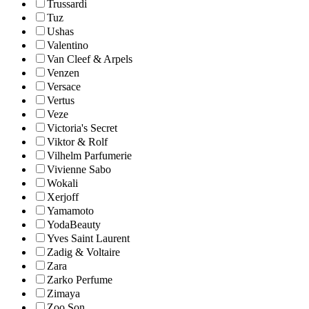
Trussardi
Tuz
Ushas
Valentino
Van Cleef & Arpels
Venzen
Versace
Vertus
Veze
Victoria's Secret
Viktor & Rolf
Vilhelm Parfumerie
Vivienne Sabo
Wokali
Xerjoff
Yamamoto
YodaBeauty
Yves Saint Laurent
Zadig & Voltaire
Zara
Zarko Perfume
Zimaya
Zoo Son