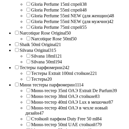
Gloria Perfume 15ml спрей
38
Gloria Perfume 55ml спрей
48
Gloria Perfume 55ml NEW (для женщин)
48
Gloria Perfume 55ml NEW (для мужчин)
42
Gloria Perfume 75ml спрей
55
Narcotique Rose Original
50
Narcotique Rose 50ml
50
Shaik 50ml Original
21
Silvana Original
315
Silvana 18ml
121
Silvana 50ml
194
Тестеры парфюмерии
242
Тестеры Extrait 100ml стойкие
221
Тестеры
20
Мини тестеры парфюмерии
1114
Мини-тестер 35ml ОАЭ Extrait De Parfum
39
Мини-тестер 38ml ОАЭ стойкие
83
Мини-тестер 40ml ОАЭ Lux в мешочке
87
Мини-тестер 40ml ОАЭ в чехле новый
дизайн
47
Стойкий парфюм Duty Free 50 ml
84
Мини-тестер 50ml UAE стойкий!
79