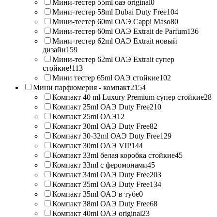
Мини-тестер 55ml оаэ original
0
Мини-тестер 58ml Dubai Duty Free
104
Мини-тестер 60ml ОАЭ Cappi Maso
80
Мини-тестер 60ml ОАЭ Extrait de Parfum
136
Мини-тестер 62ml ОАЭ Extrait новый
дизайн
159
Мини-тестер 62ml ОАЭ Extrait супер
стойкие!
113
Мини тестер 65ml ОАЭ стойкие
102
Мини парфюмерия - компакт
2154
Компакт 40 ml Luxury Premium супер стойкие
28
Компакт 25ml ОАЭ Duty Free
210
Компакт 25ml ОАЭ
12
Компакт 30ml ОАЭ Duty Free
82
Компакт 30-32ml ОАЭ Duty Free
129
Компакт 30ml ОАЭ VIP
144
Компакт 33ml белая коробка стойкие
45
Компакт 33ml с феромонами
45
Компакт 34ml ОАЭ Duty Free
203
Компакт 35ml ОАЭ Duty Free
134
Компакт 35ml ОАЭ в тубе
0
Компакт 38ml ОАЭ Duty Free
68
Компакт 40ml ОАЭ original
23