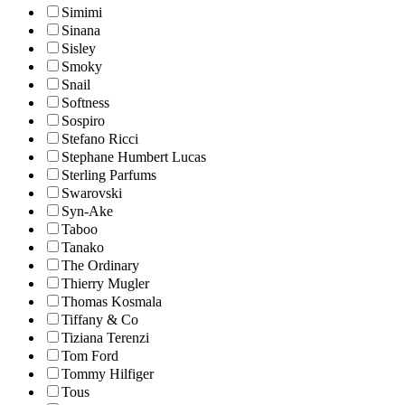
Simimi
Sinana
Sisley
Smoky
Snail
Softness
Sospiro
Stefano Ricci
Stephane Humbert Lucas
Sterling Parfums
Swarovski
Syn-Ake
Taboo
Tanako
The Ordinary
Thierry Mugler
Thomas Kosmala
Tiffany & Co
Tiziana Terenzi
Tom Ford
Tommy Hilfiger
Tous