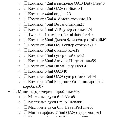
Компакт 42ml в мешочке ОАЭ Duty Free
40
Компакт 42ml ОАЭ стойкие
31
Компакт 44ml original
23
Компакт 45ml a+d мега стойкие
110
Компакт 45ml Dubai стойкий
23
Компакт 45ml VIP супер стойкий
74
Twist 2 в 1 компакт 50 ml duty free
10
Компакт 50ml Дьюти Фри супер стойкий
49
Компакт 50ml ОАЭ супер стойкие
217
Компакт 50ml с мешочком
19
Компакт 55ml супер стойкие
62
Компакт 60ml Arriviste Нидерланды
59
Компакт 62ml Dubai Duty Free
64
Компакт 64ml ОАЭ
40
Компакт 66ml ОАЭ супер стойкие
104
Компакт 67ml Fragrance World подарочная
коробка
107
Мини парфюмерия - пробники
768
Масляные духи 6ml Aksa
8
Масляные духи 6ml Al Rehab
8
Масляные духи 6ml Hayat Perfume
86
Мини парфюм 7.5ml ОАЭ с феромоном
1