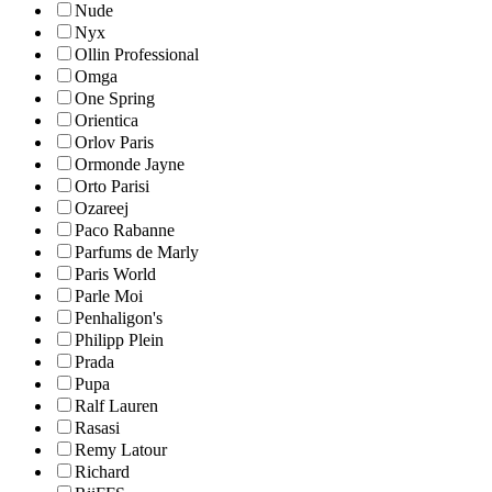
Nude
Nyx
Ollin Professional
Omga
One Spring
Orientica
Orlov Paris
Ormonde Jayne
Orto Parisi
Ozareej
Paco Rabanne
Parfums de Marly
Paris World
Parle Moi
Penhaligon's
Philipp Plein
Prada
Pupa
Ralf Lauren
Rasasi
Remy Latour
Richard