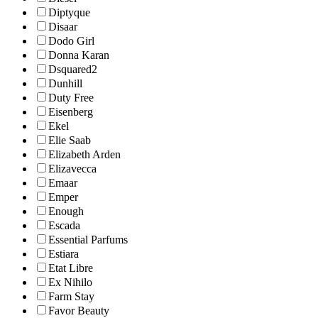
Diptyque
Disaar
Dodo Girl
Donna Karan
Dsquared2
Dunhill
Duty Free
Eisenberg
Ekel
Elie Saab
Elizabeth Arden
Elizavecca
Emaar
Emper
Enough
Escada
Essential Parfums
Estiara
Etat Libre
Ex Nihilo
Farm Stay
Favor Beauty