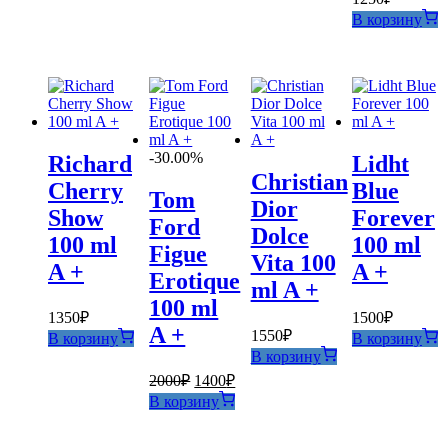
В корзину
-30.00%
Richard
Lidht
Christian
Cherry
Blue
Tom
Dior
Show
Forever
Ford
Dolce
100 ml
100 ml
Figue
Vita 100
A +
A +
Erotique
ml A +
100 ml
1350
₽
1500
₽
A +
1550
₽
В корзину
В корзину
В корзину
Первоначальная
Текущая
2000
₽
1400
₽
цена
цена:
В корзину
составляла
1400₽.
2000₽.