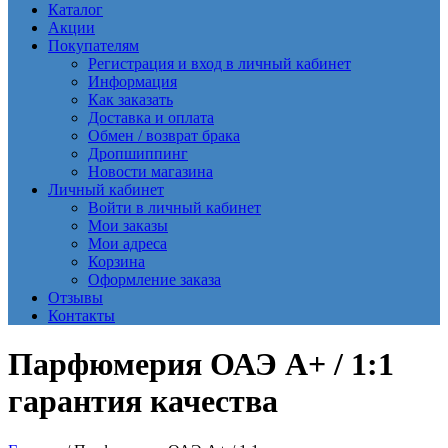
Каталог
Акции
Покупателям
Регистрация и вход в личный кабинет
Информация
Как заказать
Доставка и оплата
Обмен / возврат брака
Дропшиппинг
Новости магазина
Личный кабинет
Войти в личный кабинет
Мои заказы
Мои адреса
Корзина
Оформление заказа
Отзывы
Контакты
Парфюмерия ОАЭ A+ / 1:1
гарантия качества