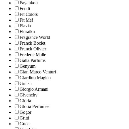
Fayankou
Fendi
Fit Colors
Fit Me!
Flavia
Floraïku
Fragrance World
Franck Boclet
Franck Olivier
Frederic Malle
Galla Parfums
Genyum
Gian Marco Venturi
Giardino Magico
Giinsu
Giorgio Armani
Givenchy
Gloria
Gloria Perfumes
Gogor
Gritti
Gucci