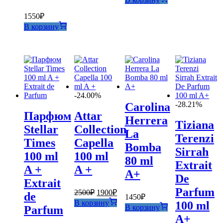
составляла
2600₽.
2900₽.
1550
₽
В корзину
-24.00%
-28.21%
Carolina
Парфюм
Attar
Herrera
Tiziana
Stellar
Collection
La
Terenzi
Times
Capella
Bomba
Sirrah
100 ml
100 ml
80 ml
Extrait
A +
A +
A+
De
Extrait
Parfum
Первоначальная
Текущая
2500
₽
1900
₽
de
1450
₽
цена
цена:
В корзину
100 ml
В корзину
Parfum
составляла
1900₽.
A+
2500₽.