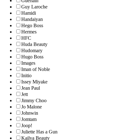
Guerlain
Guy Laroche
Hamidi
Handaiyan
Hego Boss
Hermes
HFC
Huda Beauty
Hudomary
Hugo Boss
Images
Iman of Noble
Initio
Issey Miyake
Jean Paul
Jett
Jimmy Choo
Jo Malone
Johnwin
Jomtam
Joop!
Juliette Has a Gun
Kailya Beauty