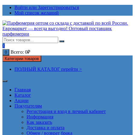
Перейти
Войти или Зарегистрироваться
к
Мой список желаний
содержимому
0
Всего:
0
₽
0
Категории товаров
ПОЛНЫЙ КАТАЛОГ перейти >
Главная
Каталог
Акции
Покупателям
Регистрация и вход в личный кабинет
Информация
Как заказать
Доставка и оплата
Обмен / возврат брака