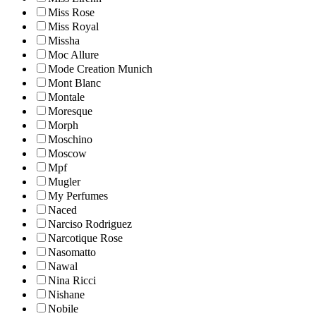
Miss Rose
Miss Royal
Missha
Moc Allure
Mode Creation Munich
Mont Blanc
Montale
Moresque
Morph
Moschino
Moscow
Mpf
Mugler
My Perfumes
Naced
Narciso Rodriguez
Narcotique Rose
Nasomatto
Nawal
Nina Ricci
Nishane
Nobile