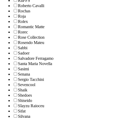
RiiFFS
Roberto Cavalli
Rochas
Roja
Rolex
Romantic Matte
Rorec
Rose Collection
Rosendo Mateu
Sabbi
Sadoer
Salvadore Ferragamo
Santa Maria Novella
Sasimi
Senana
Sergio Tacchini
Sevencool
Shaik
Shedoes
Shiseido
SIayzu Raioceu
Sifat
Silvana