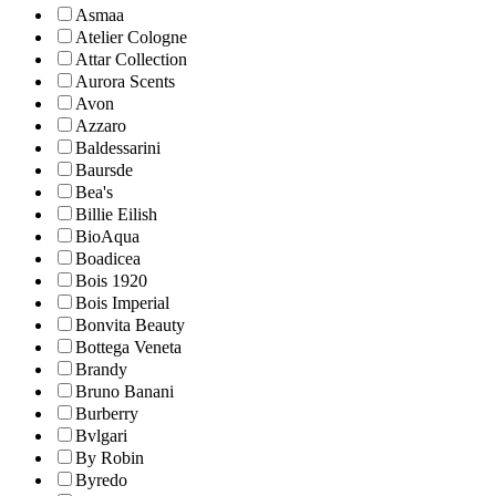
Asmaa
Atelier Cologne
Attar Collection
Aurora Scents
Avon
Azzaro
Baldessarini
Baursde
Bea's
Billie Eilish
BioAqua
Boadicea
Bois 1920
Bois Imperial
Bonvita Beauty
Bottega Veneta
Brandy
Bruno Banani
Burberry
Bvlgari
By Robin
Byredo