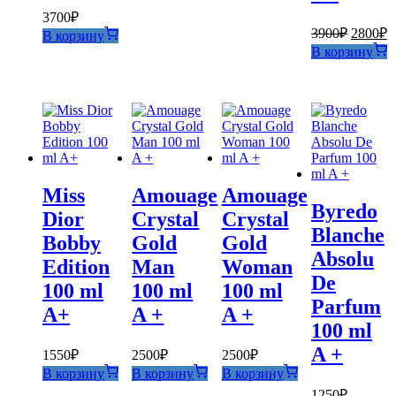
3700
₽
Первон
Т
3900
₽
2800
₽
В корзину
цена
ц
В корзину
составл
2
3900₽.
Miss
Amouage
Amouage
Byredo
Dior
Crystal
Crystal
Blanche
Bobby
Gold
Gold
Absolu
Edition
Man
Woman
De
100 ml
100 ml
100 ml
Parfum
A+
A +
A +
100 ml
A +
1550
₽
2500
₽
2500
₽
В корзину
В корзину
В корзину
1250
₽