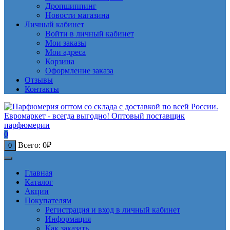
Дропшиппинг
Новости магазина
Личный кабинет
Войти в личный кабинет
Мои заказы
Мои адреса
Корзина
Оформление заказа
Отзывы
Контакты
0
Всего:
0
₽
0
Главная
Каталог
Акции
Покупателям
Регистрация и вход в личный кабинет
Информация
Как заказать