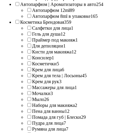
Автопарфюм | Ароматизаторы в авто
254
Автопарфюм 12ml
89
Автопарфюм 8ml в упаковке
165
Косметика Брендовая
359
Салфетки для лица
1
Гель для душа
12
Праймер под макияж
1
Для депиляции
1
Кисти для макияжа
12
Консилер
1
Косметички
5
Крем для лица
6
Крем для тела | Лосьоны
45
Крем для рук
3
Массажеры для лица
1
Мочалки
3
Мыло
26
Наборы для макияжа
2
Пена для ванны
12
Помада для губ | Блески
29
Пудра для лица
7
Румяна для лица
7