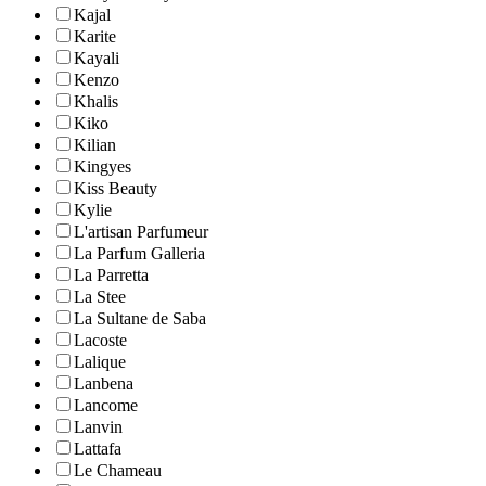
Kajal
Karite
Kayali
Kenzo
Khalis
Kiko
Kilian
Kingyes
Kiss Beauty
Kylie
L'artisan Parfumeur
La Parfum Galleria
La Parretta
La Stee
La Sultane de Saba
Lacoste
Lalique
Lanbena
Lancome
Lanvin
Lattafa
Le Chameau