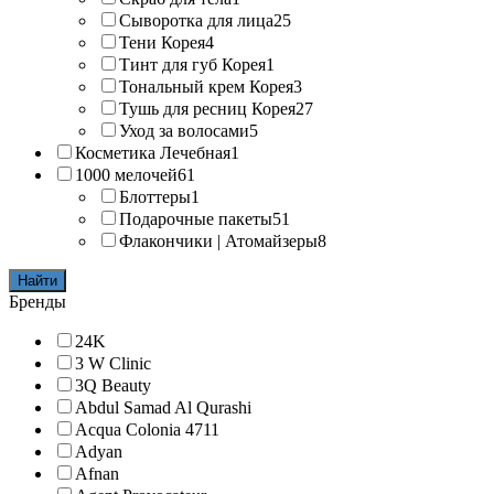
Сыворотка для лица
25
Тени Корея
4
Тинт для губ Корея
1
Тональный крем Корея
3
Тушь для ресниц Корея
27
Уход за волосами
5
Косметика Лечебная
1
1000 мелочей
61
Блоттеры
1
Подарочные пакеты
51
Флакончики | Атомайзеры
8
Найти
Бренды
24K
3 W Clinic
3Q Beauty
Abdul Samad Al Qurashi
Acqua Colonia 4711
Adyan
Afnan