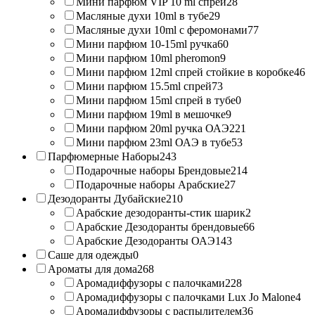
Мини парфюм VIP 10 ml спрей
28
Масляные духи 10ml в тубе
29
Масляные духи 10ml с феромонами
77
Мини парфюм 10-15ml ручка
60
Мини парфюм 10ml pheromon
9
Мини парфюм 12ml спрей стойкие в коробке
46
Мини парфюм 15.5ml спрей
73
Мини парфюм 15ml спрей в тубе
0
Мини парфюм 19ml в мешочке
9
Мини парфюм 20ml ручка ОАЭ
221
Мини парфюм 23ml ОАЭ в тубе
53
Парфюмерные Наборы
243
Подарочные наборы Брендовые
214
Подарочные наборы Арабские
27
Дезодоранты Дубайские
210
Арабские дезодоранты-стик шарик
2
Арабские Дезодоранты брендовые
66
Арабские Дезодоранты ОАЭ
143
Саше для одежды
0
Ароматы для дома
268
Аромадиффузоры с палочками
228
Аромадиффузоры с палочками Lux Jo Malone
4
Аромадиффузоры с распылителем
36