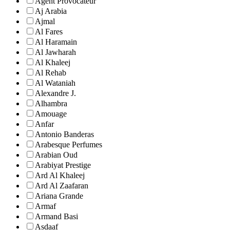
Agent Provocateur
Aj Arabia
Ajmal
Al Fares
Al Haramain
Al Jawharah
Al Khaleej
Al Rehab
Al Wataniah
Alexandre J.
Alhambra
Amouage
Anfar
Antonio Banderas
Arabesque Perfumes
Arabian Oud
Arabiyat Prestige
Ard Al Khaleej
Ard Al Zaafaran
Ariana Grande
Armaf
Armand Basi
Asdaaf