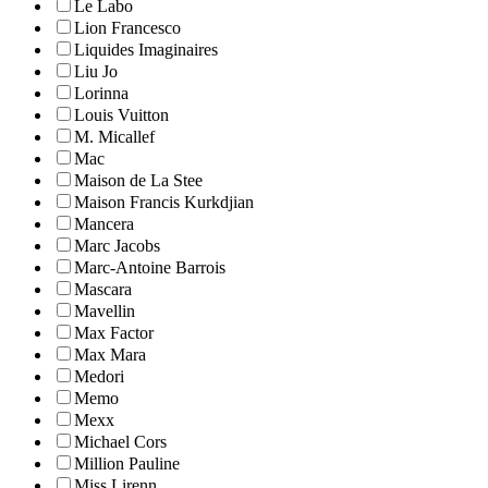
Le Labo
Lion Francesco
Liquides Imaginaires
Liu Jo
Lorinna
Louis Vuitton
M. Micallef
Mac
Maison de La Stee
Maison Francis Kurkdjian
Mancera
Marc Jacobs
Marc-Antoine Barrois
Mascara
Mavellin
Max Factor
Max Mara
Medori
Memo
Mexx
Michael Cors
Million Pauline
Miss Lirenn