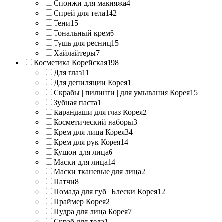
Спонжи для макияжа
4
Спрей для тела
142
Тени
15
Тональный крем
6
Тушь для ресниц
15
Хайлайтеры
7
Косметика Корейская
198
Для глаз
11
Для депиляции Корея
1
Скрабы | пилинги | для умывания Корея
15
Зубная паста
1
Карандаши для глаз Корея
2
Косметический наборы
3
Крем для лица Корея
34
Крем для рук Корея
14
Кушон для лица
6
Маски для лица
14
Маски тканевые для лица
2
Патчи
8
Помада для губ | Блески Корея
12
Праймер Корея
2
Пудра для лица Корея
7
Скраб для тела
1