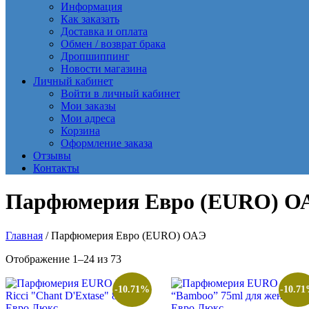
Информация
Как заказать
Доставка и оплата
Обмен / возврат брака
Дропшиппинг
Новости магазина
Личный кабинет
Войти в личный кабинет
Мои заказы
Мои адреса
Корзина
Оформление заказа
Отзывы
Контакты
Парфюмерия Евро (EURO) О
Главная
/ Парфюмерия Евро (EURO) ОАЭ
Сортировка:
Отображение 1–24 из 73
самые
недавние
-10.71%
-10.7