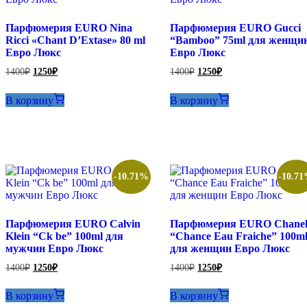
Парфюмерия EURO Nina
Парфюмерия EURO Gucci
Ricci «Chant D’Extase» 80 ml
“Bamboo” 75ml для женщи
Евро Люкс
Евро Люкс
Первоначальная
Текущая
Первоначальная
Текущая
1400
₽
1250
₽
1400
₽
1250
₽
цена
цена:
цена
цена:
составляла
составляла
1250₽.
1250₽.
В корзину
В корзину
1400₽.
1400₽.
-10.71%
-10.7
Парфюмерия EURO Calvin
Парфюмерия EURO Chane
Klein “Ck be” 100ml для
“Chance Eau Fraiche” 100m
мужчин Евро Люкс
для женщин Евро Люкс
Первоначальная
Текущая
Первоначальная
Текущая
1400
₽
1250
₽
1400
₽
1250
₽
цена
цена:
цена
цена:
составляла
составляла
1250₽.
1250₽.
В корзину
В корзину
1400₽.
1400₽.