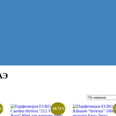
АЭ
1%
-10.71%
-