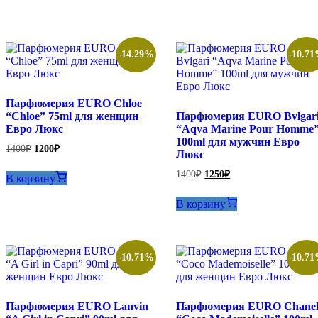
-14.29%
-10.7
Парфюмерия EURO Chloe
“Chloe” 75ml для женщин
Парфюмерия EURO Bvlgar
Евро Люкс
“Aqva Marine Pour Homme
100ml для мужчин Евро
Первоначальная
Текущая
1400
₽
1200
₽
Люкс
цена
цена:
составляла
1200₽.
Первоначальная
Текущая
1400
₽
1250
₽
В корзину
1400₽.
цена
цена:
составляла
1250₽.
В корзину
1400₽.
-10.71%
-10.7
Парфюмерия EURO Lanvin
Парфюмерия EURO Chane