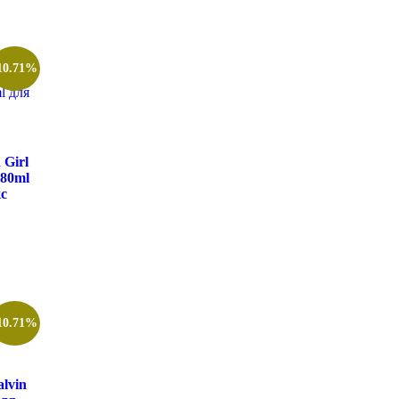
10.71%
 Girl
 80ml
с
10.71%
lvin