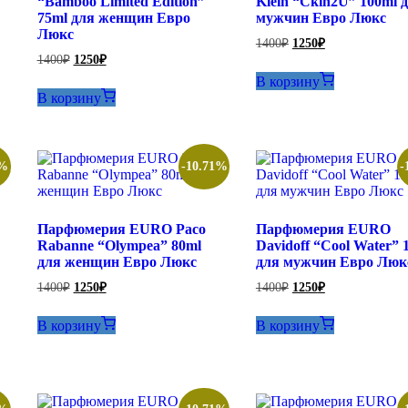
“Bamboo Limited Edition”
Klein “Ckin2U” 100ml 
75ml для женщин Евро
мужчин Евро Люкс
Люкс
Первоначальная
Текущая
1400
₽
1250
₽
цена
цена:
Первоначальная
Текущая
1400
₽
1250
₽
составляла
цена
цена:
1250₽.
В корзину
составляла
1400₽.
1250₽.
В корзину
1400₽.
1%
-10.71%
-
Парфюмерия EURO Paco
Парфюмерия EURO
Rabanne “Olympea” 80ml
Davidoff “Cool Water” 
для женщин Евро Люкс
для мужчин Евро Люк
Первоначальная
Текущая
Первоначальная
Текущая
1400
₽
1250
₽
1400
₽
1250
₽
цена
цена:
цена
цена:
составляла
составляла
1250₽.
1250₽.
В корзину
В корзину
1400₽.
1400₽.