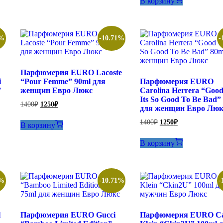
В корзину
1400₽.
1%
-10.71%
-
Парфюмерия EURO Lacoste
i
“Pour Femme” 90ml для
Парфюмерия EURO
”
женщин Евро Люкс
Carolina Herrera “Good
Its So Good To Be Bad”
Первоначальная
Текущая
1400
₽
1250
₽
для женщин Евро Люк
цена
цена:
составляла
1250₽.
Первоначальная
Текущая
1400
₽
1250
₽
В корзину
1400₽.
цена
цена:
составляла
1250₽.
В корзину
1400₽.
1%
-10.71%
-
l
Парфюмерия EURO Gucci
Парфюмерия EURO Ca