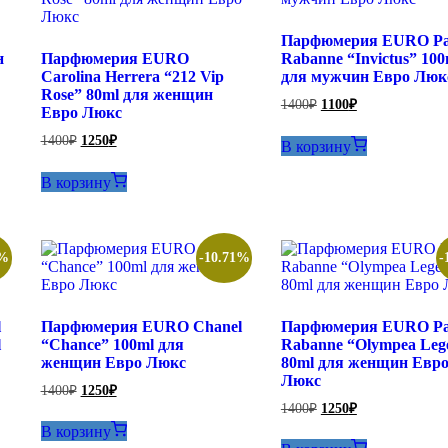
Парфюмерия EURO Pa
н
Парфюмерия EURO
Rabanne “Invictus” 100
Carolina Herrera “212 Vip
для мужчин Евро Люк
Rose” 80ml для женщин
Первоначальная
Текущая
1400
₽
1100
₽
Евро Люкс
цена
цена:
составляла
1100₽.
Первоначальная
Текущая
1400
₽
1250
₽
В корзину
1400₽.
цена
цена:
составляла
1250₽.
В корзину
1400₽.
1%
-10.71%
-
l
Парфюмерия EURO Chanel
Парфюмерия EURO Pa
l
“Chance” 100ml для
Rabanne “Olympea Leg
женщин Евро Люкс
80ml для женщин Евр
Люкс
Первоначальная
Текущая
1400
₽
1250
₽
цена
цена:
Первоначальная
Текущая
1400
₽
1250
₽
составляла
цена
цена:
1250₽.
В корзину
составляла
1400₽.
1250₽.