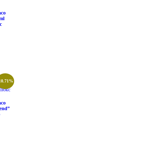
co
ml
с
10.71%
co
end”
о