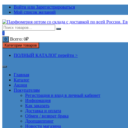
Перейти
Войти или Зарегистрироваться
к
Мой список желаний
содержимому
0
Всего:
0
₽
0
Категории товаров
ПОЛНЫЙ КАТАЛОГ перейти >
Главная
Каталог
Акции
Покупателям
Регистрация и вход в личный кабинет
Информация
Как заказать
Доставка и оплата
Обмен / возврат брака
Дропшиппинг
Новости магазина