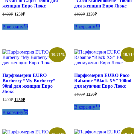
“A Girl in Capri” 90ml для
“Coco Mademoiselle” 100ml
женщин Евро Люкс
для женщин Евро Люкс
Первоначальная
Текущая
Первоначальная
Текущая
1400
₽
1250
₽
1400
₽
1250
₽
цена
цена:
цена
цена:
составляла
составляла
1250₽.
1250₽.
В корзину
В корзину
1400₽.
1400₽.
-10.71%
-10.7
Парфюмерия EURO
Парфюмерия EURO Paco
Burberry “My Burberry”
Rabanne “Black XS” 100ml
90ml для женщин Евро
для мужчин Евро Люкс
Люкс
Первоначальная
Текущая
1400
₽
1250
₽
цена
цена:
Первоначальная
Текущая
1400
₽
1250
₽
составляла
цена
цена:
1250₽.
В корзину
составляла
1400₽.
1250₽.
В корзину
1400₽.