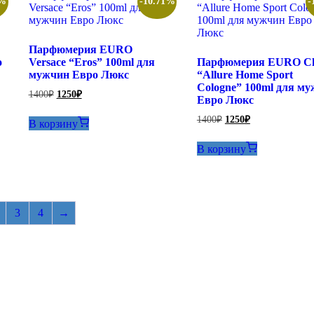
1%
-10.71%
-
Парфюмерия EURO
o
Versace “Eros” 100ml для
Парфюмерия EURO Ch
мужчин Евро Люкс
“Allure Home Sport
Cologne” 100ml для м
Первоначальная
Текущая
1400
₽
1250
₽
Евро Люкс
цена
цена:
составляла
1250₽.
Первоначальная
Текущая
1400
₽
1250
₽
В корзину
1400₽.
цена
цена:
составляла
1250₽.
В корзину
1400₽.
3
4
→