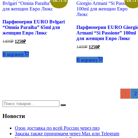
-10.71%
-10.7
Парфюмерия EURO Bvlgari
“Omnia Paraiba” 65ml для
Парфюмерия EURO Giorgi
женщин Евро Люкс
Armani “Si Passione” 100ml
для женщин Евро Люкс
Первоначальная
Текущая
1400
₽
1250
₽
цена
цена:
Первоначальная
Текущая
1400
₽
1250
₽
составляла
цена
цена:
1250₽.
В корзину
составляла
1400₽.
1250₽.
В корзину
1400₽.
1
2
Новости
Озон доставка по всей России через пвз
Заказы также принимаем через Max или Telegram