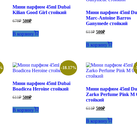
Мини парфюм 45ml Dubai
Kilian Good Girl стойкий
Мини парфюм 45ml Du
Marc-Antoine Barros
Первоначальная
Текущая
678
₽
500
₽
Ganymede стойкий
цена
цена:
составляла
500₽.
Первоначальная
Текущая
611
₽
500
₽
В корзину
678₽.
цена
цена:
составляла
500₽.
В корзину
611₽.
7%
-18.17%
-
Мини парфюм 45ml Dubai
Boadicea Heroine стойкий
Мини парфюм 45ml Du
Zarko Perfume Pink M 
Первоначальная
Текущая
611
₽
500
₽
стойкий
цена
цена:
составляла
500₽.
Первоначальная
Текущая
611
₽
500
₽
В корзину
611₽.
цена
цена:
составляла
500₽.
В корзину
611₽.