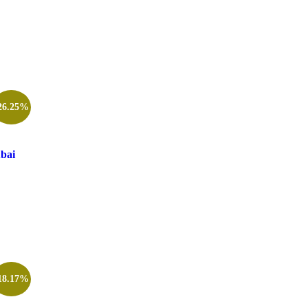
26.25%
bai
18.17%