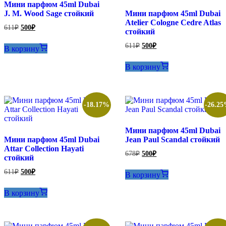
Мини парфюм 45ml Dubai
J. M. Wood Sage стойкий
Мини парфюм 45ml Dubai
Atelier Cologne Cedre Atlas
Первоначальная
Текущая
611
₽
500
₽
стойкий
цена
цена:
составляла
500₽.
Первоначальная
Текущая
611
₽
500
₽
В корзину
611₽.
цена
цена:
составляла
500₽.
В корзину
611₽.
-18.17%
-26.2
Мини парфюм 45ml Dubai
Мини парфюм 45ml Dubai
Jean Paul Scandal стойкий
Attar Collection Hayati
Первоначальная
Текущая
678
₽
500
₽
стойкий
цена
цена:
составляла
500₽.
Первоначальная
Текущая
611
₽
500
₽
В корзину
678₽.
цена
цена:
составляла
500₽.
В корзину
611₽.