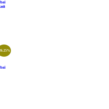
bai
кий
26.25%
bai