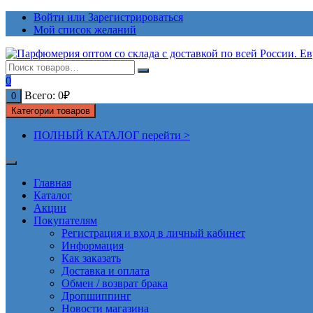
Перейти
Войти или Зарегистрироваться
к
Мой список желаний
содержимому
0
Всего:
0
₽
0
Категории товаров
ПОЛНЫЙ КАТАЛОГ перейти >
Главная
Каталог
Акции
Покупателям
Регистрация и вход в личный кабинет
Информация
Как заказать
Доставка и оплата
Обмен / возврат брака
Дропшиппинг
Новости магазина