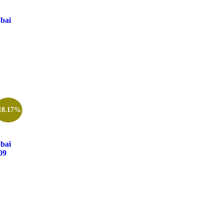
bai
18.17%
bai
09