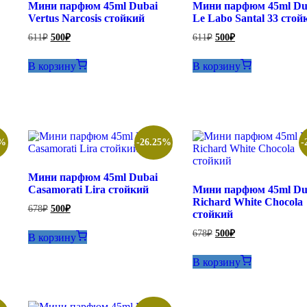
Мини парфюм 45ml Dubai
Мини парфюм 45ml Du
Vertus Narcosis стойкий
Le Labo Santal 33 стой
Первоначальная
Текущая
Первоначальная
Текущая
611
₽
500
₽
611
₽
500
₽
цена
цена:
цена
цена:
составляла
составляла
500₽.
500₽.
В корзину
В корзину
611₽.
611₽.
5%
-26.25%
-
Мини парфюм 45ml Dubai
Casamorati Lira стойкий
Мини парфюм 45ml Du
Richard White Chocola
Первоначальная
Текущая
678
₽
500
₽
стойкий
цена
цена:
составляла
500₽.
Первоначальная
Текущая
678
₽
500
₽
В корзину
678₽.
цена
цена:
составляла
500₽.
В корзину
678₽.