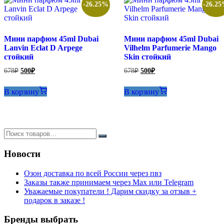
-26.25%
-26.2
Мини парфюм 45ml Dubai
Мини парфюм 45ml Dubai
Lanvin Eclat D Arpege
Vilhelm Parfumerie Mango
стойкий
Skin стойкий
Первоначальная
Текущая
Первоначальная
Текущая
678
₽
500
₽
678
₽
500
₽
цена
цена:
цена
цена:
составляла
составляла
500₽.
500₽.
В корзину
В корзину
678₽.
678₽.
Новости
Озон доставка по всей России через пвз
Заказы также принимаем через Max или Telegram
Уважаемые покупатели ! Дарим скидку за отзыв +
подарок в заказе !
Бренды выбрать