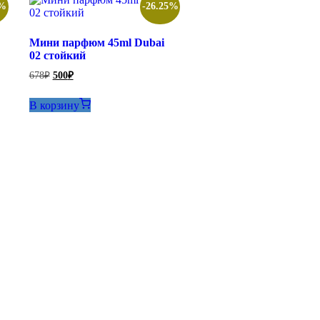
5%
-26.25%
Мини парфюм 45ml Dubai
02 стойкий
Первоначальная
Текущая
678
₽
500
₽
цена
цена:
составляла
500₽.
В корзину
678₽.