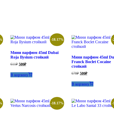
7%
-18.17%
-
Мини парфюм 45ml Dubai
Roja Ilysium стойкий
Мини парфюм 45ml Du
Franck Boclet Cocaine
Первоначальная
Текущая
611
₽
500
₽
стойкий
цена
цена:
составляла
500₽.
Первоначальная
Текущая
678
₽
500
₽
В корзину
611₽.
цена
цена:
составляла
500₽.
В корзину
678₽.
7%
-18.17%
-