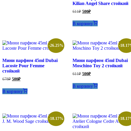
Kilian Angel Share стойкий
Первоначальная
Текущая
611
₽
500
₽
цена
цена:
составляла
500₽.
В корзину
611₽.
-26.25%
-18.1
Мини парфюм 45ml Dubai
Мини парфюм 45ml Dubai
Lacoste Pour Femme
Moschino Toy 2 стойкий
стойкий
Первоначальная
Текущая
611
₽
500
₽
цена
цена:
Первоначальная
Текущая
678
₽
500
₽
составляла
цена
цена:
500₽.
В корзину
составляла
611₽.
500₽.
В корзину
678₽.
-18.17%
-18.1