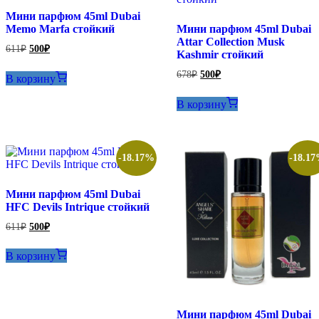
Мини парфюм 45ml Dubai
Memo Marfa стойкий
Мини парфюм 45ml Dubai
Attar Collection Musk
Первоначальная
Текущая
611
₽
500
₽
Kashmir стойкий
цена
цена:
составляла
500₽.
Первоначальная
Текущая
678
₽
500
₽
В корзину
611₽.
цена
цена:
составляла
500₽.
В корзину
678₽.
-18.17%
-18.1
Мини парфюм 45ml Dubai
HFC Devils Intrique стойкий
Первоначальная
Текущая
611
₽
500
₽
цена
цена:
составляла
500₽.
В корзину
611₽.
Мини парфюм 45ml Dubai