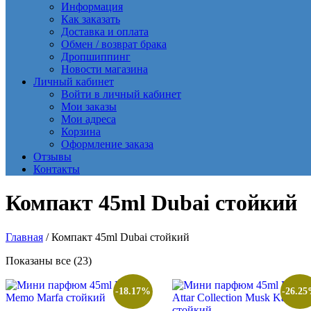
Информация
Как заказать
Доставка и оплата
Обмен / возврат брака
Дропшиппинг
Новости магазина
Личный кабинет
Войти в личный кабинет
Мои заказы
Мои адреса
Корзина
Оформление заказа
Отзывы
Контакты
Компакт 45ml Dubai стойкий
Главная
/ Компакт 45ml Dubai стойкий
Сортировка:
Показаны все (23)
самые
недавние
-18.17%
-26.2