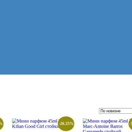
5%
-26.25%
-