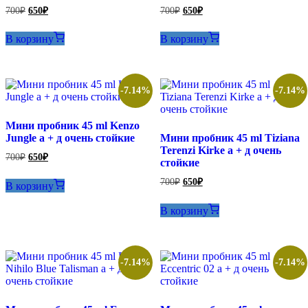
Первоначальная
Текущая
Первоначальная
Текущая
700
₽
650
₽
700
₽
650
₽
цена
цена:
цена
цена:
составляла
составляла
650₽.
650₽.
В корзину
В корзину
700₽.
700₽.
-7.14%
-7.14%
Мини пробник 45 ml Kenzo
Jungle а + д очень стойкие
Мини пробник 45 ml Tiziana
Terenzi Kirke а + д очень
Первоначальная
Текущая
700
₽
650
₽
стойкие
цена
цена:
составляла
650₽.
Первоначальная
Текущая
700
₽
650
₽
В корзину
700₽.
цена
цена:
составляла
650₽.
В корзину
700₽.
-7.14%
-7.14%