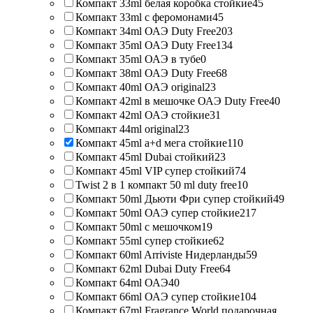
Компакт 33ml белая коробка стойкие
45
Компакт 33ml с феромонами
45
Компакт 34ml ОАЭ Duty Free
203
Компакт 35ml ОАЭ Duty Free
134
Компакт 35ml ОАЭ в тубе
0
Компакт 38ml ОАЭ Duty Free
68
Компакт 40ml ОАЭ original
23
Компакт 42ml в мешочке ОАЭ Duty Free
40
Компакт 42ml ОАЭ стойкие
31
Компакт 44ml original
23
Компакт 45ml a+d мега стойкие
110
Компакт 45ml Dubai стойкий
23
Компакт 45ml VIP супер стойкий
74
Twist 2 в 1 компакт 50 ml duty free
10
Компакт 50ml Дьюти Фри супер стойкий
49
Компакт 50ml ОАЭ супер стойкие
217
Компакт 50ml с мешочком
19
Компакт 55ml супер стойкие
62
Компакт 60ml Arriviste Нидерланды
59
Компакт 62ml Dubai Duty Free
64
Компакт 64ml ОАЭ
40
Компакт 66ml ОАЭ супер стойкие
104
Компакт 67ml Fragrance World подарочная