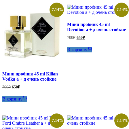
-7.14%
-7.14%
Мини пробник 45 ml
Devotion а + д очень стойкие
Первоначальная
Текущая
700
₽
650
₽
цена
цена:
составляла
650₽.
В корзину
700₽.
Мини пробник 45 ml Kilian
Vodka а + д очень стойкие
Первоначальная
Текущая
700
₽
650
₽
цена
цена:
составляла
650₽.
В корзину
700₽.
-7.14%
-7.14%