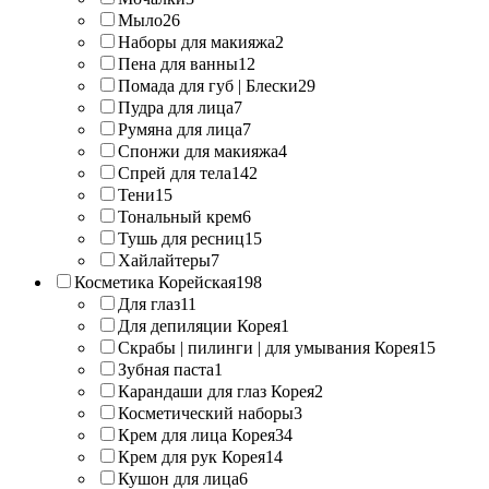
Мыло
26
Наборы для макияжа
2
Пена для ванны
12
Помада для губ | Блески
29
Пудра для лица
7
Румяна для лица
7
Спонжи для макияжа
4
Спрей для тела
142
Тени
15
Тональный крем
6
Тушь для ресниц
15
Хайлайтеры
7
Косметика Корейская
198
Для глаз
11
Для депиляции Корея
1
Скрабы | пилинги | для умывания Корея
15
Зубная паста
1
Карандаши для глаз Корея
2
Косметический наборы
3
Крем для лица Корея
34
Крем для рук Корея
14
Кушон для лица
6