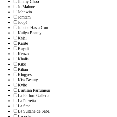
Jimmy Choo
Jo Malone
Johnwin
Jomtam
Joop!
Juliette Has a Gun
Kailya Beauty
Kajal
Karite
Kayali
Kenzo
Khalis
Kiko
Kilian
Kingyes
Kiss Beauty
Kylie
L'artisan Parfumeur
La Parfum Galleria
La Parretta
La Stee
La Sultane de Saba
Lacoste