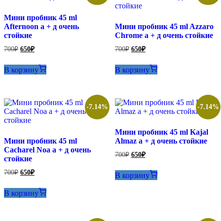
Мини пробник 45 ml
Afternoon а + д очень
Мини пробник 45 ml Azzaro
стойкие
Chrome а + д очень стойкие
Первоначальная
Текущая
Первоначальная
Текущая
700
₽
650
₽
700
₽
650
₽
цена
цена:
цена
цена:
составляла
составляла
650₽.
650₽.
В корзину
В корзину
700₽.
700₽.
-7.14%
-7.14%
Мини пробник 45 ml Kajal
Мини пробник 45 ml
Almaz а + д очень стойкие
Cacharel Noa а + д очень
Первоначальная
Текущая
700
₽
650
₽
стойкие
цена
цена:
составляла
650₽.
Первоначальная
Текущая
700
₽
650
₽
В корзину
700₽.
цена
цена:
составляла
650₽.
В корзину
700₽.