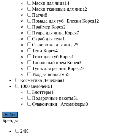
Маски для лица
14
Маски тканевые для лица
2
Патчи
8
Помада для губ | Блески Корея
12
Праймер Корея
2
Пудра для лица Корея
7
Скраб для тела
1
Сыворотка для лица
25
Тени Корея
4
Тинт для губ Корея
1
Тональный крем Корея
3
Тушь для ресниц Корея
27
Уход за волосами
5
Косметика Лечебная
1
1000 мелочей
61
Блоттеры
1
Подарочные пакеты
51
Флакончики | Атомайзеры
8
Найти
Бренды
24K