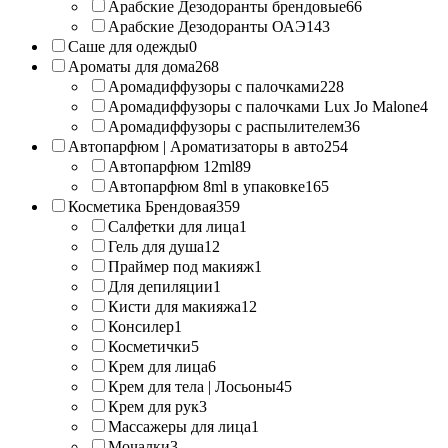
Арабские Дезодоранты брендовые
66
Арабские Дезодоранты ОАЭ
143
Саше для одежды
0
Ароматы для дома
268
Аромадиффузоры с палочками
228
Аромадиффузоры с палочками Lux Jo Malone
4
Аромадиффузоры с распылителем
36
Автопарфюм | Ароматизаторы в авто
254
Автопарфюм 12ml
89
Автопарфюм 8ml в упаковке
165
Косметика Брендовая
359
Салфетки для лица
1
Гель для душа
12
Праймер под макияж
1
Для депиляции
1
Кисти для макияжа
12
Консилер
1
Косметички
5
Крем для лица
6
Крем для тела | Лосьоны
45
Крем для рук
3
Массажеры для лица
1
Мочалки
3