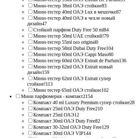
Мини-тестер 38ml ОАЭ стойкие
83
Мини-тестер 40ml ОАЭ Lux в мешочке
87
Мини-тестер 40ml ОАЭ в чехле новый
дизайн
47
Стойкий парфюм Duty Free 50 ml
84
Мини-тестер 50ml UAE стойкий!
79
Мини-тестер 55ml оаэ original
0
Мини-тестер 58ml Dubai Duty Free
104
Мини-тестер 60ml ОАЭ Cappi Maso
80
Мини-тестер 60ml ОАЭ Extrait de Parfum
136
Мини-тестер 62ml ОАЭ Extrait новый
дизайн
159
Мини-тестер 62ml ОАЭ Extrait супер
стойкие!
113
Мини тестер 65ml ОАЭ стойкие
102
Мини парфюмерия - компакт
2154
Компакт 40 ml Luxury Premium супер стойкие
28
Компакт 25ml ОАЭ Duty Free
210
Компакт 25ml ОАЭ
12
Компакт 30ml ОАЭ Duty Free
82
Компакт 30-32ml ОАЭ Duty Free
129
Компакт 30ml ОАЭ VIP
144