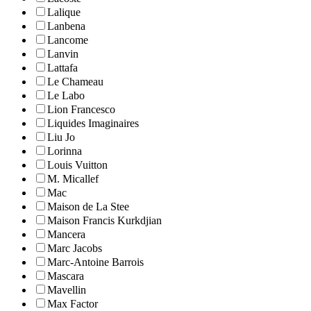
Lalique
Lanbena
Lancome
Lanvin
Lattafa
Le Chameau
Le Labo
Lion Francesco
Liquides Imaginaires
Liu Jo
Lorinna
Louis Vuitton
M. Micallef
Mac
Maison de La Stee
Maison Francis Kurkdjian
Mancera
Marc Jacobs
Marc-Antoine Barrois
Mascara
Mavellin
Max Factor