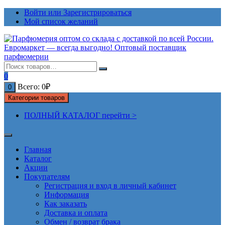
Перейти
Войти или Зарегистрироваться
к
Мой список желаний
содержимому
0
Всего:
0
₽
0
Категории товаров
ПОЛНЫЙ КАТАЛОГ перейти >
Главная
Каталог
Акции
Покупателям
Регистрация и вход в личный кабинет
Информация
Как заказать
Доставка и оплата
Обмен / возврат брака