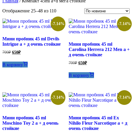
Главная
/ Компакт 45ml a+d мега стойкие
Сортировка:
Отображение 25–48 из 110
самые
недавние
-7.14%
-7.14%
Мини пробник 45 ml Devils
Intrigue а + д очень стойкие
Мини пробник 45 ml
Carolina Herrera 212 Men а +
Первоначальная
Текущая
700
₽
650
₽
д очень стойкие
цена
цена:
составляла
650₽.
Первоначальная
Текущая
700
₽
650
₽
В корзину
700₽.
цена
цена:
составляла
650₽.
В корзину
700₽.
-7.14%
-7.14%
Мини пробник 45 ml
Мини пробник 45 ml Ex
Moschino Toy 2 а + д очень
Nihilo Fleur Narcotique а + д
стойкие
очень стойкие