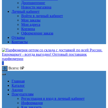
Дропшиппинг
Новости магазина
Личный кабинет
Войти в личный кабинет
Мои заказы
Мои адреса
Корзина
Оформление заказа
Отзывы
Контакты
0
Всего:
0
₽
0
Главная
Каталог
Акции
Покупателям
Регистрация и вход в личный кабинет
Информация
Как заказать