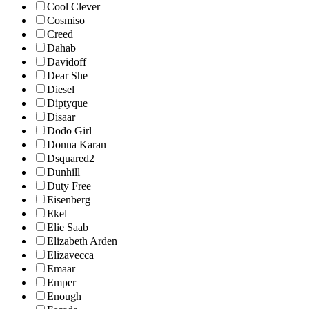
Cool Clever
Cosmiso
Creed
Dahab
Davidoff
Dear She
Diesel
Diptyque
Disaar
Dodo Girl
Donna Karan
Dsquared2
Dunhill
Duty Free
Eisenberg
Ekel
Elie Saab
Elizabeth Arden
Elizavecca
Emaar
Emper
Enough