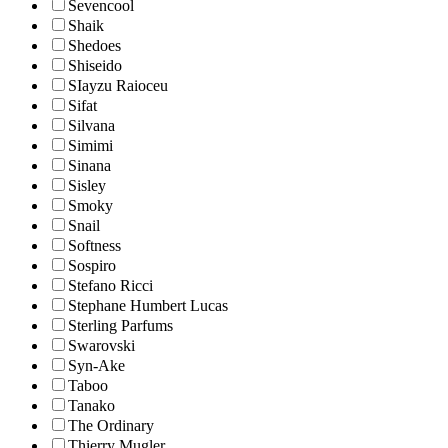
Sevencool
Shaik
Shedoes
Shiseido
SIayzu Raioceu
Sifat
Silvana
Simimi
Sinana
Sisley
Smoky
Snail
Softness
Sospiro
Stefano Ricci
Stephane Humbert Lucas
Sterling Parfums
Swarovski
Syn-Ake
Taboo
Tanako
The Ordinary
Thierry Mugler