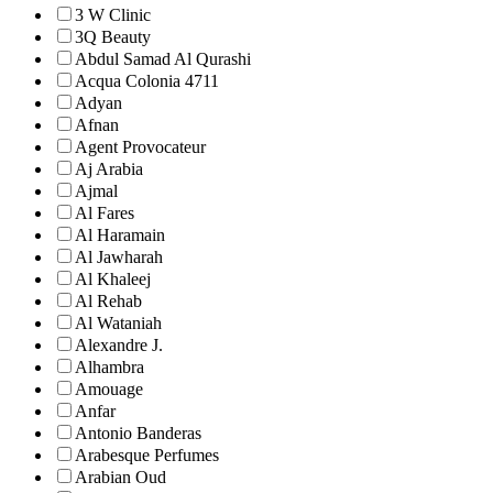
3 W Clinic
3Q Beauty
Abdul Samad Al Qurashi
Acqua Colonia 4711
Adyan
Afnan
Agent Provocateur
Aj Arabia
Ajmal
Al Fares
Al Haramain
Al Jawharah
Al Khaleej
Al Rehab
Al Wataniah
Alexandre J.
Alhambra
Amouage
Anfar
Antonio Banderas
Arabesque Perfumes
Arabian Oud