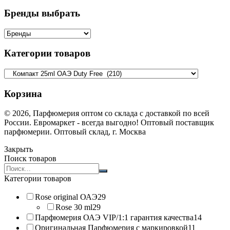
Бренды выбрать
Категории товаров
Корзина
© 2026, Парфюмерия оптом со склада с доставкой по всей
России. Евромаркет - всегда выгодно! Оптовый поставщик
парфюмерии. Оптовый склад, г. Москва
Закрыть
Поиск товаров
Search
products:
Категории товаров
Rose original ОАЭ
29
Rose 30 ml
29
Парфюмерия ОАЭ VIP/1:1 гарантия качества
14
Оригинальная Парфюмерия с маркировкой
11