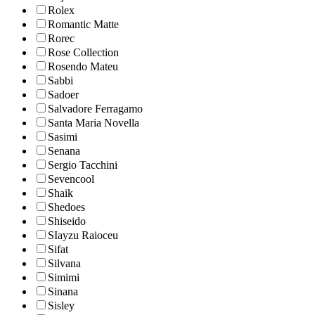
Rolex
Romantic Matte
Rorec
Rose Collection
Rosendo Mateu
Sabbi
Sadoer
Salvadore Ferragamo
Santa Maria Novella
Sasimi
Senana
Sergio Tacchini
Sevencool
Shaik
Shedoes
Shiseido
SIayzu Raioceu
Sifat
Silvana
Simimi
Sinana
Sisley