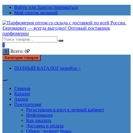
Перейти
Войти или Зарегистрироваться
к
Мой список желаний
содержимому
0
Всего:
0
₽
0
Категории товаров
ПОЛНЫЙ КАТАЛОГ перейти >
Главная
Каталог
Акции
Покупателям
Регистрация и вход в личный кабинет
Информация
Как заказать
Доставка и оплата
Обмен / возврат брака