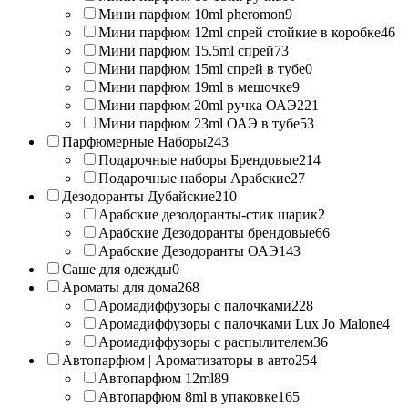
Мини парфюм 10ml pheromon
9
Мини парфюм 12ml спрей стойкие в коробке
46
Мини парфюм 15.5ml спрей
73
Мини парфюм 15ml спрей в тубе
0
Мини парфюм 19ml в мешочке
9
Мини парфюм 20ml ручка ОАЭ
221
Мини парфюм 23ml ОАЭ в тубе
53
Парфюмерные Наборы
243
Подарочные наборы Брендовые
214
Подарочные наборы Арабские
27
Дезодоранты Дубайские
210
Арабские дезодоранты-стик шарик
2
Арабские Дезодоранты брендовые
66
Арабские Дезодоранты ОАЭ
143
Саше для одежды
0
Ароматы для дома
268
Аромадиффузоры с палочками
228
Аромадиффузоры с палочками Lux Jo Malone
4
Аромадиффузоры с распылителем
36
Автопарфюм | Ароматизаторы в авто
254
Автопарфюм 12ml
89
Автопарфюм 8ml в упаковке
165