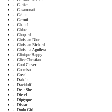
Cartier
Casamorati
Celine
Cerruti
Chanel
Chloe
Chopard
Christian Dior
Christian Richard
Christina Aguilera
Clinique Happy
Clive Christian
Cool Clever
Cosmiso
Creed
Dahab
Davidoff
Dear She
Diesel
Diptyque
Disaar
Dodo Girl