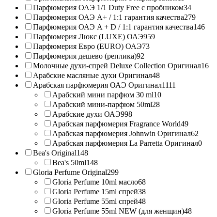
Парфюмерия ОАЭ 1/1 Duty Free с пробником
34
Парфюмерия ОАЭ A+ / 1:1 гарантия качества
279
Парфюмерия ОАЭ A + D / 1:1 гарантия качества
146
Парфюмерия Люкс (LUXE) ОАЭ
959
Парфюмерия Евро (EURO) ОАЭ
73
Парфюмерия дешево (реплика)
92
Молочные духи-спрей Deluxe Collection Оригинал
16
Арабские масляные духи Оригинал
48
Арабская парфюмерия ОАЭ Оригинал
1111
Арабский мини парфюм 30 ml
10
Арабский мини-парфюм 50ml
28
Арабские духи ОАЭ
998
Арабская парфюмерия Fragrance World
49
Арабская парфюмерия Johnwin Оригинал
62
Арабская парфюмерия La Parretta Оригинал
0
Bea's Original
148
Bea's 50ml
148
Gloria Perfume Original
299
Gloria Perfume 10ml масло
68
Gloria Perfume 15ml спрей
38
Gloria Perfume 55ml спрей
48
Gloria Perfume 55ml NEW (для женщин)
48