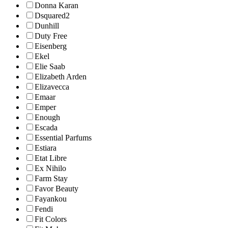
Donna Karan
Dsquared2
Dunhill
Duty Free
Eisenberg
Ekel
Elie Saab
Elizabeth Arden
Elizavecca
Emaar
Emper
Enough
Escada
Essential Parfums
Estiara
Etat Libre
Ex Nihilo
Farm Stay
Favor Beauty
Fayankou
Fendi
Fit Colors