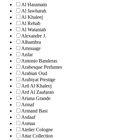
Al Haramain
Al Jawharah
Al Khaleej
Al Rehab
Al Wataniah
Alexandre J.
Alhambra
Amouage
Anfar
Antonio Banderas
Arabesque Perfumes
Arabian Oud
Arabiyat Prestige
Ard Al Khaleej
Ard Al Zaafaran
Ariana Grande
Armaf
Armand Basi
Asdaaf
Asmaa
Atelier Cologne
Attar Collection