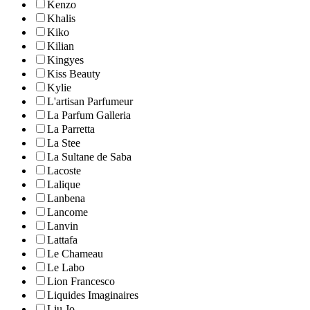
Kenzo
Khalis
Kiko
Kilian
Kingyes
Kiss Beauty
Kylie
L'artisan Parfumeur
La Parfum Galleria
La Parretta
La Stee
La Sultane de Saba
Lacoste
Lalique
Lanbena
Lancome
Lanvin
Lattafa
Le Chameau
Le Labo
Lion Francesco
Liquides Imaginaires
Liu Jo