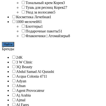
Тональный крем Корея
3
Тушь для ресниц Корея
27
Уход за волосами
5
Косметика Лечебная
1
1000 мелочей
61
Блоттеры
1
Подарочные пакеты
51
Флакончики | Атомайзеры
8
Найти
Бренды
24K
3 W Clinic
3Q Beauty
Abdul Samad Al Qurashi
Acqua Colonia 4711
Adyan
Afnan
Agent Provocateur
Aj Arabia
Ajmal
Al Fares