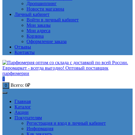
Дропшиппинг
Новости магазина
Личный кабинет
Войти в личный кабинет
Мои заказы
Мои адреса
Корзина
Оформление заказа
Отзывы
Контакты
0
Всего:
0
₽
0
Главная
Каталог
Акции
Покупателям
Регистрация и вход в личный кабинет
Информация
Как заказать