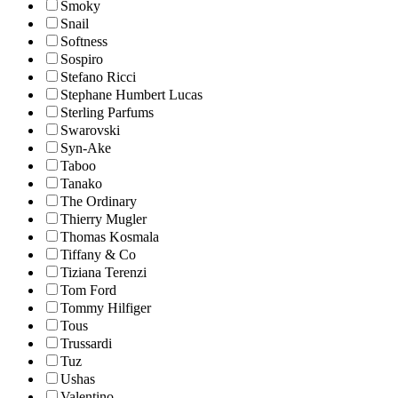
Smoky
Snail
Softness
Sospiro
Stefano Ricci
Stephane Humbert Lucas
Sterling Parfums
Swarovski
Syn-Ake
Taboo
Tanako
The Ordinary
Thierry Mugler
Thomas Kosmala
Tiffany & Co
Tiziana Terenzi
Tom Ford
Tommy Hilfiger
Tous
Trussardi
Tuz
Ushas
Valentino