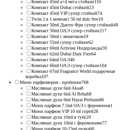
Компакт 45ml a+d мега стойкие
110
Компакт 45ml Dubai стойкий
23
Компакт 45ml VIP супер стойкий
74
Twist 2 в 1 компакт 50 ml duty free
10
Компакт 50ml Дьюти Фри супер стойкий
49
Компакт 50ml ОАЭ супер стойкие
217
Компакт 50ml с мешочком
19
Компакт 55ml супер стойкие
62
Компакт 60ml Arriviste Нидерланды
59
Компакт 62ml Dubai Duty Free
64
Компакт 64ml ОАЭ
40
Компакт 66ml ОАЭ супер стойкие
104
Компакт 67ml Fragrance World подарочная
коробка
107
Мини парфюмерия - пробники
768
Масляные духи 6ml Aksa
8
Масляные духи 6ml Al Rehab
8
Масляные духи 6ml Hayat Perfume
86
Мини парфюм 7.5ml ОАЭ с феромоном
1
Мини парфюм VIP 10 ml спрей
28
Масляные духи 10ml в тубе
29
Масляные духи 10ml с феромонами
77
Мини парфюм 10-15ml ручка
60