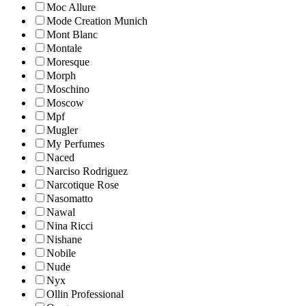
Moc Allure
Mode Creation Munich
Mont Blanc
Montale
Moresque
Morph
Moschino
Moscow
Mpf
Mugler
My Perfumes
Naced
Narciso Rodriguez
Narcotique Rose
Nasomatto
Nawal
Nina Ricci
Nishane
Nobile
Nude
Nyx
Ollin Professional