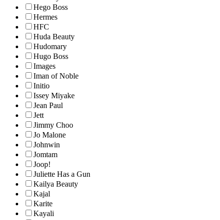
Hego Boss
Hermes
HFC
Huda Beauty
Hudomary
Hugo Boss
Images
Iman of Noble
Initio
Issey Miyake
Jean Paul
Jett
Jimmy Choo
Jo Malone
Johnwin
Jomtam
Joop!
Juliette Has a Gun
Kailya Beauty
Kajal
Karite
Kayali