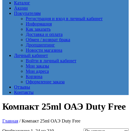
Каталог
Акции
Покупателям
Регистрация и вход в личный кабинет
Информация
Как заказать
Доставка и оплата
Обмен / возврат брака
Дропшиппинг
Новости магазина
Личный кабинет
Войти в личный кабинет
Мои заказы
Мои адреса
Корзина
Оформление заказа
Отзывы
Контакты
Компакт 25ml ОАЭ Duty Free
Главная
/ Компакт 25ml ОАЭ Duty Free
Сортировка:
Отображение 1–24 из 210