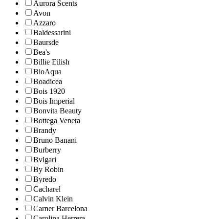
Aurora Scents
Avon
Azzaro
Baldessarini
Baursde
Bea's
Billie Eilish
BioAqua
Boadicea
Bois 1920
Bois Imperial
Bonvita Beauty
Bottega Veneta
Brandy
Bruno Banani
Burberry
Bvlgari
By Robin
Byredo
Cacharel
Calvin Klein
Carner Barcelona
Carolina Herrera