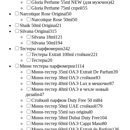
Gloria Perfume 55ml NEW (для мужчин)
42
Gloria Perfume 75ml спрей
55
Narcotique Rose Original
50
Narcotique Rose 50ml
50
Shaik 50ml Original
21
Silvana Original
315
Silvana 18ml
121
Silvana 50ml
194
Тестеры парфюмерии
242
Тестеры Extrait 100ml стойкие
221
Тестеры
20
Мини тестеры парфюмерии
1114
Мини-тестер 35ml ОАЭ Extrait De Parfum
39
Мини-тестер 38ml ОАЭ стойкие
83
Мини-тестер 40ml ОАЭ Lux в мешочке
87
Мини-тестер 40ml ОАЭ в чехле новый
дизайн
47
Стойкий парфюм Duty Free 50 ml
84
Мини-тестер 50ml UAE стойкий!
79
Мини-тестер 55ml оаэ original
0
Мини-тестер 58ml Dubai Duty Free
104
Мини-тестер 60ml ОАЭ Cappi Maso
80
Мини-тестер 60ml ОАЭ Extrait de Parfum
136