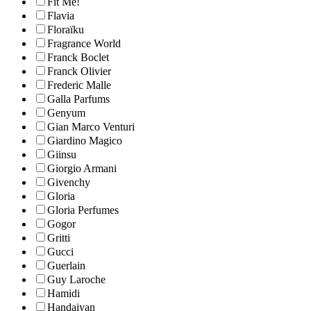
Fit Me!
Flavia
Floraïku
Fragrance World
Franck Boclet
Franck Olivier
Frederic Malle
Galla Parfums
Genyum
Gian Marco Venturi
Giardino Magico
Giinsu
Giorgio Armani
Givenchy
Gloria
Gloria Perfumes
Gogor
Gritti
Gucci
Guerlain
Guy Laroche
Hamidi
Handaiyan