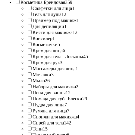
Косметика Брендовая
359
Салфетки для лица
1
Гель для душа
12
Праймер под макияж
1
Для депиляции
1
Кисти для макияжа
12
Консилер
1
Косметички
5
Крем для лица
6
Крем для тела | Лосьоны
45
Крем для рук
3
Массажеры для лица
1
Мочалки
3
Мыло
26
Наборы для макияжа
2
Пена для ванны
12
Помада для губ | Блески
29
Пудра для лица
7
Румяна для лица
7
Спонжи для макияжа
4
Спрей для тела
142
Тени
15
Тональный крем
6