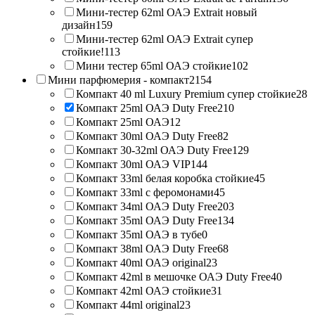
Мини-тестер 62ml ОАЭ Extrait новый
дизайн
159
Мини-тестер 62ml ОАЭ Extrait супер
стойкие!
113
Мини тестер 65ml ОАЭ стойкие
102
Мини парфюмерия - компакт
2154
Компакт 40 ml Luxury Premium супер стойкие
28
Компакт 25ml ОАЭ Duty Free
210
Компакт 25ml ОАЭ
12
Компакт 30ml ОАЭ Duty Free
82
Компакт 30-32ml ОАЭ Duty Free
129
Компакт 30ml ОАЭ VIP
144
Компакт 33ml белая коробка стойкие
45
Компакт 33ml с феромонами
45
Компакт 34ml ОАЭ Duty Free
203
Компакт 35ml ОАЭ Duty Free
134
Компакт 35ml ОАЭ в тубе
0
Компакт 38ml ОАЭ Duty Free
68
Компакт 40ml ОАЭ original
23
Компакт 42ml в мешочке ОАЭ Duty Free
40
Компакт 42ml ОАЭ стойкие
31
Компакт 44ml original
23