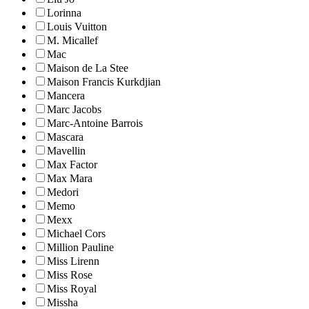
Lorinna
Louis Vuitton
M. Micallef
Mac
Maison de La Stee
Maison Francis Kurkdjian
Mancera
Marc Jacobs
Marc-Antoine Barrois
Mascara
Mavellin
Max Factor
Max Mara
Medori
Memo
Mexx
Michael Cors
Million Pauline
Miss Lirenn
Miss Rose
Miss Royal
Missha