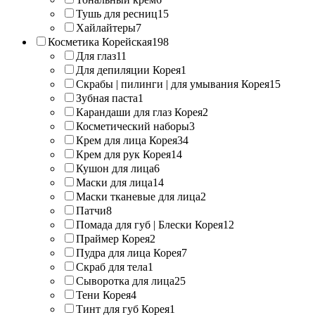
Тушь для ресниц
15
Хайлайтеры
7
Косметика Корейская
198
Для глаз
11
Для депиляции Корея
1
Скрабы | пилинги | для умывания Корея
15
Зубная паста
1
Карандаши для глаз Корея
2
Косметический наборы
3
Крем для лица Корея
34
Крем для рук Корея
14
Кушон для лица
6
Маски для лица
14
Маски тканевые для лица
2
Патчи
8
Помада для губ | Блески Корея
12
Праймер Корея
2
Пудра для лица Корея
7
Скраб для тела
1
Сыворотка для лица
25
Тени Корея
4
Тинт для губ Корея
1