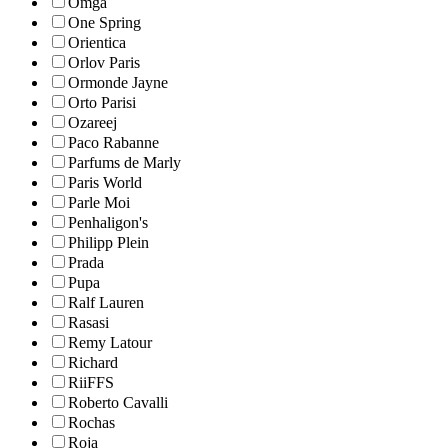
Omga
One Spring
Orientica
Orlov Paris
Ormonde Jayne
Orto Parisi
Ozareej
Paco Rabanne
Parfums de Marly
Paris World
Parle Moi
Penhaligon's
Philipp Plein
Prada
Pupa
Ralf Lauren
Rasasi
Remy Latour
Richard
RiiFFS
Roberto Cavalli
Rochas
Roja