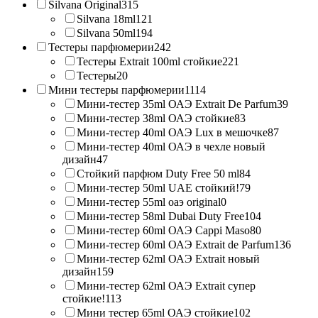
Silvana Original
315
Silvana 18ml
121
Silvana 50ml
194
Тестеры парфюмерии
242
Тестеры Extrait 100ml стойкие
221
Тестеры
20
Мини тестеры парфюмерии
1114
Мини-тестер 35ml ОАЭ Extrait De Parfum
39
Мини-тестер 38ml ОАЭ стойкие
83
Мини-тестер 40ml ОАЭ Lux в мешочке
87
Мини-тестер 40ml ОАЭ в чехле новый
дизайн
47
Стойкий парфюм Duty Free 50 ml
84
Мини-тестер 50ml UAE стойкий!
79
Мини-тестер 55ml оаэ original
0
Мини-тестер 58ml Dubai Duty Free
104
Мини-тестер 60ml ОАЭ Cappi Maso
80
Мини-тестер 60ml ОАЭ Extrait de Parfum
136
Мини-тестер 62ml ОАЭ Extrait новый
дизайн
159
Мини-тестер 62ml ОАЭ Extrait супер
стойкие!
113
Мини тестер 65ml ОАЭ стойкие
102