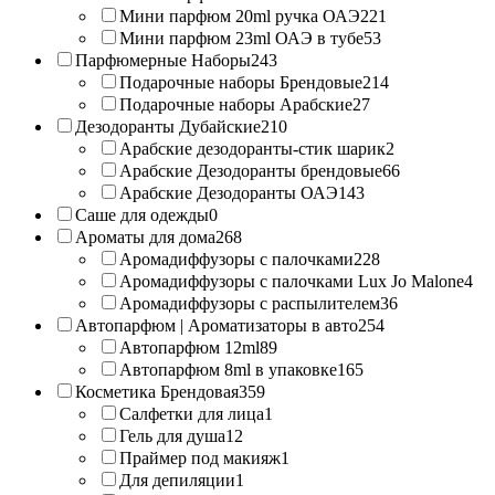
Мини парфюм 20ml ручка ОАЭ
221
Мини парфюм 23ml ОАЭ в тубе
53
Парфюмерные Наборы
243
Подарочные наборы Брендовые
214
Подарочные наборы Арабские
27
Дезодоранты Дубайские
210
Арабские дезодоранты-стик шарик
2
Арабские Дезодоранты брендовые
66
Арабские Дезодоранты ОАЭ
143
Саше для одежды
0
Ароматы для дома
268
Аромадиффузоры с палочками
228
Аромадиффузоры с палочками Lux Jo Malone
4
Аромадиффузоры с распылителем
36
Автопарфюм | Ароматизаторы в авто
254
Автопарфюм 12ml
89
Автопарфюм 8ml в упаковке
165
Косметика Брендовая
359
Салфетки для лица
1
Гель для душа
12
Праймер под макияж
1
Для депиляции
1