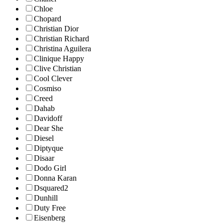
Chloe
Chopard
Christian Dior
Christian Richard
Christina Aguilera
Clinique Happy
Clive Christian
Cool Clever
Cosmiso
Creed
Dahab
Davidoff
Dear She
Diesel
Diptyque
Disaar
Dodo Girl
Donna Karan
Dsquared2
Dunhill
Duty Free
Eisenberg