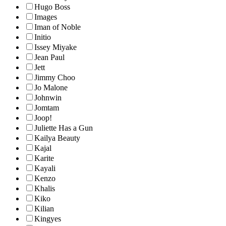
Hugo Boss
Images
Iman of Noble
Initio
Issey Miyake
Jean Paul
Jett
Jimmy Choo
Jo Malone
Johnwin
Jomtam
Joop!
Juliette Has a Gun
Kailya Beauty
Kajal
Karite
Kayali
Kenzo
Khalis
Kiko
Kilian
Kingyes