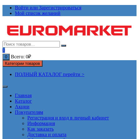
Перейти
Войти или Зарегистрироваться
к
Мой список желаний
содержимому
0
Всего:
0
₽
0
Категории товаров
ПОЛНЫЙ КАТАЛОГ перейти >
Главная
Каталог
Акции
Покупателям
Регистрация и вход в личный кабинет
Информация
Как заказать
Доставка и оплата