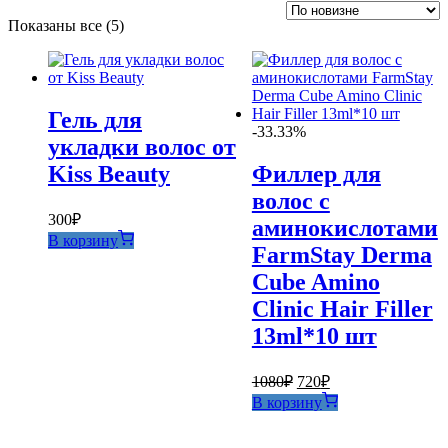
Сортировка:
Показаны все (5)
самые
недавние
Гель для
-33.33%
укладки волос от
Kiss Beauty
Филлер для
волос с
300
₽
аминокислотами
В корзину
FarmStay Derma
Cube Amino
Clinic Hair Filler
13ml*10 шт
Первоначальная
Текущая
1080
₽
720
₽
цена
цена:
В корзину
составляла
720₽.
1080₽.