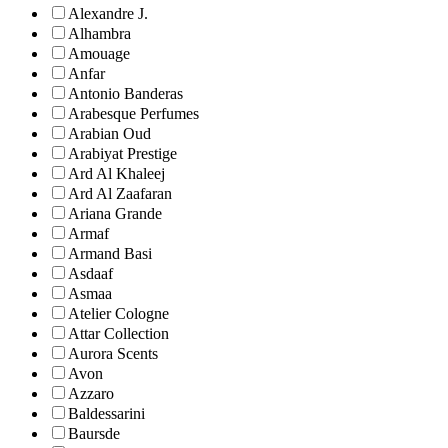
Alexandre J.
Alhambra
Amouage
Anfar
Antonio Banderas
Arabesque Perfumes
Arabian Oud
Arabiyat Prestige
Ard Al Khaleej
Ard Al Zaafaran
Ariana Grande
Armaf
Armand Basi
Asdaaf
Asmaa
Atelier Cologne
Attar Collection
Aurora Scents
Avon
Azzaro
Baldessarini
Baursde