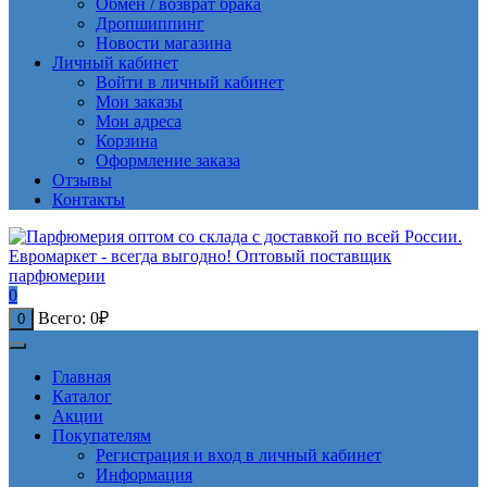
Обмен / возврат брака
Дропшиппинг
Новости магазина
Личный кабинет
Войти в личный кабинет
Мои заказы
Мои адреса
Корзина
Оформление заказа
Отзывы
Контакты
0
Всего:
0
₽
0
Главная
Каталог
Акции
Покупателям
Регистрация и вход в личный кабинет
Информация