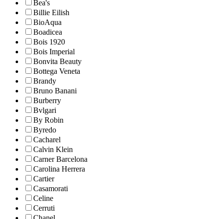
Bea's
Billie Eilish
BioAqua
Boadicea
Bois 1920
Bois Imperial
Bonvita Beauty
Bottega Veneta
Brandy
Bruno Banani
Burberry
Bvlgari
By Robin
Byredo
Cacharel
Calvin Klein
Carner Barcelona
Carolina Herrera
Cartier
Casamorati
Celine
Cerruti
Chanel