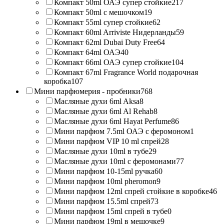
Компакт 50ml ОАЭ супер стойкие
217
Компакт 50ml с мешочком
19
Компакт 55ml супер стойкие
62
Компакт 60ml Arriviste Нидерланды
59
Компакт 62ml Dubai Duty Free
64
Компакт 64ml ОАЭ
40
Компакт 66ml ОАЭ супер стойкие
104
Компакт 67ml Fragrance World подарочная
коробка
107
Мини парфюмерия - пробники
768
Масляные духи 6ml Aksa
8
Масляные духи 6ml Al Rehab
8
Масляные духи 6ml Hayat Perfume
86
Мини парфюм 7.5ml ОАЭ с феромоном
1
Мини парфюм VIP 10 ml спрей
28
Масляные духи 10ml в тубе
29
Масляные духи 10ml с феромонами
77
Мини парфюм 10-15ml ручка
60
Мини парфюм 10ml pheromon
9
Мини парфюм 12ml спрей стойкие в коробке
46
Мини парфюм 15.5ml спрей
73
Мини парфюм 15ml спрей в тубе
0
Мини парфюм 19ml в мешочке
9