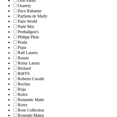
Orto Parisi
Ozareej
Paco Rabanne
Parfums de Marly
Paris World
Parle Moi
Penhaligon's
Philipp Plein
Prada
Pupa
Ralf Lauren
Rasasi
Remy Latour
Richard
RiiFFS
Roberto Cavalli
Rochas
Roja
Rolex
Romantic Matte
Rorec
Rose Collection
Rosendo Mateu