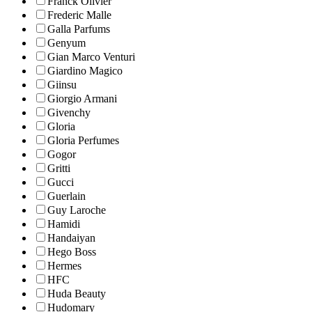
Franck Olivier
Frederic Malle
Galla Parfums
Genyum
Gian Marco Venturi
Giardino Magico
Giinsu
Giorgio Armani
Givenchy
Gloria
Gloria Perfumes
Gogor
Gritti
Gucci
Guerlain
Guy Laroche
Hamidi
Handaiyan
Hego Boss
Hermes
HFC
Huda Beauty
Hudomary