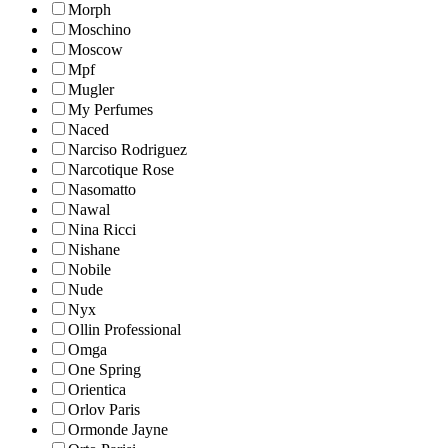
Morph
Moschino
Moscow
Mpf
Mugler
My Perfumes
Naced
Narciso Rodriguez
Narcotique Rose
Nasomatto
Nawal
Nina Ricci
Nishane
Nobile
Nude
Nyx
Ollin Professional
Omga
One Spring
Orientica
Orlov Paris
Ormonde Jayne