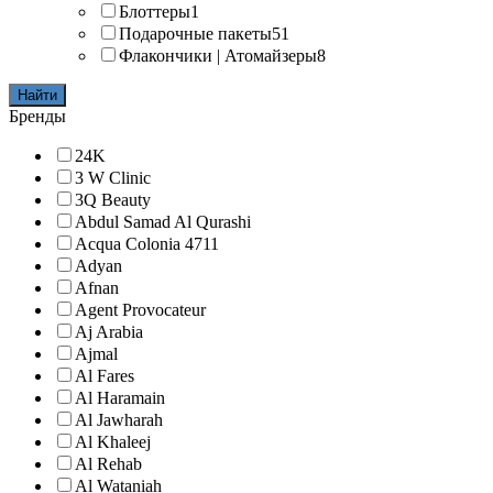
Блоттеры
1
Подарочные пакеты
51
Флакончики | Атомайзеры
8
Найти
Бренды
24K
3 W Clinic
3Q Beauty
Abdul Samad Al Qurashi
Acqua Colonia 4711
Adyan
Afnan
Agent Provocateur
Aj Arabia
Ajmal
Al Fares
Al Haramain
Al Jawharah
Al Khaleej
Al Rehab
Al Wataniah