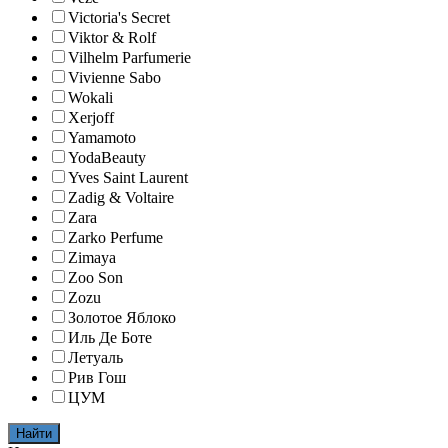
Victoria's Secret
Viktor & Rolf
Vilhelm Parfumerie
Vivienne Sabo
Wokali
Xerjoff
Yamamoto
YodaBeauty
Yves Saint Laurent
Zadig & Voltaire
Zara
Zarko Perfume
Zimaya
Zoo Son
Zozu
Золотое Яблоко
Иль Де Боте
Летуаль
Рив Гош
ЦУМ
Найти