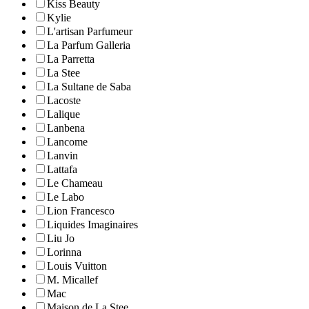
Kiss Beauty
Kylie
L'artisan Parfumeur
La Parfum Galleria
La Parretta
La Stee
La Sultane de Saba
Lacoste
Lalique
Lanbena
Lancome
Lanvin
Lattafa
Le Chameau
Le Labo
Lion Francesco
Liquides Imaginaires
Liu Jo
Lorinna
Louis Vuitton
M. Micallef
Mac
Maison de La Stee