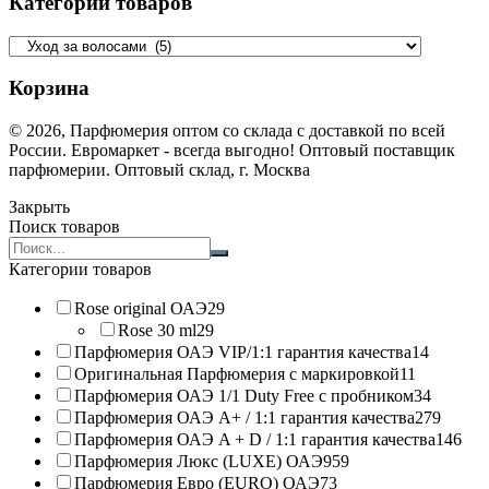
Категории товаров
Корзина
© 2026, Парфюмерия оптом со склада с доставкой по всей
России. Евромаркет - всегда выгодно! Оптовый поставщик
парфюмерии. Оптовый склад, г. Москва
Закрыть
Поиск товаров
Search
products:
Категории товаров
Rose original ОАЭ
29
Rose 30 ml
29
Парфюмерия ОАЭ VIP/1:1 гарантия качества
14
Оригинальная Парфюмерия с маркировкой
11
Парфюмерия ОАЭ 1/1 Duty Free с пробником
34
Парфюмерия ОАЭ A+ / 1:1 гарантия качества
279
Парфюмерия ОАЭ A + D / 1:1 гарантия качества
146
Парфюмерия Люкс (LUXE) ОАЭ
959
Парфюмерия Евро (EURO) ОАЭ
73