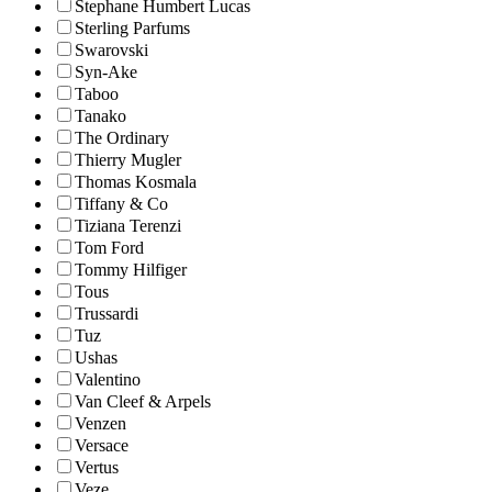
Stephane Humbert Lucas
Sterling Parfums
Swarovski
Syn-Ake
Taboo
Tanako
The Ordinary
Thierry Mugler
Thomas Kosmala
Tiffany & Co
Tiziana Terenzi
Tom Ford
Tommy Hilfiger
Tous
Trussardi
Tuz
Ushas
Valentino
Van Cleef & Arpels
Venzen
Versace
Vertus
Veze