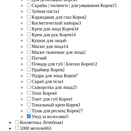
Скрабы | пилинги | для умывания Корея
15
Зубная паста
1
Карандаши для глаз Корея
2
Косметический наборы
3
Крем для лица Корея
34
Крем для рук Корея
14
Кушон для лица
6
Маски для лица
14
Маски тканевые для лица
2
Патчи
8
Помада для губ | Блески Корея
12
Праймер Корея
2
Пудра для лица Корея
7
Скраб для тела
1
Сыворотка для лица
25
Тени Корея
4
Тинт для губ Корея
1
Тональный крем Корея
3
Тушь для ресниц Корея
27
Уход за волосами
5
Косметика Лечебная
1
1000 мелочей
61