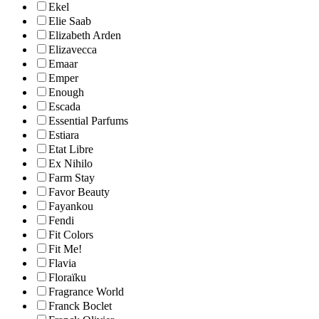
Ekel
Elie Saab
Elizabeth Arden
Elizavecca
Emaar
Emper
Enough
Escada
Essential Parfums
Estiara
Etat Libre
Ex Nihilo
Farm Stay
Favor Beauty
Fayankou
Fendi
Fit Colors
Fit Me!
Flavia
Floraïku
Fragrance World
Franck Boclet