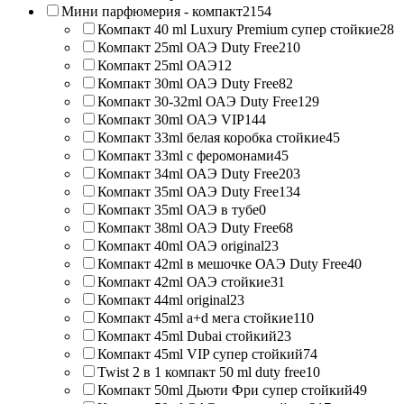
Мини парфюмерия - компакт
2154
Компакт 40 ml Luxury Premium супер стойкие
28
Компакт 25ml ОАЭ Duty Free
210
Компакт 25ml ОАЭ
12
Компакт 30ml ОАЭ Duty Free
82
Компакт 30-32ml ОАЭ Duty Free
129
Компакт 30ml ОАЭ VIP
144
Компакт 33ml белая коробка стойкие
45
Компакт 33ml с феромонами
45
Компакт 34ml ОАЭ Duty Free
203
Компакт 35ml ОАЭ Duty Free
134
Компакт 35ml ОАЭ в тубе
0
Компакт 38ml ОАЭ Duty Free
68
Компакт 40ml ОАЭ original
23
Компакт 42ml в мешочке ОАЭ Duty Free
40
Компакт 42ml ОАЭ стойкие
31
Компакт 44ml original
23
Компакт 45ml a+d мега стойкие
110
Компакт 45ml Dubai стойкий
23
Компакт 45ml VIP супер стойкий
74
Twist 2 в 1 компакт 50 ml duty free
10
Компакт 50ml Дьюти Фри супер стойкий
49