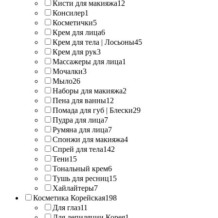
Кисти для макияжа
12
Консилер
1
Косметички
5
Крем для лица
6
Крем для тела | Лосьоны
45
Крем для рук
3
Массажеры для лица
1
Мочалки
3
Мыло
26
Наборы для макияжа
2
Пена для ванны
12
Помада для губ | Блески
29
Пудра для лица
7
Румяна для лица
7
Спонжи для макияжа
4
Спрей для тела
142
Тени
15
Тональный крем
6
Тушь для ресниц
15
Хайлайтеры
7
Косметика Корейская
198
Для глаз
11
Для депиляции Корея
1