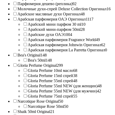
Парфюмерия дешево (реплика)
92
Молочные духи-спрей Deluxe Collection Оригинал
16
Арабские масляные духи Оригинал
48
Арабская парфюмерия ОАЭ Оригинал
1117
Арабский мини парфюм 30 ml
10
Арабский мини-парфюм 50ml
28
Арабские духи ОАЭ
1004
Арабская парфюмерия Fragrance World
49
Арабская парфюмерия Johnwin Оригинал
62
Арабская парфюмерия La Parretta Оригинал
0
Bea's Original
148
Bea's 50ml
148
Gloria Perfume Original
299
Gloria Perfume 10ml масло
68
Gloria Perfume 15ml спрей
38
Gloria Perfume 55ml спрей
48
Gloria Perfume 55ml NEW (для женщин)
48
Gloria Perfume 55ml NEW (для мужчин)
42
Gloria Perfume 75ml спрей
55
Narcotique Rose Original
50
Narcotique Rose 50ml
50
Shaik 50ml Original
21