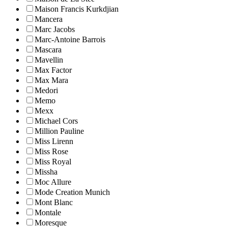
Maison Francis Kurkdjian
Mancera
Marc Jacobs
Marc-Antoine Barrois
Mascara
Mavellin
Max Factor
Max Mara
Medori
Memo
Mexx
Michael Cors
Million Pauline
Miss Lirenn
Miss Rose
Miss Royal
Missha
Moc Allure
Mode Creation Munich
Mont Blanc
Montale
Moresque