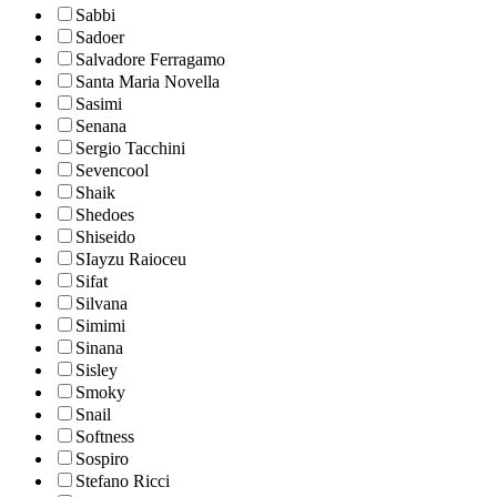
Sabbi
Sadoer
Salvadore Ferragamo
Santa Maria Novella
Sasimi
Senana
Sergio Tacchini
Sevencool
Shaik
Shedoes
Shiseido
SIayzu Raioceu
Sifat
Silvana
Simimi
Sinana
Sisley
Smoky
Snail
Softness
Sospiro
Stefano Ricci