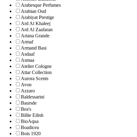
Arabesque Perfumes
Arabian Oud
Arabiyat Prestige
Ard Al Khaleej
Ard Al Zaafaran
Ariana Grande
Armaf
Armand Basi
Asdaaf
Asmaa
Atelier Cologne
Attar Collection
Aurora Scents
Avon
Azzaro
Baldessarini
Baursde
Bea's
Billie Eilish
BioAqua
Boadicea
Bois 1920