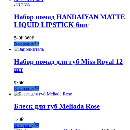
-33.33%
Набор помад HANDAIYAN MATTE
LIQUID LIPSTICK 6шт
Первоначальная
Текущая
540
₽
360
₽
цена
цена:
В корзину
составляла
360₽.
540₽.
Набор помад для губ Miss Royal 12
шт
936
₽
В корзину
Блеск для губ Meliada Rose
130
₽
В корзину