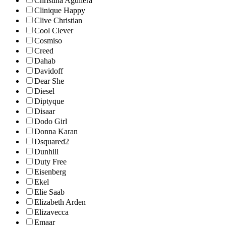
Christina Aguilera
Clinique Happy
Clive Christian
Cool Clever
Cosmiso
Creed
Dahab
Davidoff
Dear She
Diesel
Diptyque
Disaar
Dodo Girl
Donna Karan
Dsquared2
Dunhill
Duty Free
Eisenberg
Ekel
Elie Saab
Elizabeth Arden
Elizavecca
Emaar