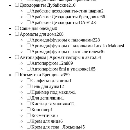
Дезодоранты Дубайские
210
Арабские дезодоранты-стик шарик
2
Арабские Дезодоранты брендовые
66
Арабские Дезодоранты ОАЭ
143
Саше для одежды
0
Ароматы для дома
268
Аромадиффузоры с палочками
228
Аромадиффузоры с палочками Lux Jo Malone
4
Аромадиффузоры с распылителем
36
Автопарфюм | Ароматизаторы в авто
254
Автопарфюм 12ml
89
Автопарфюм 8ml в упаковке
165
Косметика Брендовая
359
Салфетки для лица
1
Гель для душа
12
Праймер под макияж
1
Для депиляции
1
Кисти для макияжа
12
Консилер
1
Косметички
5
Крем для лица
6
Крем для тела | Лосьоны
45