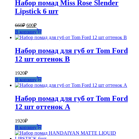
Набор помад Miss Rose Slender
Lipstick 6 шт
Первоначальная
Текущая
660
₽
600
₽
цена
цена:
В корзину
составляла
600₽.
660₽.
Набор помад для губ от Tom Ford
12 шт оттенок В
1920
₽
В корзину
Набор помад для губ от Tom Ford
12 шт оттенок А
1920
₽
В корзину