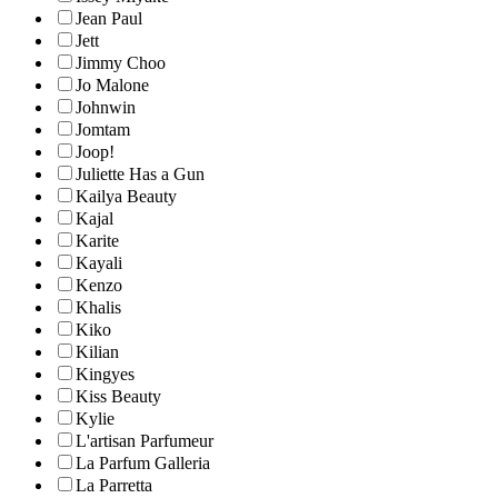
Jean Paul
Jett
Jimmy Choo
Jo Malone
Johnwin
Jomtam
Joop!
Juliette Has a Gun
Kailya Beauty
Kajal
Karite
Kayali
Kenzo
Khalis
Kiko
Kilian
Kingyes
Kiss Beauty
Kylie
L'artisan Parfumeur
La Parfum Galleria
La Parretta