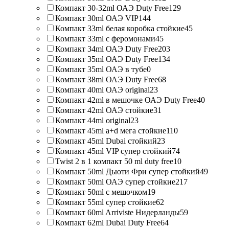
Компакт 30-32ml ОАЭ Duty Free
129
Компакт 30ml ОАЭ VIP
144
Компакт 33ml белая коробка стойкие
45
Компакт 33ml с феромонами
45
Компакт 34ml ОАЭ Duty Free
203
Компакт 35ml ОАЭ Duty Free
134
Компакт 35ml ОАЭ в тубе
0
Компакт 38ml ОАЭ Duty Free
68
Компакт 40ml ОАЭ original
23
Компакт 42ml в мешочке ОАЭ Duty Free
40
Компакт 42ml ОАЭ стойкие
31
Компакт 44ml original
23
Компакт 45ml a+d мега стойкие
110
Компакт 45ml Dubai стойкий
23
Компакт 45ml VIP супер стойкий
74
Twist 2 в 1 компакт 50 ml duty free
10
Компакт 50ml Дьюти Фри супер стойкий
49
Компакт 50ml ОАЭ супер стойкие
217
Компакт 50ml с мешочком
19
Компакт 55ml супер стойкие
62
Компакт 60ml Arriviste Нидерланды
59
Компакт 62ml Dubai Duty Free
64