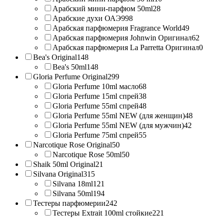
Арабский мини-парфюм 50ml
28
Арабские духи ОАЭ
998
Арабская парфюмерия Fragrance World
49
Арабская парфюмерия Johnwin Оригинал
62
Арабская парфюмерия La Parretta Оригинал
0
Bea's Original
148
Bea's 50ml
148
Gloria Perfume Original
299
Gloria Perfume 10ml масло
68
Gloria Perfume 15ml спрей
38
Gloria Perfume 55ml спрей
48
Gloria Perfume 55ml NEW (для женщин)
48
Gloria Perfume 55ml NEW (для мужчин)
42
Gloria Perfume 75ml спрей
55
Narcotique Rose Original
50
Narcotique Rose 50ml
50
Shaik 50ml Original
21
Silvana Original
315
Silvana 18ml
121
Silvana 50ml
194
Тестеры парфюмерии
242
Тестеры Extrait 100ml стойкие
221