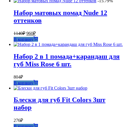
-15.79%
Набор матовых помад Nude 12
оттенков
Первоначальная
Текущая
1140
₽
960
₽
цена
цена:
В корзину
составляла
960₽.
1140₽.
Набор 2 в 1 помада+карандаш для
губ Miss Rose 6 шт.
804
₽
В корзину
Блески для губ Fit Colors 3шт
набор
276
₽
В корзину