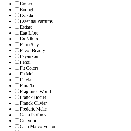
Emper
Enough
Escada
Essential Parfums
Estiara
Etat Libre
Ex Nihilo
Farm Stay
Favor Beauty
Fayankou
Fendi
Fit Colors
Fit Me!
Flavia
Floraïku
Fragrance World
Franck Boclet
Franck Olivier
Frederic Malle
Galla Parfums
Genyum
Gian Marco Venturi