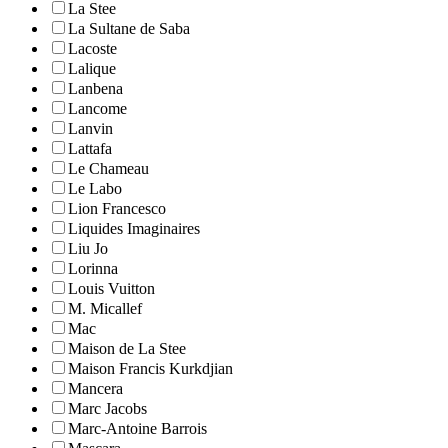
La Stee
La Sultane de Saba
Lacoste
Lalique
Lanbena
Lancome
Lanvin
Lattafa
Le Chameau
Le Labo
Lion Francesco
Liquides Imaginaires
Liu Jo
Lorinna
Louis Vuitton
M. Micallef
Mac
Maison de La Stee
Maison Francis Kurkdjian
Mancera
Marc Jacobs
Marc-Antoine Barrois