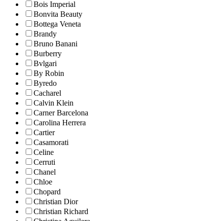
Bois Imperial
Bonvita Beauty
Bottega Veneta
Brandy
Bruno Banani
Burberry
Bvlgari
By Robin
Byredo
Cacharel
Calvin Klein
Carner Barcelona
Carolina Herrera
Cartier
Casamorati
Celine
Cerruti
Chanel
Chloe
Chopard
Christian Dior
Christian Richard