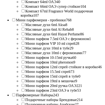
Компакт 64ml ОАЭ
40
Компакт 66ml ОАЭ супер стойкие
104
Компакт 67ml Fragrance World подарочная
коробка
107
Мини парфюмерия - пробники
768
Масляные духи 6ml Aksa
8
Масляные духи 6ml Al Rehab
8
Масляные духи 6ml Hayat Perfume
86
Мини парфюм 7.5ml ОАЭ с феромоном
1
Мини парфюм VIP 10 ml спрей
28
Масляные духи 10ml в тубе
29
Масляные духи 10ml с феромонами
77
Мини парфюм 10-15ml ручка
60
Мини парфюм 10ml pheromon
9
Мини парфюм 12ml спрей стойкие в коробке
46
Мини парфюм 15.5ml спрей
73
Мини парфюм 15ml спрей в тубе
0
Мини парфюм 19ml в мешочке
9
Мини парфюм 20ml ручка ОАЭ
221
Мини парфюм 23ml ОАЭ в тубе
53
Парфюмерные Наборы
243
Подарочные наборы Брендовые
214
Подарочные наборы Арабские
27