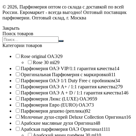
© 2026, Парфюмерия оптом со склада с доставкой по всей
России. Евромаркет - всегда выгодно! Оптовый поставщик
парфюмерии. Оптовый склад, г. Москва
Закрыть
Поиск товаров
Search
products:
Категории товаров
Rose original ОАЭ
29
Rose 30 ml
29
Парфюмерия ОАЭ VIP/1:1 гарантия качества
14
Оригинальная Парфюмерия с маркировкой
11
Парфюмерия ОАЭ 1/1 Duty Free с пробником
34
Парфюмерия ОАЭ A+ / 1:1 гарантия качества
279
Парфюмерия ОАЭ A + D / 1:1 гарантия качества
146
Парфюмерия Люкс (LUXE) ОАЭ
959
Парфюмерия Евро (EURO) ОАЭ
73
Парфюмерия дешево (реплика)
92
Молочные духи-спрей Deluxe Collection Оригинал
16
Арабские масляные духи Оригинал
48
Арабская парфюмерия ОАЭ Оригинал
1111
Арабский мини парфюм 30 ml
10