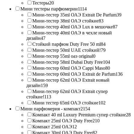
Тестеры
20
Мини тестеры парфюмерии
1114
Мини-тестер 35ml ОАЭ Extrait De Parfum
39
Мини-тестер 38ml ОАЭ стойкие
83
Мини-тестер 40ml ОАЭ Lux в мешочке
87
Мини-тестер 40ml ОАЭ в чехле новый
дизайн
47
Стойкий парфюм Duty Free 50 ml
84
Мини-тестер 50ml UAE стойкий!
79
Мини-тестер 55ml оаэ original
0
Мини-тестер 58ml Dubai Duty Free
104
Мини-тестер 60ml ОАЭ Cappi Maso
80
Мини-тестер 60ml ОАЭ Extrait de Parfum
136
Мини-тестер 62ml ОАЭ Extrait новый
дизайн
159
Мини-тестер 62ml ОАЭ Extrait супер
стойкие!
113
Мини тестер 65ml ОАЭ стойкие
102
Мини парфюмерия - компакт
2154
Компакт 40 ml Luxury Premium супер стойкие
28
Компакт 25ml ОАЭ Duty Free
210
Компакт 25ml ОАЭ
12
Компакт 30ml ОАЭ Duty Free
82