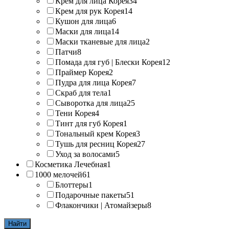
Крем для лица Корея
34
Крем для рук Корея
14
Кушон для лица
6
Маски для лица
14
Маски тканевые для лица
2
Патчи
8
Помада для губ | Блески Корея
12
Праймер Корея
2
Пудра для лица Корея
7
Скраб для тела
1
Сыворотка для лица
25
Тени Корея
4
Тинт для губ Корея
1
Тональный крем Корея
3
Тушь для ресниц Корея
27
Уход за волосами
5
Косметика Лечебная
1
1000 мелочей
61
Блоттеры
1
Подарочные пакеты
51
Флакончики | Атомайзеры
8
Найти