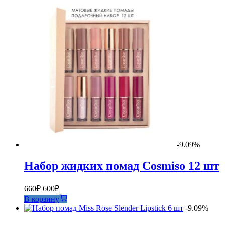
-9.09%
Набор жидких помад Cosmiso 12 шт
Первоначальная
Текущая
660
₽
600
₽
цена
цена:
В корзину
составляла
600₽.
-9.09%
660₽.