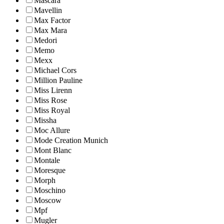
Mascara
Mavellin
Max Factor
Max Mara
Medori
Memo
Mexx
Michael Cors
Million Pauline
Miss Lirenn
Miss Rose
Miss Royal
Missha
Moc Allure
Mode Creation Munich
Mont Blanc
Montale
Moresque
Morph
Moschino
Moscow
Mpf
Mugler