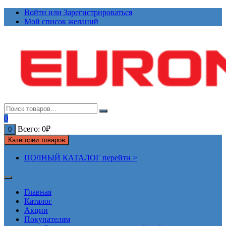
Перейти
Войти или Зарегистрироваться
к
Мой список желаний
содержимому
0
Всего:
0
₽
0
Категории товаров
ПОЛНЫЙ КАТАЛОГ перейти >
Главная
Каталог
Акции
Покупателям