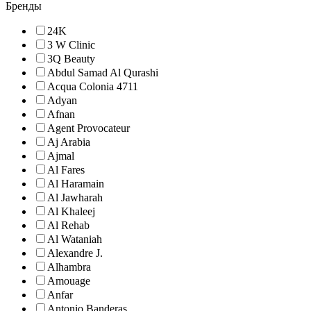
Бренды
24K
3 W Clinic
3Q Beauty
Abdul Samad Al Qurashi
Acqua Colonia 4711
Adyan
Afnan
Agent Provocateur
Aj Arabia
Ajmal
Al Fares
Al Haramain
Al Jawharah
Al Khaleej
Al Rehab
Al Wataniah
Alexandre J.
Alhambra
Amouage
Anfar
Antonio Banderas