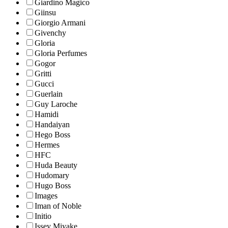
Giardino Magico
Giinsu
Giorgio Armani
Givenchy
Gloria
Gloria Perfumes
Gogor
Gritti
Gucci
Guerlain
Guy Laroche
Hamidi
Handaiyan
Hego Boss
Hermes
HFC
Huda Beauty
Hudomary
Hugo Boss
Images
Iman of Noble
Initio
Issey Miyake