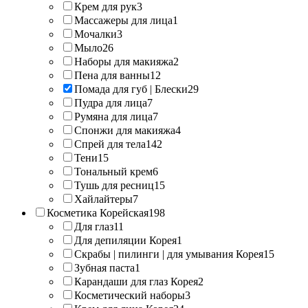
Крем для рук
3
Массажеры для лица
1
Мочалки
3
Мыло
26
Наборы для макияжа
2
Пена для ванны
12
Помада для губ | Блески
29
Пудра для лица
7
Румяна для лица
7
Спонжи для макияжа
4
Спрей для тела
142
Тени
15
Тональный крем
6
Тушь для ресниц
15
Хайлайтеры
7
Косметика Корейская
198
Для глаз
11
Для депиляции Корея
1
Скрабы | пилинги | для умывания Корея
15
Зубная паста
1
Карандаши для глаз Корея
2
Косметический наборы
3