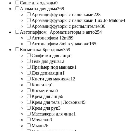
Саше для одежды
0
Ароматы для дома
268
Аромадиффузоры с палочками
228
Аромадиффузоры с палочками Lux Jo Malone
4
Аромадиффузоры с распылителем
36
Автопарфюм | Ароматизаторы в авто
254
Автопарфюм 12ml
89
Автопарфюм 8ml в упаковке
165
Косметика Брендовая
359
Салфетки для лица
1
Гель для душа
12
Праймер под макияж
1
Для депиляции
1
Кисти для макияжа
12
Консилер
1
Косметички
5
Крем для лица
6
Крем для тела | Лосьоны
45
Крем для рук
3
Массажеры для лица
1
Мочалки
3
Мыло
26