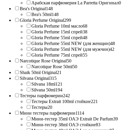
Арабская парфюмерия La Parretta Оригинал
0
Bea's Original
148
Bea's 50ml
148
Gloria Perfume Original
299
Gloria Perfume 10ml масло
68
Gloria Perfume 15ml спрей
38
Gloria Perfume 55ml спрей
48
Gloria Perfume 55ml NEW (для женщин)
48
Gloria Perfume 55ml NEW (для мужчин)
42
Gloria Perfume 75ml спрей
55
Narcotique Rose Original
50
Narcotique Rose 50ml
50
Shaik 50ml Original
21
Silvana Original
315
Silvana 18ml
121
Silvana 50ml
194
Тестеры парфюмерии
242
Тестеры Extrait 100ml стойкие
221
Тестеры
20
Мини тестеры парфюмерии
1114
Мини-тестер 35ml ОАЭ Extrait De Parfum
39
Мини-тестер 38ml ОАЭ стойкие
83