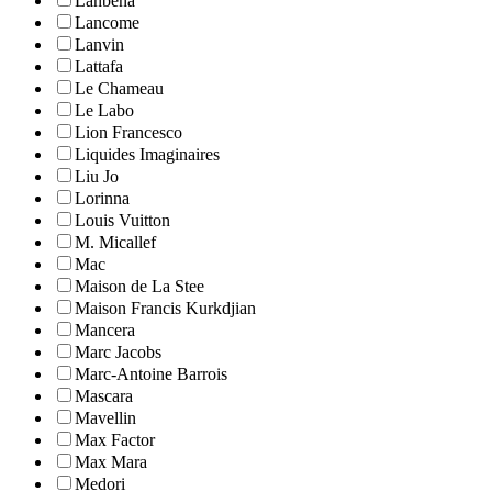
Lanbena
Lancome
Lanvin
Lattafa
Le Chameau
Le Labo
Lion Francesco
Liquides Imaginaires
Liu Jo
Lorinna
Louis Vuitton
M. Micallef
Mac
Maison de La Stee
Maison Francis Kurkdjian
Mancera
Marc Jacobs
Marc-Antoine Barrois
Mascara
Mavellin
Max Factor
Max Mara
Medori