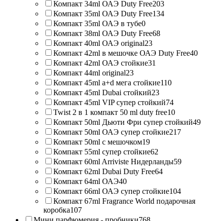
Компакт 34ml ОАЭ Duty Free
203
Компакт 35ml ОАЭ Duty Free
134
Компакт 35ml ОАЭ в тубе
0
Компакт 38ml ОАЭ Duty Free
68
Компакт 40ml ОАЭ original
23
Компакт 42ml в мешочке ОАЭ Duty Free
40
Компакт 42ml ОАЭ стойкие
31
Компакт 44ml original
23
Компакт 45ml a+d мега стойкие
110
Компакт 45ml Dubai стойкий
23
Компакт 45ml VIP супер стойкий
74
Twist 2 в 1 компакт 50 ml duty free
10
Компакт 50ml Дьюти Фри супер стойкий
49
Компакт 50ml ОАЭ супер стойкие
217
Компакт 50ml с мешочком
19
Компакт 55ml супер стойкие
62
Компакт 60ml Arriviste Нидерланды
59
Компакт 62ml Dubai Duty Free
64
Компакт 64ml ОАЭ
40
Компакт 66ml ОАЭ супер стойкие
104
Компакт 67ml Fragrance World подарочная
коробка
107
Мини парфюмерия - пробники
768