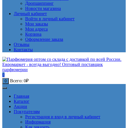
Дропшиппинг
Новости магазина
Личный кабинет
Войти в личный кабинет
Мои заказы
Мои адреса
Корзина
Оформление заказа
Отзывы
Контакты
0
Всего:
0
₽
0
Главная
Каталог
Акции
Покупателям
Регистрация и вход в личный кабинет
Информация
Как заказать