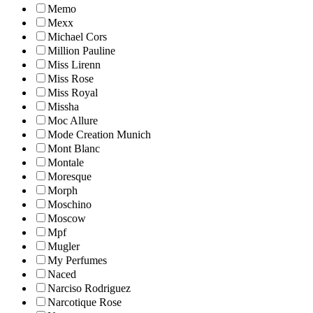
Memo
Mexx
Michael Cors
Million Pauline
Miss Lirenn
Miss Rose
Miss Royal
Missha
Moc Allure
Mode Creation Munich
Mont Blanc
Montale
Moresque
Morph
Moschino
Moscow
Mpf
Mugler
My Perfumes
Naced
Narciso Rodriguez
Narcotique Rose