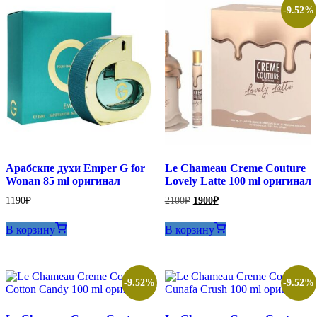
-9.52%
Арабскпе духи Emper G for
Le Chameau Creme Couture
Wonan 85 ml оригинал
Lovely Latte 100 ml оригинал
Первоначальная
Текущая
1190
₽
2100
₽
1900
₽
цена
цена:
составляла
1900₽.
В корзину
В корзину
2100₽.
-9.52%
-9.52%