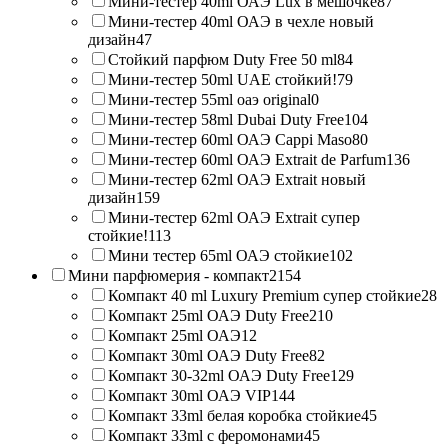
Мини-тестер 40ml ОАЭ Lux в мешочке
87
Мини-тестер 40ml ОАЭ в чехле новый
дизайн
47
Стойкий парфюм Duty Free 50 ml
84
Мини-тестер 50ml UAE стойкий!
79
Мини-тестер 55ml оаэ original
0
Мини-тестер 58ml Dubai Duty Free
104
Мини-тестер 60ml ОАЭ Cappi Maso
80
Мини-тестер 60ml ОАЭ Extrait de Parfum
136
Мини-тестер 62ml ОАЭ Extrait новый
дизайн
159
Мини-тестер 62ml ОАЭ Extrait супер
стойкие!
113
Мини тестер 65ml ОАЭ стойкие
102
Мини парфюмерия - компакт
2154
Компакт 40 ml Luxury Premium супер стойкие
28
Компакт 25ml ОАЭ Duty Free
210
Компакт 25ml ОАЭ
12
Компакт 30ml ОАЭ Duty Free
82
Компакт 30-32ml ОАЭ Duty Free
129
Компакт 30ml ОАЭ VIP
144
Компакт 33ml белая коробка стойкие
45
Компакт 33ml с феромонами
45