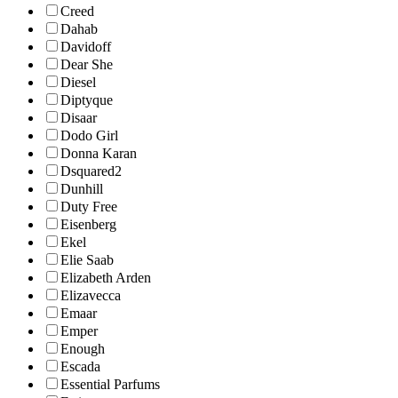
Creed
Dahab
Davidoff
Dear She
Diesel
Diptyque
Disaar
Dodo Girl
Donna Karan
Dsquared2
Dunhill
Duty Free
Eisenberg
Ekel
Elie Saab
Elizabeth Arden
Elizavecca
Emaar
Emper
Enough
Escada
Essential Parfums