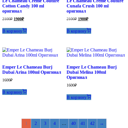
Le Chameau Creme Couture
Le Chameau Creme Couture
Cotton Candy 100 ml
Cunafa Crush 100 ml
оригинал
оригинал
Первоначальная
Текущая
Первоначальная
Текущая
2100
₽
1900
₽
2100
₽
1900
₽
цена
цена:
цена
цена:
составляла
составляла
1900₽.
1900₽.
В корзину
В корзину
2100₽.
2100₽.
Emper Le Chameau Burj
Emper Le Chameau Burj
Dubai Arina 100ml Оригинал
Dubai Melina 100ml
Оригинал
1600
₽
1600
₽
В корзину
В корзину
1
2
3
4
…
40
41
42
→