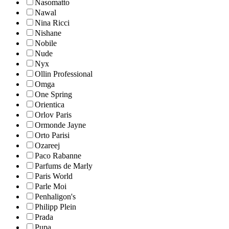
Nasomatto
Nawal
Nina Ricci
Nishane
Nobile
Nude
Nyx
Ollin Professional
Omga
One Spring
Orientica
Orlov Paris
Ormonde Jayne
Orto Parisi
Ozareej
Paco Rabanne
Parfums de Marly
Paris World
Parle Moi
Penhaligon's
Philipp Plein
Prada
Pupa