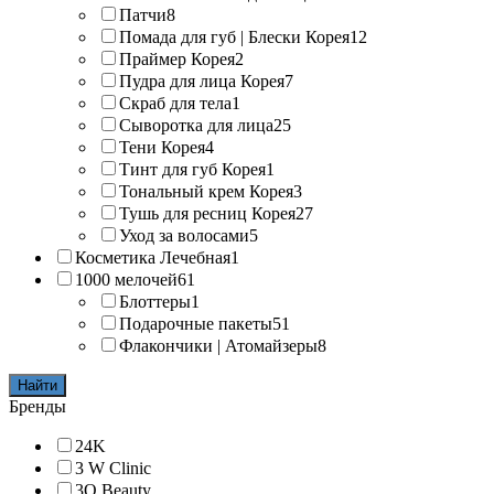
Патчи
8
Помада для губ | Блески Корея
12
Праймер Корея
2
Пудра для лица Корея
7
Скраб для тела
1
Сыворотка для лица
25
Тени Корея
4
Тинт для губ Корея
1
Тональный крем Корея
3
Тушь для ресниц Корея
27
Уход за волосами
5
Косметика Лечебная
1
1000 мелочей
61
Блоттеры
1
Подарочные пакеты
51
Флакончики | Атомайзеры
8
Найти
Бренды
24K
3 W Clinic
3Q Beauty