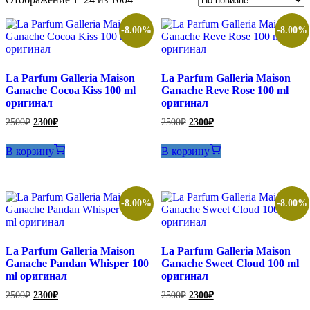
самые
недавние
-8.00%
-8.00%
La Parfum Galleria Maison
La Parfum Galleria Maison
Ganache Cocoa Kiss 100 ml
Ganache Reve Rose 100 ml
оригинал
оригинал
Первоначальная
Текущая
Первоначальная
Текущая
2500
₽
2300
₽
2500
₽
2300
₽
цена
цена:
цена
цена:
составляла
составляла
2300₽.
2300₽.
В корзину
В корзину
2500₽.
2500₽.
-8.00%
-8.00%
La Parfum Galleria Maison
La Parfum Galleria Maison
Ganache Pandan Whisper 100
Ganache Sweet Cloud 100 ml
ml оригинал
оригинал
Первоначальная
Текущая
Первоначальная
Текущая
2500
₽
2300
₽
2500
₽
2300
₽
цена
цена:
цена
цена: