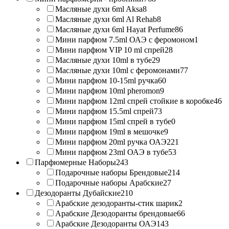
Масляные духи 6ml Aksa
8
Масляные духи 6ml Al Rehab
8
Масляные духи 6ml Hayat Perfume
86
Мини парфюм 7.5ml ОАЭ с феромоном
1
Мини парфюм VIP 10 ml спрей
28
Масляные духи 10ml в тубе
29
Масляные духи 10ml с феромонами
77
Мини парфюм 10-15ml ручка
60
Мини парфюм 10ml pheromon
9
Мини парфюм 12ml спрей стойкие в коробке
46
Мини парфюм 15.5ml спрей
73
Мини парфюм 15ml спрей в тубе
0
Мини парфюм 19ml в мешочке
9
Мини парфюм 20ml ручка ОАЭ
221
Мини парфюм 23ml ОАЭ в тубе
53
Парфюмерные Наборы
243
Подарочные наборы Брендовые
214
Подарочные наборы Арабские
27
Дезодоранты Дубайские
210
Арабские дезодоранты-стик шарик
2
Арабские Дезодоранты брендовые
66
Арабские Дезодоранты ОАЭ
143