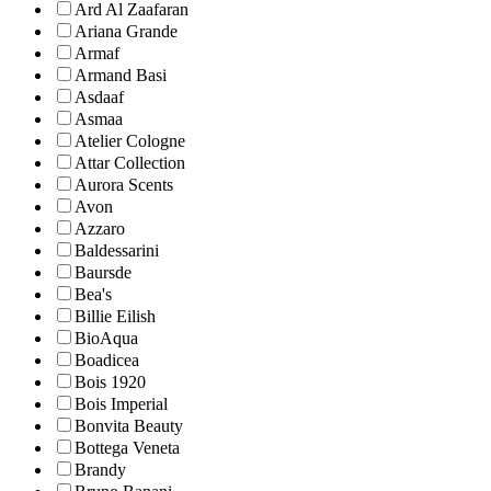
Ard Al Zaafaran
Ariana Grande
Armaf
Armand Basi
Asdaaf
Asmaa
Atelier Cologne
Attar Collection
Aurora Scents
Avon
Azzaro
Baldessarini
Baursde
Bea's
Billie Eilish
BioAqua
Boadicea
Bois 1920
Bois Imperial
Bonvita Beauty
Bottega Veneta
Brandy