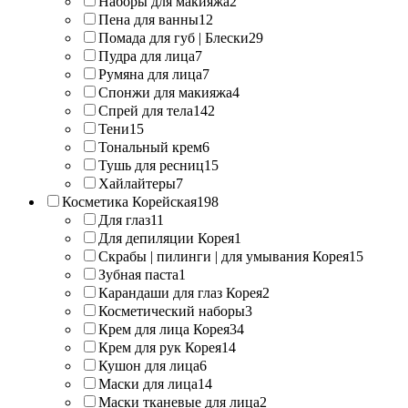
Наборы для макияжа
2
Пена для ванны
12
Помада для губ | Блески
29
Пудра для лица
7
Румяна для лица
7
Спонжи для макияжа
4
Спрей для тела
142
Тени
15
Тональный крем
6
Тушь для ресниц
15
Хайлайтеры
7
Косметика Корейская
198
Для глаз
11
Для депиляции Корея
1
Скрабы | пилинги | для умывания Корея
15
Зубная паста
1
Карандаши для глаз Корея
2
Косметический наборы
3
Крем для лица Корея
34
Крем для рук Корея
14
Кушон для лица
6
Маски для лица
14
Маски тканевые для лица
2