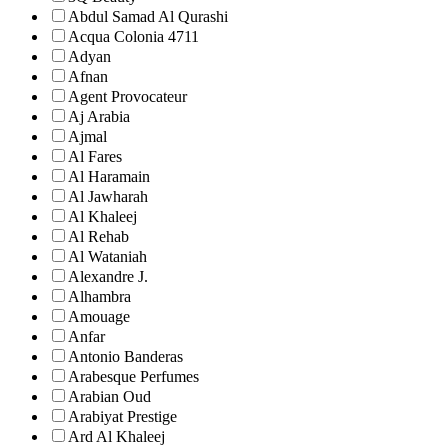
Abdul Samad Al Qurashi
Acqua Colonia 4711
Adyan
Afnan
Agent Provocateur
Aj Arabia
Ajmal
Al Fares
Al Haramain
Al Jawharah
Al Khaleej
Al Rehab
Al Wataniah
Alexandre J.
Alhambra
Amouage
Anfar
Antonio Banderas
Arabesque Perfumes
Arabian Oud
Arabiyat Prestige
Ard Al Khaleej