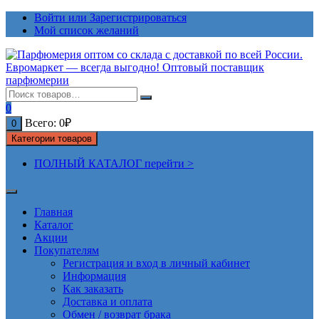
Перейти
Войти или Зарегистрироваться
к
Мой список желаний
содержимому
0
Всего:
0
₽
0
Категории товаров
ПОЛНЫЙ КАТАЛОГ перейти >
Главная
Каталог
Акции
Покупателям
Регистрация и вход в личный кабинет
Информация
Как заказать
Доставка и оплата
Обмен / возврат брака