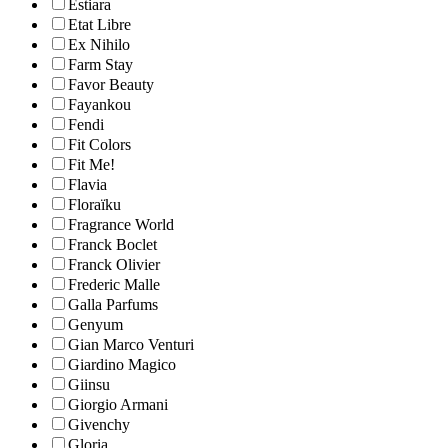
Estiara
Etat Libre
Ex Nihilo
Farm Stay
Favor Beauty
Fayankou
Fendi
Fit Colors
Fit Me!
Flavia
Floraïku
Fragrance World
Franck Boclet
Franck Olivier
Frederic Malle
Galla Parfums
Genyum
Gian Marco Venturi
Giardino Magico
Giinsu
Giorgio Armani
Givenchy
Gloria