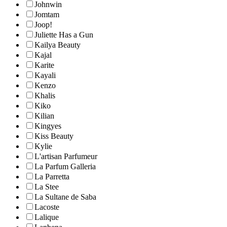
Johnwin
Jomtam
Joop!
Juliette Has a Gun
Kailya Beauty
Kajal
Karite
Kayali
Kenzo
Khalis
Kiko
Kilian
Kingyes
Kiss Beauty
Kylie
L'artisan Parfumeur
La Parfum Galleria
La Parretta
La Stee
La Sultane de Saba
Lacoste
Lalique