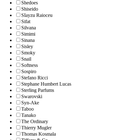
Shedoes
Shiseido
SIayzu Raioceu
Sifat
Silvana
Simimi
Sinana
Sisley
Smoky
Snail
Softness
Sospiro
Stefano Ricci
Stephane Humbert Lucas
Sterling Parfums
Swarovski
Syn-Ake
Taboo
Tanako
The Ordinary
Thierry Mugler
Thomas Kosmala