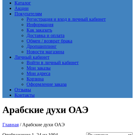
Каталог
Акции
Покупателям
Регистрация и вход в личный кабинет
Информация
Как заказать
Доставка и оплата
Обмен / возврат брака
Дропшиппинг
Новости магазина
Личный кабинет
Войти в личный кабинет
Мои заказы
Мои адреса
Корзина
Оформление заказа
Отзывы
Контакты
Арабские духи ОАЭ
Главная
/ Арабские духи ОАЭ
Сортировка:
Отображение 1–24 из 1004