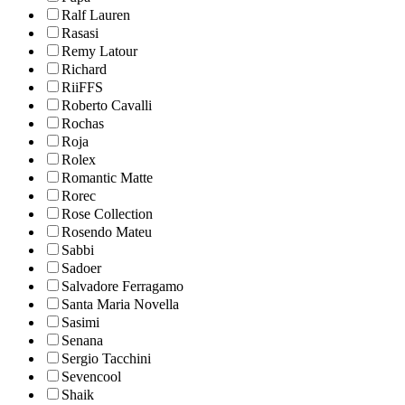
Ralf Lauren
Rasasi
Remy Latour
Richard
RiiFFS
Roberto Cavalli
Rochas
Roja
Rolex
Romantic Matte
Rorec
Rose Collection
Rosendo Mateu
Sabbi
Sadoer
Salvadore Ferragamo
Santa Maria Novella
Sasimi
Senana
Sergio Tacchini
Sevencool
Shaik