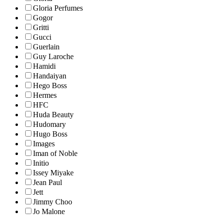
Gloria Perfumes
Gogor
Gritti
Gucci
Guerlain
Guy Laroche
Hamidi
Handaiyan
Hego Boss
Hermes
HFC
Huda Beauty
Hudomary
Hugo Boss
Images
Iman of Noble
Initio
Issey Miyake
Jean Paul
Jett
Jimmy Choo
Jo Malone