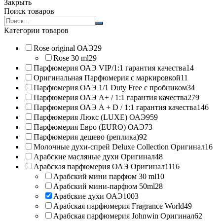
Закрыть
Поиск товаров
Search
products:
Категории товаров
Rose original ОАЭ
29
Rose 30 ml
29
Парфюмерия ОАЭ VIP/1:1 гарантия качества
14
Оригинальная Парфюмерия с маркировкой
11
Парфюмерия ОАЭ 1/1 Duty Free с пробником
34
Парфюмерия ОАЭ A+ / 1:1 гарантия качества
279
Парфюмерия ОАЭ A + D / 1:1 гарантия качества
146
Парфюмерия Люкс (LUXE) ОАЭ
959
Парфюмерия Евро (EURO) ОАЭ
73
Парфюмерия дешево (реплика)
92
Молочные духи-спрей Deluxe Collection Оригинал
16
Арабские масляные духи Оригинал
48
Арабская парфюмерия ОАЭ Оригинал
1116
Арабский мини парфюм 30 ml
10
Арабский мини-парфюм 50ml
28
Арабские духи ОАЭ
1003
Арабская парфюмерия Fragrance World
49
Арабская парфюмерия Johnwin Оригинал
62