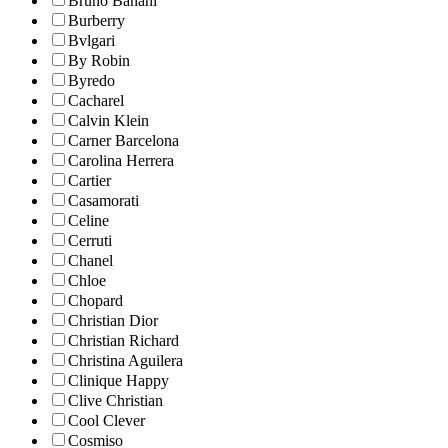
Bruno Banani
Burberry
Bvlgari
By Robin
Byredo
Cacharel
Calvin Klein
Carner Barcelona
Carolina Herrera
Cartier
Casamorati
Celine
Cerruti
Chanel
Chloe
Chopard
Christian Dior
Christian Richard
Christina Aguilera
Clinique Happy
Clive Christian
Cool Clever
Cosmiso