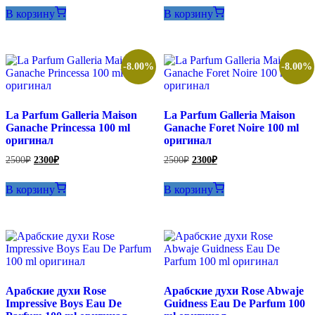
составляла
составляла
2300₽.
2300₽.
В корзину
В корзину
2500₽.
2500₽.
-8.00%
-8.00%
La Parfum Galleria Maison
La Parfum Galleria Maison
Ganache Princessa 100 ml
Ganache Foret Noire 100 ml
оригинал
оригинал
Первоначальная
Текущая
Первоначальная
Текущая
2500
₽
2300
₽
2500
₽
2300
₽
цена
цена:
цена
цена:
составляла
составляла
2300₽.
2300₽.
В корзину
В корзину
2500₽.
2500₽.
Арабские духи Rose
Арабские духи Rose Abwaje
Impressive Boys Eau De
Guidness Eau De Parfum 100