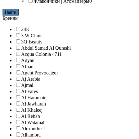
Флакончики | Атомайзеры
0
Найти
Бренды
24K
3 W Clinic
3Q Beauty
Abdul Samad Al Qurashi
Acqua Colonia 4711
Adyan
Afnan
Agent Provocateur
Aj Arabia
Ajmal
Al Fares
Al Haramain
Al Jawharah
Al Khaleej
Al Rehab
Al Wataniah
Alexandre J.
Alhambra