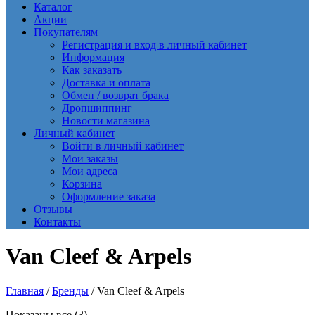
Каталог
Акции
Покупателям
Регистрация и вход в личный кабинет
Информация
Как заказать
Доставка и оплата
Обмен / возврат брака
Дропшиппинг
Новости магазина
Личный кабинет
Войти в личный кабинет
Мои заказы
Мои адреса
Корзина
Оформление заказа
Отзывы
Контакты
Van Cleef & Arpels
Главная
/
Бренды
/ Van Cleef & Arpels
Сортировка:
Показаны все (3)