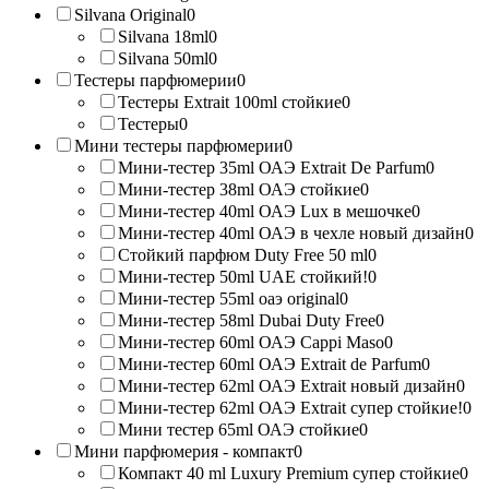
Silvana Original
0
Silvana 18ml
0
Silvana 50ml
0
Тестеры парфюмерии
0
Тестеры Extrait 100ml стойкие
0
Тестеры
0
Мини тестеры парфюмерии
0
Мини-тестер 35ml ОАЭ Extrait De Parfum
0
Мини-тестер 38ml ОАЭ стойкие
0
Мини-тестер 40ml ОАЭ Lux в мешочке
0
Мини-тестер 40ml ОАЭ в чехле новый дизайн
0
Стойкий парфюм Duty Free 50 ml
0
Мини-тестер 50ml UAE стойкий!
0
Мини-тестер 55ml оаэ original
0
Мини-тестер 58ml Dubai Duty Free
0
Мини-тестер 60ml ОАЭ Cappi Maso
0
Мини-тестер 60ml ОАЭ Extrait de Parfum
0
Мини-тестер 62ml ОАЭ Extrait новый дизайн
0
Мини-тестер 62ml ОАЭ Extrait супер стойкие!
0
Мини тестер 65ml ОАЭ стойкие
0
Мини парфюмерия - компакт
0
Компакт 40 ml Luxury Premium супер стойкие
0