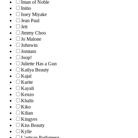
Iman of Noble
Initio
Issey Miyake
Jean Paul
Jett
Jimmy Choo
Jo Malone
Johnwin
Jomtam
Joop!
Juliette Has a Gun
Kailya Beauty
Kajal
Karite
Kayali
Kenzo
Khalis
Kiko
Kilian
Kingyes
Kiss Beauty
Kylie
L'artisan Parfumeur