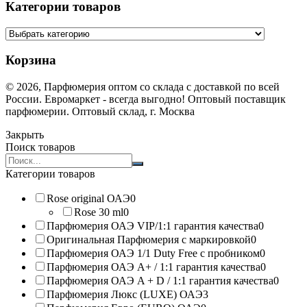
Категории товаров
Корзина
© 2026, Парфюмерия оптом со склада с доставкой по всей
России. Евромаркет - всегда выгодно! Оптовый поставщик
парфюмерии. Оптовый склад, г. Москва
Закрыть
Поиск товаров
Search
products:
Категории товаров
Rose original ОАЭ
0
Rose 30 ml
0
Парфюмерия ОАЭ VIP/1:1 гарантия качества
0
Оригинальная Парфюмерия с маркировкой
0
Парфюмерия ОАЭ 1/1 Duty Free с пробником
0
Парфюмерия ОАЭ A+ / 1:1 гарантия качества
0
Парфюмерия ОАЭ A + D / 1:1 гарантия качества
0
Парфюмерия Люкс (LUXE) ОАЭ
3