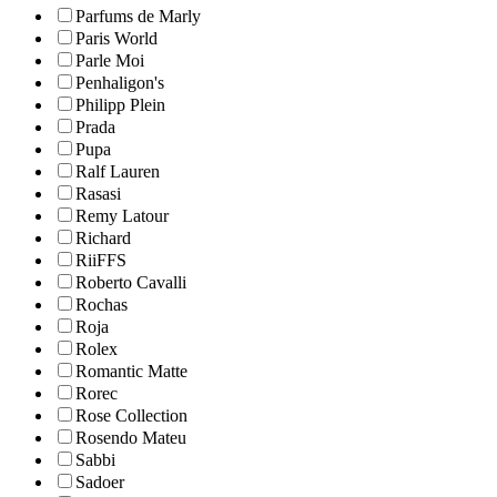
Parfums de Marly
Paris World
Parle Moi
Penhaligon's
Philipp Plein
Prada
Pupa
Ralf Lauren
Rasasi
Remy Latour
Richard
RiiFFS
Roberto Cavalli
Rochas
Roja
Rolex
Romantic Matte
Rorec
Rose Collection
Rosendo Mateu
Sabbi
Sadoer