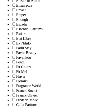
Elizabeth Arden
Elizavecca
Emaar
Emper
Enough
Escada
Essential Parfums
Estiara
Etat Libre
Ex Nihilo
Farm Stay
Favor Beauty
Fayankou
Fendi
Fit Colors
Fit Me!
Flavia
Floraïku
Fragrance World
Franck Boclet
Franck Olivier
Frederic Malle
Galla Parfums