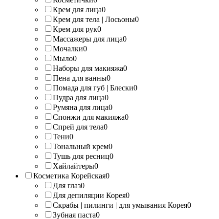
Крем для лица
0
Крем для тела | Лосьоны
0
Крем для рук
0
Массажеры для лица
0
Мочалки
0
Мыло
0
Наборы для макияжа
0
Пена для ванны
0
Помада для губ | Блески
0
Пудра для лица
0
Румяна для лица
0
Спонжи для макияжа
0
Спрей для тела
0
Тени
0
Тональный крем
0
Тушь для ресниц
0
Хайлайтеры
0
Косметика Корейская
0
Для глаз
0
Для депиляции Корея
0
Скрабы | пилинги | для умывания Корея
0
Зубная паста
0