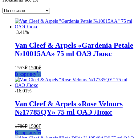
самые
недавние
-3.41%
Van Cleef & Arpels «Gardenia Petale
№10015AA» 75 ml ОАЭ Люкс
Первоначальная
Текущая
1553
₽
1500
₽
цена
цена:
В корзину
составляла
1500₽.
1553₽.
-16.01%
Van Cleef & Arpels «Rose Velours
№17785QY» 75 ml ОАЭ Люкс
Первоначальная
Текущая
1786
₽
1500
₽
цена
цена:
В корзину
составляла
1500₽.