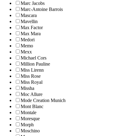
Marc Jacobs
Marc-Antoine Barrois
Mascara
Mavellin
Max Factor
Max Mara
Medori
Memo
Mexx
Michael Cors
Million Pauline
Miss Lirenn
Miss Rose
Miss Royal
Missha
Moc Allure
Mode Creation Munich
Mont Blanc
Montale
Moresque
Morph
Moschino