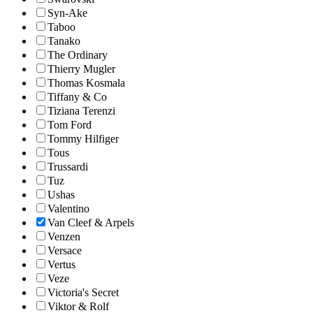
Syn-Ake
Taboo
Tanako
The Ordinary
Thierry Mugler
Thomas Kosmala
Tiffany & Co
Tiziana Terenzi
Tom Ford
Tommy Hilfiger
Tous
Trussardi
Tuz
Ushas
Valentino
Van Cleef & Arpels
Venzen
Versace
Vertus
Veze
Victoria's Secret
Viktor & Rolf