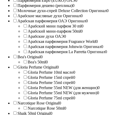
Парфюмерия Евро (EURO) ОАЭ
0
Парфюмерия дешево (реплика)
0
Молочные духи-спрей Deluxe Collection Оригинал
0
Арабские масляные духи Оригинал
0
Арабская парфюмерия ОАЭ Оригинал
0
Арабский мини парфюм 30 ml
0
Арабский мини-парфюм 50ml
0
Арабские духи ОАЭ
0
Арабская парфюмерия Fragrance World
0
Арабская парфюмерия Johnwin Оригинал
0
Арабская парфюмерия La Parretta Оригинал
0
Bea's Original
0
Bea's 50ml
0
Gloria Perfume Original
0
Gloria Perfume 10ml масло
0
Gloria Perfume 15ml спрей
0
Gloria Perfume 55ml спрей
0
Gloria Perfume 55ml NEW (для женщин)
0
Gloria Perfume 55ml NEW (для мужчин)
0
Gloria Perfume 75ml спрей
0
Narcotique Rose Original
0
Narcotique Rose 50ml
0
Shaik 50ml Original
0