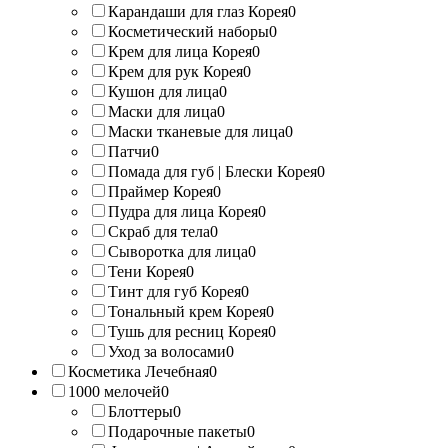
Карандаши для глаз Корея
0
Косметический наборы
0
Крем для лица Корея
0
Крем для рук Корея
0
Кушон для лица
0
Маски для лица
0
Маски тканевые для лица
0
Патчи
0
Помада для губ | Блески Корея
0
Праймер Корея
0
Пудра для лица Корея
0
Скраб для тела
0
Сыворотка для лица
0
Тени Корея
0
Тинт для губ Корея
0
Тональный крем Корея
0
Тушь для ресниц Корея
0
Уход за волосами
0
Косметика Лечебная
0
1000 мелочей
0
Блоттеры
0
Подарочные пакеты
0