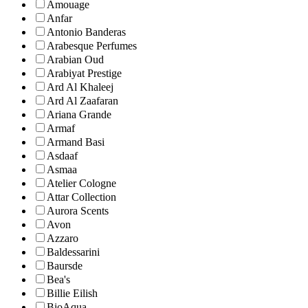
Amouage
Anfar
Antonio Banderas
Arabesque Perfumes
Arabian Oud
Arabiyat Prestige
Ard Al Khaleej
Ard Al Zaafaran
Ariana Grande
Armaf
Armand Basi
Asdaaf
Asmaa
Atelier Cologne
Attar Collection
Aurora Scents
Avon
Azzaro
Baldessarini
Baursde
Bea's
Billie Eilish
BioAqua