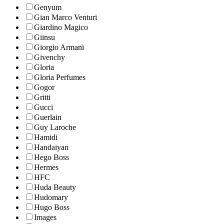
Genyum
Gian Marco Venturi
Giardino Magico
Giinsu
Giorgio Armani
Givenchy
Gloria
Gloria Perfumes
Gogor
Gritti
Gucci
Guerlain
Guy Laroche
Hamidi
Handaiyan
Hego Boss
Hermes
HFC
Huda Beauty
Hudomary
Hugo Boss
Images