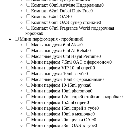
Компакт 60ml Arriviste Нидерланды
0
Компакт 62ml Dubai Duty Free
0
Компакт 64ml ОАЭ
0
Компакт 66ml ОАЭ супер стойкие
0
Компакт 67ml Fragrance World подарочная
коробка
0
Мини парфюмерия - пробники
0
Масляные духи 6ml Aksa
0
Масляные духи 6ml Al Rehab
0
Масляные духи 6ml Hayat Perfume
0
Мини парфюм 7.5ml ОАЭ с феромоном
0
Мини парфюм VIP 10 ml спрей
0
Масляные духи 10ml в тубе
0
Масляные духи 10ml с феромонами
0
Мини парфюм 10-15ml ручка
0
Мини парфюм 10ml pheromon
0
Мини парфюм 12ml спрей стойкие в коробке
0
Мини парфюм 15.5ml спрей
0
Мини парфюм 15ml спрей в тубе
0
Мини парфюм 19ml в мешочке
0
Мини парфюм 20ml ручка ОАЭ
0
Мини парфюм 23ml ОАЭ в тубе
0