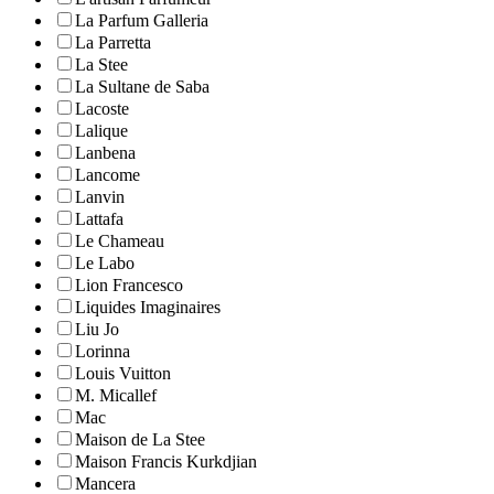
La Parfum Galleria
La Parretta
La Stee
La Sultane de Saba
Lacoste
Lalique
Lanbena
Lancome
Lanvin
Lattafa
Le Chameau
Le Labo
Lion Francesco
Liquides Imaginaires
Liu Jo
Lorinna
Louis Vuitton
M. Micallef
Mac
Maison de La Stee
Maison Francis Kurkdjian
Mancera