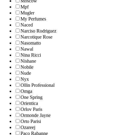
Moscow
Mpf
Mugler
My Perfumes
Naced
Narciso Rodriguez
Narcotique Rose
Nasomatto
Nawal
Nina Ricci
Nishane
Nobile
Nude
Nyx
Ollin Professional
Omga
One Spring
Orientica
Orlov Paris
Ormonde Jayne
Orto Parisi
Ozareej
Paco Rabanne