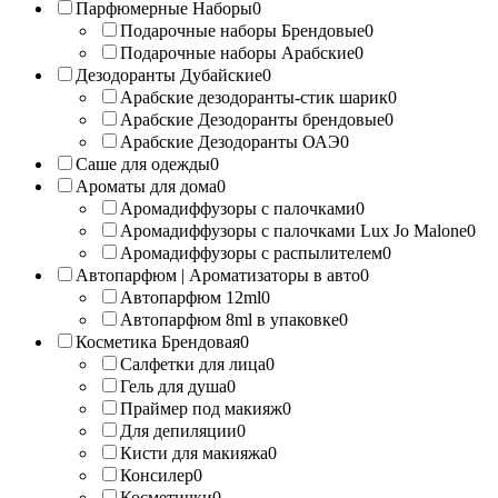
Парфюмерные Наборы
0
Подарочные наборы Брендовые
0
Подарочные наборы Арабские
0
Дезодоранты Дубайские
0
Арабские дезодоранты-стик шарик
0
Арабские Дезодоранты брендовые
0
Арабские Дезодоранты ОАЭ
0
Саше для одежды
0
Ароматы для дома
0
Аромадиффузоры с палочками
0
Аромадиффузоры с палочками Lux Jo Malone
0
Аромадиффузоры с распылителем
0
Автопарфюм | Ароматизаторы в авто
0
Автопарфюм 12ml
0
Автопарфюм 8ml в упаковке
0
Косметика Брендовая
0
Салфетки для лица
0
Гель для душа
0
Праймер под макияж
0
Для депиляции
0
Кисти для макияжа
0
Консилер
0
Косметички
0