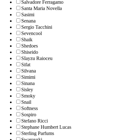
Salvadore Ferragamo
Santa Maria Novella
Sasimi
Senana
Sergio Tacchini
Sevencool
Shaik
Shedoes
Shiseido
SIayzu Raioceu
Sifat
Silvana
Simimi
Sinana
Sisley
Smoky
Snail
Softness
Sospiro
Stefano Ricci
Stephane Humbert Lucas
Sterling Parfums
Swarovski