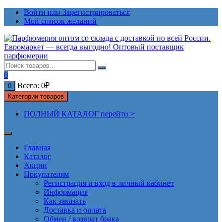
Перейти
Войти или Зарегистрироваться
к
Мой список желаний
содержимому
0
Всего:
0
₽
0
Категории товаров
ПОЛНЫЙ КАТАЛОГ перейти >
Главная
Каталог
Акции
Покупателям
Регистрация и вход в личный кабинет
Информация
Как заказать
Доставка и оплата
Обмен / возврат брака