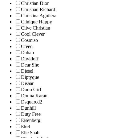
Christian Dior
Christian Richard
Christina Aguilera
Clinique Happy
Clive Christian
Cool Clever
Cosmiso
Creed
Dahab
Davidoff
Dear She
Diesel
Diptyque
Disaar
Dodo Girl
Donna Karan
Dsquared2
Dunhill
Duty Free
Eisenberg
Ekel
Elie Saab