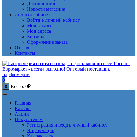
Дропшиппинг
Новости магазина
Личный кабинет
Войти в личный кабинет
Мои заказы
Мои адреса
Корзина
Оформление заказа
Отзывы
Контакты
0
Всего:
0
₽
0
Главная
Каталог
Акции
Покупателям
Регистрация и вход в личный кабинет
Информация
Как заказать