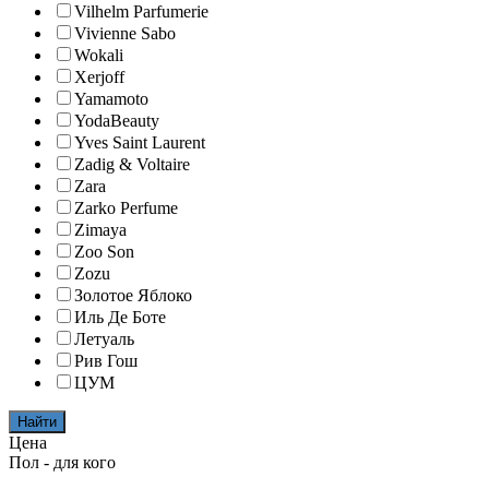
Vilhelm Parfumerie
Vivienne Sabo
Wokali
Xerjoff
Yamamoto
YodaBeauty
Yves Saint Laurent
Zadig & Voltaire
Zara
Zarko Perfume
Zimaya
Zoo Son
Zozu
Золотое Яблоко
Иль Де Боте
Летуаль
Рив Гош
ЦУМ
Найти
Цена
Пол - для кого