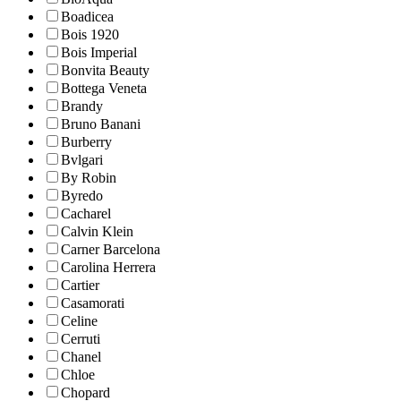
Boadicea
Bois 1920
Bois Imperial
Bonvita Beauty
Bottega Veneta
Brandy
Bruno Banani
Burberry
Bvlgari
By Robin
Byredo
Cacharel
Calvin Klein
Carner Barcelona
Carolina Herrera
Cartier
Casamorati
Celine
Cerruti
Chanel
Chloe
Chopard