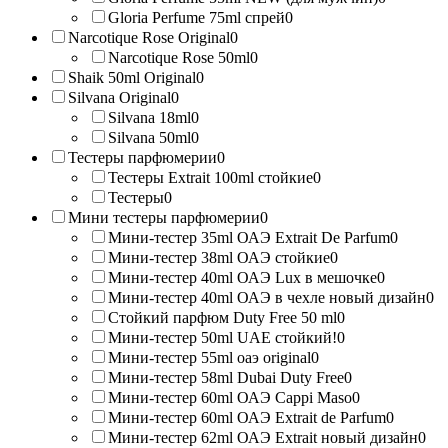
Gloria Perfume 75ml спрей
0
Narcotique Rose Original
0
Narcotique Rose 50ml
0
Shaik 50ml Original
0
Silvana Original
0
Silvana 18ml
0
Silvana 50ml
0
Тестеры парфюмерии
0
Тестеры Extrait 100ml стойкие
0
Тестеры
0
Мини тестеры парфюмерии
0
Мини-тестер 35ml ОАЭ Extrait De Parfum
0
Мини-тестер 38ml ОАЭ стойкие
0
Мини-тестер 40ml ОАЭ Lux в мешочке
0
Мини-тестер 40ml ОАЭ в чехле новый дизайн
0
Стойкий парфюм Duty Free 50 ml
0
Мини-тестер 50ml UAE стойкий!
0
Мини-тестер 55ml оаэ original
0
Мини-тестер 58ml Dubai Duty Free
0
Мини-тестер 60ml ОАЭ Cappi Maso
0
Мини-тестер 60ml ОАЭ Extrait de Parfum
0
Мини-тестер 62ml ОАЭ Extrait новый дизайн
0