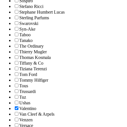
Sospiro
Stefano Ricci
Stephane Humbert Lucas
Sterling Parfums
Swarovski
Syn-Ake
Taboo
Tanako
The Ordinary
Thierry Mugler
Thomas Kosmala
Tiffany & Co
Tiziana Terenzi
Tom Ford
Tommy Hilfiger
Tous
Trussardi
Tuz
Ushas
Valentino
Van Cleef & Arpels
Venzen
Versace