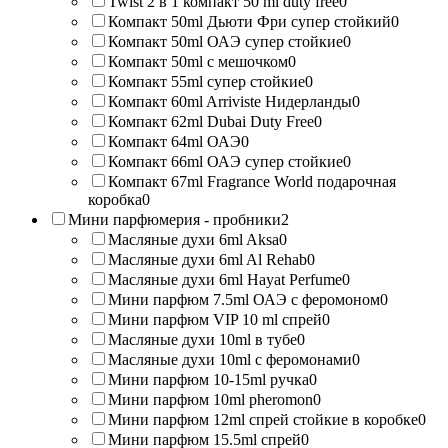
Twist 2 в 1 компакт 50 ml duty free
0
Компакт 50ml Дьюти Фри супер стойкий
0
Компакт 50ml ОАЭ супер стойкие
0
Компакт 50ml с мешочком
0
Компакт 55ml супер стойкие
0
Компакт 60ml Arriviste Нидерланды
0
Компакт 62ml Dubai Duty Free
0
Компакт 64ml ОАЭ
0
Компакт 66ml ОАЭ супер стойкие
0
Компакт 67ml Fragrance World подарочная
коробка
0
Мини парфюмерия - пробники
2
Масляные духи 6ml Aksa
0
Масляные духи 6ml Al Rehab
0
Масляные духи 6ml Hayat Perfume
0
Мини парфюм 7.5ml ОАЭ с феромоном
0
Мини парфюм VIP 10 ml спрей
0
Масляные духи 10ml в тубе
0
Масляные духи 10ml с феромонами
0
Мини парфюм 10-15ml ручка
0
Мини парфюм 10ml pheromon
0
Мини парфюм 12ml спрей стойкие в коробке
0
Мини парфюм 15.5ml спрей
0