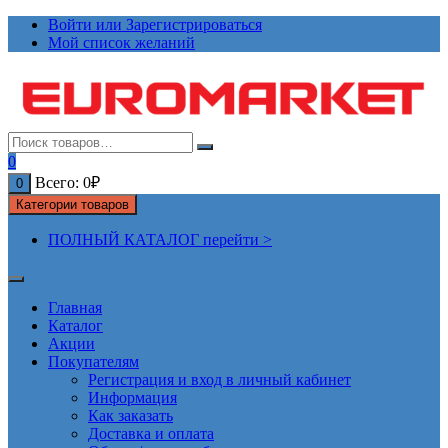
Перейти
Войти или Зарегистрироваться
к
Мой список желаний
содержимому
0
Всего:
0
₽
0
Категории товаров
ПОЛНЫЙ КАТАЛОГ перейти >
Главная
Каталог
Акции
Покупателям
Регистрация и вход в личный кабинет
Информация
Как заказать
Доставка и оплата