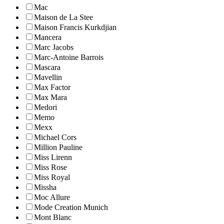
Mac
Maison de La Stee
Maison Francis Kurkdjian
Mancera
Marc Jacobs
Marc-Antoine Barrois
Mascara
Mavellin
Max Factor
Max Mara
Medori
Memo
Mexx
Michael Cors
Million Pauline
Miss Lirenn
Miss Rose
Miss Royal
Missha
Moc Allure
Mode Creation Munich
Mont Blanc