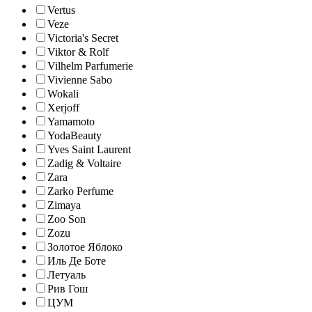
Vertus
Veze
Victoria's Secret
Viktor & Rolf
Vilhelm Parfumerie
Vivienne Sabo
Wokali
Xerjoff
Yamamoto
YodaBeauty
Yves Saint Laurent
Zadig & Voltaire
Zara
Zarko Perfume
Zimaya
Zoo Son
Zozu
Золотое Яблоко
Иль Де Боте
Летуаль
Рив Гош
ЦУМ