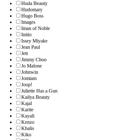
Huda Beauty
Hudomary
Hugo Boss
Images
Iman of Noble
Initio
Issey Miyake
Jean Paul
Jett
Jimmy Choo
Jo Malone
Johnwin
Jomtam
Joop!
Juliette Has a Gun
Kailya Beauty
Kajal
Karite
Kayali
Kenzo
Khalis
Kiko