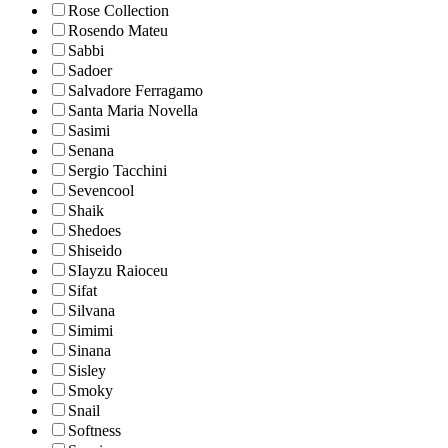
Rose Collection
Rosendo Mateu
Sabbi
Sadoer
Salvadore Ferragamo
Santa Maria Novella
Sasimi
Senana
Sergio Tacchini
Sevencool
Shaik
Shedoes
Shiseido
SIayzu Raioceu
Sifat
Silvana
Simimi
Sinana
Sisley
Smoky
Snail
Softness