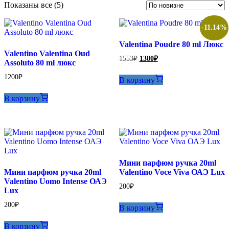
Сортировка:
Показаны все (5)
самые
недавние
-11.14%
Valentina Poudre 80 ml Люкс
Valentino Valentina Oud
Первоначальная
Текущая
1553
₽
1380
₽
Assoluto 80 ml люкс
цена
цена:
составляла
1380₽.
1200
₽
В корзину
1553₽.
В корзину
Мини парфюм ручка 20ml
Мини парфюм ручка 20ml
Valentino Voce Viva ОАЭ Lux
Valentino Uomo Intense ОАЭ
200
₽
Lux
200
₽
В корзину
В корзину