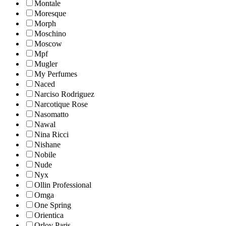
Montale
Moresque
Morph
Moschino
Moscow
Mpf
Mugler
My Perfumes
Naced
Narciso Rodriguez
Narcotique Rose
Nasomatto
Nawal
Nina Ricci
Nishane
Nobile
Nude
Nyx
Ollin Professional
Omga
One Spring
Orientica
Orlov Paris