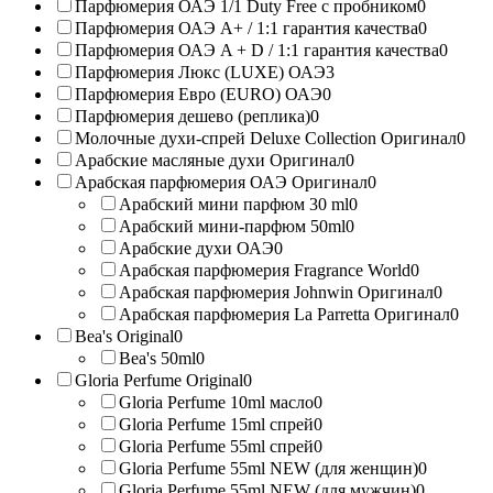
Парфюмерия ОАЭ 1/1 Duty Free с пробником
0
Парфюмерия ОАЭ A+ / 1:1 гарантия качества
0
Парфюмерия ОАЭ A + D / 1:1 гарантия качества
0
Парфюмерия Люкс (LUXE) ОАЭ
3
Парфюмерия Евро (EURO) ОАЭ
0
Парфюмерия дешево (реплика)
0
Молочные духи-спрей Deluxe Collection Оригинал
0
Арабские масляные духи Оригинал
0
Арабская парфюмерия ОАЭ Оригинал
0
Арабский мини парфюм 30 ml
0
Арабский мини-парфюм 50ml
0
Арабские духи ОАЭ
0
Арабская парфюмерия Fragrance World
0
Арабская парфюмерия Johnwin Оригинал
0
Арабская парфюмерия La Parretta Оригинал
0
Bea's Original
0
Bea's 50ml
0
Gloria Perfume Original
0
Gloria Perfume 10ml масло
0
Gloria Perfume 15ml спрей
0
Gloria Perfume 55ml спрей
0
Gloria Perfume 55ml NEW (для женщин)
0
Gloria Perfume 55ml NEW (для мужчин)
0