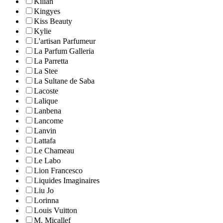
Kilian
Kingyes
Kiss Beauty
Kylie
L'artisan Parfumeur
La Parfum Galleria
La Parretta
La Stee
La Sultane de Saba
Lacoste
Lalique
Lanbena
Lancome
Lanvin
Lattafa
Le Chameau
Le Labo
Lion Francesco
Liquides Imaginaires
Liu Jo
Lorinna
Louis Vuitton
M. Micallef