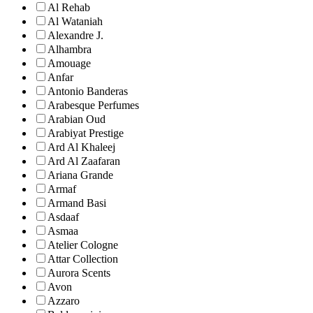
Al Rehab
Al Wataniah
Alexandre J.
Alhambra
Amouage
Anfar
Antonio Banderas
Arabesque Perfumes
Arabian Oud
Arabiyat Prestige
Ard Al Khaleej
Ard Al Zaafaran
Ariana Grande
Armaf
Armand Basi
Asdaaf
Asmaa
Atelier Cologne
Attar Collection
Aurora Scents
Avon
Azzaro