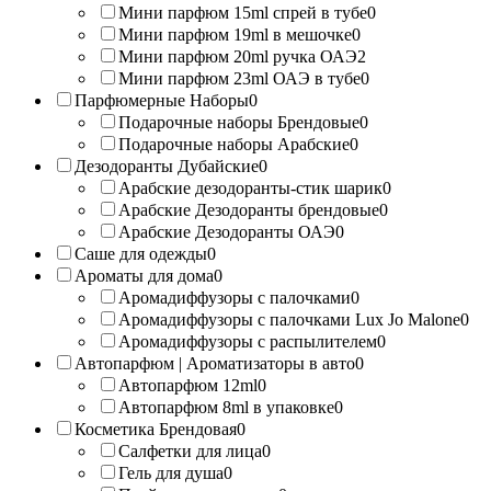
Мини парфюм 15ml спрей в тубе
0
Мини парфюм 19ml в мешочке
0
Мини парфюм 20ml ручка ОАЭ
2
Мини парфюм 23ml ОАЭ в тубе
0
Парфюмерные Наборы
0
Подарочные наборы Брендовые
0
Подарочные наборы Арабские
0
Дезодоранты Дубайские
0
Арабские дезодоранты-стик шарик
0
Арабские Дезодоранты брендовые
0
Арабские Дезодоранты ОАЭ
0
Саше для одежды
0
Ароматы для дома
0
Аромадиффузоры с палочками
0
Аромадиффузоры с палочками Lux Jo Malone
0
Аромадиффузоры с распылителем
0
Автопарфюм | Ароматизаторы в авто
0
Автопарфюм 12ml
0
Автопарфюм 8ml в упаковке
0
Косметика Брендовая
0
Салфетки для лица
0
Гель для душа
0