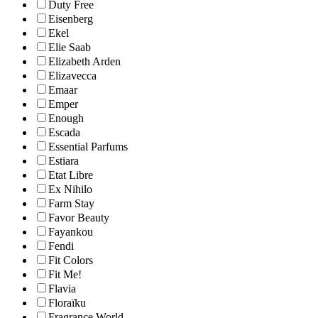
Duty Free
Eisenberg
Ekel
Elie Saab
Elizabeth Arden
Elizavecca
Emaar
Emper
Enough
Escada
Essential Parfums
Estiara
Etat Libre
Ex Nihilo
Farm Stay
Favor Beauty
Fayankou
Fendi
Fit Colors
Fit Me!
Flavia
Floraïku
Fragrance World