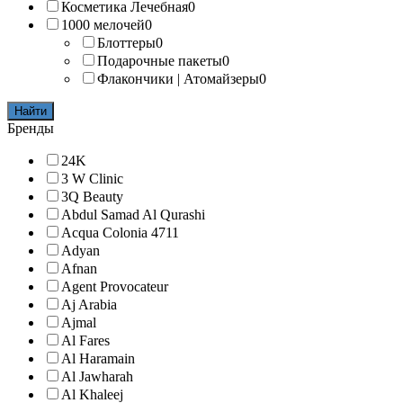
Косметика Лечебная
0
1000 мелочей
0
Блоттеры
0
Подарочные пакеты
0
Флакончики | Атомайзеры
0
Найти
Бренды
24K
3 W Clinic
3Q Beauty
Abdul Samad Al Qurashi
Acqua Colonia 4711
Adyan
Afnan
Agent Provocateur
Aj Arabia
Ajmal
Al Fares
Al Haramain
Al Jawharah
Al Khaleej