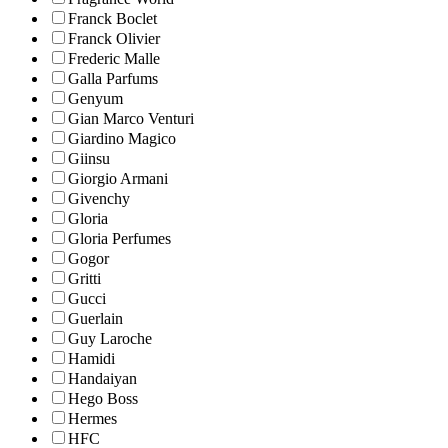
Franck Boclet
Franck Olivier
Frederic Malle
Galla Parfums
Genyum
Gian Marco Venturi
Giardino Magico
Giinsu
Giorgio Armani
Givenchy
Gloria
Gloria Perfumes
Gogor
Gritti
Gucci
Guerlain
Guy Laroche
Hamidi
Handaiyan
Hego Boss
Hermes
HFC