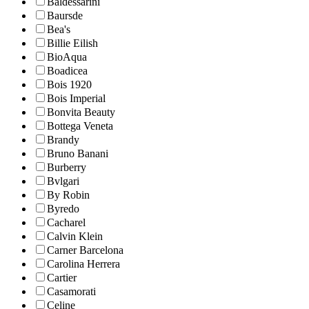
Baldessarini
Baursde
Bea's
Billie Eilish
BioAqua
Boadicea
Bois 1920
Bois Imperial
Bonvita Beauty
Bottega Veneta
Brandy
Bruno Banani
Burberry
Bvlgari
By Robin
Byredo
Cacharel
Calvin Klein
Carner Barcelona
Carolina Herrera
Cartier
Casamorati
Celine