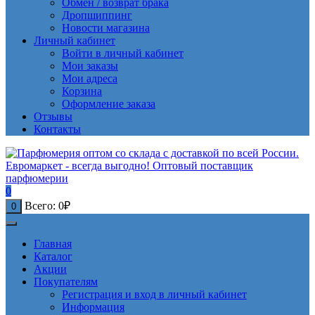
Обмен / возврат брака
Дропшиппинг
Новости магазина
Личный кабинет
Войти в личный кабинет
Мои заказы
Мои адреса
Корзина
Оформление заказа
Отзывы
Контакты
0
Всего:
0
₽
0
Главная
Каталог
Акции
Покупателям
Регистрация и вход в личный кабинет
Информация