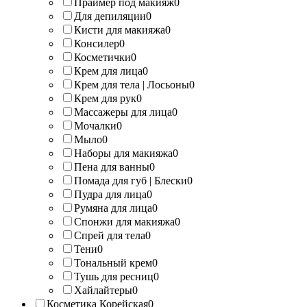
Праймер под макияж
0
Для депиляции
0
Кисти для макияжа
0
Консилер
0
Косметички
0
Крем для лица
0
Крем для тела | Лосьоны
0
Крем для рук
0
Массажеры для лица
0
Мочалки
0
Мыло
0
Наборы для макияжа
0
Пена для ванны
0
Помада для губ | Блески
0
Пудра для лица
0
Румяна для лица
0
Спонжи для макияжа
0
Спрей для тела
0
Тени
0
Тональный крем
0
Тушь для ресниц
0
Хайлайтеры
0
Косметика Корейская
0