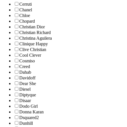
Cerruti
Chanel
Chloe
Chopard
Christian Dior
Christian Richard
Christina Aguilera
Clinique Happy
Clive Christian
Cool Clever
Cosmiso
Creed
Dahab
Davidoff
Dear She
Diesel
Diptyque
Disaar
Dodo Girl
Donna Karan
Dsquared2
Dunhill