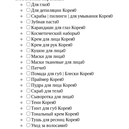
Для глаз
0
Для депиляции Корея
0
Скрабы | пилинги | для умывания Корея
0
Зубная паста
0
Карандаши для глаз Корея
0
Косметический наборы
0
Крем для лица Корея
0
Крем для рук Корея
0
Кушон для лица
0
Маски для лица
0
Маски тканевые для лица
0
Патчи
0
Помада для губ | Блески Корея
0
Праймер Корея
0
Пудра для лица Корея
0
Скраб для тела
0
Сыворотка для лица
0
Тени Корея
0
Тинт для губ Корея
0
Тональный крем Корея
0
Тушь для ресниц Корея
0
Уход за волосами
0