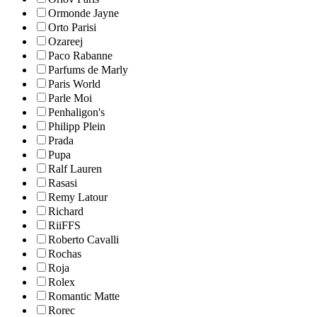
Ormonde Jayne
Orto Parisi
Ozareej
Paco Rabanne
Parfums de Marly
Paris World
Parle Moi
Penhaligon's
Philipp Plein
Prada
Pupa
Ralf Lauren
Rasasi
Remy Latour
Richard
RiiFFS
Roberto Cavalli
Rochas
Roja
Rolex
Romantic Matte
Rorec