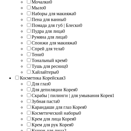
Мочалки
0
Мыло
0
Наборы для макияжа
0
Пена для ванны
0
Помада для губ | Блески
0
Пудра для лица
0
Румяна для лица
0
Спонжи для макияжа
0
Спрей для тела
0
Тени
0
Тональный крем
0
Тушь для ресниц
0
Хайлайтеры
0
Косметика Корейская
3
Для глаз
0
Для депиляции Корея
0
Скрабы | пилинги | для умывания Корея
1
Зубная паста
0
Карандаши для глаз Корея
0
Косметический наборы
0
Крем для лица Корея
0
Крем для рук Корея
0
Кушон для лица
2