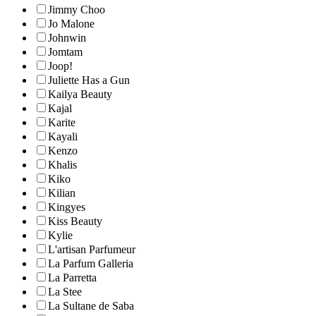
Jimmy Choo
Jo Malone
Johnwin
Jomtam
Joop!
Juliette Has a Gun
Kailya Beauty
Kajal
Karite
Kayali
Kenzo
Khalis
Kiko
Kilian
Kingyes
Kiss Beauty
Kylie
L'artisan Parfumeur
La Parfum Galleria
La Parretta
La Stee
La Sultane de Saba