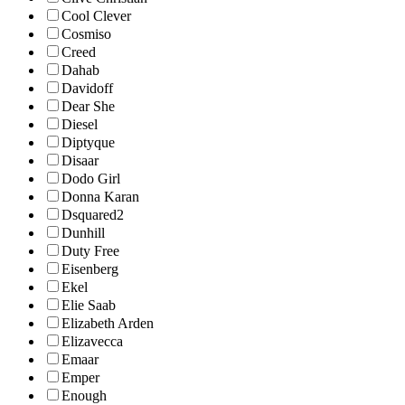
Cool Clever
Cosmiso
Creed
Dahab
Davidoff
Dear She
Diesel
Diptyque
Disaar
Dodo Girl
Donna Karan
Dsquared2
Dunhill
Duty Free
Eisenberg
Ekel
Elie Saab
Elizabeth Arden
Elizavecca
Emaar
Emper
Enough