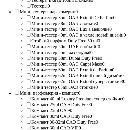
Тестеры Extrait 100ml стойкие
0
Тестеры
0
Мини тестеры парфюмерии
0
Мини-тестер 35ml ОАЭ Extrait De Parfum
0
Мини-тестер 38ml ОАЭ стойкие
0
Мини-тестер 40ml ОАЭ Lux в мешочке
0
Мини-тестер 40ml ОАЭ в чехле новый дизайн
0
Стойкий парфюм Duty Free 50 ml
0
Мини-тестер 50ml UAE стойкий!
0
Мини-тестер 55ml оаэ original
0
Мини-тестер 58ml Dubai Duty Free
0
Мини-тестер 60ml ОАЭ Cappi Maso
0
Мини-тестер 60ml ОАЭ Extrait de Parfum
0
Мини-тестер 62ml ОАЭ Extrait новый дизайн
0
Мини-тестер 62ml ОАЭ Extrait супер стойкие!
0
Мини тестер 65ml ОАЭ стойкие
0
Мини парфюмерия - компакт
0
Компакт 40 ml Luxury Premium супер стойкие
0
Компакт 25ml ОАЭ Duty Free
0
Компакт 25ml ОАЭ
0
Компакт 30ml ОАЭ Duty Free
0
Компакт 30-32ml ОАЭ Duty Free
0
Компакт 30ml ОАЭ VIP
0