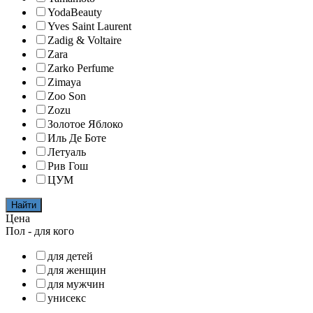
YodaBeauty
Yves Saint Laurent
Zadig & Voltaire
Zara
Zarko Perfume
Zimaya
Zoo Son
Zozu
Золотое Яблоко
Иль Де Боте
Летуаль
Рив Гош
ЦУМ
Найти
Цена
Пол - для кого
для детей
для женщин
для мужчин
унисекс