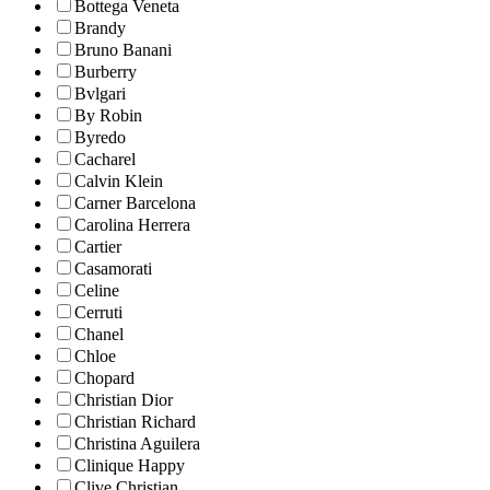
Bottega Veneta
Brandy
Bruno Banani
Burberry
Bvlgari
By Robin
Byredo
Cacharel
Calvin Klein
Carner Barcelona
Carolina Herrera
Cartier
Casamorati
Celine
Cerruti
Chanel
Chloe
Chopard
Christian Dior
Christian Richard
Christina Aguilera
Clinique Happy
Clive Christian