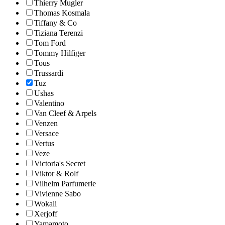
Thierry Mugler
Thomas Kosmala
Tiffany & Co
Tiziana Terenzi
Tom Ford
Tommy Hilfiger
Tous
Trussardi
Tuz
Ushas
Valentino
Van Cleef & Arpels
Venzen
Versace
Vertus
Veze
Victoria's Secret
Viktor & Rolf
Vilhelm Parfumerie
Vivienne Sabo
Wokali
Xerjoff
Yamamoto