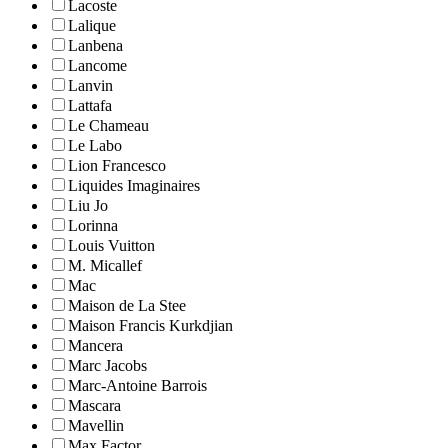
Lacoste
Lalique
Lanbena
Lancome
Lanvin
Lattafa
Le Chameau
Le Labo
Lion Francesco
Liquides Imaginaires
Liu Jo
Lorinna
Louis Vuitton
M. Micallef
Mac
Maison de La Stee
Maison Francis Kurkdjian
Mancera
Marc Jacobs
Marc-Antoine Barrois
Mascara
Mavellin
Max Factor