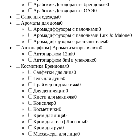
Арабские Дезодоранты брендовые
0
Арабские Дезодоранты ОАЭ
0
Саше для одежды
0
Ароматы для дома
0
Аромадиффузоры с палочками
0
Аромадиффузоры с палочками Lux Jo Malone
0
Аромадиффузоры с распылителем
0
Автопарфюм | Ароматизаторы в авто
0
Автопарфюм 12ml
0
Автопарфюм 8ml в упаковке
0
Косметика Брендовая
0
Салфетки для лица
0
Гель для душа
0
Праймер под макияж
0
Для депиляции
0
Кисти для макияжа
0
Консилер
0
Косметички
0
Крем для лица
0
Крем для тела | Лосьоны
0
Крем для рук
0
Массажеры для лица
0