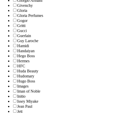
Giorgio Armani
Givenchy
Gloria
Gloria Perfumes
Gogor
Gritti
Gucci
Guerlain
Guy Laroche
Hamidi
Handaiyan
Hego Boss
Hermes
HFC
Huda Beauty
Hudomary
Hugo Boss
Images
Iman of Noble
Initio
Issey Miyake
Jean Paul
Jett