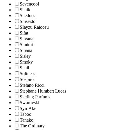
Sevencool
Shaik
Shedoes
Shiseido
SIayzu Raioceu
Sifat
Silvana
Simimi
Sinana
Sisley
Smoky
Snail
Softness
Sospiro
Stefano Ricci
Stephane Humbert Lucas
Sterling Parfums
Swarovski
Syn-Ake
Taboo
Tanako
The Ordinary