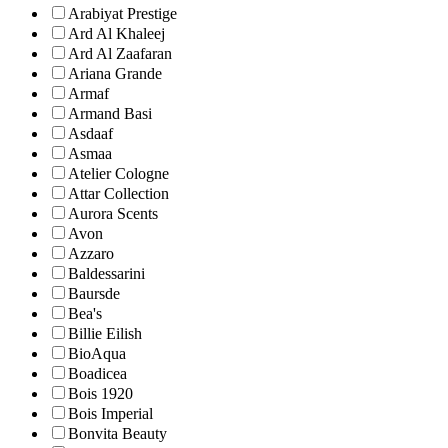
Arabiyat Prestige
Ard Al Khaleej
Ard Al Zaafaran
Ariana Grande
Armaf
Armand Basi
Asdaaf
Asmaa
Atelier Cologne
Attar Collection
Aurora Scents
Avon
Azzaro
Baldessarini
Baursde
Bea's
Billie Eilish
BioAqua
Boadicea
Bois 1920
Bois Imperial
Bonvita Beauty