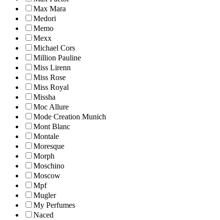
Max Mara
Medori
Memo
Mexx
Michael Cors
Million Pauline
Miss Lirenn
Miss Rose
Miss Royal
Missha
Moc Allure
Mode Creation Munich
Mont Blanc
Montale
Moresque
Morph
Moschino
Moscow
Mpf
Mugler
My Perfumes
Naced