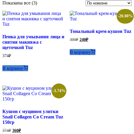
Сортировка:
Показаны все (3)
самые
недавние
-20.00%
Тональный крем-кушон Tuz
Пенка для умывания лица и
Первоначальная
Текущая
300
₽
240
₽
снятия макияжа с
цена
цена:
щеточкой Tuz
составляла
240₽.
В корзину
300₽.
374
₽
В корзину
-3.74%
Кушон с муцином улитки
Snail Collagen Co Cream Tuz
150гр
Первоначальная
Текущая
374
₽
360
₽