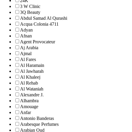
24K
3 W Clinic
3Q Beauty
Abdul Samad Al Qurashi
Acqua Colonia 4711
Adyan
Afnan
Agent Provocateur
Aj Arabia
Ajmal
Al Fares
Al Haramain
Al Jawharah
Al Khaleej
Al Rehab
Al Wataniah
Alexandre J.
Alhambra
Amouage
Anfar
Antonio Banderas
Arabesque Perfumes
Arabian Oud