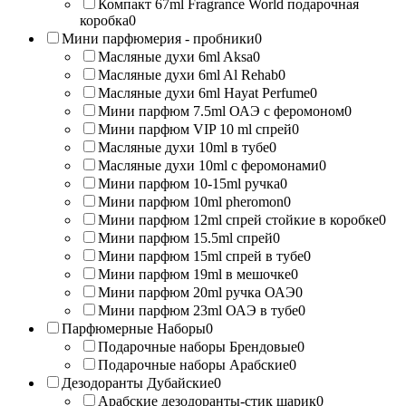
Компакт 67ml Fragrance World подарочная
коробка
0
Мини парфюмерия - пробники
0
Масляные духи 6ml Aksa
0
Масляные духи 6ml Al Rehab
0
Масляные духи 6ml Hayat Perfume
0
Мини парфюм 7.5ml ОАЭ с феромоном
0
Мини парфюм VIP 10 ml спрей
0
Масляные духи 10ml в тубе
0
Масляные духи 10ml с феромонами
0
Мини парфюм 10-15ml ручка
0
Мини парфюм 10ml pheromon
0
Мини парфюм 12ml спрей стойкие в коробке
0
Мини парфюм 15.5ml спрей
0
Мини парфюм 15ml спрей в тубе
0
Мини парфюм 19ml в мешочке
0
Мини парфюм 20ml ручка ОАЭ
0
Мини парфюм 23ml ОАЭ в тубе
0
Парфюмерные Наборы
0
Подарочные наборы Брендовые
0
Подарочные наборы Арабские
0
Дезодоранты Дубайские
0
Арабские дезодоранты-стик шарик
0