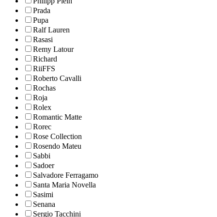
Philipp Plein
Prada
Pupa
Ralf Lauren
Rasasi
Remy Latour
Richard
RiiFFS
Roberto Cavalli
Rochas
Roja
Rolex
Romantic Matte
Rorec
Rose Collection
Rosendo Mateu
Sabbi
Sadoer
Salvadore Ferragamo
Santa Maria Novella
Sasimi
Senana
Sergio Tacchini