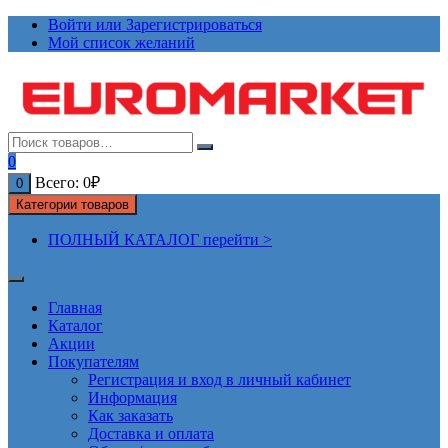
Перейти
Войти или Зарегистрироваться
к
Мой список желаний
содержимому
0
Всего:
0
₽
0
Категории товаров
ПОЛНЫЙ КАТАЛОГ перейти >
Главная
Каталог
Акции
Покупателям
Регистрация и вход в личный кабинет
Информация
Как заказать
Доставка и оплата