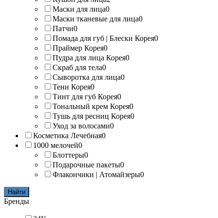
Маски для лица
0
Маски тканевые для лица
0
Патчи
0
Помада для губ | Блески Корея
0
Праймер Корея
0
Пудра для лица Корея
0
Скраб для тела
0
Сыворотка для лица
0
Тени Корея
0
Тинт для губ Корея
0
Тональный крем Корея
0
Тушь для ресниц Корея
0
Уход за волосами
0
Косметика Лечебная
0
1000 мелочей
0
Блоттеры
0
Подарочные пакеты
0
Флакончики | Атомайзеры
0
Найти
Бренды