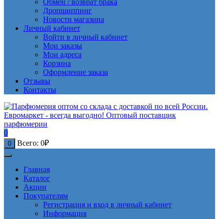
Обмен / возврат брака
Дропшиппинг
Новости магазина
Личный кабинет
Войти в личный кабинет
Мои заказы
Мои адреса
Корзина
Оформление заказа
Отзывы
Контакты
0
Всего:
0
₽
0
Главная
Каталог
Акции
Покупателям
Регистрация и вход в личный кабинет
Информация