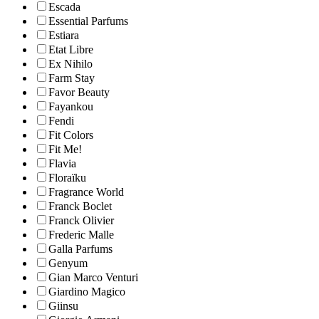
Escada
Essential Parfums
Estiara
Etat Libre
Ex Nihilo
Farm Stay
Favor Beauty
Fayankou
Fendi
Fit Colors
Fit Me!
Flavia
Floraïku
Fragrance World
Franck Boclet
Franck Olivier
Frederic Malle
Galla Parfums
Genyum
Gian Marco Venturi
Giardino Magico
Giinsu