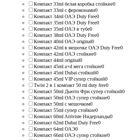
Компакт 33ml белая коробка стойкие
0
Компакт 33ml с феромонами
0
Компакт 34ml ОАЭ Duty Free
0
Компакт 35ml ОАЭ Duty Free
0
Компакт 35ml ОАЭ в тубе
0
Компакт 38ml ОАЭ Duty Free
0
Компакт 40ml ОАЭ original
0
Компакт 42ml в мешочке ОАЭ Duty Free
0
Компакт 42ml ОАЭ стойкие
0
Компакт 44ml original
0
Компакт 45ml a+d мега стойкие
0
Компакт 45ml Dubai стойкий
0
Компакт 45ml VIP супер стойкий
0
Twist 2 в 1 компакт 50 ml duty free
0
Компакт 50ml Дьюти Фри супер стойкий
0
Компакт 50ml ОАЭ супер стойкие
0
Компакт 50ml с мешочком
0
Компакт 55ml супер стойкие
0
Компакт 60ml Arriviste Нидерланды
0
Компакт 62ml Dubai Duty Free
0
Компакт 64ml ОАЭ
0
Компакт 66ml ОАЭ супер стойкие
0