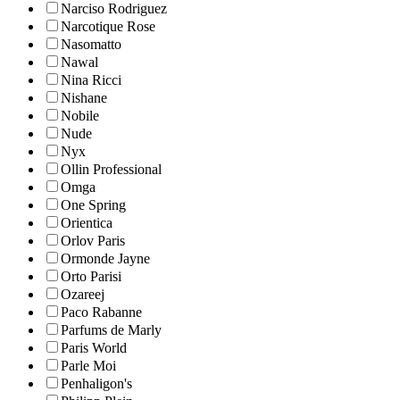
Narciso Rodriguez
Narcotique Rose
Nasomatto
Nawal
Nina Ricci
Nishane
Nobile
Nude
Nyx
Ollin Professional
Omga
One Spring
Orientica
Orlov Paris
Ormonde Jayne
Orto Parisi
Ozareej
Paco Rabanne
Parfums de Marly
Paris World
Parle Moi
Penhaligon's