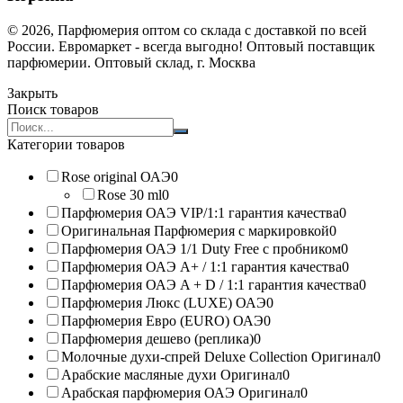
© 2026, Парфюмерия оптом со склада с доставкой по всей
России. Евромаркет - всегда выгодно! Оптовый поставщик
парфюмерии. Оптовый склад, г. Москва
Закрыть
Поиск товаров
Search
products:
Категории товаров
Rose original ОАЭ
0
Rose 30 ml
0
Парфюмерия ОАЭ VIP/1:1 гарантия качества
0
Оригинальная Парфюмерия с маркировкой
0
Парфюмерия ОАЭ 1/1 Duty Free с пробником
0
Парфюмерия ОАЭ A+ / 1:1 гарантия качества
0
Парфюмерия ОАЭ A + D / 1:1 гарантия качества
0
Парфюмерия Люкс (LUXE) ОАЭ
0
Парфюмерия Евро (EURO) ОАЭ
0
Парфюмерия дешево (реплика)
0
Молочные духи-спрей Deluxe Collection Оригинал
0
Арабские масляные духи Оригинал
0
Арабская парфюмерия ОАЭ Оригинал
0