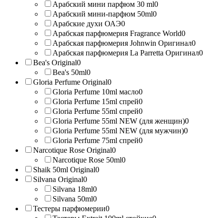
Арабский мини парфюм 30 ml
0
Арабский мини-парфюм 50ml
0
Арабские духи ОАЭ
0
Арабская парфюмерия Fragrance World
0
Арабская парфюмерия Johnwin Оригинал
0
Арабская парфюмерия La Parretta Оригинал
0
Bea's Original
0
Bea's 50ml
0
Gloria Perfume Original
0
Gloria Perfume 10ml масло
0
Gloria Perfume 15ml спрей
0
Gloria Perfume 55ml спрей
0
Gloria Perfume 55ml NEW (для женщин)
0
Gloria Perfume 55ml NEW (для мужчин)
0
Gloria Perfume 75ml спрей
0
Narcotique Rose Original
0
Narcotique Rose 50ml
0
Shaik 50ml Original
0
Silvana Original
0
Silvana 18ml
0
Silvana 50ml
0
Тестеры парфюмерии
0