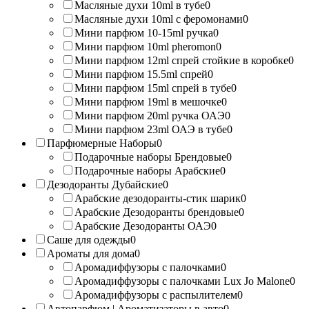
Масляные духи 10ml в тубе
0
Масляные духи 10ml с феромонами
0
Мини парфюм 10-15ml ручка
0
Мини парфюм 10ml pheromon
0
Мини парфюм 12ml спрей стойкие в коробке
0
Мини парфюм 15.5ml спрей
0
Мини парфюм 15ml спрей в тубе
0
Мини парфюм 19ml в мешочке
0
Мини парфюм 20ml ручка ОАЭ
0
Мини парфюм 23ml ОАЭ в тубе
0
Парфюмерные Наборы
0
Подарочные наборы Брендовые
0
Подарочные наборы Арабские
0
Дезодоранты Дубайские
0
Арабские дезодоранты-стик шарик
0
Арабские Дезодоранты брендовые
0
Арабские Дезодоранты ОАЭ
0
Саше для одежды
0
Ароматы для дома
0
Аромадиффузоры с палочками
0
Аромадиффузоры с палочками Lux Jo Malone
0
Аромадиффузоры с распылителем
0
Автопарфюм | Ароматизаторы в авто
0