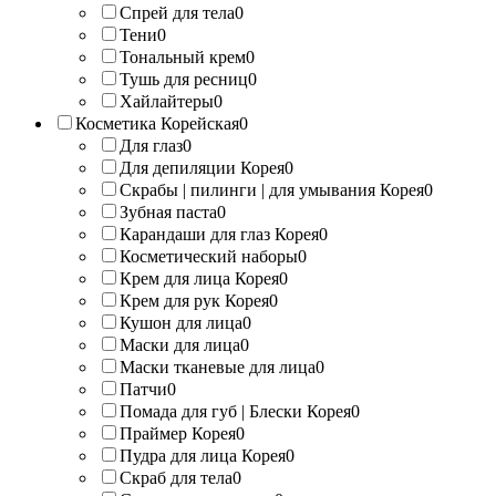
Спрей для тела
0
Тени
0
Тональный крем
0
Тушь для ресниц
0
Хайлайтеры
0
Косметика Корейская
0
Для глаз
0
Для депиляции Корея
0
Скрабы | пилинги | для умывания Корея
0
Зубная паста
0
Карандаши для глаз Корея
0
Косметический наборы
0
Крем для лица Корея
0
Крем для рук Корея
0
Кушон для лица
0
Маски для лица
0
Маски тканевые для лица
0
Патчи
0
Помада для губ | Блески Корея
0
Праймер Корея
0
Пудра для лица Корея
0
Скраб для тела
0