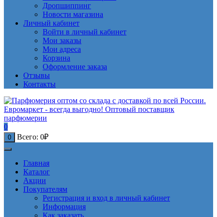
Дропшиппинг
Новости магазина
Личный кабинет
Войти в личный кабинет
Мои заказы
Мои адреса
Корзина
Оформление заказа
Отзывы
Контакты
0
Всего:
0
₽
0
Главная
Каталог
Акции
Покупателям
Регистрация и вход в личный кабинет
Информация
Как заказать