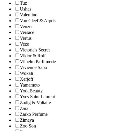
Tuz
Ushas
Valentino
Van Cleef & Arpels
Venzen
Versace
Vertus
Veze
Victoria's Secret
Viktor & Rolf
Vilhelm Parfumerie
Vivienne Sabo
Wokali
Xerjoff
Yamamoto
YodaBeauty
Yves Saint Laurent
Zadig & Voltaire
Zara
Zarko Perfume
Zimaya
Zoo Son