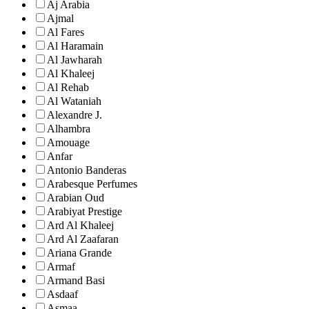
Aj Arabia
Ajmal
Al Fares
Al Haramain
Al Jawharah
Al Khaleej
Al Rehab
Al Wataniah
Alexandre J.
Alhambra
Amouage
Anfar
Antonio Banderas
Arabesque Perfumes
Arabian Oud
Arabiyat Prestige
Ard Al Khaleej
Ard Al Zaafaran
Ariana Grande
Armaf
Armand Basi
Asdaaf
Asmaa