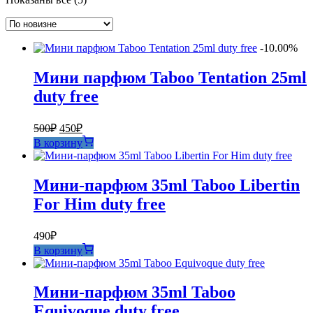
самые
недавние
-10.00%
Мини парфюм Taboo Tentation 25ml
duty free
Первоначальная
Текущая
500
₽
450
₽
цена
цена:
В корзину
составляла
450₽.
500₽.
Мини-парфюм 35ml Taboo Libertin
For Him duty free
490
₽
В корзину
Мини-парфюм 35ml Taboo
Equivoque duty free