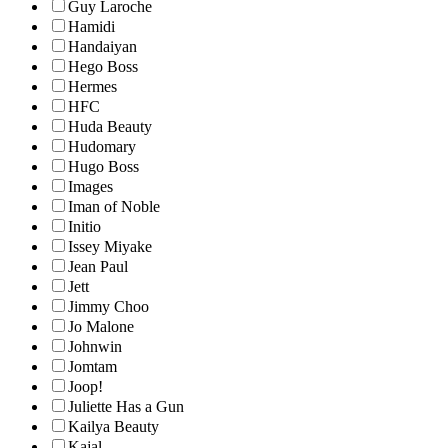
Guy Laroche
Hamidi
Handaiyan
Hego Boss
Hermes
HFC
Huda Beauty
Hudomary
Hugo Boss
Images
Iman of Noble
Initio
Issey Miyake
Jean Paul
Jett
Jimmy Choo
Jo Malone
Johnwin
Jomtam
Joop!
Juliette Has a Gun
Kailya Beauty
Kajal