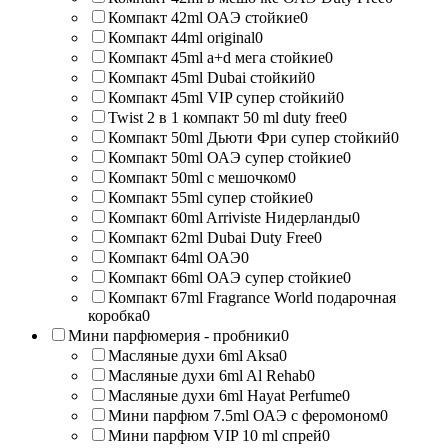
Компакт 42ml ОАЭ стойкие
0
Компакт 44ml original
0
Компакт 45ml a+d мега стойкие
0
Компакт 45ml Dubai стойкий
0
Компакт 45ml VIP супер стойкий
0
Twist 2 в 1 компакт 50 ml duty free
0
Компакт 50ml Дьюти Фри супер стойкий
0
Компакт 50ml ОАЭ супер стойкие
0
Компакт 50ml с мешочком
0
Компакт 55ml супер стойкие
0
Компакт 60ml Arriviste Нидерланды
0
Компакт 62ml Dubai Duty Free
0
Компакт 64ml ОАЭ
0
Компакт 66ml ОАЭ супер стойкие
0
Компакт 67ml Fragrance World подарочная
коробка
0
Мини парфюмерия - пробники
0
Масляные духи 6ml Aksa
0
Масляные духи 6ml Al Rehab
0
Масляные духи 6ml Hayat Perfume
0
Мини парфюм 7.5ml ОАЭ с феромоном
0
Мини парфюм VIP 10 ml спрей
0