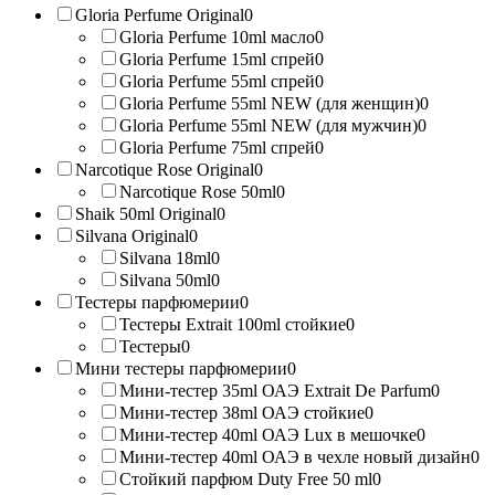
Gloria Perfume Original
0
Gloria Perfume 10ml масло
0
Gloria Perfume 15ml спрей
0
Gloria Perfume 55ml спрей
0
Gloria Perfume 55ml NEW (для женщин)
0
Gloria Perfume 55ml NEW (для мужчин)
0
Gloria Perfume 75ml спрей
0
Narcotique Rose Original
0
Narcotique Rose 50ml
0
Shaik 50ml Original
0
Silvana Original
0
Silvana 18ml
0
Silvana 50ml
0
Тестеры парфюмерии
0
Тестеры Extrait 100ml стойкие
0
Тестеры
0
Мини тестеры парфюмерии
0
Мини-тестер 35ml ОАЭ Extrait De Parfum
0
Мини-тестер 38ml ОАЭ стойкие
0
Мини-тестер 40ml ОАЭ Lux в мешочке
0
Мини-тестер 40ml ОАЭ в чехле новый дизайн
0
Стойкий парфюм Duty Free 50 ml
0