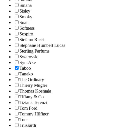
Sinana
Sisley
Smoky
Snail
Softness
Sospiro
Stefano Ricci
Stephane Humbert Lucas
Sterling Parfums
Swarovski
Syn-Ake
Taboo
Tanako
The Ordinary
Thierry Mugler
Thomas Kosmala
Tiffany & Co
Tiziana Terenzi
Tom Ford
Tommy Hilfiger
Tous
Trussardi