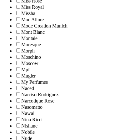
Miss Rose
Miss Royal
Missha
Moc Allure
Mode Creation Munich
Mont Blanc
Montale
Moresque
Morph
Moschino
Moscow
Mpf
Mugler
My Perfumes
Naced
Narciso Rodriguez
Narcotique Rose
Nasomatto
Nawal
Nina Ricci
Nishane
Nobile
Nude