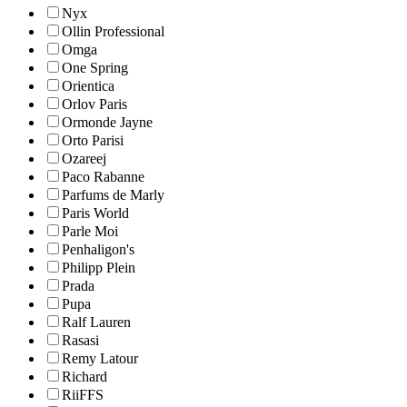
Nyx
Ollin Professional
Omga
One Spring
Orientica
Orlov Paris
Ormonde Jayne
Orto Parisi
Ozareej
Paco Rabanne
Parfums de Marly
Paris World
Parle Moi
Penhaligon's
Philipp Plein
Prada
Pupa
Ralf Lauren
Rasasi
Remy Latour
Richard
RiiFFS