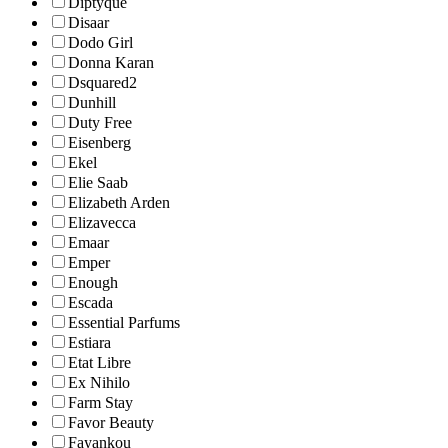
Diptyque
Disaar
Dodo Girl
Donna Karan
Dsquared2
Dunhill
Duty Free
Eisenberg
Ekel
Elie Saab
Elizabeth Arden
Elizavecca
Emaar
Emper
Enough
Escada
Essential Parfums
Estiara
Etat Libre
Ex Nihilo
Farm Stay
Favor Beauty
Fayankou