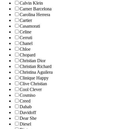
Calvin Klein
Carner Barcelona
Carolina Herrera
Cartier
Casamorati
Celine
Cerruti
Chanel
Chloe
Chopard
Christian Dior
Christian Richard
Christina Aguilera
Clinique Happy
Clive Christian
Cool Clever
Cosmiso
Creed
Dahab
Davidoff
Dear She
Diesel