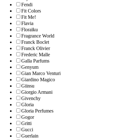
Fendi
Fit Colors
Fit Me!
Flavia
Floraïku
Fragrance World
Franck Boclet
Franck Olivier
Frederic Malle
Galla Parfums
Genyum
Gian Marco Venturi
Giardino Magico
Giinsu
Giorgio Armani
Givenchy
Gloria
Gloria Perfumes
Gogor
Gritti
Gucci
Guerlain