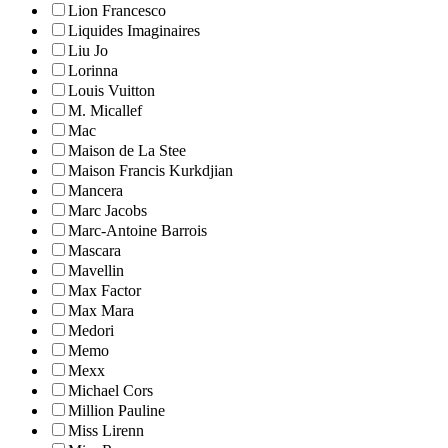
Lion Francesco
Liquides Imaginaires
Liu Jo
Lorinna
Louis Vuitton
M. Micallef
Mac
Maison de La Stee
Maison Francis Kurkdjian
Mancera
Marc Jacobs
Marc-Antoine Barrois
Mascara
Mavellin
Max Factor
Max Mara
Medori
Memo
Mexx
Michael Cors
Million Pauline
Miss Lirenn