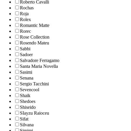
Roberto Cavalli
Rochas
Roja
Rolex
Romantic Matte
Rorec
Rose Collection
Rosendo Mateu
Sabbi
Sadoer
Salvadore Ferragamo
Santa Maria Novella
Sasimi
Senana
Sergio Tacchini
Sevencool
Shaik
Shedoes
Shiseido
SIayzu Raioceu
Sifat
Silvana
Simimi