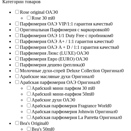
products:
Категории товаров
Rose original ОАЭ
0
Rose 30 ml
0
Парфюмерия ОАЭ VIP/1:1 гарантия качества
0
Оригинальная Парфюмерия с маркировкой
0
Парфюмерия ОАЭ 1/1 Duty Free с пробником
0
Парфюмерия ОАЭ A+ / 1:1 гарантия качества
0
Парфюмерия ОАЭ A + D / 1:1 гарантия качества
0
Парфюмерия Люкс (LUXE) ОАЭ
0
Парфюмерия Евро (EURO) ОАЭ
0
Парфюмерия дешево (реплика)
0
Молочные духи-спрей Deluxe Collection Оригинал
0
Арабские масляные духи Оригинал
0
Арабская парфюмерия ОАЭ Оригинал
0
Арабский мини парфюм 30 ml
0
Арабский мини-парфюм 50ml
0
Арабские духи ОАЭ
0
Арабская парфюмерия Fragrance World
0
Арабская парфюмерия Johnwin Оригинал
0
Арабская парфюмерия La Parretta Оригинал
0
Bea's Original
0
Bea's 50ml
0