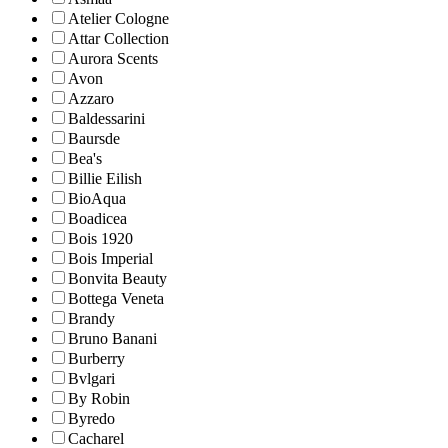
Atelier Cologne
Attar Collection
Aurora Scents
Avon
Azzaro
Baldessarini
Baursde
Bea's
Billie Eilish
BioAqua
Boadicea
Bois 1920
Bois Imperial
Bonvita Beauty
Bottega Veneta
Brandy
Bruno Banani
Burberry
Bvlgari
By Robin
Byredo
Cacharel