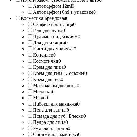
Автопарфюм 12ml
0
Автопарфюм 8ml в упаковке
0
Косметика Брендовая
0
Салфетки для лица
0
Гель для душа
0
Праймер под макияж
0
Для депиляции
0
Кисти для макияжа
0
Консилер
0
Косметички
0
Крем для лица
0
Крем для тела | Лосьоны
0
Крем для рук
0
Массажеры для лица
0
Мочалки
0
Мыло
0
Наборы для макияжа
0
Пена для ванны
0
Помада для губ | Блески
0
Пудра для лица
0
Румяна для лица
0
Спонжи для макияжа
0