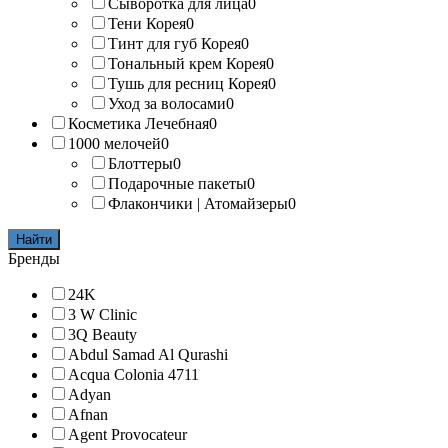
Сыворотка для лица
0
Тени Корея
0
Тинт для губ Корея
0
Тональный крем Корея
0
Тушь для ресниц Корея
0
Уход за волосами
0
Косметика Лечебная
0
1000 мелочей
0
Блоттеры
0
Подарочные пакеты
0
Флакончики | Атомайзеры
0
Найти
Бренды
24K
3 W Clinic
3Q Beauty
Abdul Samad Al Qurashi
Acqua Colonia 4711
Adyan
Afnan
Agent Provocateur