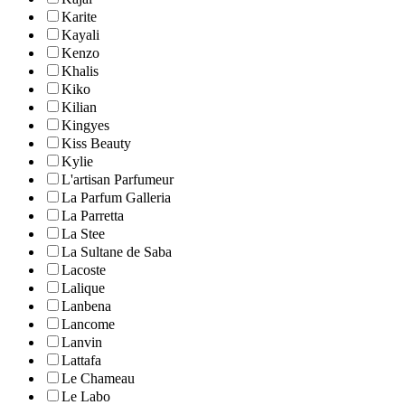
Karite
Kayali
Kenzo
Khalis
Kiko
Kilian
Kingyes
Kiss Beauty
Kylie
L'artisan Parfumeur
La Parfum Galleria
La Parretta
La Stee
La Sultane de Saba
Lacoste
Lalique
Lanbena
Lancome
Lanvin
Lattafa
Le Chameau
Le Labo