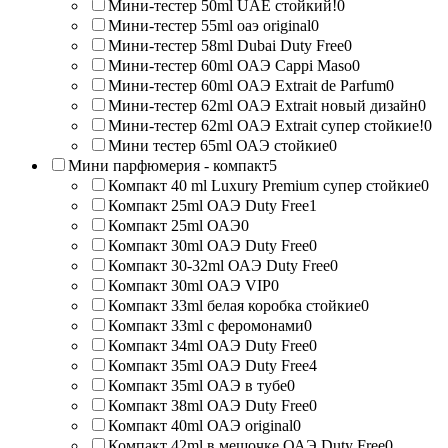
Мини-тестер 50ml UAE стойкий!
0
Мини-тестер 55ml оаэ original
0
Мини-тестер 58ml Dubai Duty Free
0
Мини-тестер 60ml ОАЭ Cappi Maso
0
Мини-тестер 60ml ОАЭ Extrait de Parfum
0
Мини-тестер 62ml ОАЭ Extrait новый дизайн
0
Мини-тестер 62ml ОАЭ Extrait супер стойкие!
0
Мини тестер 65ml ОАЭ стойкие
0
Мини парфюмерия - компакт
5
Компакт 40 ml Luxury Premium супер стойкие
0
Компакт 25ml ОАЭ Duty Free
1
Компакт 25ml ОАЭ
0
Компакт 30ml ОАЭ Duty Free
0
Компакт 30-32ml ОАЭ Duty Free
0
Компакт 30ml ОАЭ VIP
0
Компакт 33ml белая коробка стойкие
0
Компакт 33ml с феромонами
0
Компакт 34ml ОАЭ Duty Free
0
Компакт 35ml ОАЭ Duty Free
4
Компакт 35ml ОАЭ в тубе
0
Компакт 38ml ОАЭ Duty Free
0
Компакт 40ml ОАЭ original
0
Компакт 42ml в мешочке ОАЭ Duty Free
0