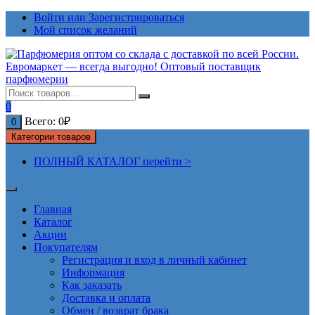
Перейти
Войти или Зарегистрироваться
к
Мой список желаний
содержимому
0
Всего:
0
₽
0
Категории товаров
ПОЛНЫЙ КАТАЛОГ перейти >
Главная
Каталог
Акции
Покупателям
Регистрация и вход в личный кабинет
Информация
Как заказать
Доставка и оплата
Обмен / возврат брака