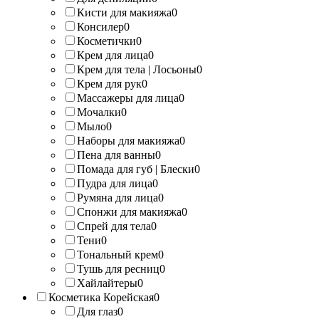
Кисти для макияжа
0
Консилер
0
Косметички
0
Крем для лица
0
Крем для тела | Лосьоны
0
Крем для рук
0
Массажеры для лица
0
Мочалки
0
Мыло
0
Наборы для макияжа
0
Пена для ванны
0
Помада для губ | Блески
0
Пудра для лица
0
Румяна для лица
0
Спонжи для макияжа
0
Спрей для тела
0
Тени
0
Тональный крем
0
Тушь для ресниц
0
Хайлайтеры
0
Косметика Корейская
0
Для глаз
0