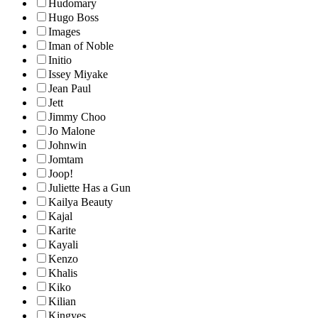
Hudomary
Hugo Boss
Images
Iman of Noble
Initio
Issey Miyake
Jean Paul
Jett
Jimmy Choo
Jo Malone
Johnwin
Jomtam
Joop!
Juliette Has a Gun
Kailya Beauty
Kajal
Karite
Kayali
Kenzo
Khalis
Kiko
Kilian
Kingyes