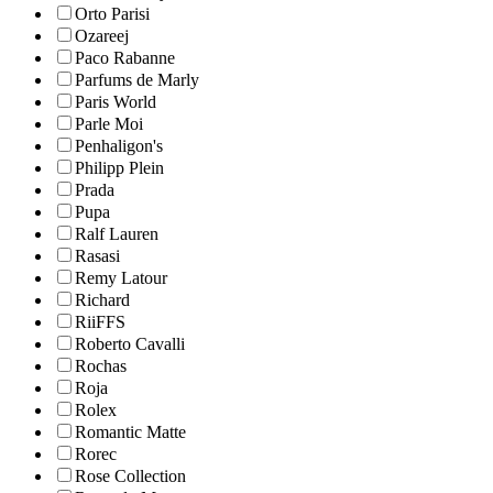
Orto Parisi
Ozareej
Paco Rabanne
Parfums de Marly
Paris World
Parle Moi
Penhaligon's
Philipp Plein
Prada
Pupa
Ralf Lauren
Rasasi
Remy Latour
Richard
RiiFFS
Roberto Cavalli
Rochas
Roja
Rolex
Romantic Matte
Rorec
Rose Collection