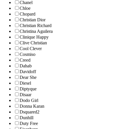
Chanel
Chloe
Chopard
Christian Dior
Christian Richard
Christina Aguilera
Clinique Happy
Clive Christian
Cool Clever
Cosmiso
Creed
Dahab
Davidoff
Dear She
Diesel
Diptyque
Disaar
Dodo Girl
Donna Karan
Dsquared2
Dunhill
Duty Free