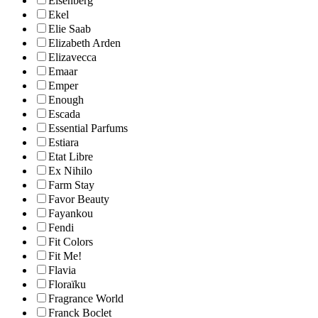
Eisenberg
Ekel
Elie Saab
Elizabeth Arden
Elizavecca
Emaar
Emper
Enough
Escada
Essential Parfums
Estiara
Etat Libre
Ex Nihilo
Farm Stay
Favor Beauty
Fayankou
Fendi
Fit Colors
Fit Me!
Flavia
Floraïku
Fragrance World
Franck Boclet