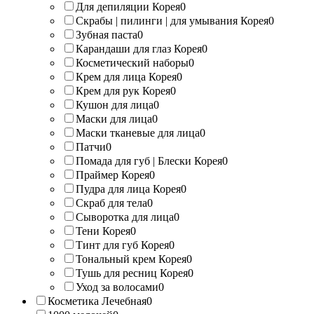
Для депиляции Корея
0
Скрабы | пилинги | для умывания Корея
0
Зубная паста
0
Карандаши для глаз Корея
0
Косметический наборы
0
Крем для лица Корея
0
Крем для рук Корея
0
Кушон для лица
0
Маски для лица
0
Маски тканевые для лица
0
Патчи
0
Помада для губ | Блески Корея
0
Праймер Корея
0
Пудра для лица Корея
0
Скраб для тела
0
Сыворотка для лица
0
Тени Корея
0
Тинт для губ Корея
0
Тональный крем Корея
0
Тушь для ресниц Корея
0
Уход за волосами
0
Косметика Лечебная
0