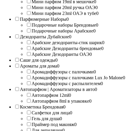
Мини парфюм 19ml в мешочке
0
Мини парфюм 20ml ручка ОАЭ
0
Мини парфюм 23ml ОАЭ в тубе
0
Парфюмерные Наборы
0
Подарочные наборы Брендовые
0
Подарочные наборы Арабские
0
Дезодоранты Дубайские
0
Арабские дезодоранты-стик шарик
0
Арабские Дезодоранты брендовые
0
Арабские Дезодоранты ОАЭ
0
Саше для одежды
0
Ароматы для дома
0
Аромадиффузоры с палочками
0
Аромадиффузоры с палочками Lux Jo Malone
0
Аромадиффузоры с распылителем
0
Автопарфюм | Ароматизаторы в авто
0
Автопарфюм 12ml
0
Автопарфюм 8ml в упаковке
0
Косметика Брендовая
0
Салфетки для лица
0
Гель для душа
0
Праймер под макияж
0
Для депиляции
0