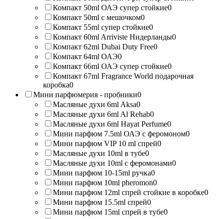
Компакт 50ml ОАЭ супер стойкие
0
Компакт 50ml с мешочком
0
Компакт 55ml супер стойкие
0
Компакт 60ml Arriviste Нидерланды
0
Компакт 62ml Dubai Duty Free
0
Компакт 64ml ОАЭ
0
Компакт 66ml ОАЭ супер стойкие
0
Компакт 67ml Fragrance World подарочная
коробка
0
Мини парфюмерия - пробники
0
Масляные духи 6ml Aksa
0
Масляные духи 6ml Al Rehab
0
Масляные духи 6ml Hayat Perfume
0
Мини парфюм 7.5ml ОАЭ с феромоном
0
Мини парфюм VIP 10 ml спрей
0
Масляные духи 10ml в тубе
0
Масляные духи 10ml с феромонами
0
Мини парфюм 10-15ml ручка
0
Мини парфюм 10ml pheromon
0
Мини парфюм 12ml спрей стойкие в коробке
0
Мини парфюм 15.5ml спрей
0
Мини парфюм 15ml спрей в тубе
0