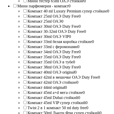
Мини тестер 65ml ОАЭ стойкие
0
Мини парфюмерия - компакт
0
Компакт 40 ml Luxury Premium супер стойкие
0
Компакт 25ml ОАЭ Duty Free
0
Компакт 25ml ОАЭ
0
Компакт 30ml ОАЭ Duty Free
0
Компакт 30-32ml ОАЭ Duty Free
0
Компакт 30ml ОАЭ VIP
0
Компакт 33ml белая коробка стойкие
0
Компакт 33ml с феромонами
0
Компакт 34ml ОАЭ Duty Free
0
Компакт 35ml ОАЭ Duty Free
0
Компакт 35ml ОАЭ в тубе
0
Компакт 38ml ОАЭ Duty Free
0
Компакт 40ml ОАЭ original
0
Компакт 42ml в мешочке ОАЭ Duty Free
0
Компакт 42ml ОАЭ стойкие
0
Компакт 44ml original
0
Компакт 45ml a+d мега стойкие
0
Компакт 45ml Dubai стойкий
0
Компакт 45ml VIP супер стойкий
0
Twist 2 в 1 компакт 50 ml duty free
0
Компакт 50ml Дьюти Фри супер стойкий
0