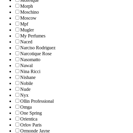
Moresque
Morph
Moschino
Moscow
Mpf
Mugler
My Perfumes
Naced
Narciso Rodriguez
Narcotique Rose
Nasomatto
Nawal
Nina Ricci
Nishane
Nobile
Nude
Nyx
Ollin Professional
Omga
One Spring
Orientica
Orlov Paris
Ormonde Jayne