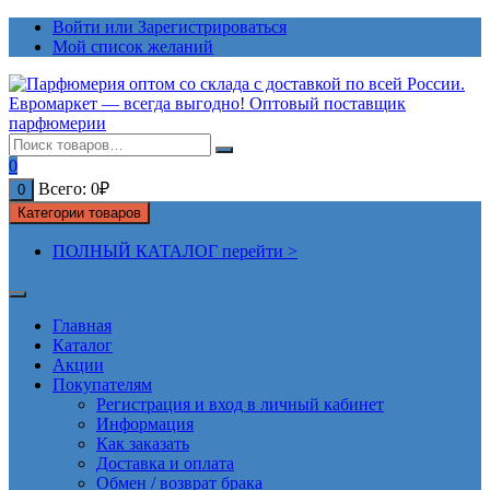
Перейти
Войти или Зарегистрироваться
к
Мой список желаний
содержимому
0
Всего:
0
₽
0
Категории товаров
ПОЛНЫЙ КАТАЛОГ перейти >
Главная
Каталог
Акции
Покупателям
Регистрация и вход в личный кабинет
Информация
Как заказать
Доставка и оплата
Обмен / возврат брака