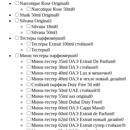
Narcotique Rose Original
0
Narcotique Rose 50ml
0
Shaik 50ml Original
0
Silvana Original
1
Silvana 18ml
0
Silvana 50ml
1
Тестеры парфюмерии
0
Тестеры Extrait 100ml стойкие
0
Тестеры
0
Мини тестеры парфюмерии
0
Мини-тестер 35ml ОАЭ Extrait De Parfum
0
Мини-тестер 38ml ОАЭ стойкие
0
Мини-тестер 40ml ОАЭ Lux в мешочке
0
Мини-тестер 40ml ОАЭ в чехле новый дизайн
0
Стойкий парфюм Duty Free 50 ml
0
Мини-тестер 50ml UAE стойкий!
0
Мини-тестер 55ml оаэ original
0
Мини-тестер 58ml Dubai Duty Free
0
Мини-тестер 60ml ОАЭ Cappi Maso
0
Мини-тестер 60ml ОАЭ Extrait de Parfum
0
Мини-тестер 62ml ОАЭ Extrait новый дизайн
0
Мини-тестер 62ml ОАЭ Extrait супер стойкие!
0