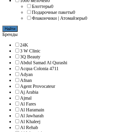
1000 мелочей
0
Блоттеры
0
Подарочные пакеты
0
Флакончики | Атомайзеры
0
Найти
Бренды
24K
3 W Clinic
3Q Beauty
Abdul Samad Al Qurashi
Acqua Colonia 4711
Adyan
Afnan
Agent Provocateur
Aj Arabia
Ajmal
Al Fares
Al Haramain
Al Jawharah
Al Khaleej
Al Rehab