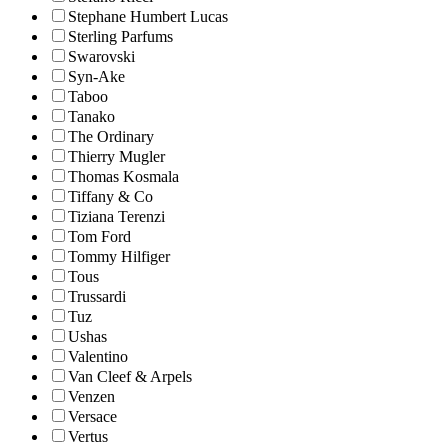
Stephane Humbert Lucas
Sterling Parfums
Swarovski
Syn-Ake
Taboo
Tanako
The Ordinary
Thierry Mugler
Thomas Kosmala
Tiffany & Co
Tiziana Terenzi
Tom Ford
Tommy Hilfiger
Tous
Trussardi
Tuz
Ushas
Valentino
Van Cleef & Arpels
Venzen
Versace
Vertus