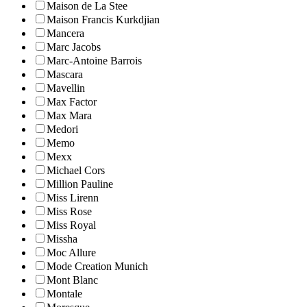
Maison de La Stee
Maison Francis Kurkdjian
Mancera
Marc Jacobs
Marc-Antoine Barrois
Mascara
Mavellin
Max Factor
Max Mara
Medori
Memo
Mexx
Michael Cors
Million Pauline
Miss Lirenn
Miss Rose
Miss Royal
Missha
Moc Allure
Mode Creation Munich
Mont Blanc
Montale