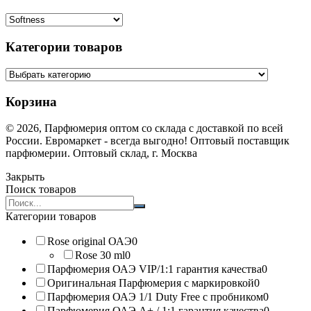
Категории товаров
Корзина
© 2026, Парфюмерия оптом со склада с доставкой по всей
России. Евромаркет - всегда выгодно! Оптовый поставщик
парфюмерии. Оптовый склад, г. Москва
Закрыть
Поиск товаров
Search
products:
Категории товаров
Rose original ОАЭ
0
Rose 30 ml
0
Парфюмерия ОАЭ VIP/1:1 гарантия качества
0
Оригинальная Парфюмерия с маркировкой
0
Парфюмерия ОАЭ 1/1 Duty Free с пробником
0
Парфюмерия ОАЭ A+ / 1:1 гарантия качества
0