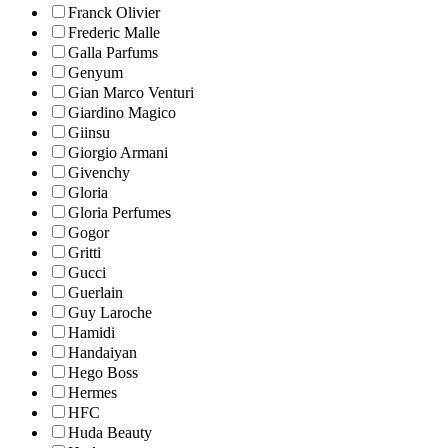
Franck Olivier
Frederic Malle
Galla Parfums
Genyum
Gian Marco Venturi
Giardino Magico
Giinsu
Giorgio Armani
Givenchy
Gloria
Gloria Perfumes
Gogor
Gritti
Gucci
Guerlain
Guy Laroche
Hamidi
Handaiyan
Hego Boss
Hermes
HFC
Huda Beauty