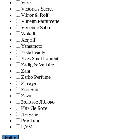
Veze
Victoria's Secret
Viktor & Rolf
Vilhelm Parfumerie
Vivienne Sabo
Wokali
Xerjoff
Yamamoto
YodaBeauty
Yves Saint Laurent
Zadig & Voltaire
Zara
Zarko Perfume
Zimaya
Zoo Son
Zozu
Золотое Яблоко
Иль Де Боте
Летуаль
Рив Гош
ЦУМ
Найти