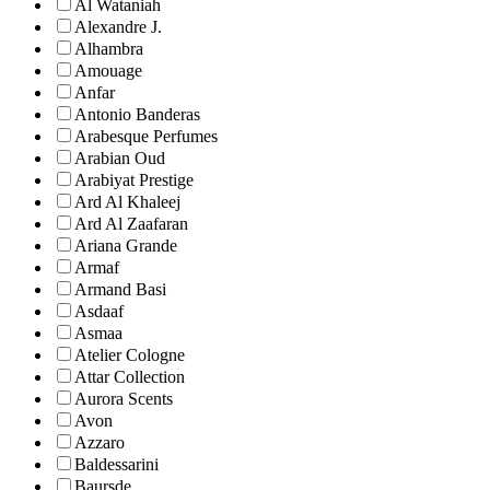
Al Wataniah
Alexandre J.
Alhambra
Amouage
Anfar
Antonio Banderas
Arabesque Perfumes
Arabian Oud
Arabiyat Prestige
Ard Al Khaleej
Ard Al Zaafaran
Ariana Grande
Armaf
Armand Basi
Asdaaf
Asmaa
Atelier Cologne
Attar Collection
Aurora Scents
Avon
Azzaro
Baldessarini
Baursde