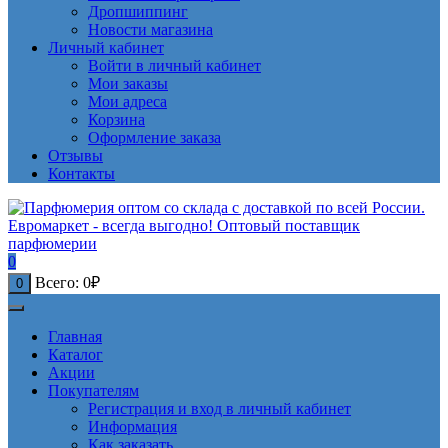
Дропшиппинг
Новости магазина
Личный кабинет
Войти в личный кабинет
Мои заказы
Мои адреса
Корзина
Оформление заказа
Отзывы
Контакты
0
Всего:
0
₽
0
Главная
Каталог
Акции
Покупателям
Регистрация и вход в личный кабинет
Информация
Как заказать