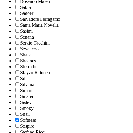
Rosendo Mateu
Sabbi
Sadoer
Salvadore Ferragamo
Santa Maria Novella
Sasimi
Senana
Sergio Tacchini
Sevencool
Shaik
Shedoes
Shiseido
SIayzu Raioceu
Sifat
Silvana
Simimi
Sinana
Sisley
Smoky
Snail
Softness
Sospiro
Stefano Ricci