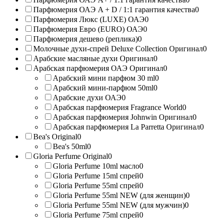
Парфюмерия ОАЭ A + D / 1:1 гарантия качества
0
Парфюмерия Люкс (LUXE) ОАЭ
0
Парфюмерия Евро (EURO) ОАЭ
0
Парфюмерия дешево (реплика)
0
Молочные духи-спрей Deluxe Collection Оригинал
0
Арабские масляные духи Оригинал
0
Арабская парфюмерия ОАЭ Оригинал
0
Арабский мини парфюм 30 ml
0
Арабский мини-парфюм 50ml
0
Арабские духи ОАЭ
0
Арабская парфюмерия Fragrance World
0
Арабская парфюмерия Johnwin Оригинал
0
Арабская парфюмерия La Parretta Оригинал
0
Bea's Original
0
Bea's 50ml
0
Gloria Perfume Original
0
Gloria Perfume 10ml масло
0
Gloria Perfume 15ml спрей
0
Gloria Perfume 55ml спрей
0
Gloria Perfume 55ml NEW (для женщин)
0
Gloria Perfume 55ml NEW (для мужчин)
0
Gloria Perfume 75ml спрей
0