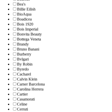
Bea's
Billie Eilish
BioAqua
Boadicea
Bois 1920
Bois Imperial
Bonvita Beauty
Bottega Veneta
Brandy
Bruno Banani
Burberry
Bvlgari
By Robin
Byredo
Cacharel
Calvin Klein
Carner Barcelona
Carolina Herrera
Cartier
Casamorati
Celine
Cerruti