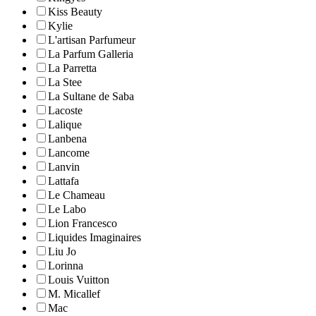
Kiss Beauty
Kylie
L'artisan Parfumeur
La Parfum Galleria
La Parretta
La Stee
La Sultane de Saba
Lacoste
Lalique
Lanbena
Lancome
Lanvin
Lattafa
Le Chameau
Le Labo
Lion Francesco
Liquides Imaginaires
Liu Jo
Lorinna
Louis Vuitton
M. Micallef
Mac