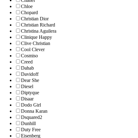
Chanel
Chloe
Chopard
Christian Dior
Christian Richard
Christina Aguilera
Clinique Happy
Clive Christian
Cool Clever
Cosmiso
Creed
Dahab
Davidoff
Dear She
Diesel
Diptyque
Disaar
Dodo Girl
Donna Karan
Dsquared2
Dunhill
Duty Free
Eisenberg