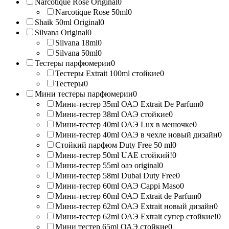
Narcotique Rose Original
0
Narcotique Rose 50ml
0
Shaik 50ml Original
0
Silvana Original
0
Silvana 18ml
0
Silvana 50ml
0
Тестеры парфюмерии
0
Тестеры Extrait 100ml стойкие
0
Тестеры
0
Мини тестеры парфюмерии
0
Мини-тестер 35ml ОАЭ Extrait De Parfum
0
Мини-тестер 38ml ОАЭ стойкие
0
Мини-тестер 40ml ОАЭ Lux в мешочке
0
Мини-тестер 40ml ОАЭ в чехле новый дизайн
0
Стойкий парфюм Duty Free 50 ml
0
Мини-тестер 50ml UAE стойкий!
0
Мини-тестер 55ml оаэ original
0
Мини-тестер 58ml Dubai Duty Free
0
Мини-тестер 60ml ОАЭ Cappi Maso
0
Мини-тестер 60ml ОАЭ Extrait de Parfum
0
Мини-тестер 62ml ОАЭ Extrait новый дизайн
0
Мини-тестер 62ml ОАЭ Extrait супер стойкие!
0
Мини тестер 65ml ОАЭ стойкие
0