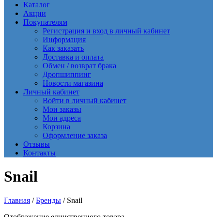
Каталог
Акции
Покупателям
Регистрация и вход в личный кабинет
Информация
Как заказать
Доставка и оплата
Обмен / возврат брака
Дропшиппинг
Новости магазина
Личный кабинет
Войти в личный кабинет
Мои заказы
Мои адреса
Корзина
Оформление заказа
Отзывы
Контакты
Snail
Главная
/
Бренды
/ Snail
Отображение единственного товара