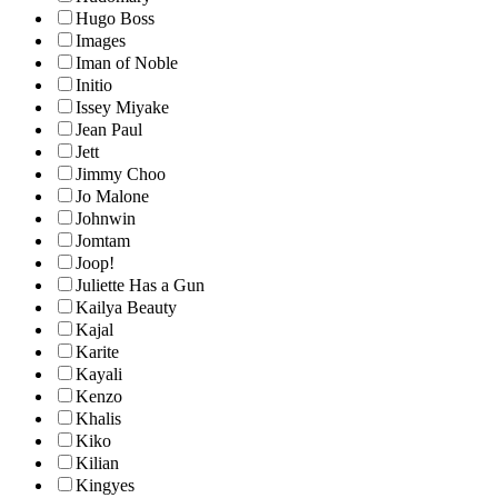
Hugo Boss
Images
Iman of Noble
Initio
Issey Miyake
Jean Paul
Jett
Jimmy Choo
Jo Malone
Johnwin
Jomtam
Joop!
Juliette Has a Gun
Kailya Beauty
Kajal
Karite
Kayali
Kenzo
Khalis
Kiko
Kilian
Kingyes