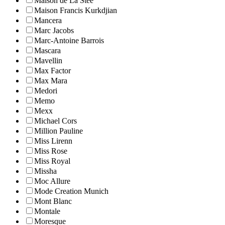
Maison de La Stee
Maison Francis Kurkdjian
Mancera
Marc Jacobs
Marc-Antoine Barrois
Mascara
Mavellin
Max Factor
Max Mara
Medori
Memo
Mexx
Michael Cors
Million Pauline
Miss Lirenn
Miss Rose
Miss Royal
Missha
Moc Allure
Mode Creation Munich
Mont Blanc
Montale
Moresque