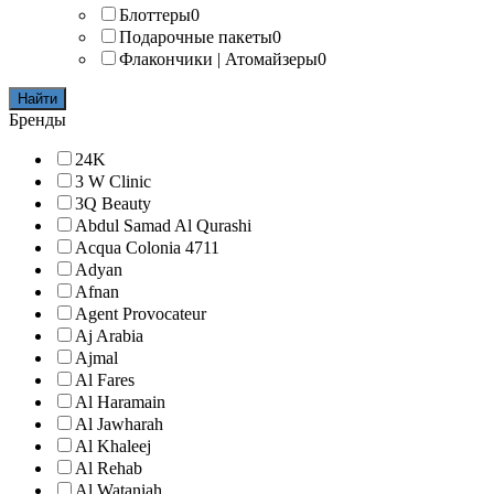
Блоттеры
0
Подарочные пакеты
0
Флакончики | Атомайзеры
0
Найти
Бренды
24K
3 W Clinic
3Q Beauty
Abdul Samad Al Qurashi
Acqua Colonia 4711
Adyan
Afnan
Agent Provocateur
Aj Arabia
Ajmal
Al Fares
Al Haramain
Al Jawharah
Al Khaleej
Al Rehab
Al Wataniah