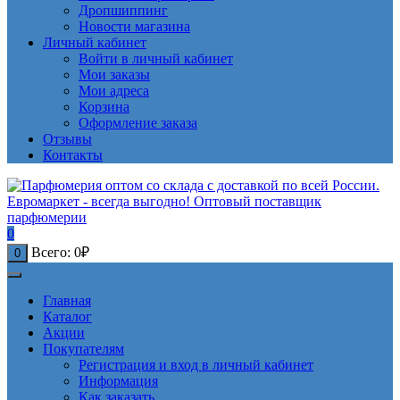
Дропшиппинг
Новости магазина
Личный кабинет
Войти в личный кабинет
Мои заказы
Мои адреса
Корзина
Оформление заказа
Отзывы
Контакты
0
Всего:
0
₽
0
Главная
Каталог
Акции
Покупателям
Регистрация и вход в личный кабинет
Информация
Как заказать