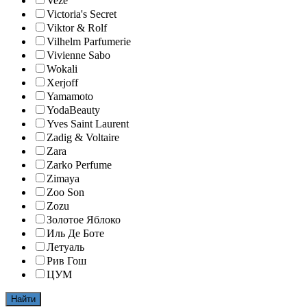
Veze
Victoria's Secret
Viktor & Rolf
Vilhelm Parfumerie
Vivienne Sabo
Wokali
Xerjoff
Yamamoto
YodaBeauty
Yves Saint Laurent
Zadig & Voltaire
Zara
Zarko Perfume
Zimaya
Zoo Son
Zozu
Золотое Яблоко
Иль Де Боте
Летуаль
Рив Гош
ЦУМ
Найти