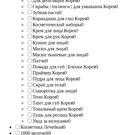
Для депиляции Корея
0
Скрабы | пилинги | для умывания Корея
0
Зубная паста
0
Карандаши для глаз Корея
0
Косметический наборы
0
Крем для лица Корея
1
Крем для рук Корея
0
Кушон для лица
0
Маски для лица
0
Маски тканевые для лица
0
Патчи
0
Помада для губ | Блески Корея
0
Праймер Корея
0
Пудра для лица Корея
0
Скраб для тела
0
Сыворотка для лица
0
Тени Корея
0
Тинт для губ Корея
0
Тональный крем Корея
0
Тушь для ресниц Корея
0
Уход за волосами
0
Косметика Лечебная
0
1000 мелочей
0