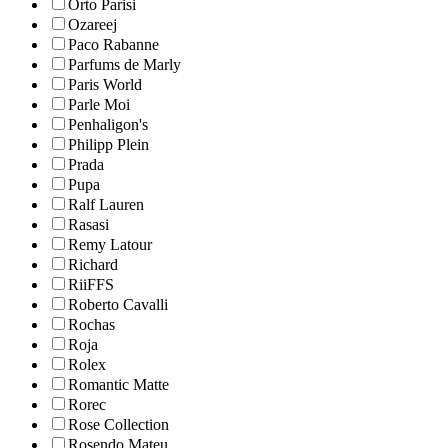
Orto Parisi
Ozareej
Paco Rabanne
Parfums de Marly
Paris World
Parle Moi
Penhaligon's
Philipp Plein
Prada
Pupa
Ralf Lauren
Rasasi
Remy Latour
Richard
RiiFFS
Roberto Cavalli
Rochas
Roja
Rolex
Romantic Matte
Rorec
Rose Collection
Rosendo Mateu