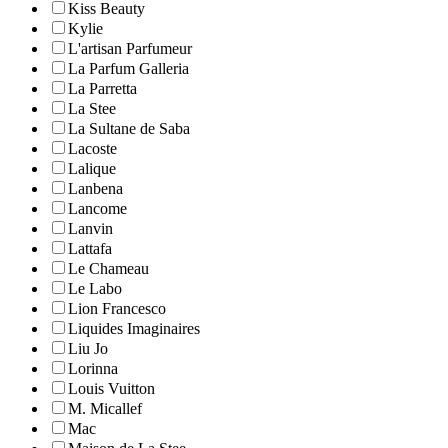
Kiss Beauty
Kylie
L'artisan Parfumeur
La Parfum Galleria
La Parretta
La Stee
La Sultane de Saba
Lacoste
Lalique
Lanbena
Lancome
Lanvin
Lattafa
Le Chameau
Le Labo
Lion Francesco
Liquides Imaginaires
Liu Jo
Lorinna
Louis Vuitton
M. Micallef
Mac