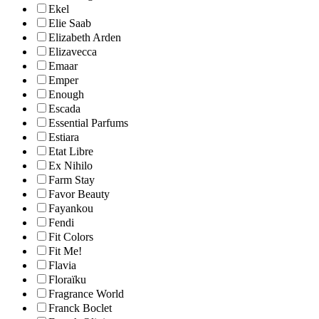
Ekel
Elie Saab
Elizabeth Arden
Elizavecca
Emaar
Emper
Enough
Escada
Essential Parfums
Estiara
Etat Libre
Ex Nihilo
Farm Stay
Favor Beauty
Fayankou
Fendi
Fit Colors
Fit Me!
Flavia
Floraïku
Fragrance World
Franck Boclet