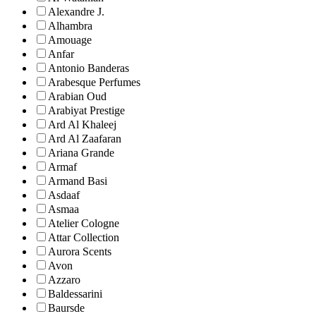
Alexandre J.
Alhambra
Amouage
Anfar
Antonio Banderas
Arabesque Perfumes
Arabian Oud
Arabiyat Prestige
Ard Al Khaleej
Ard Al Zaafaran
Ariana Grande
Armaf
Armand Basi
Asdaaf
Asmaa
Atelier Cologne
Attar Collection
Aurora Scents
Avon
Azzaro
Baldessarini
Baursde