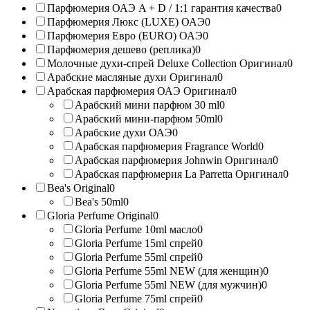
Парфюмерия ОАЭ A + D / 1:1 гарантия качества
0
Парфюмерия Люкс (LUXE) ОАЭ
0
Парфюмерия Евро (EURO) ОАЭ
0
Парфюмерия дешево (реплика)
0
Молочные духи-спрей Deluxe Collection Оригинал
0
Арабские масляные духи Оригинал
0
Арабская парфюмерия ОАЭ Оригинал
0
Арабский мини парфюм 30 ml
0
Арабский мини-парфюм 50ml
0
Арабские духи ОАЭ
0
Арабская парфюмерия Fragrance World
0
Арабская парфюмерия Johnwin Оригинал
0
Арабская парфюмерия La Parretta Оригинал
0
Bea's Original
0
Bea's 50ml
0
Gloria Perfume Original
0
Gloria Perfume 10ml масло
0
Gloria Perfume 15ml спрей
0
Gloria Perfume 55ml спрей
0
Gloria Perfume 55ml NEW (для женщин)
0
Gloria Perfume 55ml NEW (для мужчин)
0
Gloria Perfume 75ml спрей
0