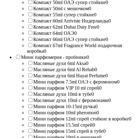
Компакт 50ml ОАЭ супер стойкие
0
Компакт 50ml с мешочком
0
Компакт 55ml супер стойкие
0
Компакт 60ml Arriviste Нидерланды
0
Компакт 62ml Dubai Duty Free
0
Компакт 64ml ОАЭ
0
Компакт 66ml ОАЭ супер стойкие
0
Компакт 67ml Fragrance World подарочная
коробка
0
Мини парфюмерия - пробники
0
Масляные духи 6ml Aksa
0
Масляные духи 6ml Al Rehab
0
Масляные духи 6ml Hayat Perfume
0
Мини парфюм 7.5ml ОАЭ с феромоном
0
Мини парфюм VIP 10 ml спрей
0
Масляные духи 10ml в тубе
0
Масляные духи 10ml с феромонами
0
Мини парфюм 10-15ml ручка
0
Мини парфюм 10ml pheromon
0
Мини парфюм 12ml спрей стойкие в коробке
0
Мини парфюм 15.5ml спрей
0
Мини парфюм 15ml спрей в тубе
0
Мини парфюм 19ml в мешочке
0