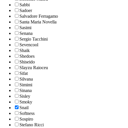
Sabbi
Sadoer
Salvadore Ferragamo
Santa Maria Novella
Sasimi
Senana
Sergio Tacchini
Sevencool
Shaik
Shedoes
Shiseido
SIayzu Raioceu
Sifat
Silvana
Simimi
Sinana
Sisley
Smoky
Snail
Softness
Sospiro
Stefano Ricci