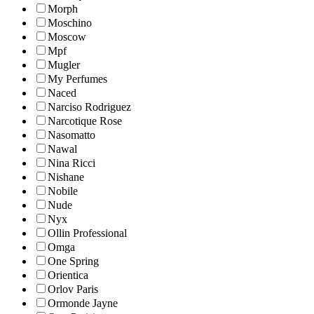
Morph
Moschino
Moscow
Mpf
Mugler
My Perfumes
Naced
Narciso Rodriguez
Narcotique Rose
Nasomatto
Nawal
Nina Ricci
Nishane
Nobile
Nude
Nyx
Ollin Professional
Omga
One Spring
Orientica
Orlov Paris
Ormonde Jayne