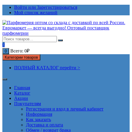
Перейти
Войти или Зарегистрироваться
к
Мой список желаний
содержимому
0
Всего:
0
₽
0
Категории товаров
ПОЛНЫЙ КАТАЛОГ перейти >
Главная
Каталог
Акции
Покупателям
Регистрация и вход в личный кабинет
Информация
Как заказать
Доставка и оплата
Обмен / возврат брака