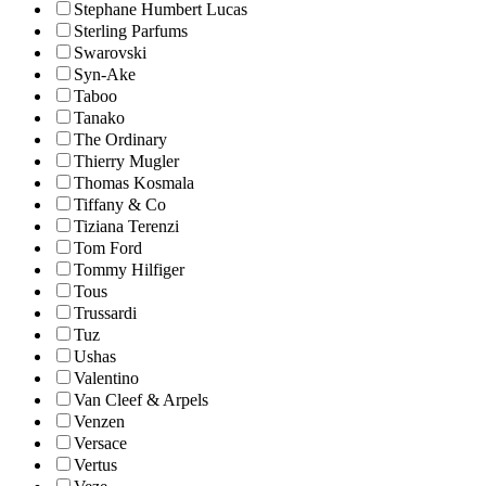
Stephane Humbert Lucas
Sterling Parfums
Swarovski
Syn-Ake
Taboo
Tanako
The Ordinary
Thierry Mugler
Thomas Kosmala
Tiffany & Co
Tiziana Terenzi
Tom Ford
Tommy Hilfiger
Tous
Trussardi
Tuz
Ushas
Valentino
Van Cleef & Arpels
Venzen
Versace
Vertus