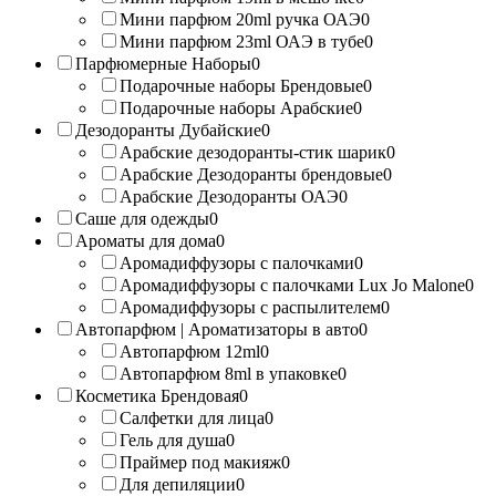
Мини парфюм 20ml ручка ОАЭ
0
Мини парфюм 23ml ОАЭ в тубе
0
Парфюмерные Наборы
0
Подарочные наборы Брендовые
0
Подарочные наборы Арабские
0
Дезодоранты Дубайские
0
Арабские дезодоранты-стик шарик
0
Арабские Дезодоранты брендовые
0
Арабские Дезодоранты ОАЭ
0
Саше для одежды
0
Ароматы для дома
0
Аромадиффузоры с палочками
0
Аромадиффузоры с палочками Lux Jo Malone
0
Аромадиффузоры с распылителем
0
Автопарфюм | Ароматизаторы в авто
0
Автопарфюм 12ml
0
Автопарфюм 8ml в упаковке
0
Косметика Брендовая
0
Салфетки для лица
0
Гель для душа
0
Праймер под макияж
0
Для депиляции
0