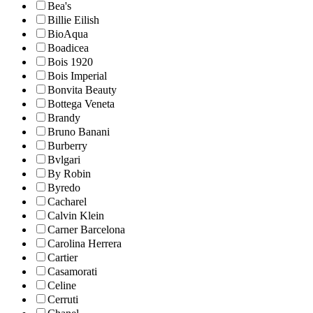
Bea's
Billie Eilish
BioAqua
Boadicea
Bois 1920
Bois Imperial
Bonvita Beauty
Bottega Veneta
Brandy
Bruno Banani
Burberry
Bvlgari
By Robin
Byredo
Cacharel
Calvin Klein
Carner Barcelona
Carolina Herrera
Cartier
Casamorati
Celine
Cerruti