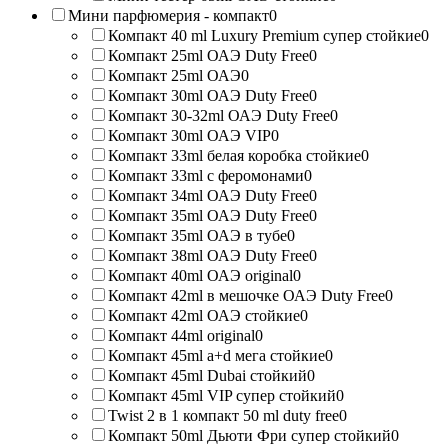
Мини парфюмерия - компакт
0
Компакт 40 ml Luxury Premium супер стойкие
0
Компакт 25ml ОАЭ Duty Free
0
Компакт 25ml ОАЭ
0
Компакт 30ml ОАЭ Duty Free
0
Компакт 30-32ml ОАЭ Duty Free
0
Компакт 30ml ОАЭ VIP
0
Компакт 33ml белая коробка стойкие
0
Компакт 33ml с феромонами
0
Компакт 34ml ОАЭ Duty Free
0
Компакт 35ml ОАЭ Duty Free
0
Компакт 35ml ОАЭ в тубе
0
Компакт 38ml ОАЭ Duty Free
0
Компакт 40ml ОАЭ original
0
Компакт 42ml в мешочке ОАЭ Duty Free
0
Компакт 42ml ОАЭ стойкие
0
Компакт 44ml original
0
Компакт 45ml a+d мега стойкие
0
Компакт 45ml Dubai стойкий
0
Компакт 45ml VIP супер стойкий
0
Twist 2 в 1 компакт 50 ml duty free
0
Компакт 50ml Дьюти Фри супер стойкий
0