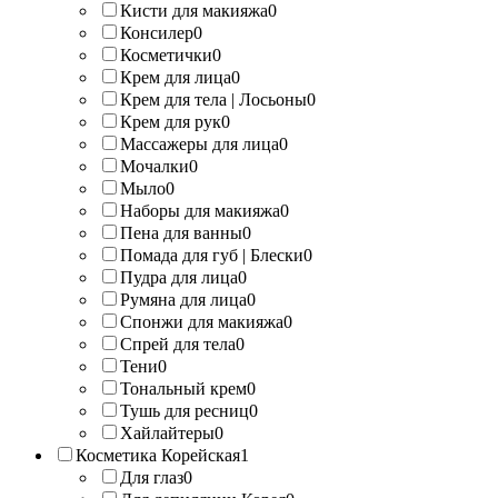
Кисти для макияжа
0
Консилер
0
Косметички
0
Крем для лица
0
Крем для тела | Лосьоны
0
Крем для рук
0
Массажеры для лица
0
Мочалки
0
Мыло
0
Наборы для макияжа
0
Пена для ванны
0
Помада для губ | Блески
0
Пудра для лица
0
Румяна для лица
0
Спонжи для макияжа
0
Спрей для тела
0
Тени
0
Тональный крем
0
Тушь для ресниц
0
Хайлайтеры
0
Косметика Корейская
1
Для глаз
0