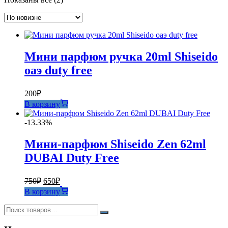
самые
недавние
Мини парфюм ручка 20ml Shiseido
оаэ duty free
200
₽
В корзину
-13.33%
Мини-парфюм Shiseido Zen 62ml
DUBAI Duty Free
Первоначальная
Текущая
750
₽
650
₽
цена
цена:
В корзину
составляла
650₽.
750₽.