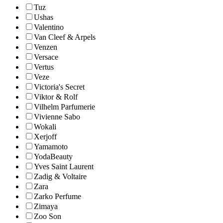
Tuz
Ushas
Valentino
Van Cleef & Arpels
Venzen
Versace
Vertus
Veze
Victoria's Secret
Viktor & Rolf
Vilhelm Parfumerie
Vivienne Sabo
Wokali
Xerjoff
Yamamoto
YodaBeauty
Yves Saint Laurent
Zadig & Voltaire
Zara
Zarko Perfume
Zimaya
Zoo Son