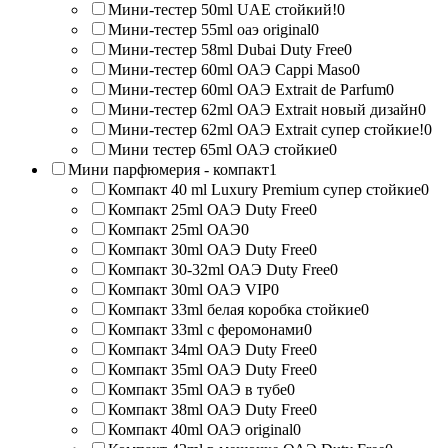
Мини-тестер 50ml UAE стойкий!
0
Мини-тестер 55ml оаэ original
0
Мини-тестер 58ml Dubai Duty Free
0
Мини-тестер 60ml ОАЭ Cappi Maso
0
Мини-тестер 60ml ОАЭ Extrait de Parfum
0
Мини-тестер 62ml ОАЭ Extrait новый дизайн
0
Мини-тестер 62ml ОАЭ Extrait супер стойкие!
0
Мини тестер 65ml ОАЭ стойкие
0
Мини парфюмерия - компакт
1
Компакт 40 ml Luxury Premium супер стойкие
0
Компакт 25ml ОАЭ Duty Free
0
Компакт 25ml ОАЭ
0
Компакт 30ml ОАЭ Duty Free
0
Компакт 30-32ml ОАЭ Duty Free
0
Компакт 30ml ОАЭ VIP
0
Компакт 33ml белая коробка стойкие
0
Компакт 33ml с феромонами
0
Компакт 34ml ОАЭ Duty Free
0
Компакт 35ml ОАЭ Duty Free
0
Компакт 35ml ОАЭ в тубе
0
Компакт 38ml ОАЭ Duty Free
0
Компакт 40ml ОАЭ original
0