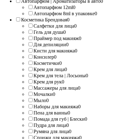
Автопарфюм | Ароматизаторы в авто
0
Автопарфюм 12ml
0
Автопарфюм 8ml в упаковке
0
Косметика Брендовая
0
Салфетки для лица
0
Гель для душа
0
Праймер под макияж
0
Для депиляции
0
Кисти для макияжа
0
Консилер
0
Косметички
0
Крем для лица
0
Крем для тела | Лосьоны
0
Крем для рук
0
Массажеры для лица
0
Мочалки
0
Мыло
0
Наборы для макияжа
0
Пена для ванны
0
Помада для губ | Блески
0
Пудра для лица
0
Румяна для лица
0
Спонжи для макияжа
0