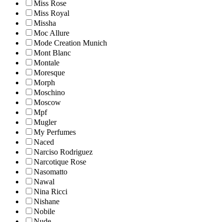
Miss Rose
Miss Royal
Missha
Moc Allure
Mode Creation Munich
Mont Blanc
Montale
Moresque
Morph
Moschino
Moscow
Mpf
Mugler
My Perfumes
Naced
Narciso Rodriguez
Narcotique Rose
Nasomatto
Nawal
Nina Ricci
Nishane
Nobile
Nude