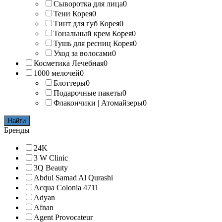
Сыворотка для лица
0
Тени Корея
0
Тинт для губ Корея
0
Тональный крем Корея
0
Тушь для ресниц Корея
0
Уход за волосами
0
Косметика Лечебная
0
1000 мелочей
0
Блоттеры
0
Подарочные пакеты
0
Флакончики | Атомайзеры
0
Найти
Бренды
24K
3 W Clinic
3Q Beauty
Abdul Samad Al Qurashi
Acqua Colonia 4711
Adyan
Afnan
Agent Provocateur