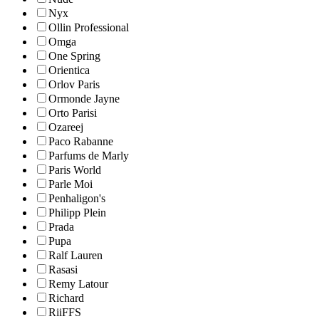
Nyx
Ollin Professional
Omga
One Spring
Orientica
Orlov Paris
Ormonde Jayne
Orto Parisi
Ozareej
Paco Rabanne
Parfums de Marly
Paris World
Parle Moi
Penhaligon's
Philipp Plein
Prada
Pupa
Ralf Lauren
Rasasi
Remy Latour
Richard
RiiFFS