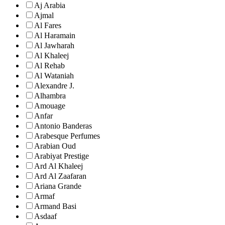
Aj Arabia
Ajmal
Al Fares
Al Haramain
Al Jawharah
Al Khaleej
Al Rehab
Al Wataniah
Alexandre J.
Alhambra
Amouage
Anfar
Antonio Banderas
Arabesque Perfumes
Arabian Oud
Arabiyat Prestige
Ard Al Khaleej
Ard Al Zaafaran
Ariana Grande
Armaf
Armand Basi
Asdaaf