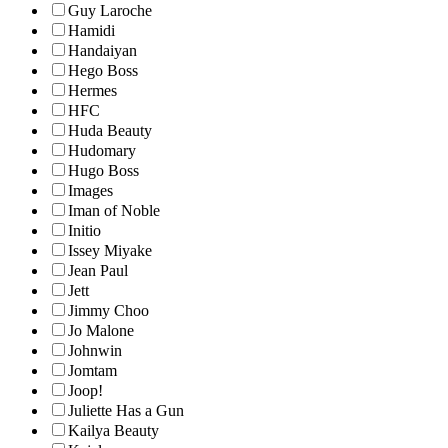
Guy Laroche
Hamidi
Handaiyan
Hego Boss
Hermes
HFC
Huda Beauty
Hudomary
Hugo Boss
Images
Iman of Noble
Initio
Issey Miyake
Jean Paul
Jett
Jimmy Choo
Jo Malone
Johnwin
Jomtam
Joop!
Juliette Has a Gun
Kailya Beauty