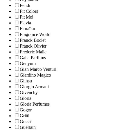
Fendi
Fit Colors
Fit Me!
Flavia
Floraïku
Fragrance World
Franck Boclet
Franck Olivier
Frederic Malle
Galla Parfums
Genyum
Gian Marco Venturi
Giardino Magico
Giinsu
Giorgio Armani
Givenchy
Gloria
Gloria Perfumes
Gogor
Gritti
Gucci
Guerlain