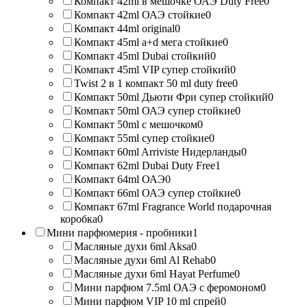
Компакт 42ml в мешочке ОАЭ Duty Free
0
Компакт 42ml ОАЭ стойкие
0
Компакт 44ml original
0
Компакт 45ml a+d мега стойкие
0
Компакт 45ml Dubai стойкий
0
Компакт 45ml VIP супер стойкий
0
Twist 2 в 1 компакт 50 ml duty free
0
Компакт 50ml Дьюти Фри супер стойкий
0
Компакт 50ml ОАЭ супер стойкие
0
Компакт 50ml с мешочком
0
Компакт 55ml супер стойкие
0
Компакт 60ml Arriviste Нидерланды
0
Компакт 62ml Dubai Duty Free
1
Компакт 64ml ОАЭ
0
Компакт 66ml ОАЭ супер стойкие
0
Компакт 67ml Fragrance World подарочная
коробка
0
Мини парфюмерия - пробники
1
Масляные духи 6ml Aksa
0
Масляные духи 6ml Al Rehab
0
Масляные духи 6ml Hayat Perfume
0
Мини парфюм 7.5ml ОАЭ с феромоном
0
Мини парфюм VIP 10 ml спрей
0