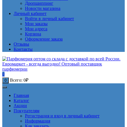
Дропшиппинг
Новости магазина
Личный кабинет
Войти в личный кабинет
Мои заказы
Мои адреса
Корзина
Оформление заказа
Отзывы
Контакты
0
Всего:
0
₽
0
Главная
Каталог
Акции
Покупателям
Регистрация и вход в личный кабинет
Информация
Как заказать