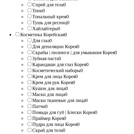
Спрей для тела
0
Тени
0
Тональный крем
0
Тушь для ресниц
0
Хайлайтеры
0
Косметика Корейская
0
Для глаз
0
Для депиляции Корея
0
Скрабы | пилинги | для умывания Корея
0
Зубная паста
0
Карандаши для глаз Корея
0
Косметический наборы
0
Крем для лица Корея
0
Крем для рук Корея
0
Кушон для лица
0
Маски для лица
0
Маски тканевые для лица
0
Патчи
0
Помада для губ | Блески Корея
0
Праймер Корея
0
Пудра для лица Корея
0
Скраб для тела
0