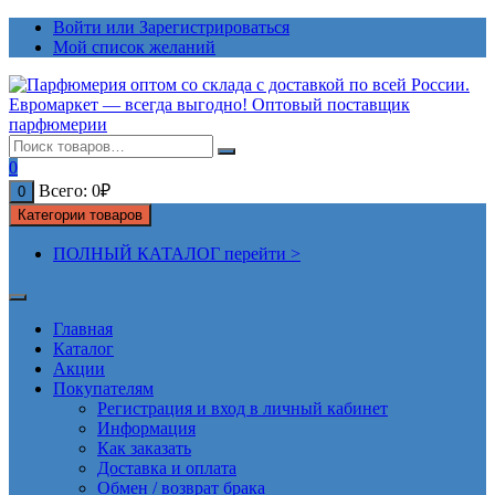
Перейти
Войти или Зарегистрироваться
к
Мой список желаний
содержимому
0
Всего:
0
₽
0
Категории товаров
ПОЛНЫЙ КАТАЛОГ перейти >
Главная
Каталог
Акции
Покупателям
Регистрация и вход в личный кабинет
Информация
Как заказать
Доставка и оплата
Обмен / возврат брака