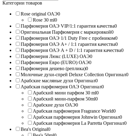
products:
Категории товаров
Rose original ОАЭ
0
Rose 30 ml
0
Парфюмерия ОАЭ VIP/1:1 гарантия качества
0
Оригинальная Парфюмерия с маркировкой
0
Парфюмерия ОАЭ 1/1 Duty Free с пробником
0
Парфюмерия ОАЭ A+ / 1:1 гарантия качества
0
Парфюмерия ОАЭ A + D / 1:1 гарантия качества
0
Парфюмерия Люкс (LUXE) ОАЭ
0
Парфюмерия Евро (EURO) ОАЭ
0
Парфюмерия дешево (реплика)
0
Молочные духи-спрей Deluxe Collection Оригинал
0
Арабские масляные духи Оригинал
0
Арабская парфюмерия ОАЭ Оригинал
0
Арабский мини парфюм 30 ml
0
Арабский мини-парфюм 50ml
0
Арабские духи ОАЭ
0
Арабская парфюмерия Fragrance World
0
Арабская парфюмерия Johnwin Оригинал
0
Арабская парфюмерия La Parretta Оригинал
0
Bea's Original
0
Bea's 50ml
0