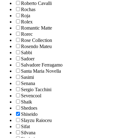
Roberto Cavalli
Rochas
Roja
Rolex
Romantic Matte
Rorec
Rose Collection
Rosendo Mateu
Sabbi
Sadoer
Salvadore Ferragamo
Santa Maria Novella
Sasimi
Senana
Sergio Tacchini
Sevencool
Shaik
Shedoes
Shiseido
SIayzu Raioceu
Sifat
Silvana