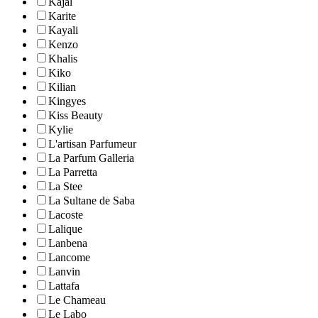
Kajal
Karite
Kayali
Kenzo
Khalis
Kiko
Kilian
Kingyes
Kiss Beauty
Kylie
L'artisan Parfumeur
La Parfum Galleria
La Parretta
La Stee
La Sultane de Saba
Lacoste
Lalique
Lanbena
Lancome
Lanvin
Lattafa
Le Chameau
Le Labo