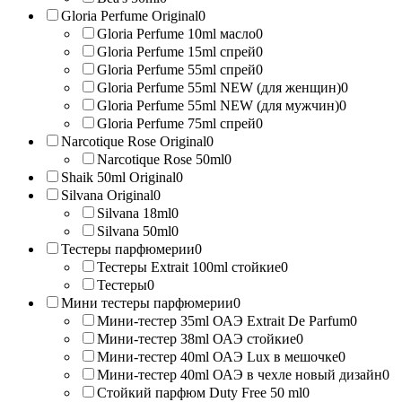
Gloria Perfume Original
0
Gloria Perfume 10ml масло
0
Gloria Perfume 15ml спрей
0
Gloria Perfume 55ml спрей
0
Gloria Perfume 55ml NEW (для женщин)
0
Gloria Perfume 55ml NEW (для мужчин)
0
Gloria Perfume 75ml спрей
0
Narcotique Rose Original
0
Narcotique Rose 50ml
0
Shaik 50ml Original
0
Silvana Original
0
Silvana 18ml
0
Silvana 50ml
0
Тестеры парфюмерии
0
Тестеры Extrait 100ml стойкие
0
Тестеры
0
Мини тестеры парфюмерии
0
Мини-тестер 35ml ОАЭ Extrait De Parfum
0
Мини-тестер 38ml ОАЭ стойкие
0
Мини-тестер 40ml ОАЭ Lux в мешочке
0
Мини-тестер 40ml ОАЭ в чехле новый дизайн
0
Стойкий парфюм Duty Free 50 ml
0