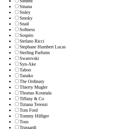
Simimi
Sinana
Sisley
Smoky
Snail
Softness
Sospiro
Stefano Ricci
Stephane Humbert Lucas
Sterling Parfums
Swarovski
Syn-Ake
Taboo
Tanako
The Ordinary
Thierry Mugler
Thomas Kosmala
Tiffany & Co
Tiziana Terenzi
Tom Ford
Tommy Hilfiger
Tous
Trussardi