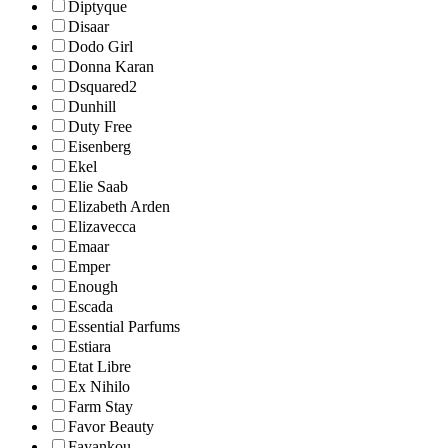
Diptyque
Disaar
Dodo Girl
Donna Karan
Dsquared2
Dunhill
Duty Free
Eisenberg
Ekel
Elie Saab
Elizabeth Arden
Elizavecca
Emaar
Emper
Enough
Escada
Essential Parfums
Estiara
Etat Libre
Ex Nihilo
Farm Stay
Favor Beauty
Fayankou