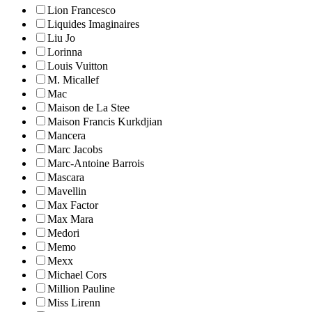
Lion Francesco
Liquides Imaginaires
Liu Jo
Lorinna
Louis Vuitton
M. Micallef
Mac
Maison de La Stee
Maison Francis Kurkdjian
Mancera
Marc Jacobs
Marc-Antoine Barrois
Mascara
Mavellin
Max Factor
Max Mara
Medori
Memo
Mexx
Michael Cors
Million Pauline
Miss Lirenn