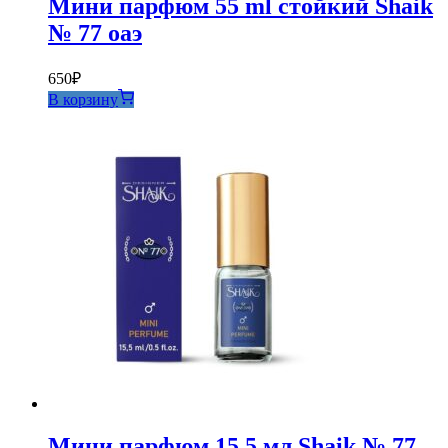
Мини парфюм 55 ml стойкий Shaik
№ 77 оаэ
650
₽
В корзину
Мини парфюм 15,5 мл Shaik № 77