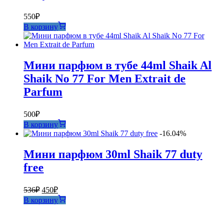
550
₽
В корзину
Мини парфюм в тубе 44ml Shaik Al
Shaik No 77 For Men Extrait de
Parfum
500
₽
В корзину
-16.04%
Мини парфюм 30ml Shaik 77 duty
free
Первоначальная
Текущая
536
₽
450
₽
цена
цена:
В корзину
составляла
450₽.
536₽.