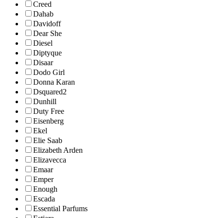
Creed
Dahab
Davidoff
Dear She
Diesel
Diptyque
Disaar
Dodo Girl
Donna Karan
Dsquared2
Dunhill
Duty Free
Eisenberg
Ekel
Elie Saab
Elizabeth Arden
Elizavecca
Emaar
Emper
Enough
Escada
Essential Parfums