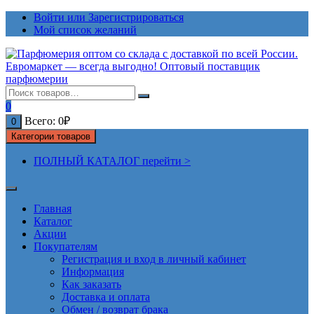
Перейти
Войти или Зарегистрироваться
к
Мой список желаний
содержимому
0
Всего:
0
₽
0
Категории товаров
ПОЛНЫЙ КАТАЛОГ перейти >
Главная
Каталог
Акции
Покупателям
Регистрация и вход в личный кабинет
Информация
Как заказать
Доставка и оплата
Обмен / возврат брака