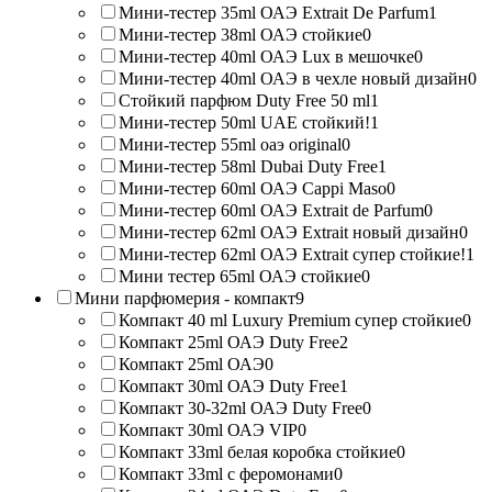
Мини-тестер 35ml ОАЭ Extrait De Parfum
1
Мини-тестер 38ml ОАЭ стойкие
0
Мини-тестер 40ml ОАЭ Lux в мешочке
0
Мини-тестер 40ml ОАЭ в чехле новый дизайн
0
Стойкий парфюм Duty Free 50 ml
1
Мини-тестер 50ml UAE стойкий!
1
Мини-тестер 55ml оаэ original
0
Мини-тестер 58ml Dubai Duty Free
1
Мини-тестер 60ml ОАЭ Cappi Maso
0
Мини-тестер 60ml ОАЭ Extrait de Parfum
0
Мини-тестер 62ml ОАЭ Extrait новый дизайн
0
Мини-тестер 62ml ОАЭ Extrait супер стойкие!
1
Мини тестер 65ml ОАЭ стойкие
0
Мини парфюмерия - компакт
9
Компакт 40 ml Luxury Premium супер стойкие
0
Компакт 25ml ОАЭ Duty Free
2
Компакт 25ml ОАЭ
0
Компакт 30ml ОАЭ Duty Free
1
Компакт 30-32ml ОАЭ Duty Free
0
Компакт 30ml ОАЭ VIP
0
Компакт 33ml белая коробка стойкие
0
Компакт 33ml с феромонами
0