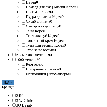
Патчи
0
Помада для губ | Блески Корея
0
Праймер Корея
0
Пудра для лица Корея
0
Скраб для тела
0
Сыворотка для лица
0
Тени Корея
0
Тинт для губ Корея
0
Тональный крем Корея
0
Тушь для ресниц Корея
0
Уход за волосами
0
Косметика Лечебная
0
1000 мелочей
0
Блоттеры
0
Подарочные пакеты
0
Флакончики | Атомайзеры
0
Найти
Бренды
24K
3 W Clinic
3Q Beauty