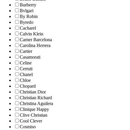
Burberry
Bvlgari
By Robin
Byredo
Cacharel
Calvin Klein
Carner Barcelona
Carolina Herrera
Cartier
Casamorati
Celine
Cerruti
Chanel
Chloe
Chopard
Christian Dior
Christian Richard
Christina Aguilera
Clinique Happy
Clive Christian
Cool Clever
Cosmiso