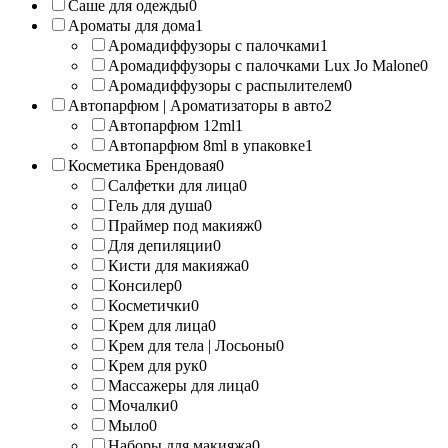
Саше для одежды
0
Ароматы для дома
1
Аромадиффузоры с палочками
1
Аромадиффузоры с палочками Lux Jo Malone
0
Аромадиффузоры с распылителем
0
Автопарфюм | Ароматизаторы в авто
2
Автопарфюм 12ml
1
Автопарфюм 8ml в упаковке
1
Косметика Брендовая
0
Салфетки для лица
0
Гель для душа
0
Праймер под макияж
0
Для депиляции
0
Кисти для макияжа
0
Консилер
0
Косметички
0
Крем для лица
0
Крем для тела | Лосьоны
0
Крем для рук
0
Массажеры для лица
0
Мочалки
0
Мыло
0
Наборы для макияжа
0