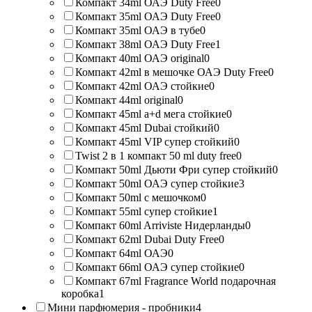
Компакт 34ml ОАЭ Duty Free
0
Компакт 35ml ОАЭ Duty Free
0
Компакт 35ml ОАЭ в тубе
0
Компакт 38ml ОАЭ Duty Free
1
Компакт 40ml ОАЭ original
0
Компакт 42ml в мешочке ОАЭ Duty Free
0
Компакт 42ml ОАЭ стойкие
0
Компакт 44ml original
0
Компакт 45ml a+d мега стойкие
0
Компакт 45ml Dubai стойкий
0
Компакт 45ml VIP супер стойкий
0
Twist 2 в 1 компакт 50 ml duty free
0
Компакт 50ml Дьюти Фри супер стойкий
0
Компакт 50ml ОАЭ супер стойкие
3
Компакт 50ml с мешочком
0
Компакт 55ml супер стойкие
1
Компакт 60ml Arriviste Нидерланды
0
Компакт 62ml Dubai Duty Free
0
Компакт 64ml ОАЭ
0
Компакт 66ml ОАЭ супер стойкие
0
Компакт 67ml Fragrance World подарочная
коробка
1
Мини парфюмерия - пробники
4