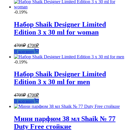
-0.19%
Набор Shaik Designer Limited
Edition 3 х 30 ml for woman
Первоначальная
Текущая
4709
₽
4700
₽
цена
цена:
В корзину
составляла
4700₽.
4709₽.
-0.19%
Набор Shaik Designer Limited
Edition 3 х 30 ml for men
Первоначальная
Текущая
4709
₽
4700
₽
цена
цена:
В корзину
составляла
4700₽.
4709₽.
Мини парфюм 38 мл Shaik № 77
Duty Free стойкие