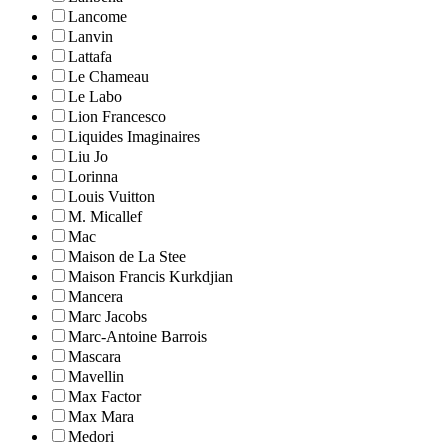
Lancome
Lanvin
Lattafa
Le Chameau
Le Labo
Lion Francesco
Liquides Imaginaires
Liu Jo
Lorinna
Louis Vuitton
M. Micallef
Mac
Maison de La Stee
Maison Francis Kurkdjian
Mancera
Marc Jacobs
Marc-Antoine Barrois
Mascara
Mavellin
Max Factor
Max Mara
Medori