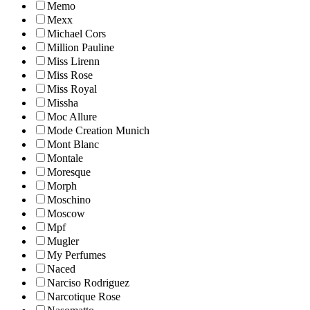
Memo
Mexx
Michael Cors
Million Pauline
Miss Lirenn
Miss Rose
Miss Royal
Missha
Moc Allure
Mode Creation Munich
Mont Blanc
Montale
Moresque
Morph
Moschino
Moscow
Mpf
Mugler
My Perfumes
Naced
Narciso Rodriguez
Narcotique Rose