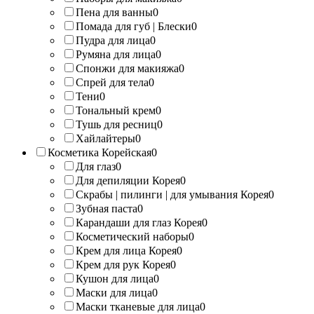
Пена для ванны
0
Помада для губ | Блески
0
Пудра для лица
0
Румяна для лица
0
Спонжи для макияжа
0
Спрей для тела
0
Тени
0
Тональный крем
0
Тушь для ресниц
0
Хайлайтеры
0
Косметика Корейская
0
Для глаз
0
Для депиляции Корея
0
Скрабы | пилинги | для умывания Корея
0
Зубная паста
0
Карандаши для глаз Корея
0
Косметический наборы
0
Крем для лица Корея
0
Крем для рук Корея
0
Кушон для лица
0
Маски для лица
0
Маски тканевые для лица
0