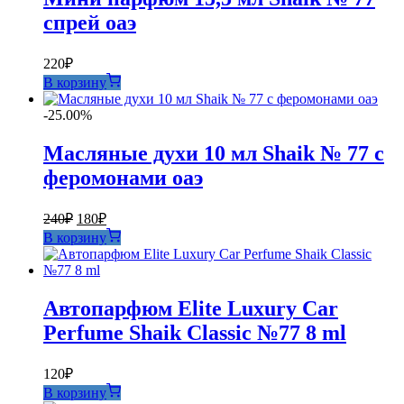
спрей оаэ
220
₽
В корзину
-25.00%
Масляные духи 10 мл Shaik № 77 с
феромонами оаэ
Первоначальная
Текущая
240
₽
180
₽
цена
цена:
В корзину
составляла
180₽.
240₽.
Автопарфюм Elite Luxury Car
Perfume Shaik Classic №77 8 ml
120
₽
В корзину