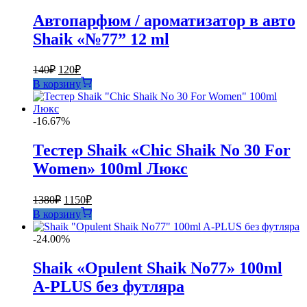
Автопарфюм / ароматизатор в авто
Shaik «№77” 12 ml
Первоначальная
Текущая
140
₽
120
₽
цена
цена:
В корзину
составляла
120₽.
140₽.
-16.67%
Тестер Shaik «Chic Shaik No 30 For
Women» 100ml Люкс
Первоначальная
Текущая
1380
₽
1150
₽
цена
цена:
В корзину
составляла
1150₽.
1380₽.
-24.00%
Shaik «Opulent Shaik No77» 100ml
A-PLUS без футляра