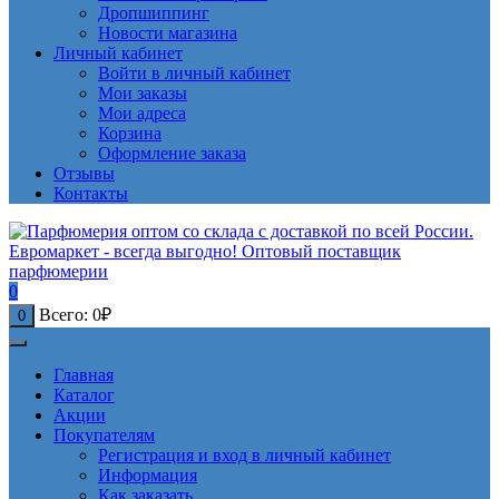
Дропшиппинг
Новости магазина
Личный кабинет
Войти в личный кабинет
Мои заказы
Мои адреса
Корзина
Оформление заказа
Отзывы
Контакты
0
Всего:
0
₽
0
Главная
Каталог
Акции
Покупателям
Регистрация и вход в личный кабинет
Информация
Как заказать