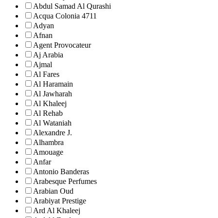
Abdul Samad Al Qurashi
Acqua Colonia 4711
Adyan
Afnan
Agent Provocateur
Aj Arabia
Ajmal
Al Fares
Al Haramain
Al Jawharah
Al Khaleej
Al Rehab
Al Wataniah
Alexandre J.
Alhambra
Amouage
Anfar
Antonio Banderas
Arabesque Perfumes
Arabian Oud
Arabiyat Prestige
Ard Al Khaleej