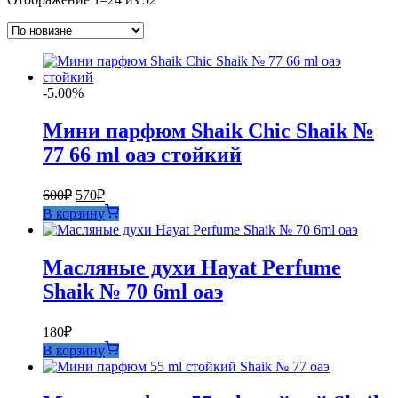
самые
недавние
-5.00%
Мини парфюм Shaik Chic Shaik №
77 66 ml оаэ стойкий
Первоначальная
Текущая
600
₽
570
₽
цена
цена:
В корзину
составляла
570₽.
600₽.
Масляные духи Hayat Perfume
Shaik № 70 6ml оаэ
180
₽
В корзину