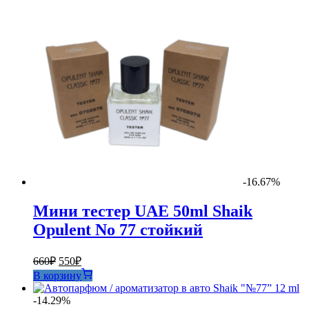
-16.67%
Мини тестер UAE 50ml Shaik
Opulent No 77 стойкий
Первоначальная
Текущая
660
₽
550
₽
цена
цена:
В корзину
составляла
550₽.
660₽.
-14.29%