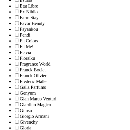
Estiara
Etat Libre
Ex Nihilo
Farm Stay
Favor Beauty
Fayankou
Fendi
Fit Colors
Fit Me!
Flavia
Floraïku
Fragrance World
Franck Boclet
Franck Olivier
Frederic Malle
Galla Parfums
Genyum
Gian Marco Venturi
Giardino Magico
Giinsu
Giorgio Armani
Givenchy
Gloria