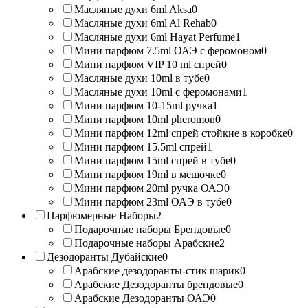
Масляные духи 6ml Aksa
0
Масляные духи 6ml Al Rehab
0
Масляные духи 6ml Hayat Perfume
1
Мини парфюм 7.5ml ОАЭ с феромоном
0
Мини парфюм VIP 10 ml спрей
0
Масляные духи 10ml в тубе
0
Масляные духи 10ml с феромонами
1
Мини парфюм 10-15ml ручка
1
Мини парфюм 10ml pheromon
0
Мини парфюм 12ml спрей стойкие в коробке
0
Мини парфюм 15.5ml спрей
1
Мини парфюм 15ml спрей в тубе
0
Мини парфюм 19ml в мешочке
0
Мини парфюм 20ml ручка ОАЭ
0
Мини парфюм 23ml ОАЭ в тубе
0
Парфюмерные Наборы
2
Подарочные наборы Брендовые
0
Подарочные наборы Арабские
2
Дезодоранты Дубайские
0
Арабские дезодоранты-стик шарик
0
Арабские Дезодоранты брендовые
0
Арабские Дезодоранты ОАЭ
0