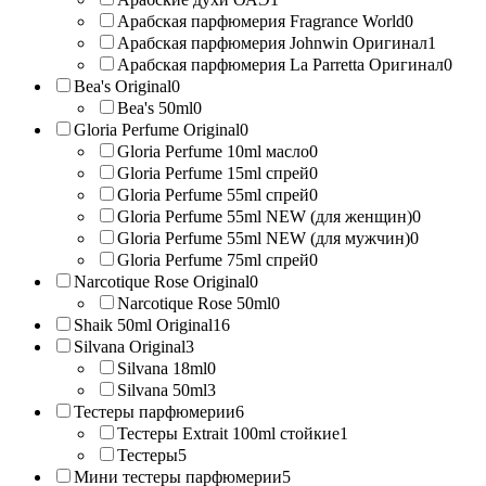
Арабская парфюмерия Fragrance World
0
Арабская парфюмерия Johnwin Оригинал
1
Арабская парфюмерия La Parretta Оригинал
0
Bea's Original
0
Bea's 50ml
0
Gloria Perfume Original
0
Gloria Perfume 10ml масло
0
Gloria Perfume 15ml спрей
0
Gloria Perfume 55ml спрей
0
Gloria Perfume 55ml NEW (для женщин)
0
Gloria Perfume 55ml NEW (для мужчин)
0
Gloria Perfume 75ml спрей
0
Narcotique Rose Original
0
Narcotique Rose 50ml
0
Shaik 50ml Original
16
Silvana Original
3
Silvana 18ml
0
Silvana 50ml
3
Тестеры парфюмерии
6
Тестеры Extrait 100ml стойкие
1
Тестеры
5
Мини тестеры парфюмерии
5