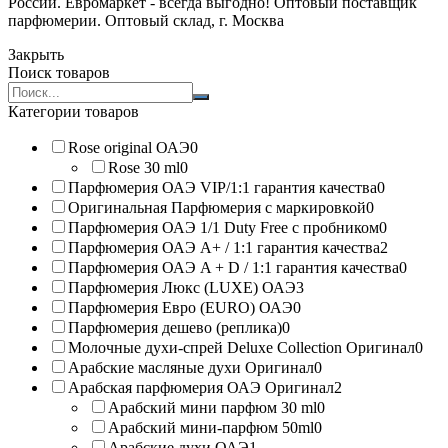
России. Евромаркет - всегда выгодно! Оптовый поставщик
парфюмерии. Оптовый склад, г. Москва
Закрыть
Поиск товаров
Search
products:
Категории товаров
Rose original ОАЭ
0
Rose 30 ml
0
Парфюмерия ОАЭ VIP/1:1 гарантия качества
0
Оригинальная Парфюмерия с маркировкой
0
Парфюмерия ОАЭ 1/1 Duty Free с пробником
0
Парфюмерия ОАЭ A+ / 1:1 гарантия качества
2
Парфюмерия ОАЭ A + D / 1:1 гарантия качества
0
Парфюмерия Люкс (LUXE) ОАЭ
3
Парфюмерия Евро (EURO) ОАЭ
0
Парфюмерия дешево (реплика)
0
Молочные духи-спрей Deluxe Collection Оригинал
0
Арабские масляные духи Оригинал
0
Арабская парфюмерия ОАЭ Оригинал
2
Арабский мини парфюм 30 ml
0
Арабский мини-парфюм 50ml
0
Арабские духи ОАЭ
1