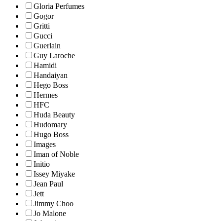
Gloria Perfumes
Gogor
Gritti
Gucci
Guerlain
Guy Laroche
Hamidi
Handaiyan
Hego Boss
Hermes
HFC
Huda Beauty
Hudomary
Hugo Boss
Images
Iman of Noble
Initio
Issey Miyake
Jean Paul
Jett
Jimmy Choo
Jo Malone