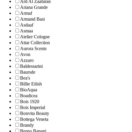
Ard Al Zaafaran
Ariana Grande
Armaf
Armand Basi
Asdaaf
Asmaa
Atelier Cologne
Attar Collection
Aurora Scents
Avon
Azzaro
Baldessarini
Baursde
Bea's
Billie Eilish
BioAqua
Boadicea
Bois 1920
Bois Imperial
Bonvita Beauty
Bottega Veneta
Brandy
Bruno Banani