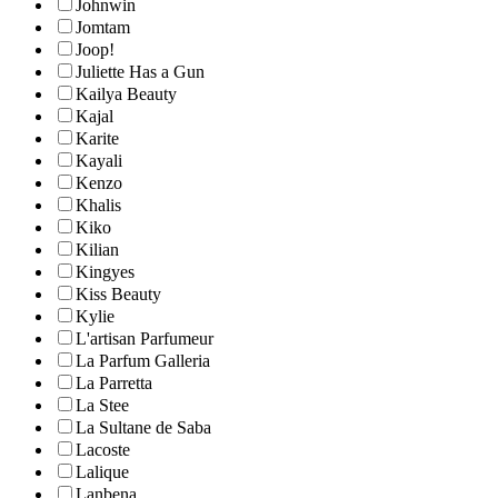
Johnwin
Jomtam
Joop!
Juliette Has a Gun
Kailya Beauty
Kajal
Karite
Kayali
Kenzo
Khalis
Kiko
Kilian
Kingyes
Kiss Beauty
Kylie
L'artisan Parfumeur
La Parfum Galleria
La Parretta
La Stee
La Sultane de Saba
Lacoste
Lalique
Lanbena