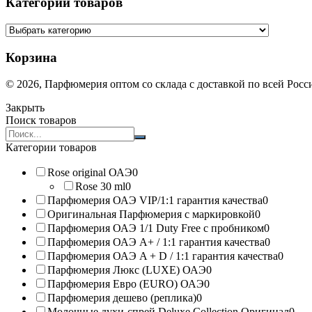
Категории товаров
Корзина
© 2026, Парфюмерия оптом со склада с доставкой по всей Рос
Закрыть
Поиск товаров
Search
products:
Категории товаров
Rose original ОАЭ
0
Rose 30 ml
0
Парфюмерия ОАЭ VIP/1:1 гарантия качества
0
Оригинальная Парфюмерия с маркировкой
0
Парфюмерия ОАЭ 1/1 Duty Free с пробником
0
Парфюмерия ОАЭ A+ / 1:1 гарантия качества
0
Парфюмерия ОАЭ A + D / 1:1 гарантия качества
0
Парфюмерия Люкс (LUXE) ОАЭ
0
Парфюмерия Евро (EURO) ОАЭ
0
Парфюмерия дешево (реплика)
0
Молочные духи-спрей Deluxe Collection Оригинал
0