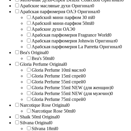
Арабские масляные духи Оригинал
0
Арабская парфюмерия ОАЭ Оригинал
0
Арабский мини парфюм 30 ml
0
Арабский мини-парфюм 50ml
0
Арабские духи ОАЭ
0
Арабская парфюмерия Fragrance World
0
Арабская парфюмерия Johnwin Оригинал
0
Арабская парфюмерия La Parretta Оригинал
0
Bea's Original
0
Bea's 50ml
0
Gloria Perfume Original
0
Gloria Perfume 10ml масло
0
Gloria Perfume 15ml спрей
0
Gloria Perfume 55ml спрей
0
Gloria Perfume 55ml NEW (для женщин)
0
Gloria Perfume 55ml NEW (для мужчин)
0
Gloria Perfume 75ml спрей
0
Narcotique Rose Original
0
Narcotique Rose 50ml
0
Shaik 50ml Original
0
Silvana Original
0
Silvana 18ml
0