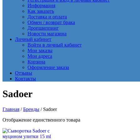
Информация
Как заказать
Доставка и оплата
Обмен / возврат брака
Дропшиппинг
Новости магазина
Личный кабинет
Войти в личный кабинет
Мои заказы
Мои адреса
Корзина
Оформление заказа
Отзывы
Контакты
Sadoer
Главная
/
Бренды
/ Sadoer
Отображение единственного товара