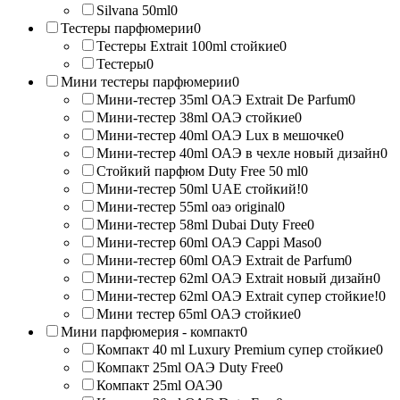
Silvana 50ml
0
Тестеры парфюмерии
0
Тестеры Extrait 100ml стойкие
0
Тестеры
0
Мини тестеры парфюмерии
0
Мини-тестер 35ml ОАЭ Extrait De Parfum
0
Мини-тестер 38ml ОАЭ стойкие
0
Мини-тестер 40ml ОАЭ Lux в мешочке
0
Мини-тестер 40ml ОАЭ в чехле новый дизайн
0
Стойкий парфюм Duty Free 50 ml
0
Мини-тестер 50ml UAE стойкий!
0
Мини-тестер 55ml оаэ original
0
Мини-тестер 58ml Dubai Duty Free
0
Мини-тестер 60ml ОАЭ Cappi Maso
0
Мини-тестер 60ml ОАЭ Extrait de Parfum
0
Мини-тестер 62ml ОАЭ Extrait новый дизайн
0
Мини-тестер 62ml ОАЭ Extrait супер стойкие!
0
Мини тестер 65ml ОАЭ стойкие
0
Мини парфюмерия - компакт
0
Компакт 40 ml Luxury Premium супер стойкие
0
Компакт 25ml ОАЭ Duty Free
0
Компакт 25ml ОАЭ
0