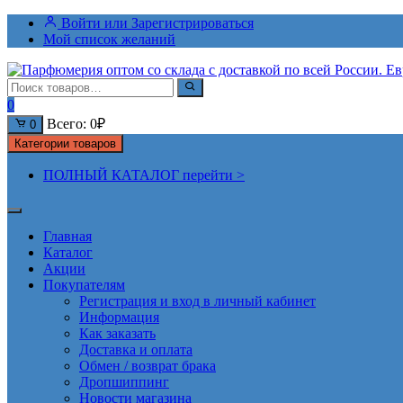
Перейти
Войти или Зарегистрироваться
к
Мой список желаний
содержимому
0
Всего:
0
₽
0
Категории товаров
ПОЛНЫЙ КАТАЛОГ перейти >
Главная
Каталог
Акции
Покупателям
Регистрация и вход в личный кабинет
Информация
Как заказать
Доставка и оплата
Обмен / возврат брака
Дропшиппинг
Новости магазина