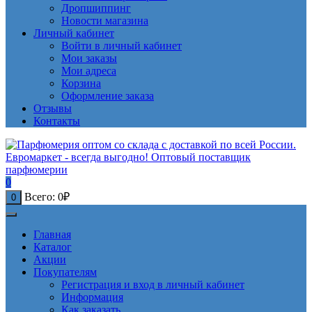
Дропшиппинг
Новости магазина
Личный кабинет
Войти в личный кабинет
Мои заказы
Мои адреса
Корзина
Оформление заказа
Отзывы
Контакты
0
Всего:
0
₽
0
Главная
Каталог
Акции
Покупателям
Регистрация и вход в личный кабинет
Информация
Как заказать