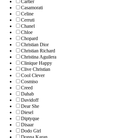
Cartier
Casamorati
Celine
Cerruti
Chanel
Chloe
Chopard
Christian Dior
Christian Richard
Christina Aguilera
Clinique Happy
Clive Christian
Cool Clever
Cosmiso
Creed
Dahab
Davidoff
Dear She
Diesel
Diptyque
Disaar
Dodo Girl
Donna Karan