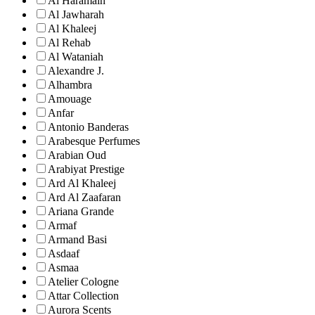
Al Haramain
Al Jawharah
Al Khaleej
Al Rehab
Al Wataniah
Alexandre J.
Alhambra
Amouage
Anfar
Antonio Banderas
Arabesque Perfumes
Arabian Oud
Arabiyat Prestige
Ard Al Khaleej
Ard Al Zaafaran
Ariana Grande
Armaf
Armand Basi
Asdaaf
Asmaa
Atelier Cologne
Attar Collection
Aurora Scents