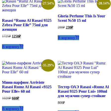
-27.54%
-20.14%
Gloria Perfume This Is Your
Rasasi “Rumz Al Rasasi 9325
Scent №50 15 ml
Zebra Pour Elle” 75ml для
Первоначальная
Текущая
288
₽
230
₽
женщин
цена
цена:
составляла
230₽.
Первоначальная
Текущая
1725
₽
1250
₽
В корзину
288₽.
цена
цена:
составляла
1250₽.
В корзину
1725₽.
-35.29%
Мини-парфюм Arriviste
Rasasi Rumz Al Rasasi «9325
Тестер ОАЭ Rasasi «Rumz Al
Pour Elle» 60 ml
Rasasi 9325 Pour Lui» 100ml
для мужчин супер стойкие
Первоначальная
Текущая
1020
₽
660
₽
цена
цена:
800
₽
составляла
660₽.
В корзину
1020₽.