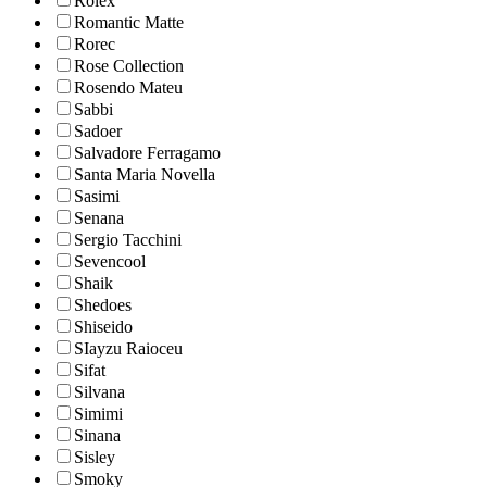
Rolex
Romantic Matte
Rorec
Rose Collection
Rosendo Mateu
Sabbi
Sadoer
Salvadore Ferragamo
Santa Maria Novella
Sasimi
Senana
Sergio Tacchini
Sevencool
Shaik
Shedoes
Shiseido
SIayzu Raioceu
Sifat
Silvana
Simimi
Sinana
Sisley
Smoky