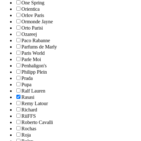
One Spring
Orientica
Orlov Paris
Ormonde Jayne
Orto Parisi
Ozareej
Paco Rabanne
Parfums de Marly
Paris World
Parle Moi
Penhaligon's
Philipp Plein
Prada
Pupa
Ralf Lauren
Rasasi
Remy Latour
Richard
RiiFFS
Roberto Cavalli
Rochas
Roja