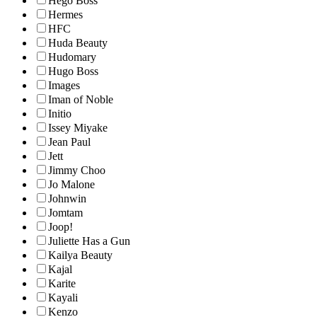
Hego Boss
Hermes
HFC
Huda Beauty
Hudomary
Hugo Boss
Images
Iman of Noble
Initio
Issey Miyake
Jean Paul
Jett
Jimmy Choo
Jo Malone
Johnwin
Jomtam
Joop!
Juliette Has a Gun
Kailya Beauty
Kajal
Karite
Kayali
Kenzo