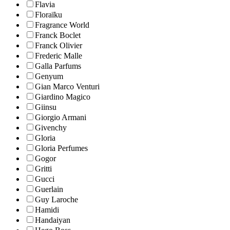
Flavia
Floraïku
Fragrance World
Franck Boclet
Franck Olivier
Frederic Malle
Galla Parfums
Genyum
Gian Marco Venturi
Giardino Magico
Giinsu
Giorgio Armani
Givenchy
Gloria
Gloria Perfumes
Gogor
Gritti
Gucci
Guerlain
Guy Laroche
Hamidi
Handaiyan