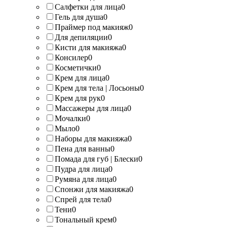
Салфетки для лица
0
Гель для душа
0
Праймер под макияж
0
Для депиляции
0
Кисти для макияжа
0
Консилер
0
Косметички
0
Крем для лица
0
Крем для тела | Лосьоны
0
Крем для рук
0
Массажеры для лица
0
Мочалки
0
Мыло
0
Наборы для макияжа
0
Пена для ванны
0
Помада для губ | Блески
0
Пудра для лица
0
Румяна для лица
0
Спонжи для макияжа
0
Спрей для тела
0
Тени
0
Тональный крем
0