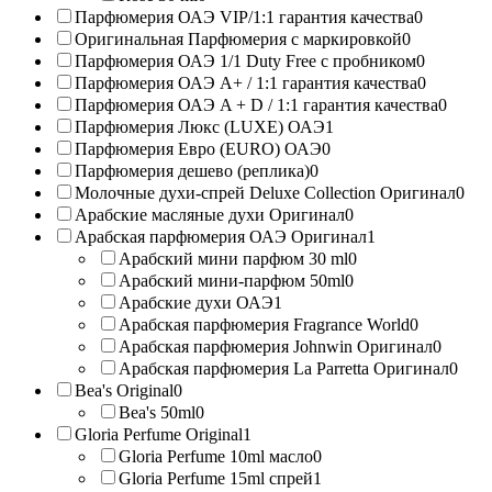
Парфюмерия ОАЭ VIP/1:1 гарантия качества
0
Оригинальная Парфюмерия с маркировкой
0
Парфюмерия ОАЭ 1/1 Duty Free с пробником
0
Парфюмерия ОАЭ A+ / 1:1 гарантия качества
0
Парфюмерия ОАЭ A + D / 1:1 гарантия качества
0
Парфюмерия Люкс (LUXE) ОАЭ
1
Парфюмерия Евро (EURO) ОАЭ
0
Парфюмерия дешево (реплика)
0
Молочные духи-спрей Deluxe Collection Оригинал
0
Арабские масляные духи Оригинал
0
Арабская парфюмерия ОАЭ Оригинал
1
Арабский мини парфюм 30 ml
0
Арабский мини-парфюм 50ml
0
Арабские духи ОАЭ
1
Арабская парфюмерия Fragrance World
0
Арабская парфюмерия Johnwin Оригинал
0
Арабская парфюмерия La Parretta Оригинал
0
Bea's Original
0
Bea's 50ml
0
Gloria Perfume Original
1
Gloria Perfume 10ml масло
0
Gloria Perfume 15ml спрей
1