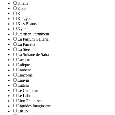
Khalis
Kiko
Kilian
Kingyes
Kiss Beauty
Kylie
L'artisan Parfumeur
La Parfum Galleria
La Parretta
La Stee
La Sultane de Saba
Lacoste
Lalique
Lanbena
Lancome
Lanvin
Lattafa
Le Chameau
Le Labo
Lion Francesco
Liquides Imaginaires
Liu Jo