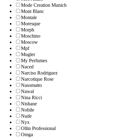
Mode Creation Munich
Mont Blanc
Montale
Moresque
Morph
Moschino
Moscow
Mpf
Mugler
My Perfumes
Naced
Narciso Rodriguez
Narcotique Rose
Nasomatto
Nawal
Nina Ricci
Nishane
Nobile
Nude
Nyx
Ollin Professional
Omga