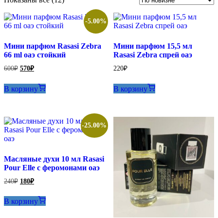
самые
недавние
-5.00%
Мини парфюм Rasasi Zebra
Мини парфюм 15,5 мл
66 ml оаэ стойкий
Rasasi Zebra спрей оаэ
Первоначальная
Текущая
600
₽
570
₽
220
₽
цена
цена:
составляла
570₽.
В корзину
В корзину
600₽.
-25.00%
Масляные духи 10 мл Rasasi
Pour Elle с феромонами оаэ
Первоначальная
Текущая
240
₽
180
₽
цена
цена:
составляла
180₽.
В корзину
240₽.