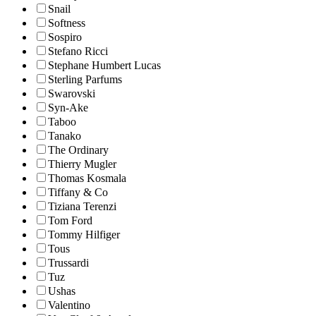
Snail
Softness
Sospiro
Stefano Ricci
Stephane Humbert Lucas
Sterling Parfums
Swarovski
Syn-Ake
Taboo
Tanako
The Ordinary
Thierry Mugler
Thomas Kosmala
Tiffany & Co
Tiziana Terenzi
Tom Ford
Tommy Hilfiger
Tous
Trussardi
Tuz
Ushas
Valentino