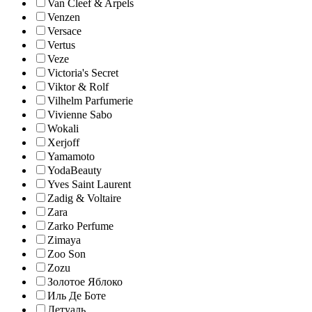
Van Cleef & Arpels
Venzen
Versace
Vertus
Veze
Victoria's Secret
Viktor & Rolf
Vilhelm Parfumerie
Vivienne Sabo
Wokali
Xerjoff
Yamamoto
YodaBeauty
Yves Saint Laurent
Zadig & Voltaire
Zara
Zarko Perfume
Zimaya
Zoo Son
Zozu
Золотое Яблоко
Иль Де Боте
Летуаль