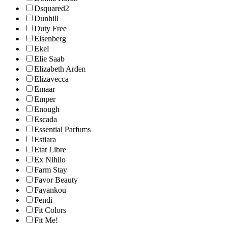
Dsquared2
Dunhill
Duty Free
Eisenberg
Ekel
Elie Saab
Elizabeth Arden
Elizavecca
Emaar
Emper
Enough
Escada
Essential Parfums
Estiara
Etat Libre
Ex Nihilo
Farm Stay
Favor Beauty
Fayankou
Fendi
Fit Colors
Fit Me!