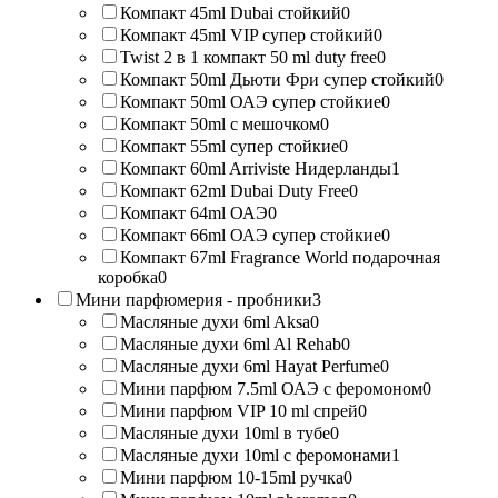
Компакт 45ml Dubai стойкий
0
Компакт 45ml VIP супер стойкий
0
Twist 2 в 1 компакт 50 ml duty free
0
Компакт 50ml Дьюти Фри супер стойкий
0
Компакт 50ml ОАЭ супер стойкие
0
Компакт 50ml с мешочком
0
Компакт 55ml супер стойкие
0
Компакт 60ml Arriviste Нидерланды
1
Компакт 62ml Dubai Duty Free
0
Компакт 64ml ОАЭ
0
Компакт 66ml ОАЭ супер стойкие
0
Компакт 67ml Fragrance World подарочная
коробка
0
Мини парфюмерия - пробники
3
Масляные духи 6ml Aksa
0
Масляные духи 6ml Al Rehab
0
Масляные духи 6ml Hayat Perfume
0
Мини парфюм 7.5ml ОАЭ с феромоном
0
Мини парфюм VIP 10 ml спрей
0
Масляные духи 10ml в тубе
0
Масляные духи 10ml с феромонами
1
Мини парфюм 10-15ml ручка
0