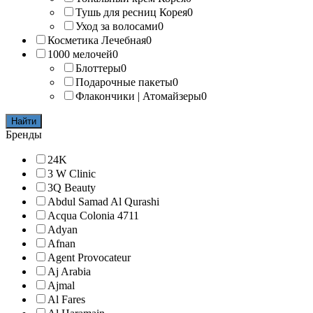
Тушь для ресниц Корея
0
Уход за волосами
0
Косметика Лечебная
0
1000 мелочей
0
Блоттеры
0
Подарочные пакеты
0
Флакончики | Атомайзеры
0
Найти
Бренды
24K
3 W Clinic
3Q Beauty
Abdul Samad Al Qurashi
Acqua Colonia 4711
Adyan
Afnan
Agent Provocateur
Aj Arabia
Ajmal
Al Fares