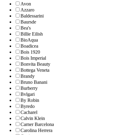
Avon
Azzaro
Baldessarini
Baursde
Bea's
Billie Eilish
BioAqua
Boadicea
Bois 1920
Bois Imperial
Bonvita Beauty
Bottega Veneta
Brandy
Bruno Banani
Burberry
Bvlgari
By Robin
Byredo
Cacharel
Calvin Klein
Carner Barcelona
Carolina Herrera