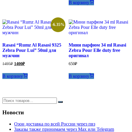
В корзину
-6.35%
Rasasi “Rumz Al Rasasi 9325
Мини парфюм 34 ml Rasasi
Zebra Pour Lui” 50ml для
Zebra Pour Elle duty free
мужчин
оригинал
Первоначальная
Текущая
1495
₽
1400
₽
650
₽
цена
цена:
составляла
1400₽.
В корзину
В корзину
1495₽.
Новости
Озон доставка по всей России через пвз
Заказы также принимаем через Max или Telegram