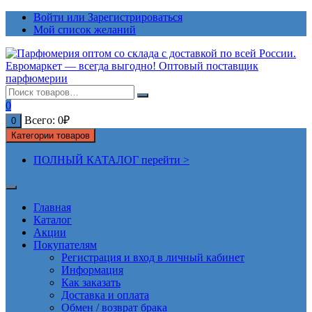
Перейти
Войти или Зарегистрироваться
к
Мой список желаний
содержимому
0
Всего:
0
₽
0
Категории товаров
ПОЛНЫЙ КАТАЛОГ перейти >
Главная
Каталог
Акции
Покупателям
Регистрация и вход в личный кабинет
Информация
Как заказать
Доставка и оплата
Обмен / возврат брака