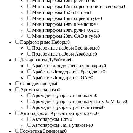
Мини парфюм 10ml pheromon
0
Мини парфюм 12ml спрей стойкие в коробке
0
Мини парфюм 15.5ml спрей
1
Мини парфюм 15ml спрей в тубе
0
Мини парфюм 19ml в мешочке
0
Мини парфюм 20ml ручка ОАЭ
0
Мини парфюм 23ml ОАЭ в тубе
0
Парфюмерные Наборы
0
Подарочные наборы Брендовые
0
Подарочные наборы Арабские
0
Дезодоранты Дубайские
0
Арабские дезодоранты-стик шарик
0
Арабские Дезодоранты брендовые
0
Арабские Дезодоранты ОАЭ
0
Саше для одежды
0
Ароматы для дома
0
Аромадиффузоры с палочками
0
Аромадиффузоры с палочками Lux Jo Malone
0
Аромадиффузоры с распылителем
0
Автопарфюм | Ароматизаторы в авто
0
Автопарфюм 12ml
0
Автопарфюм 8ml в упаковке
0
Косметика Брендовая
0