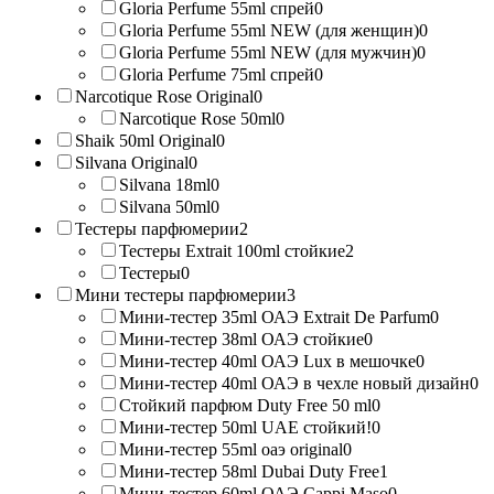
Gloria Perfume 55ml спрей
0
Gloria Perfume 55ml NEW (для женщин)
0
Gloria Perfume 55ml NEW (для мужчин)
0
Gloria Perfume 75ml спрей
0
Narcotique Rose Original
0
Narcotique Rose 50ml
0
Shaik 50ml Original
0
Silvana Original
0
Silvana 18ml
0
Silvana 50ml
0
Тестеры парфюмерии
2
Тестеры Extrait 100ml стойкие
2
Тестеры
0
Мини тестеры парфюмерии
3
Мини-тестер 35ml ОАЭ Extrait De Parfum
0
Мини-тестер 38ml ОАЭ стойкие
0
Мини-тестер 40ml ОАЭ Lux в мешочке
0
Мини-тестер 40ml ОАЭ в чехле новый дизайн
0
Стойкий парфюм Duty Free 50 ml
0
Мини-тестер 50ml UAE стойкий!
0
Мини-тестер 55ml оаэ original
0
Мини-тестер 58ml Dubai Duty Free
1
Мини-тестер 60ml ОАЭ Cappi Maso
0