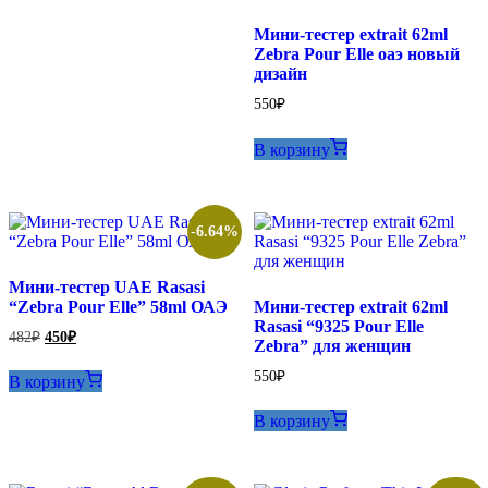
Мини-тестер extrait 62ml
Zebra Pour Elle оаэ новый
дизайн
550
₽
В корзину
-6.64%
Мини-тестер UAE Rasasi
“Zebra Pour Elle” 58ml ОАЭ
Мини-тестер extrait 62ml
Rasasi “9325 Pour Elle
Первоначальная
Текущая
482
₽
450
₽
Zebra” для женщин
цена
цена:
составляла
450₽.
550
₽
В корзину
482₽.
В корзину