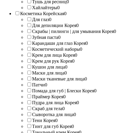
Тушь для ресниц
0
Хайлайтеры
0
Косметика Корейская
0
Для глаз
0
Для депиляции Корея
0
Скрабы | пилинги | для умывания Корея
0
Зубная паста
0
Карандаши для глаз Корея
0
Косметический наборы
0
Крем для лица Корея
0
Крем для рук Корея
0
Кушон для лица
0
Маски для лица
0
Маски тканевые для лица
0
Патчи
0
Помада для губ | Блески Корея
0
Праймер Корея
0
Пудра для лица Корея
0
Скраб для тела
0
Сыворотка для лица
0
Тени Корея
0
Тинт для губ Корея
0
Тональный крем Корея
0