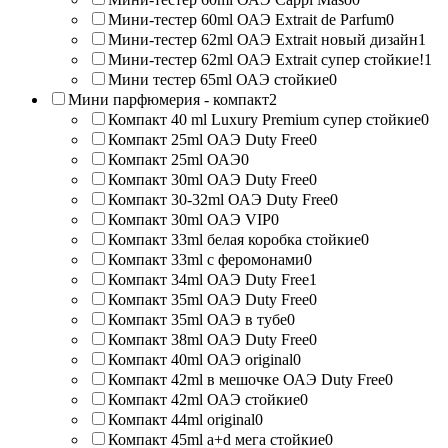
Мини-тестер 60ml ОАЭ Extrait de Parfum
0
Мини-тестер 62ml ОАЭ Extrait новый дизайн
1
Мини-тестер 62ml ОАЭ Extrait супер стойкие!
1
Мини тестер 65ml ОАЭ стойкие
0
Мини парфюмерия - компакт
2
Компакт 40 ml Luxury Premium супер стойкие
0
Компакт 25ml ОАЭ Duty Free
0
Компакт 25ml ОАЭ
0
Компакт 30ml ОАЭ Duty Free
0
Компакт 30-32ml ОАЭ Duty Free
0
Компакт 30ml ОАЭ VIP
0
Компакт 33ml белая коробка стойкие
0
Компакт 33ml с феромонами
0
Компакт 34ml ОАЭ Duty Free
1
Компакт 35ml ОАЭ Duty Free
0
Компакт 35ml ОАЭ в тубе
0
Компакт 38ml ОАЭ Duty Free
0
Компакт 40ml ОАЭ original
0
Компакт 42ml в мешочке ОАЭ Duty Free
0
Компакт 42ml ОАЭ стойкие
0
Компакт 44ml original
0
Компакт 45ml a+d мега стойкие
0