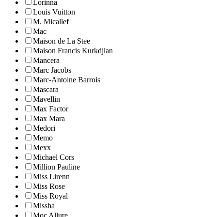
Lorinna
Louis Vuitton
M. Micallef
Mac
Maison de La Stee
Maison Francis Kurkdjian
Mancera
Marc Jacobs
Marc-Antoine Barrois
Mascara
Mavellin
Max Factor
Max Mara
Medori
Memo
Mexx
Michael Cors
Million Pauline
Miss Lirenn
Miss Rose
Miss Royal
Missha
Moc Allure