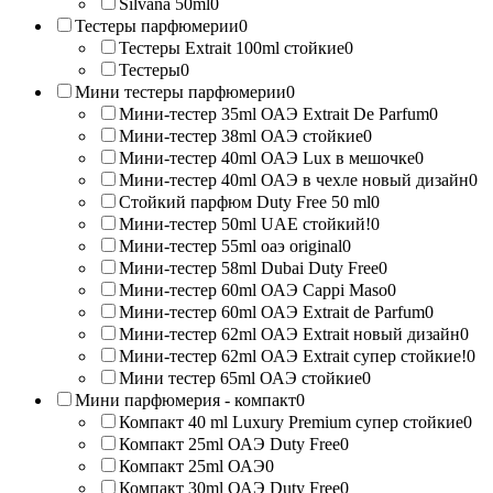
Silvana 50ml
0
Тестеры парфюмерии
0
Тестеры Extrait 100ml стойкие
0
Тестеры
0
Мини тестеры парфюмерии
0
Мини-тестер 35ml ОАЭ Extrait De Parfum
0
Мини-тестер 38ml ОАЭ стойкие
0
Мини-тестер 40ml ОАЭ Lux в мешочке
0
Мини-тестер 40ml ОАЭ в чехле новый дизайн
0
Стойкий парфюм Duty Free 50 ml
0
Мини-тестер 50ml UAE стойкий!
0
Мини-тестер 55ml оаэ original
0
Мини-тестер 58ml Dubai Duty Free
0
Мини-тестер 60ml ОАЭ Cappi Maso
0
Мини-тестер 60ml ОАЭ Extrait de Parfum
0
Мини-тестер 62ml ОАЭ Extrait новый дизайн
0
Мини-тестер 62ml ОАЭ Extrait супер стойкие!
0
Мини тестер 65ml ОАЭ стойкие
0
Мини парфюмерия - компакт
0
Компакт 40 ml Luxury Premium супер стойкие
0
Компакт 25ml ОАЭ Duty Free
0
Компакт 25ml ОАЭ
0
Компакт 30ml ОАЭ Duty Free
0