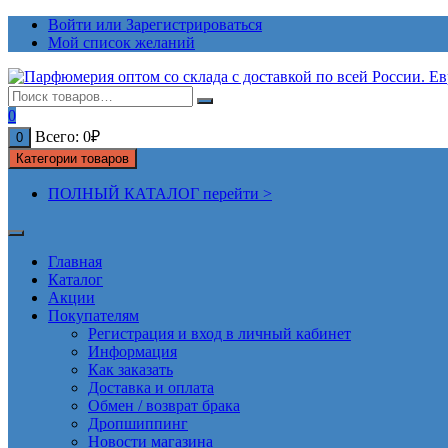
Перейти
Войти или Зарегистрироваться
к
Мой список желаний
содержимому
0
Всего:
0
₽
0
Категории товаров
ПОЛНЫЙ КАТАЛОГ перейти >
Главная
Каталог
Акции
Покупателям
Регистрация и вход в личный кабинет
Информация
Как заказать
Доставка и оплата
Обмен / возврат брака
Дропшиппинг
Новости магазина