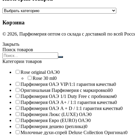
Корзина
© 2026, Парфюмерия оптом со склада с доставкой по всей Рос
Закрыть
Поиск товаров
Search
products:
Категории товаров
Rose original ОАЭ
0
Rose 30 ml
0
Парфюмерия ОАЭ VIP/1:1 гарантия качества
0
Оригинальная Парфюмерия с маркировкой
0
Парфюмерия ОАЭ 1/1 Duty Free с пробником
0
Парфюмерия ОАЭ A+ / 1:1 гарантия качества
0
Парфюмерия ОАЭ A + D / 1:1 гарантия качества
0
Парфюмерия Люкс (LUXE) ОАЭ
0
Парфюмерия Евро (EURO) ОАЭ
0
Парфюмерия дешево (реплика)
0
Молочные духи-спрей Deluxe Collection Оригинал
0