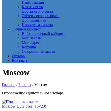
Информация
Как заказать
Доставка и оплата
Обмен / возврат брака
Дропшиппинг
Новости магазина
Личный кабинет
Войти в личный кабинет
Мои заказы
Мои адреса
Корзина
Оформление заказа
Отзывы
Контакты
Moscow
Главная
/
Бренды
/ Moscow
Отображение единственного товара