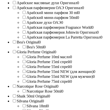
Арабские масляные духи Оригинал
0
Арабская парфюмерия ОАЭ Оригинал
0
Арабский мини парфюм 30 ml
0
Арабский мини-парфюм 50ml
0
Арабские духи ОАЭ
0
Арабская парфюмерия Fragrance World
0
Арабская парфюмерия Johnwin Оригинал
0
Арабская парфюмерия La Parretta Оригинал
0
Bea's Original
0
Bea's 50ml
0
Gloria Perfume Original
0
Gloria Perfume 10ml масло
0
Gloria Perfume 15ml спрей
0
Gloria Perfume 55ml спрей
0
Gloria Perfume 55ml NEW (для женщин)
0
Gloria Perfume 55ml NEW (для мужчин)
0
Gloria Perfume 75ml спрей
0
Narcotique Rose Original
0
Narcotique Rose 50ml
0
Shaik 50ml Original
0
Silvana Original
0
Silvana 18ml
0