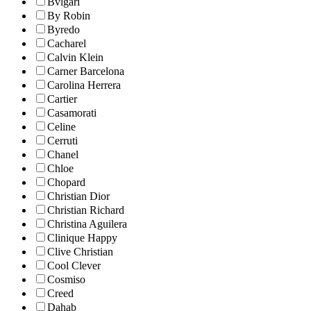
Bvlgari
By Robin
Byredo
Cacharel
Calvin Klein
Carner Barcelona
Carolina Herrera
Cartier
Casamorati
Celine
Cerruti
Chanel
Chloe
Chopard
Christian Dior
Christian Richard
Christina Aguilera
Clinique Happy
Clive Christian
Cool Clever
Cosmiso
Creed
Dahab