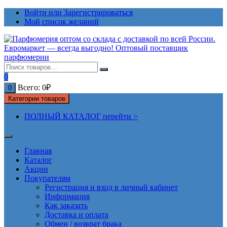
Перейти
Войти или Зарегистрироваться
к
Мой список желаний
содержимому
0
Всего:
0
₽
0
Категории товаров
ПОЛНЫЙ КАТАЛОГ перейти >
Главная
Каталог
Акции
Покупателям
Регистрация и вход в личный кабинет
Информация
Как заказать
Доставка и оплата
Обмен / возврат брака