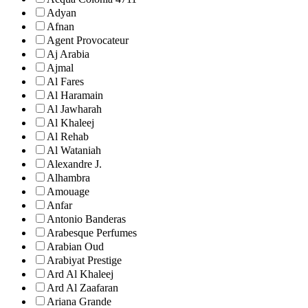
Adyan
Afnan
Agent Provocateur
Aj Arabia
Ajmal
Al Fares
Al Haramain
Al Jawharah
Al Khaleej
Al Rehab
Al Wataniah
Alexandre J.
Alhambra
Amouage
Anfar
Antonio Banderas
Arabesque Perfumes
Arabian Oud
Arabiyat Prestige
Ard Al Khaleej
Ard Al Zaafaran
Ariana Grande