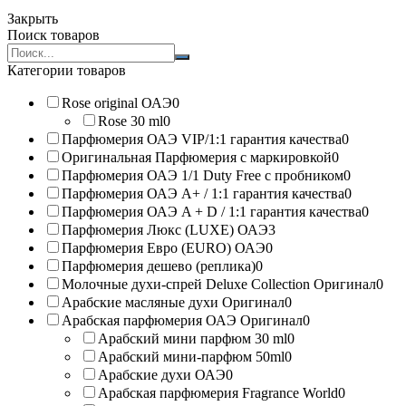
Закрыть
Поиск товаров
Search
products:
Категории товаров
Rose original ОАЭ
0
Rose 30 ml
0
Парфюмерия ОАЭ VIP/1:1 гарантия качества
0
Оригинальная Парфюмерия с маркировкой
0
Парфюмерия ОАЭ 1/1 Duty Free с пробником
0
Парфюмерия ОАЭ A+ / 1:1 гарантия качества
0
Парфюмерия ОАЭ A + D / 1:1 гарантия качества
0
Парфюмерия Люкс (LUXE) ОАЭ
3
Парфюмерия Евро (EURO) ОАЭ
0
Парфюмерия дешево (реплика)
0
Молочные духи-спрей Deluxe Collection Оригинал
0
Арабские масляные духи Оригинал
0
Арабская парфюмерия ОАЭ Оригинал
0
Арабский мини парфюм 30 ml
0
Арабский мини-парфюм 50ml
0
Арабские духи ОАЭ
0
Арабская парфюмерия Fragrance World
0