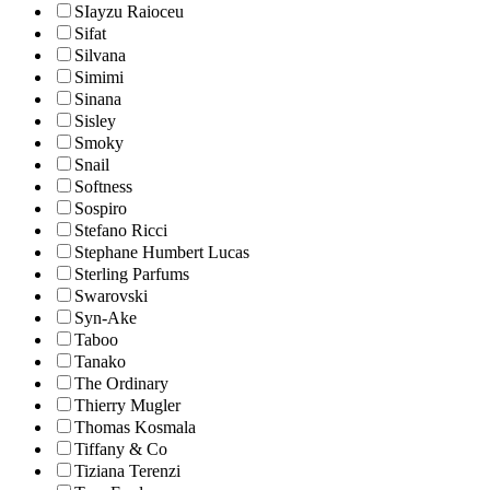
SIayzu Raioceu
Sifat
Silvana
Simimi
Sinana
Sisley
Smoky
Snail
Softness
Sospiro
Stefano Ricci
Stephane Humbert Lucas
Sterling Parfums
Swarovski
Syn-Ake
Taboo
Tanako
The Ordinary
Thierry Mugler
Thomas Kosmala
Tiffany & Co
Tiziana Terenzi