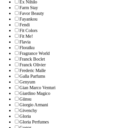
Ex Nihilo
Farm Stay
Favor Beauty
Fayankou
Fendi
Fit Colors
Fit Me!
Flavia
Floraïku
Fragrance World
Franck Boclet
Franck Olivier
Frederic Malle
Galla Parfums
Genyum
Gian Marco Venturi
Giardino Magico
Giinsu
Giorgio Armani
Givenchy
Gloria
Gloria Perfumes
Gogor