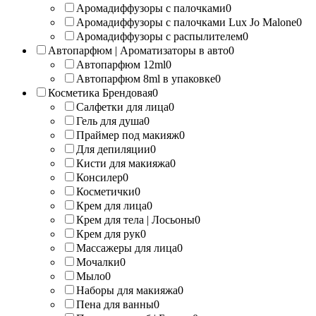
Аромадиффузоры с палочками
0
Аромадиффузоры с палочками Lux Jo Malone
0
Аромадиффузоры с распылителем
0
Автопарфюм | Ароматизаторы в авто
0
Автопарфюм 12ml
0
Автопарфюм 8ml в упаковке
0
Косметика Брендовая
0
Салфетки для лица
0
Гель для душа
0
Праймер под макияж
0
Для депиляции
0
Кисти для макияжа
0
Консилер
0
Косметички
0
Крем для лица
0
Крем для тела | Лосьоны
0
Крем для рук
0
Массажеры для лица
0
Мочалки
0
Мыло
0
Наборы для макияжа
0
Пена для ванны
0