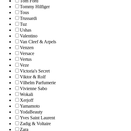
Tom Ford
Tommy Hilfiger
Tous
Trussardi
Tuz
Ushas
Valentino
Van Cleef & Arpels
Venzen
Versace
Vertus
Veze
Victoria's Secret
Viktor & Rolf
Vilhelm Parfumerie
Vivienne Sabo
Wokali
Xerjoff
Yamamoto
YodaBeauty
Yves Saint Laurent
Zadig & Voltaire
Zara