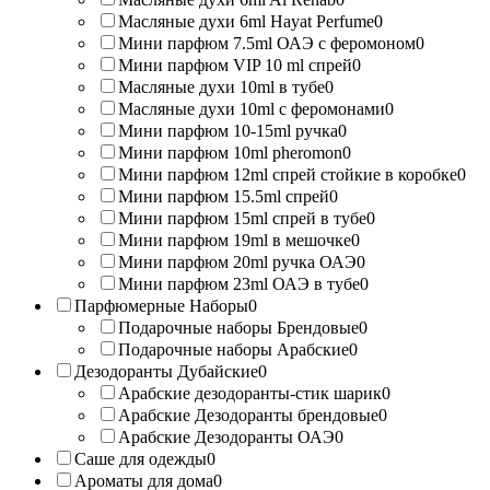
Масляные духи 6ml Hayat Perfume
0
Мини парфюм 7.5ml ОАЭ с феромоном
0
Мини парфюм VIP 10 ml спрей
0
Масляные духи 10ml в тубе
0
Масляные духи 10ml с феромонами
0
Мини парфюм 10-15ml ручка
0
Мини парфюм 10ml pheromon
0
Мини парфюм 12ml спрей стойкие в коробке
0
Мини парфюм 15.5ml спрей
0
Мини парфюм 15ml спрей в тубе
0
Мини парфюм 19ml в мешочке
0
Мини парфюм 20ml ручка ОАЭ
0
Мини парфюм 23ml ОАЭ в тубе
0
Парфюмерные Наборы
0
Подарочные наборы Брендовые
0
Подарочные наборы Арабские
0
Дезодоранты Дубайские
0
Арабские дезодоранты-стик шарик
0
Арабские Дезодоранты брендовые
0
Арабские Дезодоранты ОАЭ
0
Саше для одежды
0
Ароматы для дома
0