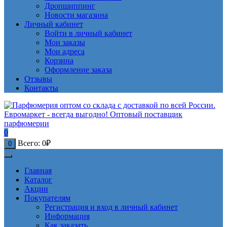
Дропшиппинг
Новости магазина
Личный кабинет
Войти в личный кабинет
Мои заказы
Мои адреса
Корзина
Оформление заказа
Отзывы
Контакты
0
Всего:
0
₽
0
Главная
Каталог
Акции
Покупателям
Регистрация и вход в личный кабинет
Информация
Как заказать