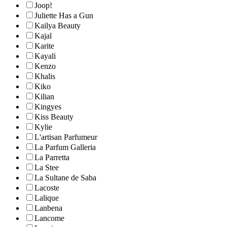
Joop!
Juliette Has a Gun
Kailya Beauty
Kajal
Karite
Kayali
Kenzo
Khalis
Kiko
Kilian
Kingyes
Kiss Beauty
Kylie
L'artisan Parfumeur
La Parfum Galleria
La Parretta
La Stee
La Sultane de Saba
Lacoste
Lalique
Lanbena
Lancome