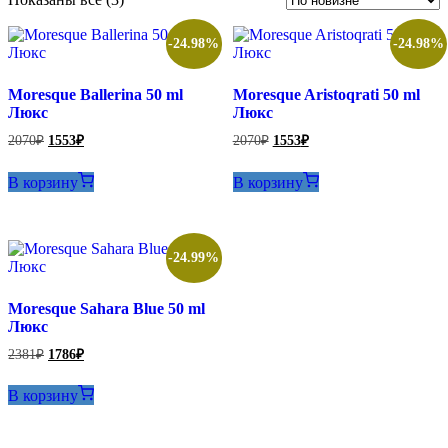
самые
недавние
-24.98%
-24.98%
Moresque Ballerina 50 ml
Moresque Aristoqrati 50 ml
Люкс
Люкс
Первоначальная
Текущая
Первоначальная
Текущая
2070
₽
1553
₽
2070
₽
1553
₽
цена
цена:
цена
цена:
составляла
составляла
1553₽.
1553₽.
В корзину
В корзину
2070₽.
2070₽.
-24.99%
Moresque Sahara Blue 50 ml
Люкс
Первоначальная
Текущая
2381
₽
1786
₽
цена
цена:
составляла
1786₽.
В корзину
2381₽.