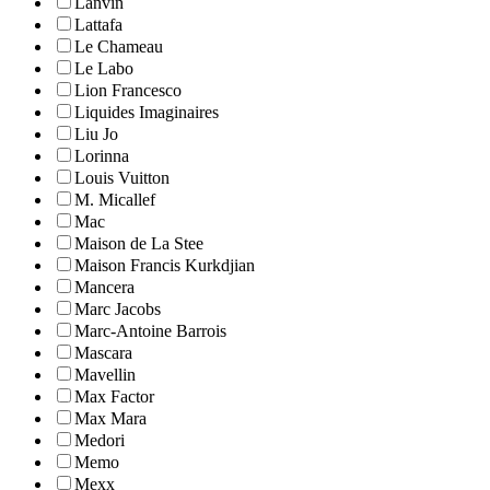
Lanvin
Lattafa
Le Chameau
Le Labo
Lion Francesco
Liquides Imaginaires
Liu Jo
Lorinna
Louis Vuitton
M. Micallef
Mac
Maison de La Stee
Maison Francis Kurkdjian
Mancera
Marc Jacobs
Marc-Antoine Barrois
Mascara
Mavellin
Max Factor
Max Mara
Medori
Memo
Mexx