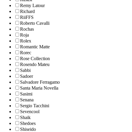
Remy Latour
Richard
RiiFFS
Roberto Cavalli
Rochas
Roja
Rolex
Romantic Matte
Rorec
Rose Collection
Rosendo Mateu
Sabbi
Sadoer
Salvadore Ferragamo
Santa Maria Novella
Sasimi
Senana
Sergio Tacchini
Sevencool
Shaik
Shedoes
Shiseido