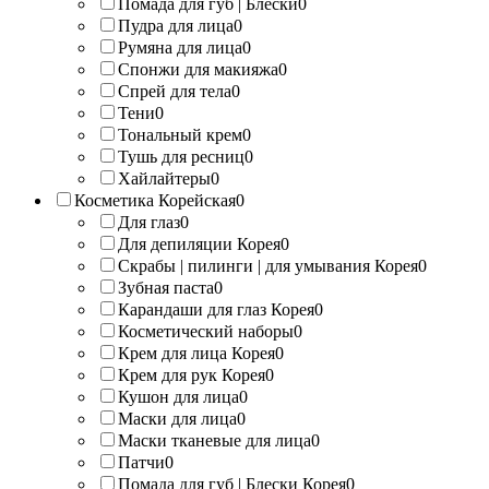
Помада для губ | Блески
0
Пудра для лица
0
Румяна для лица
0
Спонжи для макияжа
0
Спрей для тела
0
Тени
0
Тональный крем
0
Тушь для ресниц
0
Хайлайтеры
0
Косметика Корейская
0
Для глаз
0
Для депиляции Корея
0
Скрабы | пилинги | для умывания Корея
0
Зубная паста
0
Карандаши для глаз Корея
0
Косметический наборы
0
Крем для лица Корея
0
Крем для рук Корея
0
Кушон для лица
0
Маски для лица
0
Маски тканевые для лица
0
Патчи
0
Помада для губ | Блески Корея
0