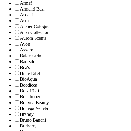
Armaf
Armand Basi
Asdaaf
Asmaa
Atelier Cologne
Attar Collection
Aurora Scents
Avon
Azzaro
Baldessarini
Baursde
Bea's
Billie Eilish
BioAqua
Boadicea
Bois 1920
Bois Imperial
Bonvita Beauty
Bottega Veneta
Brandy
Bruno Banani
Burberry