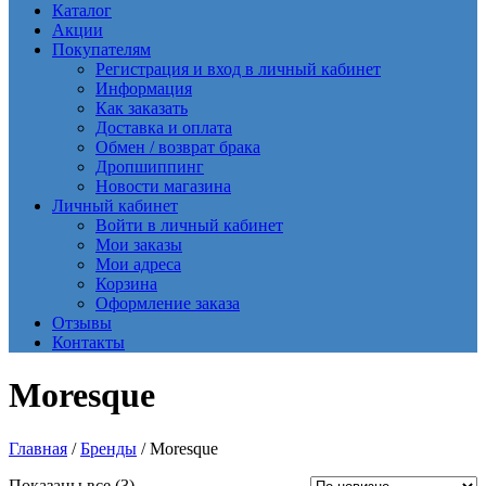
Каталог
Акции
Покупателям
Регистрация и вход в личный кабинет
Информация
Как заказать
Доставка и оплата
Обмен / возврат брака
Дропшиппинг
Новости магазина
Личный кабинет
Войти в личный кабинет
Мои заказы
Мои адреса
Корзина
Оформление заказа
Отзывы
Контакты
Moresque
Главная
/
Бренды
/ Moresque
Сортировка:
Показаны все (3)