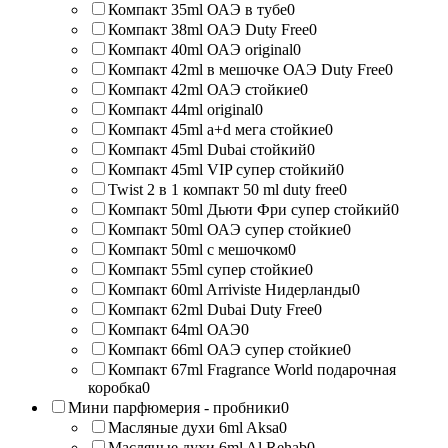
Компакт 35ml ОАЭ в тубе
0
Компакт 38ml ОАЭ Duty Free
0
Компакт 40ml ОАЭ original
0
Компакт 42ml в мешочке ОАЭ Duty Free
0
Компакт 42ml ОАЭ стойкие
0
Компакт 44ml original
0
Компакт 45ml a+d мега стойкие
0
Компакт 45ml Dubai стойкий
0
Компакт 45ml VIP супер стойкий
0
Twist 2 в 1 компакт 50 ml duty free
0
Компакт 50ml Дьюти Фри супер стойкий
0
Компакт 50ml ОАЭ супер стойкие
0
Компакт 50ml с мешочком
0
Компакт 55ml супер стойкие
0
Компакт 60ml Arriviste Нидерланды
0
Компакт 62ml Dubai Duty Free
0
Компакт 64ml ОАЭ
0
Компакт 66ml ОАЭ супер стойкие
0
Компакт 67ml Fragrance World подарочная
коробка
0
Мини парфюмерия - пробники
0
Масляные духи 6ml Aksa
0
Масляные духи 6ml Al Rehab
0