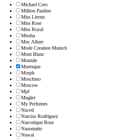
Michael Cors
Million Pauline
Miss Lirenn
Miss Rose
Miss Royal
Missha
Moc Allure
Mode Creation Munich
Mont Blanc
Montale
Moresque
Morph
Moschino
Moscow
Mpf
Mugler
My Perfumes
Naced
Narciso Rodriguez
Narcotique Rose
Nasomatto
Nawal