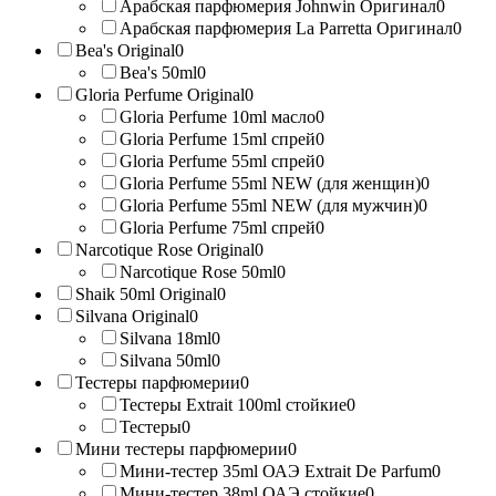
Арабская парфюмерия Johnwin Оригинал
0
Арабская парфюмерия La Parretta Оригинал
0
Bea's Original
0
Bea's 50ml
0
Gloria Perfume Original
0
Gloria Perfume 10ml масло
0
Gloria Perfume 15ml спрей
0
Gloria Perfume 55ml спрей
0
Gloria Perfume 55ml NEW (для женщин)
0
Gloria Perfume 55ml NEW (для мужчин)
0
Gloria Perfume 75ml спрей
0
Narcotique Rose Original
0
Narcotique Rose 50ml
0
Shaik 50ml Original
0
Silvana Original
0
Silvana 18ml
0
Silvana 50ml
0
Тестеры парфюмерии
0
Тестеры Extrait 100ml стойкие
0
Тестеры
0
Мини тестеры парфюмерии
0
Мини-тестер 35ml ОАЭ Extrait De Parfum
0
Мини-тестер 38ml ОАЭ стойкие
0