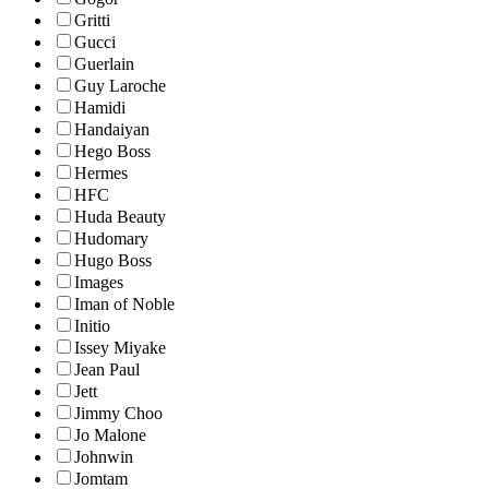
Gritti
Gucci
Guerlain
Guy Laroche
Hamidi
Handaiyan
Hego Boss
Hermes
HFC
Huda Beauty
Hudomary
Hugo Boss
Images
Iman of Noble
Initio
Issey Miyake
Jean Paul
Jett
Jimmy Choo
Jo Malone
Johnwin
Jomtam