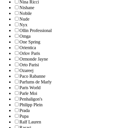
Nina Ricci
Nishane
Nobile
Nude
Nyx
Ollin Professional
Omga
One Spring
Orientica
Orlov Paris
Ormonde Jayne
Orto Parisi
Ozareej
Paco Rabanne
Parfums de Marly
Paris World
Parle Moi
Penhaligon's
Philipp Plein
Prada
Pupa
Ralf Lauren
Rasasi