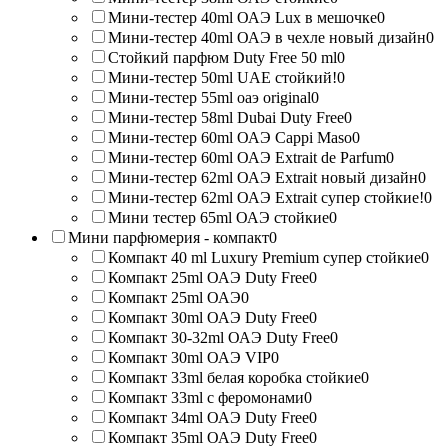
Мини-тестер 40ml ОАЭ Lux в мешочке
0
Мини-тестер 40ml ОАЭ в чехле новый дизайн
0
Стойкий парфюм Duty Free 50 ml
0
Мини-тестер 50ml UAE стойкий!
0
Мини-тестер 55ml оаэ original
0
Мини-тестер 58ml Dubai Duty Free
0
Мини-тестер 60ml ОАЭ Cappi Maso
0
Мини-тестер 60ml ОАЭ Extrait de Parfum
0
Мини-тестер 62ml ОАЭ Extrait новый дизайн
0
Мини-тестер 62ml ОАЭ Extrait супер стойкие!
0
Мини тестер 65ml ОАЭ стойкие
0
Мини парфюмерия - компакт
0
Компакт 40 ml Luxury Premium супер стойкие
0
Компакт 25ml ОАЭ Duty Free
0
Компакт 25ml ОАЭ
0
Компакт 30ml ОАЭ Duty Free
0
Компакт 30-32ml ОАЭ Duty Free
0
Компакт 30ml ОАЭ VIP
0
Компакт 33ml белая коробка стойкие
0
Компакт 33ml с феромонами
0
Компакт 34ml ОАЭ Duty Free
0
Компакт 35ml ОАЭ Duty Free
0