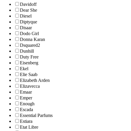
Davidoff
Dear She
Diesel
Diptyque
Disaar
Dodo Girl
Donna Karan
Dsquared2
Dunhill
Duty Free
Eisenberg
Ekel
Elie Saab
Elizabeth Arden
Elizavecca
Emaar
Emper
Enough
Escada
Essential Parfums
Estiara
Etat Libre