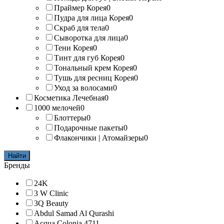
Праймер Корея
0
Пудра для лица Корея
0
Скраб для тела
0
Сыворотка для лица
0
Тени Корея
0
Тинт для губ Корея
0
Тональный крем Корея
0
Тушь для ресниц Корея
0
Уход за волосами
0
Косметика Лечебная
0
1000 мелочей
0
Блоттеры
0
Подарочные пакеты
0
Флакончики | Атомайзеры
0
Найти
Бренды
24K
3 W Clinic
3Q Beauty
Abdul Samad Al Qurashi
Acqua Colonia 4711