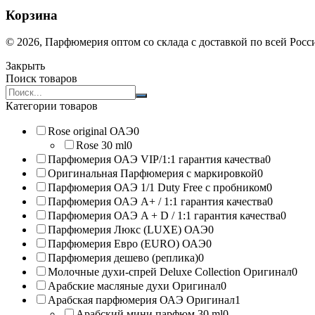
Корзина
© 2026, Парфюмерия оптом со склада с доставкой по всей Рос
Закрыть
Поиск товаров
Search
products:
Категории товаров
Rose original ОАЭ
0
Rose 30 ml
0
Парфюмерия ОАЭ VIP/1:1 гарантия качества
0
Оригинальная Парфюмерия с маркировкой
0
Парфюмерия ОАЭ 1/1 Duty Free с пробником
0
Парфюмерия ОАЭ A+ / 1:1 гарантия качества
0
Парфюмерия ОАЭ A + D / 1:1 гарантия качества
0
Парфюмерия Люкс (LUXE) ОАЭ
0
Парфюмерия Евро (EURO) ОАЭ
0
Парфюмерия дешево (реплика)
0
Молочные духи-спрей Deluxe Collection Оригинал
0
Арабские масляные духи Оригинал
0
Арабская парфюмерия ОАЭ Оригинал
1
Арабский мини парфюм 30 ml
0