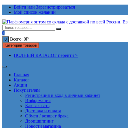
Перейти
Войти или Зарегистрироваться
к
Мой список желаний
содержимому
0
Всего:
0
₽
0
Категории товаров
ПОЛНЫЙ КАТАЛОГ перейти >
Главная
Каталог
Акции
Покупателям
Регистрация и вход в личный кабинет
Информация
Как заказать
Доставка и оплата
Обмен / возврат брака
Дропшиппинг
Новости магазина