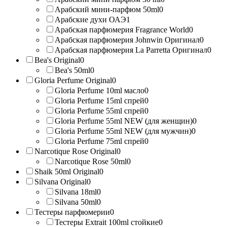
Арабский мини-парфюм 50ml
0
Арабские духи ОАЭ
1
Арабская парфюмерия Fragrance World
0
Арабская парфюмерия Johnwin Оригинал
0
Арабская парфюмерия La Parretta Оригинал
0
Bea's Original
0
Bea's 50ml
0
Gloria Perfume Original
0
Gloria Perfume 10ml масло
0
Gloria Perfume 15ml спрей
0
Gloria Perfume 55ml спрей
0
Gloria Perfume 55ml NEW (для женщин)
0
Gloria Perfume 55ml NEW (для мужчин)
0
Gloria Perfume 75ml спрей
0
Narcotique Rose Original
0
Narcotique Rose 50ml
0
Shaik 50ml Original
0
Silvana Original
0
Silvana 18ml
0
Silvana 50ml
0
Тестеры парфюмерии
0
Тестеры Extrait 100ml стойкие
0