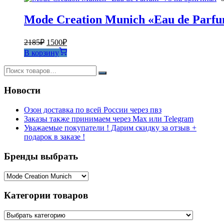
Mode Creation Munich «Eau de Parfu
Первоначальная
Текущая
2185
₽
1500
₽
цена
цена:
В корзину
составляла
1500₽.
2185₽.
Новости
Озон доставка по всей России через пвз
Заказы также принимаем через Max или Telegram
Уважаемые покупатели ! Дарим скидку за отзыв +
подарок в заказе !
Бренды выбрать
Категории товаров