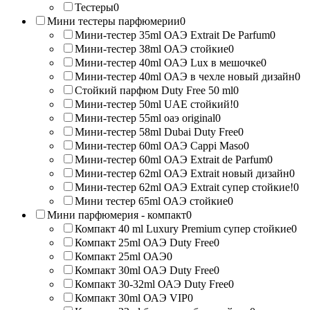
Тестеры
0
Мини тестеры парфюмерии
0
Мини-тестер 35ml ОАЭ Extrait De Parfum
0
Мини-тестер 38ml ОАЭ стойкие
0
Мини-тестер 40ml ОАЭ Lux в мешочке
0
Мини-тестер 40ml ОАЭ в чехле новый дизайн
0
Стойкий парфюм Duty Free 50 ml
0
Мини-тестер 50ml UAE стойкий!
0
Мини-тестер 55ml оаэ original
0
Мини-тестер 58ml Dubai Duty Free
0
Мини-тестер 60ml ОАЭ Cappi Maso
0
Мини-тестер 60ml ОАЭ Extrait de Parfum
0
Мини-тестер 62ml ОАЭ Extrait новый дизайн
0
Мини-тестер 62ml ОАЭ Extrait супер стойкие!
0
Мини тестер 65ml ОАЭ стойкие
0
Мини парфюмерия - компакт
0
Компакт 40 ml Luxury Premium супер стойкие
0
Компакт 25ml ОАЭ Duty Free
0
Компакт 25ml ОАЭ
0
Компакт 30ml ОАЭ Duty Free
0
Компакт 30-32ml ОАЭ Duty Free
0
Компакт 30ml ОАЭ VIP
0