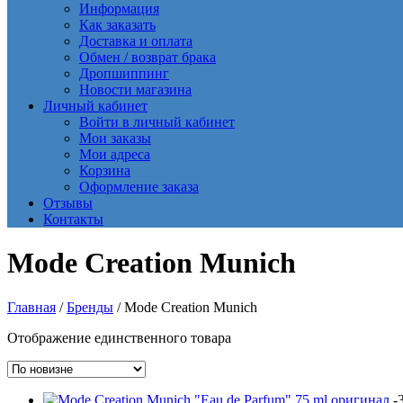
Информация
Как заказать
Доставка и оплата
Обмен / возврат брака
Дропшиппинг
Новости магазина
Личный кабинет
Войти в личный кабинет
Мои заказы
Мои адреса
Корзина
Оформление заказа
Отзывы
Контакты
Mode Creation Munich
Главная
/
Бренды
/ Mode Creation Munich
Отображение единственного товара
-