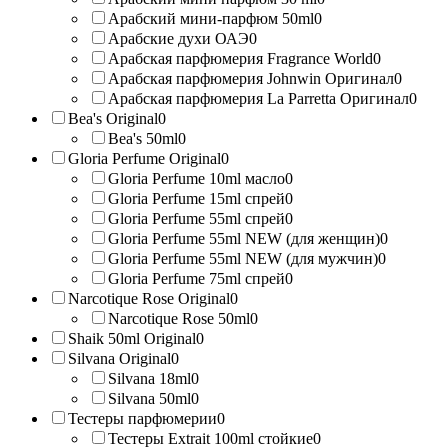
Арабский мини-парфюм 50ml
0
Арабские духи ОАЭ
0
Арабская парфюмерия Fragrance World
0
Арабская парфюмерия Johnwin Оригинал
0
Арабская парфюмерия La Parretta Оригинал
0
Bea's Original
0
Bea's 50ml
0
Gloria Perfume Original
0
Gloria Perfume 10ml масло
0
Gloria Perfume 15ml спрей
0
Gloria Perfume 55ml спрей
0
Gloria Perfume 55ml NEW (для женщин)
0
Gloria Perfume 55ml NEW (для мужчин)
0
Gloria Perfume 75ml спрей
0
Narcotique Rose Original
0
Narcotique Rose 50ml
0
Shaik 50ml Original
0
Silvana Original
0
Silvana 18ml
0
Silvana 50ml
0
Тестеры парфюмерии
0
Тестеры Extrait 100ml стойкие
0