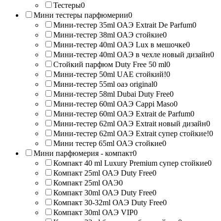
Тестеры
0
Мини тестеры парфюмерии
0
Мини-тестер 35ml ОАЭ Extrait De Parfum
0
Мини-тестер 38ml ОАЭ стойкие
0
Мини-тестер 40ml ОАЭ Lux в мешочке
0
Мини-тестер 40ml ОАЭ в чехле новый дизайн
0
Стойкий парфюм Duty Free 50 ml
0
Мини-тестер 50ml UAE стойкий!
0
Мини-тестер 55ml оаэ original
0
Мини-тестер 58ml Dubai Duty Free
0
Мини-тестер 60ml ОАЭ Cappi Maso
0
Мини-тестер 60ml ОАЭ Extrait de Parfum
0
Мини-тестер 62ml ОАЭ Extrait новый дизайн
0
Мини-тестер 62ml ОАЭ Extrait супер стойкие!
0
Мини тестер 65ml ОАЭ стойкие
0
Мини парфюмерия - компакт
0
Компакт 40 ml Luxury Premium супер стойкие
0
Компакт 25ml ОАЭ Duty Free
0
Компакт 25ml ОАЭ
0
Компакт 30ml ОАЭ Duty Free
0
Компакт 30-32ml ОАЭ Duty Free
0
Компакт 30ml ОАЭ VIP
0