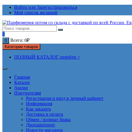
Перейти
Войти или Зарегистрироваться
к
Мой список желаний
содержимому
0
Всего:
0
₽
0
Категории товаров
ПОЛНЫЙ КАТАЛОГ перейти >
Главная
Каталог
Акции
Покупателям
Регистрация и вход в личный кабинет
Информация
Как заказать
Доставка и оплата
Обмен / возврат брака
Дропшиппинг
Новости магазина