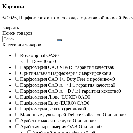
Корзина
© 2026, Парфюмерия оптом со склада с доставкой по всей Рос
Закрыть
Поиск товаров
Search
products:
Категории товаров
Rose original ОАЭ
0
Rose 30 ml
0
Парфюмерия ОАЭ VIP/1:1 гарантия качества
0
Оригинальная Парфюмерия с маркировкой
0
Парфюмерия ОАЭ 1/1 Duty Free с пробником
0
Парфюмерия ОАЭ A+ / 1:1 гарантия качества
0
Парфюмерия ОАЭ A + D / 1:1 гарантия качества
0
Парфюмерия Люкс (LUXE) ОАЭ
0
Парфюмерия Евро (EURO) ОАЭ
0
Парфюмерия дешево (реплика)
0
Молочные духи-спрей Deluxe Collection Оригинал
0
Арабские масляные духи Оригинал
0
Арабская парфюмерия ОАЭ Оригинал
0
Арабский мини парфюм 30 ml
0