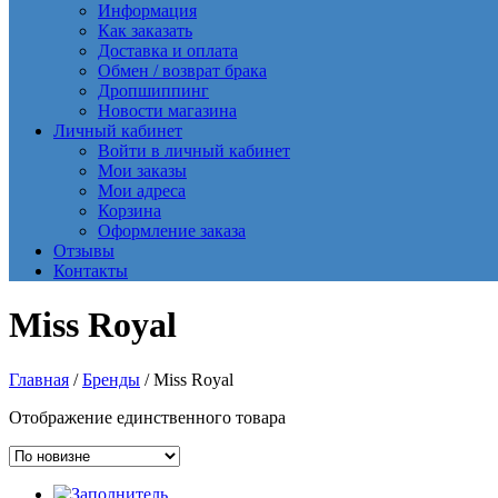
Информация
Как заказать
Доставка и оплата
Обмен / возврат брака
Дропшиппинг
Новости магазина
Личный кабинет
Войти в личный кабинет
Мои заказы
Мои адреса
Корзина
Оформление заказа
Отзывы
Контакты
Miss Royal
Главная
/
Бренды
/ Miss Royal
Отображение единственного товара