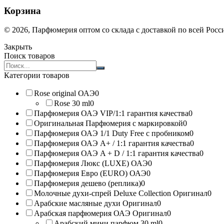
Корзина
© 2026, Парфюмерия оптом со склада с доставкой по всей Рос
Закрыть
Поиск товаров
Search
products:
Категории товаров
Rose original ОАЭ
0
Rose 30 ml
0
Парфюмерия ОАЭ VIP/1:1 гарантия качества
0
Оригинальная Парфюмерия с маркировкой
0
Парфюмерия ОАЭ 1/1 Duty Free с пробником
0
Парфюмерия ОАЭ A+ / 1:1 гарантия качества
0
Парфюмерия ОАЭ A + D / 1:1 гарантия качества
0
Парфюмерия Люкс (LUXE) ОАЭ
0
Парфюмерия Евро (EURO) ОАЭ
0
Парфюмерия дешево (реплика)
0
Молочные духи-спрей Deluxe Collection Оригинал
0
Арабские масляные духи Оригинал
0
Арабская парфюмерия ОАЭ Оригинал
0
Арабский мини парфюм 30 ml
0