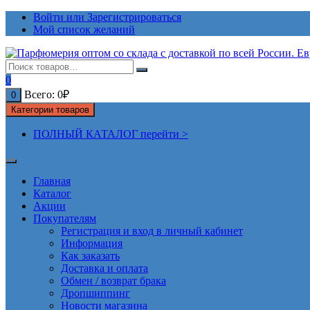
Перейти
Войти или Зарегистрироваться
к
Мой список желаний
содержимому
0
Всего:
0
₽
0
Категории товаров
ПОЛНЫЙ КАТАЛОГ перейти >
Главная
Каталог
Акции
Покупателям
Регистрация и вход в личный кабинет
Информация
Как заказать
Доставка и оплата
Обмен / возврат брака
Дропшиппинг
Новости магазина