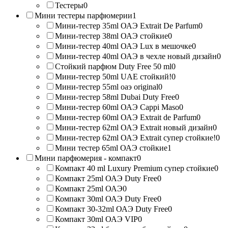
Тестеры
0
Мини тестеры парфюмерии
1
Мини-тестер 35ml ОАЭ Extrait De Parfum
0
Мини-тестер 38ml ОАЭ стойкие
0
Мини-тестер 40ml ОАЭ Lux в мешочке
0
Мини-тестер 40ml ОАЭ в чехле новый дизайн
0
Стойкий парфюм Duty Free 50 ml
0
Мини-тестер 50ml UAE стойкий!
0
Мини-тестер 55ml оаэ original
0
Мини-тестер 58ml Dubai Duty Free
0
Мини-тестер 60ml ОАЭ Cappi Maso
0
Мини-тестер 60ml ОАЭ Extrait de Parfum
0
Мини-тестер 62ml ОАЭ Extrait новый дизайн
0
Мини-тестер 62ml ОАЭ Extrait супер стойкие!
0
Мини тестер 65ml ОАЭ стойкие
1
Мини парфюмерия - компакт
0
Компакт 40 ml Luxury Premium супер стойкие
0
Компакт 25ml ОАЭ Duty Free
0
Компакт 25ml ОАЭ
0
Компакт 30ml ОАЭ Duty Free
0
Компакт 30-32ml ОАЭ Duty Free
0
Компакт 30ml ОАЭ VIP
0