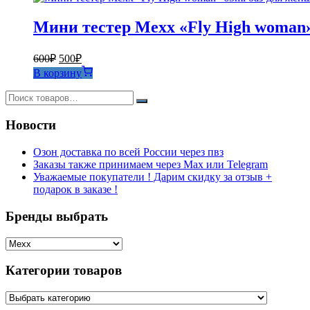
Мини тестер Mexx «Fly High woman
Первоначальная
Текущая
600
₽
500
₽
цена
цена:
В корзину
составляла
500₽.
600₽.
Новости
Озон доставка по всей России через пвз
Заказы также принимаем через Max или Telegram
Уважаемые покупатели ! Дарим скидку за отзыв +
подарок в заказе !
Бренды выбрать
Категории товаров