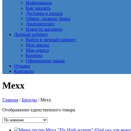
Информация
Как заказать
Доставка и оплата
Обмен / возврат брака
Дропшиппинг
Новости магазина
Личный кабинет
Войти в личный кабинет
Мои заказы
Мои адреса
Корзина
Оформление заказа
Отзывы
Контакты
Mexx
Главная
/
Бренды
/ Mexx
Отображение единственного товара