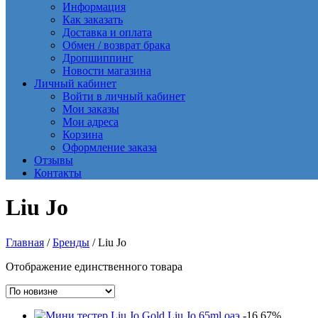
Информация
Как заказать
Доставка и оплата
Обмен / возврат брака
Дропшиппинг
Новости магазина
Личный кабинет
Войти в личный кабинет
Мои заказы
Мои адреса
Корзина
Оформление заказа
Отзывы
Контакты
Liu Jo
Главная
/
Бренды
/ Liu Jo
Отображение единственного товара
-16.67%