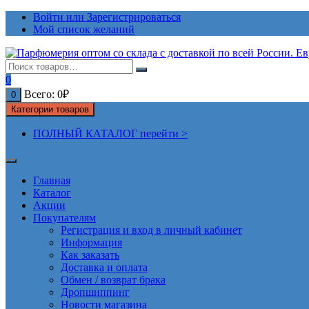
Перейти
Войти или Зарегистрироваться
к
Мой список желаний
содержимому
0
Всего:
0
₽
0
Категории товаров
ПОЛНЫЙ КАТАЛОГ перейти >
Главная
Каталог
Акции
Покупателям
Регистрация и вход в личный кабинет
Информация
Как заказать
Доставка и оплата
Обмен / возврат брака
Дропшиппинг
Новости магазина