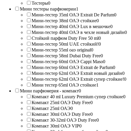
Тестеры
0
Мини тестеры парфюмерии
1
Мини-тестер 35ml ОАЭ Extrait De Parfum
0
Мини-тестер 38ml ОАЭ стойкие
0
Мини-тестер 40ml ОАЭ Lux в мешочке
0
Мини-тестер 40ml ОАЭ в чехле новый дизайн
0
Стойкий парфюм Duty Free 50 ml
0
Мини-тестер 50ml UAE стойкий!
0
Мини-тестер 55ml оаэ original
0
Мини-тестер 58ml Dubai Duty Free
0
Мини-тестер 60ml ОАЭ Cappi Maso
0
Мини-тестер 60ml ОАЭ Extrait de Parfum
0
Мини-тестер 62ml ОАЭ Extrait новый дизайн
0
Мини-тестер 62ml ОАЭ Extrait супер стойкие!
0
Мини тестер 65ml ОАЭ стойкие
1
Мини парфюмерия - компакт
0
Компакт 40 ml Luxury Premium супер стойкие
0
Компакт 25ml ОАЭ Duty Free
0
Компакт 25ml ОАЭ
0
Компакт 30ml ОАЭ Duty Free
0
Компакт 30-32ml ОАЭ Duty Free
0
Компакт 30ml ОАЭ VIP
0