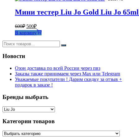
Мини тестер Liu Jo Gold Liu Jo 65ml
Первоначальная
Текущая
600
₽
500
₽
цена
цена:
В корзину
составляла
500₽.
600₽.
Новости
Озон доставка по всей России через пвз
Заказы также принимаем через Max или Telegram
Уважаемые покупатели ! Дарим скидку за отзыв +
подарок в заказе !
Бренды выбрать
Категории товаров