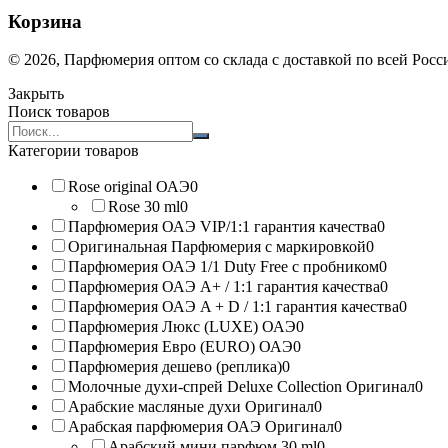
Корзина
© 2026, Парфюмерия оптом со склада с доставкой по всей Рос
Закрыть
Поиск товаров
Search
products:
Категории товаров
Rose original ОАЭ
0
Rose 30 ml
0
Парфюмерия ОАЭ VIP/1:1 гарантия качества
0
Оригинальная Парфюмерия с маркировкой
0
Парфюмерия ОАЭ 1/1 Duty Free с пробником
0
Парфюмерия ОАЭ A+ / 1:1 гарантия качества
0
Парфюмерия ОАЭ A + D / 1:1 гарантия качества
0
Парфюмерия Люкс (LUXE) ОАЭ
0
Парфюмерия Евро (EURO) ОАЭ
0
Парфюмерия дешево (реплика)
0
Молочные духи-спрей Deluxe Collection Оригинал
0
Арабские масляные духи Оригинал
0
Арабская парфюмерия ОАЭ Оригинал
0
Арабский мини парфюм 30 ml
0