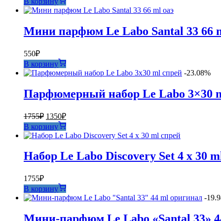
В корзину
составляла
500₽.
611₽.
Мини парфюм Le Labo Santal 33 66 m
550
₽
В корзину
-23.08%
Парфюмерный набор Le Labo 3×30 m
Первоначальная
Текущая
1755
₽
1350
₽
цена
цена:
В корзину
составляла
1350₽.
1755₽.
Набор Le Labo Discovery Set 4 x 30 m
1755
₽
В корзину
-19.
Мини-парфюм Le Labo «Santal 33» 4