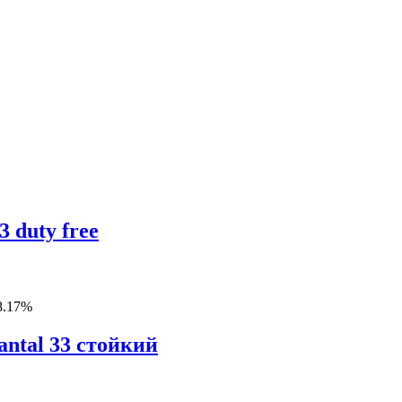
 duty free
8.17%
ntal 33 стойкий