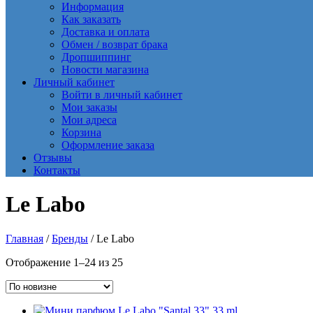
Информация
Как заказать
Доставка и оплата
Обмен / возврат брака
Дропшиппинг
Новости магазина
Личный кабинет
Войти в личный кабинет
Мои заказы
Мои адреса
Корзина
Оформление заказа
Отзывы
Контакты
Le Labo
Главная
/
Бренды
/ Le Labo
Сортировка:
Отображение 1–24 из 25
самые
недавние