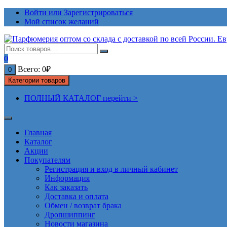
Перейти
Войти или Зарегистрироваться
к
Мой список желаний
содержимому
0
Всего:
0
₽
0
Категории товаров
ПОЛНЫЙ КАТАЛОГ перейти >
Главная
Каталог
Акции
Покупателям
Регистрация и вход в личный кабинет
Информация
Как заказать
Доставка и оплата
Обмен / возврат брака
Дропшиппинг
Новости магазина