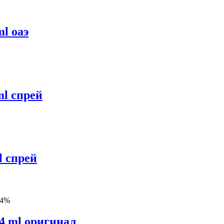
l оаэ
l спрей
l спрей
94%
4 ml оригинал