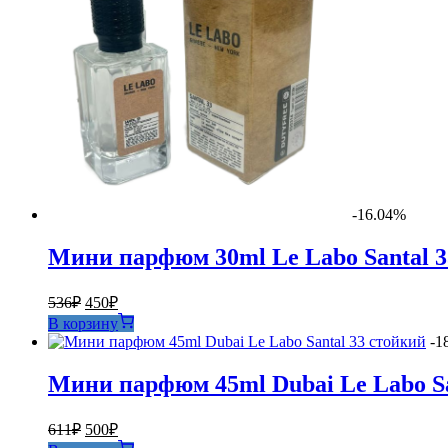
-16.04%
Мини парфюм 30ml Le Labo Santal 33
Первоначальная
Текущая
536
₽
450
₽
цена
цена:
В корзину
составляла
450₽.
-1
536₽.
Мини парфюм 45ml Dubai Le Labo Sa
Первоначальная
Текущая
611
₽
500
₽
цена
цена: