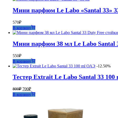
Мини парфюм Le Labo «Santal 33» 3
570
₽
В корзину
Мини парфюм 38 мл Le Labo Santal 3
550
₽
В корзину
-12.50%
Тестер Extrait Le Labo Santal 33 100
Первоначальная
Текущая
800
₽
700
₽
цена
цена:
В корзину
составляла
700₽.
800₽.