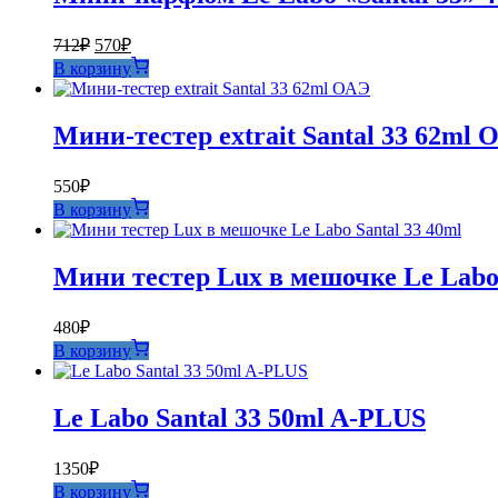
Первоначальная
Текущая
712
₽
570
₽
цена
цена:
В корзину
составляла
570₽.
712₽.
Мини-тестер extrait Santal 33 62ml 
550
₽
В корзину
Мини тестер Lux в мешочке Le Labo 
480
₽
В корзину
Le Labo Santal 33 50ml A-PLUS
1350
₽
В корзину