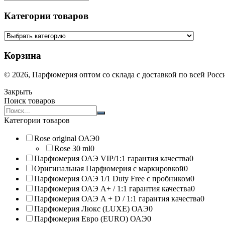
Категории товаров
Корзина
© 2026, Парфюмерия оптом со склада с доставкой по всей Рос
Закрыть
Поиск товаров
Search
products:
Категории товаров
Rose original ОАЭ
0
Rose 30 ml
0
Парфюмерия ОАЭ VIP/1:1 гарантия качества
0
Оригинальная Парфюмерия с маркировкой
0
Парфюмерия ОАЭ 1/1 Duty Free с пробником
0
Парфюмерия ОАЭ A+ / 1:1 гарантия качества
0
Парфюмерия ОАЭ A + D / 1:1 гарантия качества
0
Парфюмерия Люкс (LUXE) ОАЭ
0
Парфюмерия Евро (EURO) ОАЭ
0