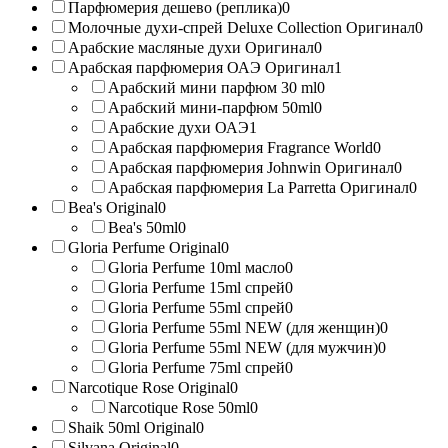
Парфюмерия дешево (реплика)
0
Молочные духи-спрей Deluxe Collection Оригинал
0
Арабские масляные духи Оригинал
0
Арабская парфюмерия ОАЭ Оригинал
1
Арабский мини парфюм 30 ml
0
Арабский мини-парфюм 50ml
0
Арабские духи ОАЭ
1
Арабская парфюмерия Fragrance World
0
Арабская парфюмерия Johnwin Оригинал
0
Арабская парфюмерия La Parretta Оригинал
0
Bea's Original
0
Bea's 50ml
0
Gloria Perfume Original
0
Gloria Perfume 10ml масло
0
Gloria Perfume 15ml спрей
0
Gloria Perfume 55ml спрей
0
Gloria Perfume 55ml NEW (для женщин)
0
Gloria Perfume 55ml NEW (для мужчин)
0
Gloria Perfume 75ml спрей
0
Narcotique Rose Original
0
Narcotique Rose 50ml
0
Shaik 50ml Original
0
Silvana Original
0