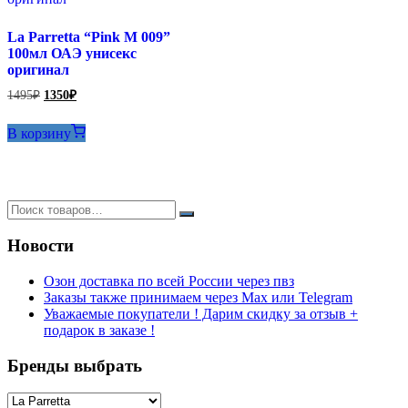
La Parretta “Pink M 009”
100мл ОАЭ унисекс
оригинал
Первоначальная
Текущая
1495
₽
1350
₽
цена
цена:
составляла
1350₽.
В корзину
1495₽.
Новости
Озон доставка по всей России через пвз
Заказы также принимаем через Max или Telegram
Уважаемые покупатели ! Дарим скидку за отзыв +
подарок в заказе !
Бренды выбрать