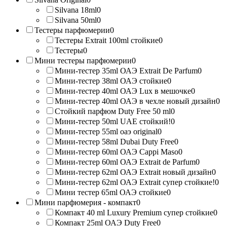
Silvana 18ml
0
Silvana 50ml
0
Тестеры парфюмерии
0
Тестеры Extrait 100ml стойкие
0
Тестеры
0
Мини тестеры парфюмерии
0
Мини-тестер 35ml ОАЭ Extrait De Parfum
0
Мини-тестер 38ml ОАЭ стойкие
0
Мини-тестер 40ml ОАЭ Lux в мешочке
0
Мини-тестер 40ml ОАЭ в чехле новый дизайн
0
Стойкий парфюм Duty Free 50 ml
0
Мини-тестер 50ml UAE стойкий!
0
Мини-тестер 55ml оаэ original
0
Мини-тестер 58ml Dubai Duty Free
0
Мини-тестер 60ml ОАЭ Cappi Maso
0
Мини-тестер 60ml ОАЭ Extrait de Parfum
0
Мини-тестер 62ml ОАЭ Extrait новый дизайн
0
Мини-тестер 62ml ОАЭ Extrait супер стойкие!
0
Мини тестер 65ml ОАЭ стойкие
0
Мини парфюмерия - компакт
0
Компакт 40 ml Luxury Premium супер стойкие
0
Компакт 25ml ОАЭ Duty Free
0