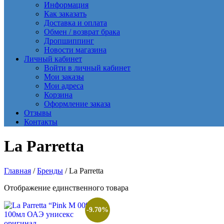
Информация
Как заказать
Доставка и оплата
Обмен / возврат брака
Дропшиппинг
Новости магазина
Личный кабинет
Войти в личный кабинет
Мои заказы
Мои адреса
Корзина
Оформление заказа
Отзывы
Контакты
La Parretta
Главная
/
Бренды
/ La Parretta
Отображение единственного товара
-9.70%