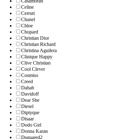
Casamorati
Celine
Cerruti
Chanel
Chloe
Chopard
Christian Dior
Christian Richard
Christina Aguilera
Clinique Happy
Clive Christian
Cool Clever
Cosmiso
Creed
Dahab
Davidoff
Dear She
Diesel
Diptyque
Disaar
Dodo Girl
Donna Karan
Dsquared2