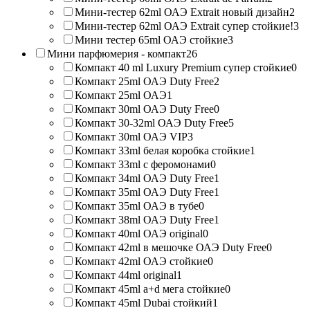
Мини-тестер 62ml ОАЭ Extrait новый дизайн
2
Мини-тестер 62ml ОАЭ Extrait супер стойкие!
3
Мини тестер 65ml ОАЭ стойкие
3
Мини парфюмерия - компакт
26
Компакт 40 ml Luxury Premium супер стойкие
0
Компакт 25ml ОАЭ Duty Free
2
Компакт 25ml ОАЭ
1
Компакт 30ml ОАЭ Duty Free
0
Компакт 30-32ml ОАЭ Duty Free
5
Компакт 30ml ОАЭ VIP
3
Компакт 33ml белая коробка стойкие
1
Компакт 33ml с феромонами
0
Компакт 34ml ОАЭ Duty Free
1
Компакт 35ml ОАЭ Duty Free
1
Компакт 35ml ОАЭ в тубе
0
Компакт 38ml ОАЭ Duty Free
1
Компакт 40ml ОАЭ original
0
Компакт 42ml в мешочке ОАЭ Duty Free
0
Компакт 42ml ОАЭ стойкие
0
Компакт 44ml original
1
Компакт 45ml a+d мега стойкие
0
Компакт 45ml Dubai стойкий
1