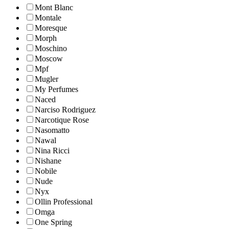
Mont Blanc
Montale
Moresque
Morph
Moschino
Moscow
Mpf
Mugler
My Perfumes
Naced
Narciso Rodriguez
Narcotique Rose
Nasomatto
Nawal
Nina Ricci
Nishane
Nobile
Nude
Nyx
Ollin Professional
Omga
One Spring