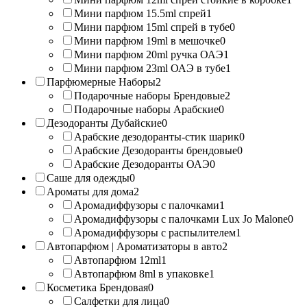
Мини парфюм 15.5ml спрей
1
Мини парфюм 15ml спрей в тубе
0
Мини парфюм 19ml в мешочке
0
Мини парфюм 20ml ручка ОАЭ
1
Мини парфюм 23ml ОАЭ в тубе
1
Парфюмерные Наборы
2
Подарочные наборы Брендовые
2
Подарочные наборы Арабские
0
Дезодоранты Дубайские
0
Арабские дезодоранты-стик шарик
0
Арабские Дезодоранты брендовые
0
Арабские Дезодоранты ОАЭ
0
Саше для одежды
0
Ароматы для дома
2
Аромадиффузоры с палочками
1
Аромадиффузоры с палочками Lux Jo Malone
0
Аромадиффузоры с распылителем
1
Автопарфюм | Ароматизаторы в авто
2
Автопарфюм 12ml
1
Автопарфюм 8ml в упаковке
1
Косметика Брендовая
0
Салфетки для лица
0