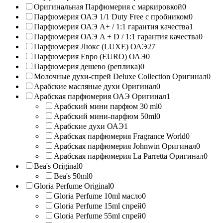
Оригинальная Парфюмерия с маркировкой
0
Парфюмерия ОАЭ 1/1 Duty Free с пробником
0
Парфюмерия ОАЭ A+ / 1:1 гарантия качества
1
Парфюмерия ОАЭ A + D / 1:1 гарантия качества
0
Парфюмерия Люкс (LUXE) ОАЭ
27
Парфюмерия Евро (EURO) ОАЭ
0
Парфюмерия дешево (реплика)
0
Молочные духи-спрей Deluxe Collection Оригинал
0
Арабские масляные духи Оригинал
0
Арабская парфюмерия ОАЭ Оригинал
1
Арабский мини парфюм 30 ml
0
Арабский мини-парфюм 50ml
0
Арабские духи ОАЭ
1
Арабская парфюмерия Fragrance World
0
Арабская парфюмерия Johnwin Оригинал
0
Арабская парфюмерия La Parretta Оригинал
0
Bea's Original
0
Bea's 50ml
0
Gloria Perfume Original
0
Gloria Perfume 10ml масло
0
Gloria Perfume 15ml спрей
0
Gloria Perfume 55ml спрей
0