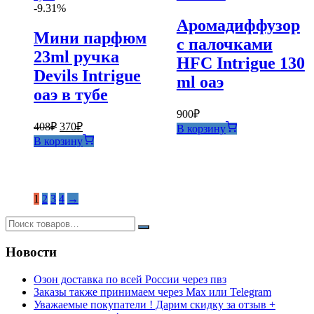
-9.31%
Аромадиффузор
Мини парфюм
с палочками
23ml ручка
HFC Intrigue 130
Devils Intrigue
ml оаэ
оаэ в тубе
900
₽
Первоначальная
Текущая
408
₽
370
₽
В корзину
цена
цена:
В корзину
составляла
370₽.
408₽.
1
2
3
4
→
Новости
Озон доставка по всей России через пвз
Заказы также принимаем через Max или Telegram
Уважаемые покупатели ! Дарим скидку за отзыв +