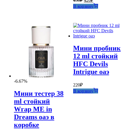
450
₽
420
₽
цена
цена:
В корзину
составляла
420₽.
450₽.
Мини пробник
12 ml стойкий
HFC Devils
Intrigue оаэ
-6.67%
220
₽
В корзину
Мини тестер 38
ml стойкий
Wrap ME in
Dreams оаэ в
коробке