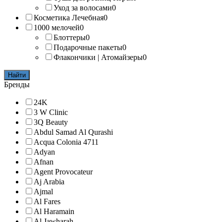
Уход за волосами
0
Косметика Лечебная
0
1000 мелочей
0
Блоттеры
0
Подарочные пакеты
0
Флакончики | Атомайзеры
0
Найти
Бренды
24K
3 W Clinic
3Q Beauty
Abdul Samad Al Qurashi
Acqua Colonia 4711
Adyan
Afnan
Agent Provocateur
Aj Arabia
Ajmal
Al Fares
Al Haramain
Al Jawharah