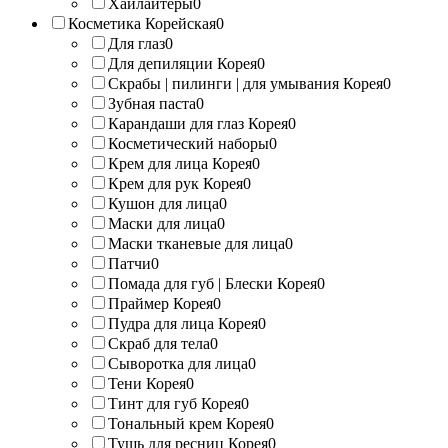
Хайлайтеры
0
Косметика Корейская
0
Для глаз
0
Для депиляции Корея
0
Скрабы | пилинги | для умывания Корея
0
Зубная паста
0
Карандаши для глаз Корея
0
Косметический наборы
0
Крем для лица Корея
0
Крем для рук Корея
0
Кушон для лица
0
Маски для лица
0
Маски тканевые для лица
0
Патчи
0
Помада для губ | Блески Корея
0
Праймер Корея
0
Пудра для лица Корея
0
Скраб для тела
0
Сыворотка для лица
0
Тени Корея
0
Тинт для губ Корея
0
Тональный крем Корея
0
Тушь для ресниц Корея
0