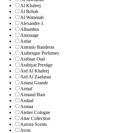
Al Khaleej
Al Rehab
Al Wataniah
Alexandre J.
Alhambra
Amouage
Anfar
Antonio Banderas
Arabesque Perfumes
Arabian Oud
Arabiyat Prestige
Ard Al Khaleej
Ard Al Zaafaran
Ariana Grande
Armaf
Armand Basi
Asdaaf
Asmaa
Atelier Cologne
Attar Collection
Aurora Scents
Avon