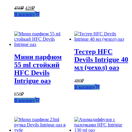
Первоначальная
Текущая
450
₽
420
₽
цена
цена:
В корзину
составляла
420₽.
450₽.
Тестер HFC
Мини парфюм
Devils Intrigue 40
55 ml стойкий
мл (чехол) оаэ
HFC Devils
Intrigue оаэ
480
₽
В корзину
650
₽
В корзину