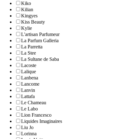
Kiko
Kilian
Kingyes
Kiss Beauty
Kylie
L'artisan Parfumeur
La Parfum Galleria
La Parretta
La Stee
La Sultane de Saba
Lacoste
Lalique
Lanbena
Lancome
Lanvin
Lattafa
Le Chameau
Le Labo
Lion Francesco
Liquides Imaginaires
Liu Jo
Lorinna