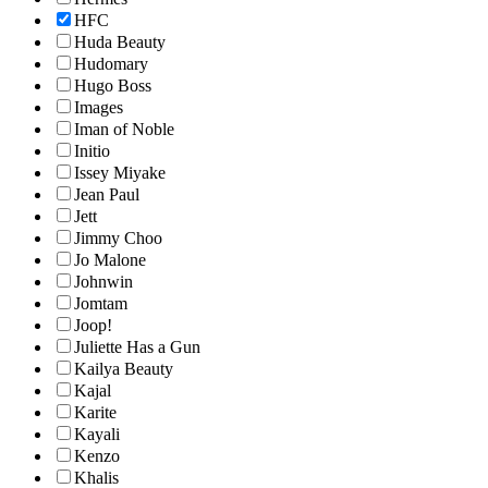
HFC
Huda Beauty
Hudomary
Hugo Boss
Images
Iman of Noble
Initio
Issey Miyake
Jean Paul
Jett
Jimmy Choo
Jo Malone
Johnwin
Jomtam
Joop!
Juliette Has a Gun
Kailya Beauty
Kajal
Karite
Kayali
Kenzo
Khalis