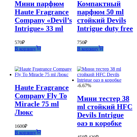
Мини парфюм
Компактный
Haute Fragrance
парфюм 50 ml
Company «Devil’s
стойкий Devils
Intrigue» 33 ml
Intrigue duty free
570
₽
750
₽
В корзину
В корзину
-6.67%
Haute Fragrance
Company Fly To
Мини тестер 38
Miracle 75 ml
ml стойкий HFC
Люкс
Devils Intrigue
оаэ в коробке
1600
₽
В корзину
Первоначальная
Текущая