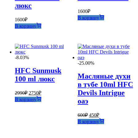
люкс
1600
₽
В корзину
1600
₽
В корзину
-8.03%
-25.00%
HFC Sunmusk
Масляные духи
100 ml люкс
в тубе 10ml HFC
Devils Intrigue
Первоначальная
Текущая
2990
₽
2750
₽
цена
цена:
В корзину
оаэ
составляла
2750₽.
2990₽.
Первоначальная
Текущая
600
₽
450
₽
цена
цена:
В корзину
составляла
450₽.
600₽.