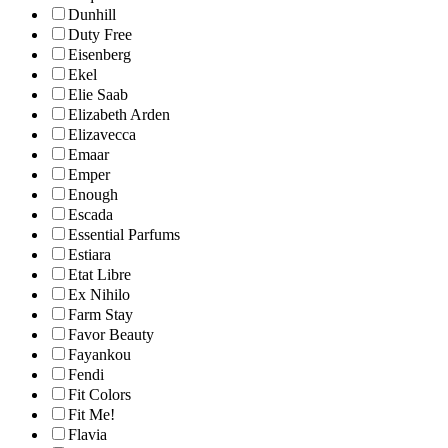
Dunhill
Duty Free
Eisenberg
Ekel
Elie Saab
Elizabeth Arden
Elizavecca
Emaar
Emper
Enough
Escada
Essential Parfums
Estiara
Etat Libre
Ex Nihilo
Farm Stay
Favor Beauty
Fayankou
Fendi
Fit Colors
Fit Me!
Flavia