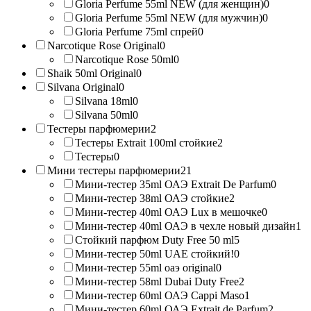
Gloria Perfume 55ml NEW (для женщин)
0
Gloria Perfume 55ml NEW (для мужчин)
0
Gloria Perfume 75ml спрей
0
Narcotique Rose Original
0
Narcotique Rose 50ml
0
Shaik 50ml Original
0
Silvana Original
0
Silvana 18ml
0
Silvana 50ml
0
Тестеры парфюмерии
2
Тестеры Extrait 100ml стойкие
2
Тестеры
0
Мини тестеры парфюмерии
21
Мини-тестер 35ml ОАЭ Extrait De Parfum
0
Мини-тестер 38ml ОАЭ стойкие
2
Мини-тестер 40ml ОАЭ Lux в мешочке
0
Мини-тестер 40ml ОАЭ в чехле новый дизайн
1
Стойкий парфюм Duty Free 50 ml
5
Мини-тестер 50ml UAE стойкий!
0
Мини-тестер 55ml оаэ original
0
Мини-тестер 58ml Dubai Duty Free
2
Мини-тестер 60ml ОАЭ Cappi Maso
1
Мини-тестер 60ml ОАЭ Extrait de Parfum
2