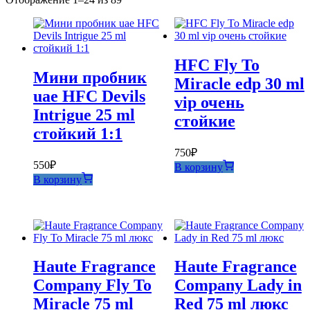
самые
недавние
HFC Fly To
Мини пробник
Miracle edp 30 ml
uae HFC Devils
vip очень
Intrigue 25 ml
стойкие
стойкий 1:1
750
₽
550
₽
В корзину
В корзину
Haute Fragrance
Haute Fragrance
Company Fly To
Company Lady in
Miracle 75 ml
Red 75 ml люкс