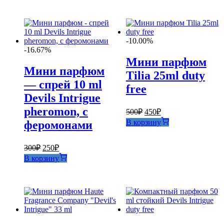
-10.00%
-16.67%
Мини парфюм
Мини парфюм
Tilia 25ml duty
— спрей 10 ml
free
Devils Intrigue
pheromon, с
Первоначальная
Текущая
500
₽
450
₽
цена
цена:
В корзину
феромонами
составляла
450₽.
500₽.
Первоначальная
Текущая
300
₽
250
₽
цена
цена:
В корзину
составляла
250₽.
300₽.