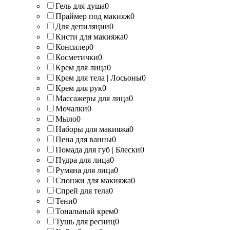
Гель для душа
0
Праймер под макияж
0
Для депиляции
0
Кисти для макияжа
0
Консилер
0
Косметички
0
Крем для лица
0
Крем для тела | Лосьоны
0
Крем для рук
0
Массажеры для лица
0
Мочалки
0
Мыло
0
Наборы для макияжа
0
Пена для ванны
0
Помада для губ | Блески
0
Пудра для лица
0
Румяна для лица
0
Спонжи для макияжа
0
Спрей для тела
0
Тени
0
Тональный крем
0
Тушь для ресниц
0