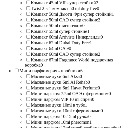
Компакт 45ml VIP супер стойкий
2
Twist 2 в 1 компакт 50 ml duty free
0
Компакт 50ml Дьюти Фри супер стойкий
1
Компакт 50ml ОАЭ супер стойкие
2
Компакт 50ml с мешочком
0
Компакт 55ml супер стойкие
1
Компакт 60ml Arriviste Нидерланды
0
Компакт 62ml Dubai Duty Free
1
Компакт 64ml ОАЭ
0
Компакт 66ml ОАЭ супер стойкие
2
Компакт 67ml Fragrance World подарочная
коробка
0
Мини парфюмерия - пробники
6
Масляные духи 6ml Aksa
0
Масляные духи 6ml Al Rehab
0
Масляные духи 6ml Hayat Perfume
0
Мини парфюм 7.5ml ОАЭ с феромоном
0
Мини парфюм VIP 10 ml спрей
0
Масляные духи 10ml в тубе
1
Масляные духи 10ml с феромонами
0
Мини парфюм 10-15ml ручка
0
Мини парфюм 10ml pheromon
1
Мини парфюм 12ml спрей стойкие в коробке
1