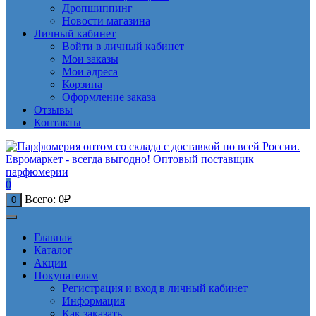
Дропшиппинг
Новости магазина
Личный кабинет
Войти в личный кабинет
Мои заказы
Мои адреса
Корзина
Оформление заказа
Отзывы
Контакты
0
Всего:
0
₽
0
Главная
Каталог
Акции
Покупателям
Регистрация и вход в личный кабинет
Информация
Как заказать