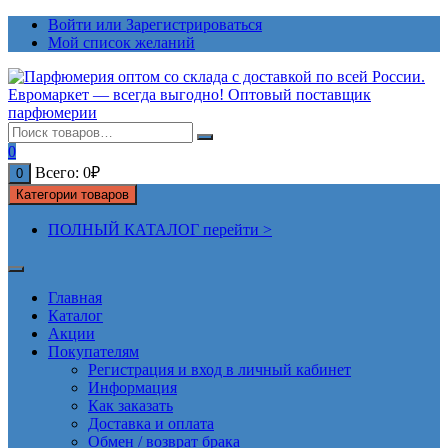
Перейти
Войти или Зарегистрироваться
к
Мой список желаний
содержимому
0
Всего:
0
₽
0
Категории товаров
ПОЛНЫЙ КАТАЛОГ перейти >
Главная
Каталог
Акции
Покупателям
Регистрация и вход в личный кабинет
Информация
Как заказать
Доставка и оплата
Обмен / возврат брака