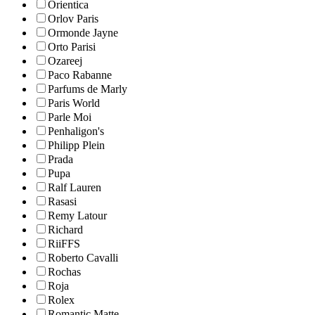
Orientica
Orlov Paris
Ormonde Jayne
Orto Parisi
Ozareej
Paco Rabanne
Parfums de Marly
Paris World
Parle Moi
Penhaligon's
Philipp Plein
Prada
Pupa
Ralf Lauren
Rasasi
Remy Latour
Richard
RiiFFS
Roberto Cavalli
Rochas
Roja
Rolex
Romantic Matte