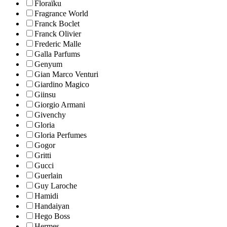
Floraïku
Fragrance World
Franck Boclet
Franck Olivier
Frederic Malle
Galla Parfums
Genyum
Gian Marco Venturi
Giardino Magico
Giinsu
Giorgio Armani
Givenchy
Gloria
Gloria Perfumes
Gogor
Gritti
Gucci
Guerlain
Guy Laroche
Hamidi
Handaiyan
Hego Boss
Hermes