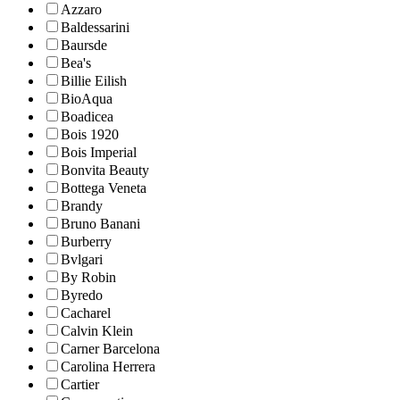
Azzaro
Baldessarini
Baursde
Bea's
Billie Eilish
BioAqua
Boadicea
Bois 1920
Bois Imperial
Bonvita Beauty
Bottega Veneta
Brandy
Bruno Banani
Burberry
Bvlgari
By Robin
Byredo
Cacharel
Calvin Klein
Carner Barcelona
Carolina Herrera
Cartier