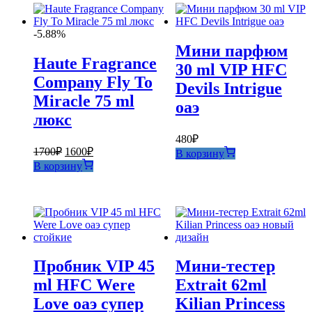
-5.88%
Мини парфюм
Haute Fragrance
30 ml VIP HFC
Company Fly To
Devils Intrigue
Miracle 75 ml
оаэ
люкс
480
₽
Первоначальная
Текущая
1700
₽
1600
₽
В корзину
цена
цена:
В корзину
составляла
1600₽.
1700₽.
Пробник VIP 45
Мини-тестер
ml HFC Were
Extrait 62ml
Love оаэ супер
Kilian Princess