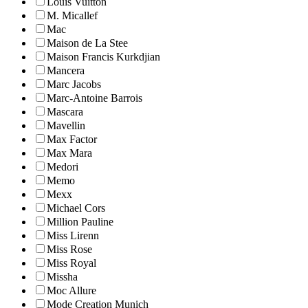
Louis Vuitton
M. Micallef
Mac
Maison de La Stee
Maison Francis Kurkdjian
Mancera
Marc Jacobs
Marc-Antoine Barrois
Mascara
Mavellin
Max Factor
Max Mara
Medori
Memo
Mexx
Michael Cors
Million Pauline
Miss Lirenn
Miss Rose
Miss Royal
Missha
Moc Allure
Mode Creation Munich