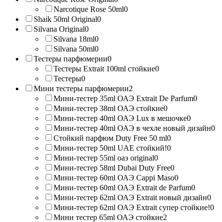
Narcotique Rose 50ml
0
Shaik 50ml Original
0
Silvana Original
0
Silvana 18ml
0
Silvana 50ml
0
Тестеры парфюмерии
0
Тестеры Extrait 100ml стойкие
0
Тестеры
0
Мини тестеры парфюмерии
2
Мини-тестер 35ml ОАЭ Extrait De Parfum
0
Мини-тестер 38ml ОАЭ стойкие
0
Мини-тестер 40ml ОАЭ Lux в мешочке
0
Мини-тестер 40ml ОАЭ в чехле новый дизайн
0
Стойкий парфюм Duty Free 50 ml
0
Мини-тестер 50ml UAE стойкий!
0
Мини-тестер 55ml оаэ original
0
Мини-тестер 58ml Dubai Duty Free
0
Мини-тестер 60ml ОАЭ Cappi Maso
0
Мини-тестер 60ml ОАЭ Extrait de Parfum
0
Мини-тестер 62ml ОАЭ Extrait новый дизайн
0
Мини-тестер 62ml ОАЭ Extrait супер стойкие!
0
Мини тестер 65ml ОАЭ стойкие
2