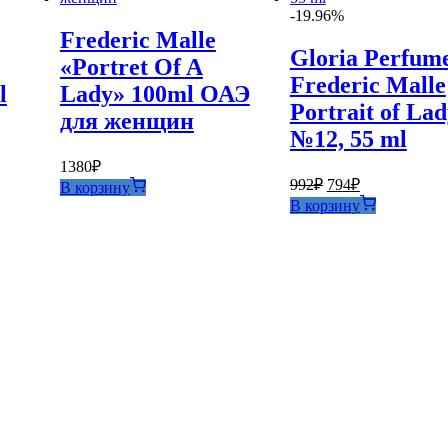
-19.96%
Frederic Malle
Gloria Perfum
«Portret Of A
Frederic Malle
l
Lady» 100ml ОАЭ
Portrait of La
для женщин
№12, 55 ml
1380
₽
Первоначальная
Текущая
992
₽
794
₽
В корзину
цена
цена:
В корзину
составляла
794₽.
992₽.