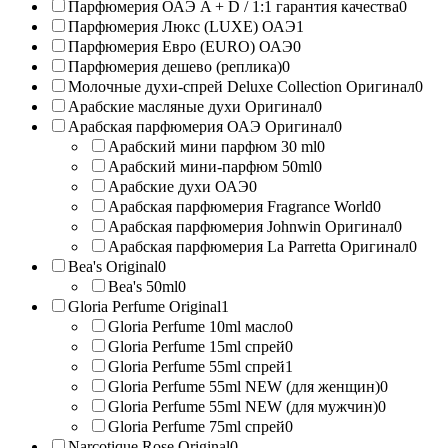
Парфюмерия ОАЭ A + D / 1:1 гарантия качества
0
Парфюмерия Люкс (LUXE) ОАЭ
1
Парфюмерия Евро (EURO) ОАЭ
0
Парфюмерия дешево (реплика)
0
Молочные духи-спрей Deluxe Collection Оригинал
0
Арабские масляные духи Оригинал
0
Арабская парфюмерия ОАЭ Оригинал
0
Арабский мини парфюм 30 ml
0
Арабский мини-парфюм 50ml
0
Арабские духи ОАЭ
0
Арабская парфюмерия Fragrance World
0
Арабская парфюмерия Johnwin Оригинал
0
Арабская парфюмерия La Parretta Оригинал
0
Bea's Original
0
Bea's 50ml
0
Gloria Perfume Original
1
Gloria Perfume 10ml масло
0
Gloria Perfume 15ml спрей
0
Gloria Perfume 55ml спрей
1
Gloria Perfume 55ml NEW (для женщин)
0
Gloria Perfume 55ml NEW (для мужчин)
0
Gloria Perfume 75ml спрей
0
Narcotique Rose Original
0