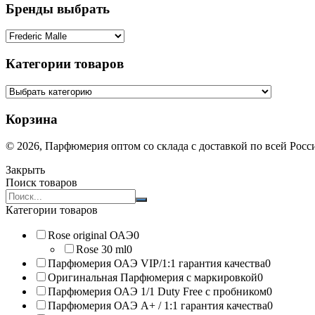
Бренды выбрать
Категории товаров
Корзина
© 2026, Парфюмерия оптом со склада с доставкой по всей Рос
Закрыть
Поиск товаров
Search
products:
Категории товаров
Rose original ОАЭ
0
Rose 30 ml
0
Парфюмерия ОАЭ VIP/1:1 гарантия качества
0
Оригинальная Парфюмерия с маркировкой
0
Парфюмерия ОАЭ 1/1 Duty Free с пробником
0
Парфюмерия ОАЭ A+ / 1:1 гарантия качества
0