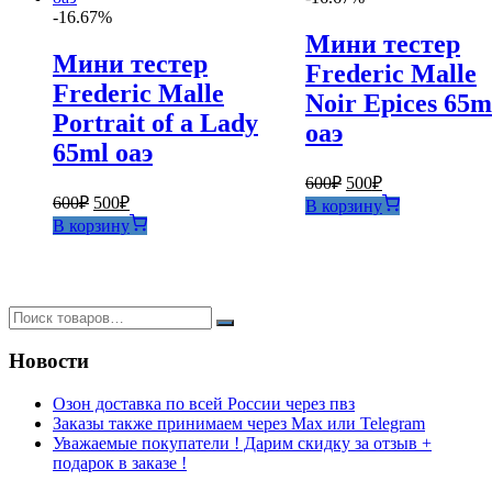
-16.67%
Мини тестер
Мини тестер
Frederic Malle
Frederic Malle
Noir Epices 65m
Portrait of a Lady
оаэ
65ml оаэ
Первоначальная
Текущая
600
₽
500
₽
Первоначальная
Текущая
цена
цена:
600
₽
500
₽
В корзину
цена
цена:
составляла
500₽.
В корзину
составляла
500₽.
600₽.
600₽.
Новости
Озон доставка по всей России через пвз
Заказы также принимаем через Max или Telegram
Уважаемые покупатели ! Дарим скидку за отзыв +
подарок в заказе !