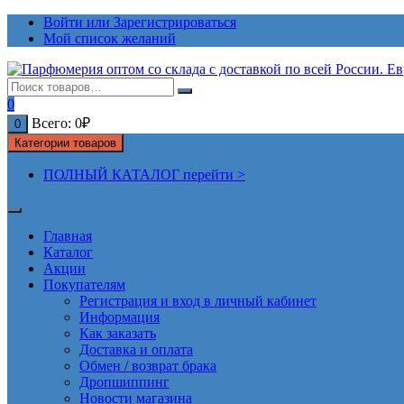
Перейти
Войти или Зарегистрироваться
к
Мой список желаний
содержимому
0
Всего:
0
₽
0
Категории товаров
ПОЛНЫЙ КАТАЛОГ перейти >
Главная
Каталог
Акции
Покупателям
Регистрация и вход в личный кабинет
Информация
Как заказать
Доставка и оплата
Обмен / возврат брака
Дропшиппинг
Новости магазина