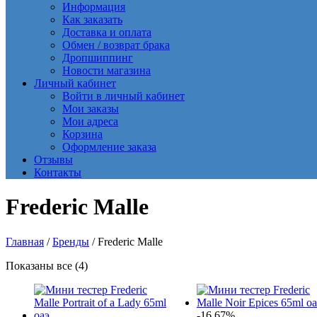
Информация
Как заказать
Доставка и оплата
Обмен / возврат брака
Дропшиппинг
Новости магазина
Личный кабинет
Войти в личный кабинет
Мои заказы
Мои адреса
Корзина
Оформление заказа
Отзывы
Контакты
Frederic Malle
Главная
/
Бренды
/ Frederic Malle
Сортировка:
Показаны все (4)
самые
недавние
-16.67%