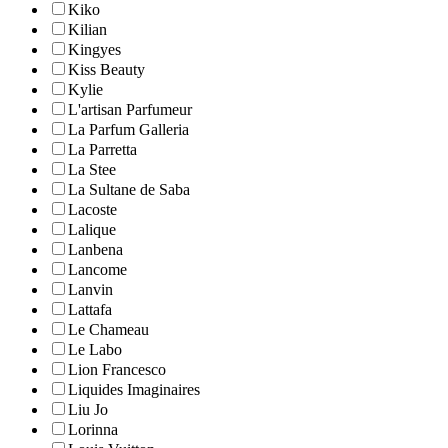
Kiko
Kilian
Kingyes
Kiss Beauty
Kylie
L'artisan Parfumeur
La Parfum Galleria
La Parretta
La Stee
La Sultane de Saba
Lacoste
Lalique
Lanbena
Lancome
Lanvin
Lattafa
Le Chameau
Le Labo
Lion Francesco
Liquides Imaginaires
Liu Jo
Lorinna