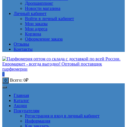
Дропшиппинг
Новости магазина
Личный кабинет
Войти в личный кабинет
Мои заказы
Мои адреса
Корзина
Оформление заказа
Отзывы
Контакты
0
Всего:
0
₽
0
Главная
Каталог
Акции
Покупателям
Регистрация и вход в личный кабинет
Информация
Как заказать