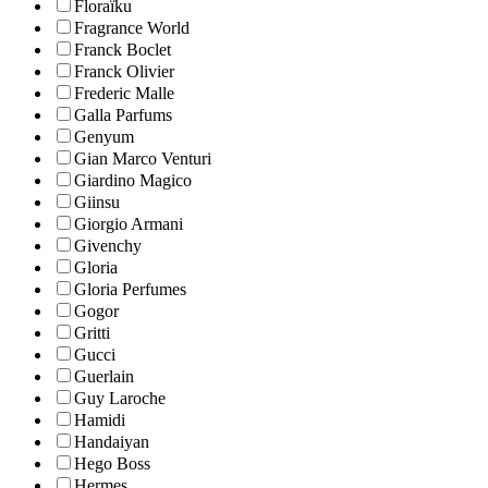
Floraïku
Fragrance World
Franck Boclet
Franck Olivier
Frederic Malle
Galla Parfums
Genyum
Gian Marco Venturi
Giardino Magico
Giinsu
Giorgio Armani
Givenchy
Gloria
Gloria Perfumes
Gogor
Gritti
Gucci
Guerlain
Guy Laroche
Hamidi
Handaiyan
Hego Boss
Hermes