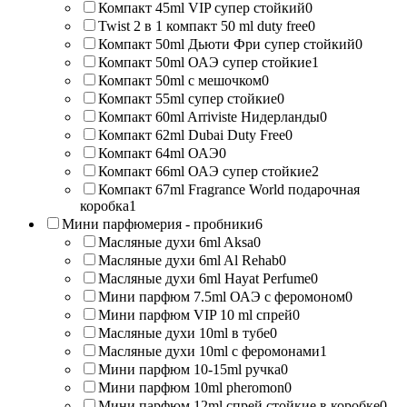
Компакт 45ml VIP супер стойкий
0
Twist 2 в 1 компакт 50 ml duty free
0
Компакт 50ml Дьюти Фри супер стойкий
0
Компакт 50ml ОАЭ супер стойкие
1
Компакт 50ml с мешочком
0
Компакт 55ml супер стойкие
0
Компакт 60ml Arriviste Нидерланды
0
Компакт 62ml Dubai Duty Free
0
Компакт 64ml ОАЭ
0
Компакт 66ml ОАЭ супер стойкие
2
Компакт 67ml Fragrance World подарочная
коробка
1
Мини парфюмерия - пробники
6
Масляные духи 6ml Aksa
0
Масляные духи 6ml Al Rehab
0
Масляные духи 6ml Hayat Perfume
0
Мини парфюм 7.5ml ОАЭ с феромоном
0
Мини парфюм VIP 10 ml спрей
0
Масляные духи 10ml в тубе
0
Масляные духи 10ml с феромонами
1
Мини парфюм 10-15ml ручка
0
Мини парфюм 10ml pheromon
0
Мини парфюм 12ml спрей стойкие в коробке
0