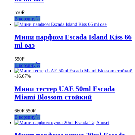
550
₽
В корзину
Мини парфюм Escada Island Kiss 66
ml оаэ
550
₽
В корзину
-16.67%
Мини тестер UAE 50ml Escada
Miami Blossom стойкий
Первоначальная
Текущая
660
₽
550
₽
цена
цена:
В корзину
составляла
550₽.
660₽.