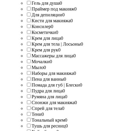
Гель для душа
0
Праймер под макияж
0
Для депиляции
0
Кисти для макияжа
0
Консилер
0
Косметички
0
Крем для лица
0
Крем для тела | Лосьоны
0
Крем для рук
0
Массажеры для лица
0
Мочалки
0
Мыло
0
Наборы для макияжа
0
Пена для ванны
0
Помада для губ | Блески
0
Пудра для лица
0
Румяна для лица
0
Спонжи для макияжа
0
Спрей для тела
0
Тени
0
Тональный крем
0
Тушь для ресниц
0