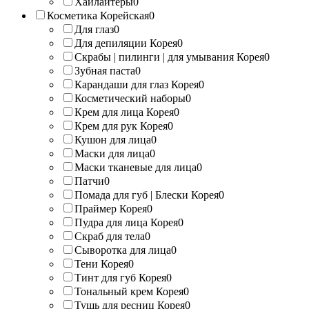
Хайлайтеры
0
Косметика Корейская
0
Для глаз
0
Для депиляции Корея
0
Скрабы | пилинги | для умывания Корея
0
Зубная паста
0
Карандаши для глаз Корея
0
Косметический наборы
0
Крем для лица Корея
0
Крем для рук Корея
0
Кушон для лица
0
Маски для лица
0
Маски тканевые для лица
0
Патчи
0
Помада для губ | Блески Корея
0
Праймер Корея
0
Пудра для лица Корея
0
Скраб для тела
0
Сыворотка для лица
0
Тени Корея
0
Тинт для губ Корея
0
Тональный крем Корея
0
Тушь для ресниц Корея
0