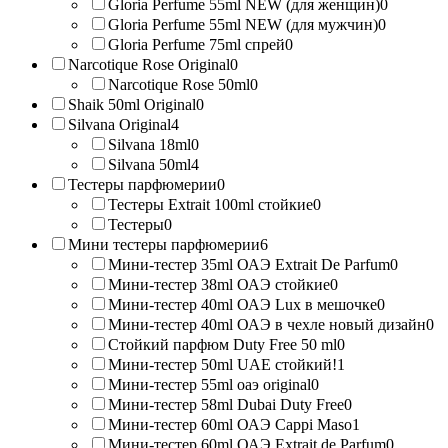
Gloria Perfume 55ml NEW (для женщин)
0
Gloria Perfume 55ml NEW (для мужчин)
0
Gloria Perfume 75ml спрей
0
Narcotique Rose Original
0
Narcotique Rose 50ml
0
Shaik 50ml Original
0
Silvana Original
4
Silvana 18ml
0
Silvana 50ml
4
Тестеры парфюмерии
0
Тестеры Extrait 100ml стойкие
0
Тестеры
0
Мини тестеры парфюмерии
6
Мини-тестер 35ml ОАЭ Extrait De Parfum
0
Мини-тестер 38ml ОАЭ стойкие
0
Мини-тестер 40ml ОАЭ Lux в мешочке
0
Мини-тестер 40ml ОАЭ в чехле новый дизайн
0
Стойкий парфюм Duty Free 50 ml
0
Мини-тестер 50ml UAE стойкий!
1
Мини-тестер 55ml оаэ original
0
Мини-тестер 58ml Dubai Duty Free
0
Мини-тестер 60ml ОАЭ Cappi Maso
1
Мини-тестер 60ml ОАЭ Extrait de Parfum
0