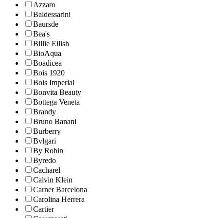
Azzaro
Baldessarini
Baursde
Bea's
Billie Eilish
BioAqua
Boadicea
Bois 1920
Bois Imperial
Bonvita Beauty
Bottega Veneta
Brandy
Bruno Banani
Burberry
Bvlgari
By Robin
Byredo
Cacharel
Calvin Klein
Carner Barcelona
Carolina Herrera
Cartier