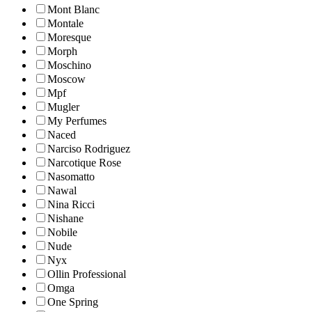
Mont Blanc
Montale
Moresque
Morph
Moschino
Moscow
Mpf
Mugler
My Perfumes
Naced
Narciso Rodriguez
Narcotique Rose
Nasomatto
Nawal
Nina Ricci
Nishane
Nobile
Nude
Nyx
Ollin Professional
Omga
One Spring