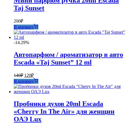
Мини парфюм ручка 20ml Escada
Taj Sunset
200
₽
В корзину
-14.29%
Автопарфюм / ароматизатор в авто
Escada «Taj Sunset” 12 ml
Первоначальная
Текущая
140
₽
120
₽
цена
цена:
В корзину
составляла
120₽.
140₽.
Пробники духов 20ml Escada
«Cherry In The Air» для женщин
ОАЭ Lux