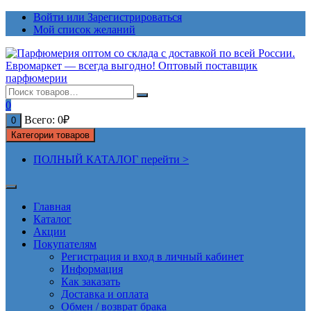
Перейти
Войти или Зарегистрироваться
к
Мой список желаний
содержимому
0
Всего:
0
₽
0
Категории товаров
ПОЛНЫЙ КАТАЛОГ перейти >
Главная
Каталог
Акции
Покупателям
Регистрация и вход в личный кабинет
Информация
Как заказать
Доставка и оплата
Обмен / возврат брака