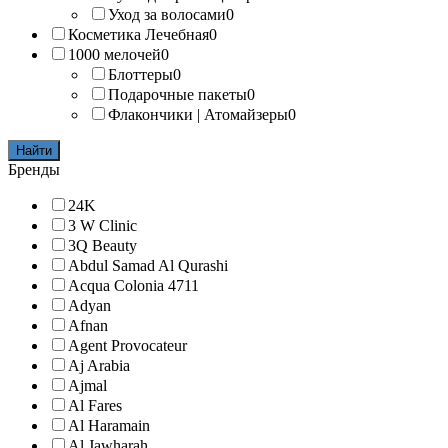
Уход за волосами
0
Косметика Лечебная
0
1000 мелочей
0
Блоттеры
0
Подарочные пакеты
0
Флакончики | Атомайзеры
0
Найти
Бренды
24K
3 W Clinic
3Q Beauty
Abdul Samad Al Qurashi
Acqua Colonia 4711
Adyan
Afnan
Agent Provocateur
Aj Arabia
Ajmal
Al Fares
Al Haramain
Al Jawharah