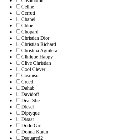
Casamorati
Celine
Cerruti
Chanel
Chloe
Chopard
Christian Dior
Christian Richard
Christina Aguilera
Clinique Happy
Clive Christian
Cool Clever
Cosmiso
Creed
Dahab
Davidoff
Dear She
Diesel
Diptyque
Disaar
Dodo Girl
Donna Karan
Dsquared2