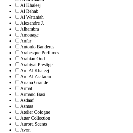
Al Khaleej
Al Rehab
Al Wataniah
Alexandre J.
Alhambra
Amouage
Anfar
Antonio Banderas
Arabesque Perfumes
Arabian Oud
Arabiyat Prestige
Ard Al Khaleej
Ard Al Zaafaran
Ariana Grande
Armaf
Armand Basi
Asdaaf
Asmaa
Atelier Cologne
Attar Collection
Aurora Scents
Avon