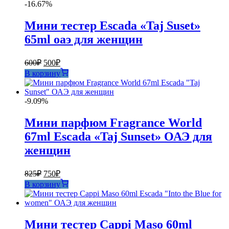
600₽.
-16.67%
Мини тестер Escada «Taj Suset»
65ml оаэ для женщин
Первоначальная
Текущая
600
₽
500
₽
цена
цена:
В корзину
составляла
500₽.
600₽.
-9.09%
Мини парфюм Fragrance World
67ml Escada «Taj Sunset» ОАЭ для
женщин
Первоначальная
Текущая
825
₽
750
₽
цена
цена:
В корзину
составляла
750₽.
825₽.
Мини тестер Cappi Maso 60ml