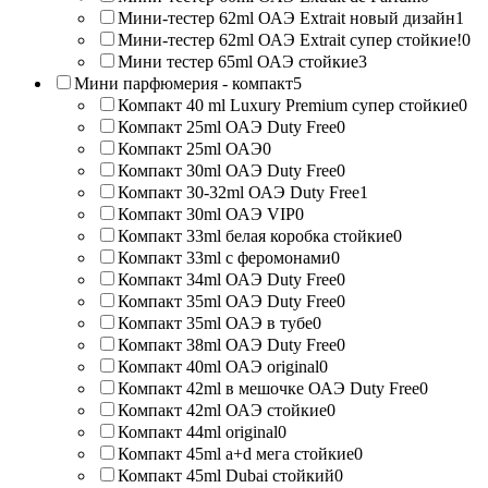
Мини-тестер 62ml ОАЭ Extrait новый дизайн
1
Мини-тестер 62ml ОАЭ Extrait супер стойкие!
0
Мини тестер 65ml ОАЭ стойкие
3
Мини парфюмерия - компакт
5
Компакт 40 ml Luxury Premium супер стойкие
0
Компакт 25ml ОАЭ Duty Free
0
Компакт 25ml ОАЭ
0
Компакт 30ml ОАЭ Duty Free
0
Компакт 30-32ml ОАЭ Duty Free
1
Компакт 30ml ОАЭ VIP
0
Компакт 33ml белая коробка стойкие
0
Компакт 33ml с феромонами
0
Компакт 34ml ОАЭ Duty Free
0
Компакт 35ml ОАЭ Duty Free
0
Компакт 35ml ОАЭ в тубе
0
Компакт 38ml ОАЭ Duty Free
0
Компакт 40ml ОАЭ original
0
Компакт 42ml в мешочке ОАЭ Duty Free
0
Компакт 42ml ОАЭ стойкие
0
Компакт 44ml original
0
Компакт 45ml a+d мега стойкие
0
Компакт 45ml Dubai стойкий
0