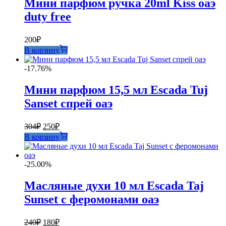
Мини парфюм ручка 20ml Kiss оаэ
duty free
200
₽
В корзину
-17.76%
Мини парфюм 15,5 мл Escada Tuj
Sanset спрей оаэ
Первоначальная
Текущая
304
₽
250
₽
цена
цена:
В корзину
составляла
250₽.
304₽.
-25.00%
Масляные духи 10 мл Escada Taj
Sunset с феромонами оаэ
Первоначальная
Текущая
240
₽
180
₽