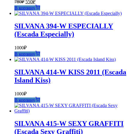
Первоначальная
Текущая
780
₽
550
₽
цена
цена:
В корзину
составляла
550₽.
780₽.
SILVANA 394-W ESPECIALLY
(Escada Especially)
1000
₽
В корзину
SILVANA 414-W KISS 2011 (Escada
Island Kiss)
1000
₽
В корзину
SILVANA 415-W SEXY GRAFFITI
(Escada Sexy Graffiti)