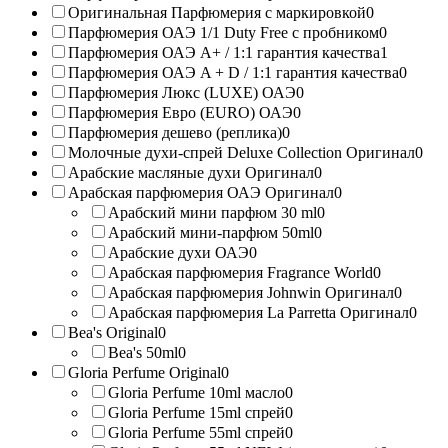
Оригинальная Парфюмерия с маркировкой
0
Парфюмерия ОАЭ 1/1 Duty Free с пробником
0
Парфюмерия ОАЭ A+ / 1:1 гарантия качества
1
Парфюмерия ОАЭ A + D / 1:1 гарантия качества
0
Парфюмерия Люкс (LUXE) ОАЭ
0
Парфюмерия Евро (EURO) ОАЭ
0
Парфюмерия дешево (реплика)
0
Молочные духи-спрей Deluxe Collection Оригинал
0
Арабские масляные духи Оригинал
0
Арабская парфюмерия ОАЭ Оригинал
0
Арабский мини парфюм 30 ml
0
Арабский мини-парфюм 50ml
0
Арабские духи ОАЭ
0
Арабская парфюмерия Fragrance World
0
Арабская парфюмерия Johnwin Оригинал
0
Арабская парфюмерия La Parretta Оригинал
0
Bea's Original
0
Bea's 50ml
0
Gloria Perfume Original
0
Gloria Perfume 10ml масло
0
Gloria Perfume 15ml спрей
0
Gloria Perfume 55ml спрей
0