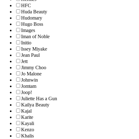
HFC
Huda Beauty
Hudomary
Hugo Boss
Images
Iman of Noble
Initio
Issey Miyake
Jean Paul
Jett
Jimmy Choo
Jo Malone
Johnwin
Jomtam
Joop!
Juliette Has a Gun
Kailya Beauty
Kajal
Karite
Kayali
Kenzo
Khalis