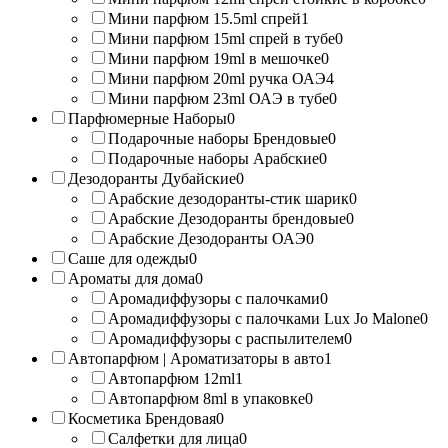
Мини парфюм 15.5ml спрей
1
Мини парфюм 15ml спрей в тубе
0
Мини парфюм 19ml в мешочке
0
Мини парфюм 20ml ручка ОАЭ
4
Мини парфюм 23ml ОАЭ в тубе
0
Парфюмерные Наборы
0
Подарочные наборы Брендовые
0
Подарочные наборы Арабские
0
Дезодоранты Дубайские
0
Арабские дезодоранты-стик шарик
0
Арабские Дезодоранты брендовые
0
Арабские Дезодоранты ОАЭ
0
Саше для одежды
0
Ароматы для дома
0
Аромадиффузоры с палочками
0
Аромадиффузоры с палочками Lux Jo Malone
0
Аромадиффузоры с распылителем
0
Автопарфюм | Ароматизаторы в авто
1
Автопарфюм 12ml
1
Автопарфюм 8ml в упаковке
0
Косметика Брендовая
0
Салфетки для лица
0