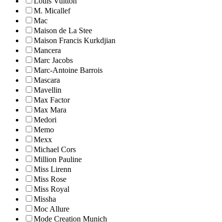
Louis Vuitton
M. Micallef
Mac
Maison de La Stee
Maison Francis Kurkdjian
Mancera
Marc Jacobs
Marc-Antoine Barrois
Mascara
Mavellin
Max Factor
Max Mara
Medori
Memo
Mexx
Michael Cors
Million Pauline
Miss Lirenn
Miss Rose
Miss Royal
Missha
Moc Allure
Mode Creation Munich