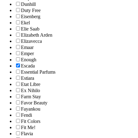
Dunhill
Duty Free
Eisenberg
Ekel
Elie Saab
Elizabeth Arden
Elizavecca
Emaar
Emper
Enough
Escada
Essential Parfums
Estiara
Etat Libre
Ex Nihilo
Farm Stay
Favor Beauty
Fayankou
Fendi
Fit Colors
Fit Me!
Flavia