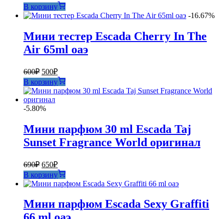
цена
цена:
В корзину
составляла
180₽.
-16.67%
240₽.
Мини тестер Escada Cherry In The
Air 65ml оаэ
Первоначальная
Текущая
600
₽
500
₽
цена
цена:
В корзину
составляла
500₽.
600₽.
-5.80%
Мини парфюм 30 ml Escada Taj
Sunset Fragrance World оригинал
Первоначальная
Текущая
690
₽
650
₽
цена
цена:
В корзину
составляла
650₽.
690₽.
Мини парфюм Escada Sexy Graffiti
66 ml оаэ