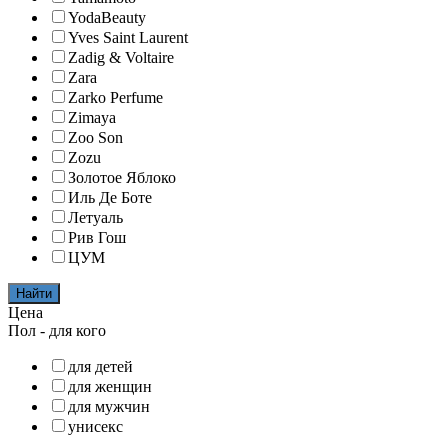
YodaBeauty
Yves Saint Laurent
Zadig & Voltaire
Zara
Zarko Perfume
Zimaya
Zoo Son
Zozu
Золотое Яблоко
Иль Де Боте
Летуаль
Рив Гош
ЦУМ
Найти
Цена
Пол - для кого
для детей
для женщин
для мужчин
унисекс