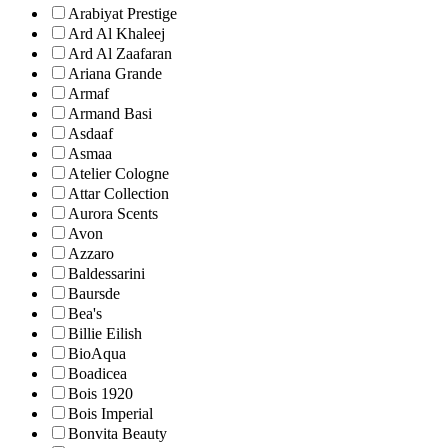
Arabiyat Prestige
Ard Al Khaleej
Ard Al Zaafaran
Ariana Grande
Armaf
Armand Basi
Asdaaf
Asmaa
Atelier Cologne
Attar Collection
Aurora Scents
Avon
Azzaro
Baldessarini
Baursde
Bea's
Billie Eilish
BioAqua
Boadicea
Bois 1920
Bois Imperial
Bonvita Beauty