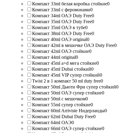
Компакт 33ml белая коробка стойкие
0
Компакт 33ml с феромонами
0
Компакт 34ml ОАЭ Duty Free
0
Компакт 35ml ОАЭ Duty Free
0
Компакт 35ml ОАЭ в тубе
0
Компакт 38ml ОАЭ Duty Free
0
Компакт 40ml ОАЭ original
0
Компакт 42ml в мешочке ОАЭ Duty Free
0
Компакт 42ml ОАЭ стойкие
0
Компакт 44ml original
0
Компакт 45ml a+d мега стойкие
0
Компакт 45ml Dubai стойкий
0
Компакт 45ml VIP супер стойкий
0
Twist 2 в 1 компакт 50 ml duty free
0
Компакт 50ml Дьюти Фри супер стойкий
0
Компакт 50ml ОАЭ супер стойкие
0
Компакт 50ml с мешочком
0
Компакт 55ml супер стойкие
0
Компакт 60ml Arriviste Нидерланды
0
Компакт 62ml Dubai Duty Free
0
Компакт 64ml ОАЭ
0
Компакт 66ml ОАЭ супер стойкие
0