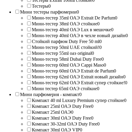
Тестеры Extrait 100ml стойкие
0
Тестеры
0
Мини тестеры парфюмерии
0
Мини-тестер 35ml ОАЭ Extrait De Parfum
0
Мини-тестер 38ml ОАЭ стойкие
0
Мини-тестер 40ml ОАЭ Lux в мешочке
0
Мини-тестер 40ml ОАЭ в чехле новый дизайн
0
Стойкий парфюм Duty Free 50 ml
0
Мини-тестер 50ml UAE стойкий!
0
Мини-тестер 55ml оаэ original
0
Мини-тестер 58ml Dubai Duty Free
0
Мини-тестер 60ml ОАЭ Cappi Maso
0
Мини-тестер 60ml ОАЭ Extrait de Parfum
0
Мини-тестер 62ml ОАЭ Extrait новый дизайн
0
Мини-тестер 62ml ОАЭ Extrait супер стойкие!
0
Мини тестер 65ml ОАЭ стойкие
0
Мини парфюмерия - компакт
0
Компакт 40 ml Luxury Premium супер стойкие
0
Компакт 25ml ОАЭ Duty Free
0
Компакт 25ml ОАЭ
0
Компакт 30ml ОАЭ Duty Free
0
Компакт 30-32ml ОАЭ Duty Free
0
Компакт 30ml ОАЭ VIP
0