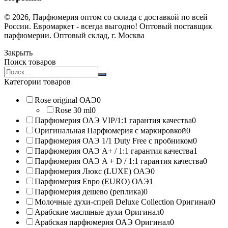
© 2026, Парфюмерия оптом со склада с доставкой по всей
России. Евромаркет - всегда выгодно! Оптовый поставщик
парфюмерии. Оптовый склад, г. Москва
Закрыть
Поиск товаров
Search
products:
Категории товаров
Rose original ОАЭ
0
Rose 30 ml
0
Парфюмерия ОАЭ VIP/1:1 гарантия качества
0
Оригинальная Парфюмерия с маркировкой
0
Парфюмерия ОАЭ 1/1 Duty Free с пробником
0
Парфюмерия ОАЭ A+ / 1:1 гарантия качества
1
Парфюмерия ОАЭ A + D / 1:1 гарантия качества
0
Парфюмерия Люкс (LUXE) ОАЭ
0
Парфюмерия Евро (EURO) ОАЭ
1
Парфюмерия дешево (реплика)
0
Молочные духи-спрей Deluxe Collection Оригинал
0
Арабские масляные духи Оригинал
0
Арабская парфюмерия ОАЭ Оригинал
0