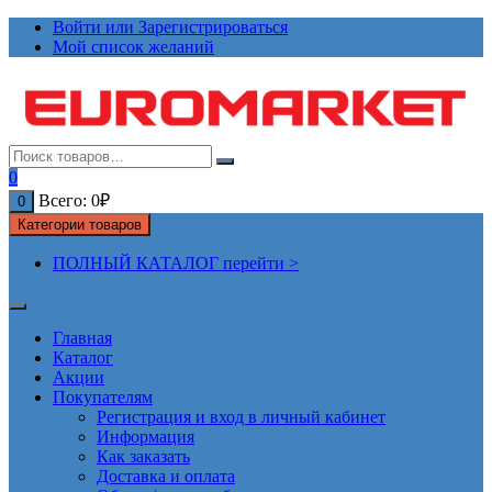
Перейти
Войти или Зарегистрироваться
к
Мой список желаний
содержимому
0
Всего:
0
₽
0
Категории товаров
ПОЛНЫЙ КАТАЛОГ перейти >
Главная
Каталог
Акции
Покупателям
Регистрация и вход в личный кабинет
Информация
Как заказать
Доставка и оплата