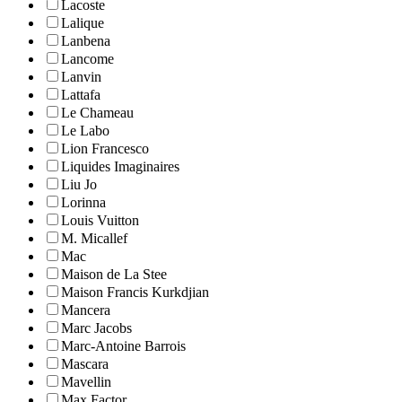
Lacoste
Lalique
Lanbena
Lancome
Lanvin
Lattafa
Le Chameau
Le Labo
Lion Francesco
Liquides Imaginaires
Liu Jo
Lorinna
Louis Vuitton
M. Micallef
Mac
Maison de La Stee
Maison Francis Kurkdjian
Mancera
Marc Jacobs
Marc-Antoine Barrois
Mascara
Mavellin
Max Factor