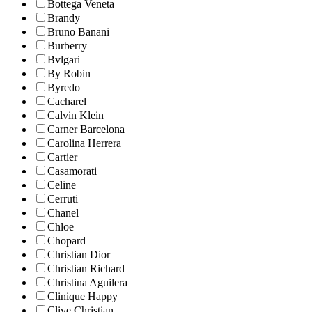
Bottega Veneta
Brandy
Bruno Banani
Burberry
Bvlgari
By Robin
Byredo
Cacharel
Calvin Klein
Carner Barcelona
Carolina Herrera
Cartier
Casamorati
Celine
Cerruti
Chanel
Chloe
Chopard
Christian Dior
Christian Richard
Christina Aguilera
Clinique Happy
Clive Christian