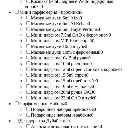
Компакт 67ml Fragrance World подарочная
коробка
0
Мини парфюмерия - пробники
0
Масляные духи 6ml Aksa
0
Масляные духи 6ml Al Rehab
0
Масляные духи 6ml Hayat Perfume
0
Мини парфюм 7.5ml ОАЭ с феромоном
0
Мини парфюм VIP 10 ml спрей
0
Масляные духи 10ml в тубе
0
Масляные духи 10ml с феромонами
0
Мини парфюм 10-15ml ручка
0
Мини парфюм 10ml pheromon
0
Мини парфюм 12ml спрей стойкие в коробке
0
Мини парфюм 15.5ml спрей
0
Мини парфюм 15ml спрей в тубе
0
Мини парфюм 19ml в мешочке
0
Мини парфюм 20ml ручка ОАЭ
0
Мини парфюм 23ml ОАЭ в тубе
0
Парфюмерные Наборы
0
Подарочные наборы Брендовые
0
Подарочные наборы Арабские
0
Дезодоранты Дубайские
0
Арабские дезодоранты-стик шарик
0