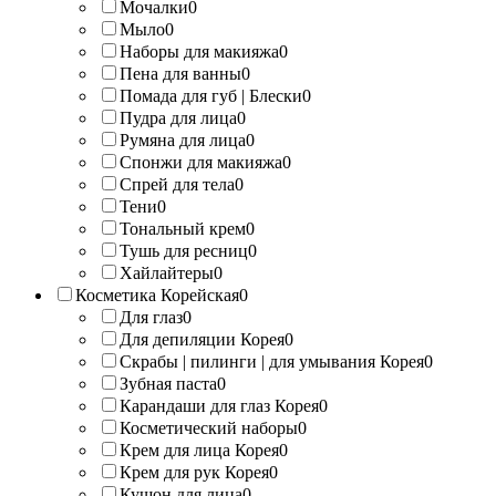
Мочалки
0
Мыло
0
Наборы для макияжа
0
Пена для ванны
0
Помада для губ | Блески
0
Пудра для лица
0
Румяна для лица
0
Спонжи для макияжа
0
Спрей для тела
0
Тени
0
Тональный крем
0
Тушь для ресниц
0
Хайлайтеры
0
Косметика Корейская
0
Для глаз
0
Для депиляции Корея
0
Скрабы | пилинги | для умывания Корея
0
Зубная паста
0
Карандаши для глаз Корея
0
Косметический наборы
0
Крем для лица Корея
0
Крем для рук Корея
0
Кушон для лица
0