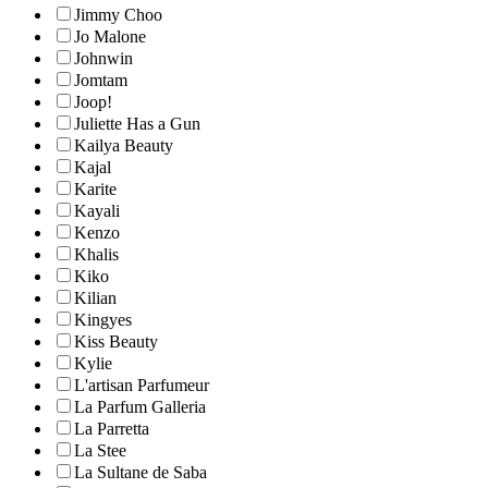
Jimmy Choo
Jo Malone
Johnwin
Jomtam
Joop!
Juliette Has a Gun
Kailya Beauty
Kajal
Karite
Kayali
Kenzo
Khalis
Kiko
Kilian
Kingyes
Kiss Beauty
Kylie
L'artisan Parfumeur
La Parfum Galleria
La Parretta
La Stee
La Sultane de Saba