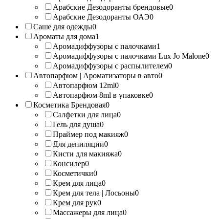
Арабские Дезодоранты брендовые
0
Арабские Дезодоранты ОАЭ
0
Саше для одежды
0
Ароматы для дома
1
Аромадиффузоры с палочками
1
Аромадиффузоры с палочками Lux Jo Malone
0
Аромадиффузоры с распылителем
0
Автопарфюм | Ароматизаторы в авто
0
Автопарфюм 12ml
0
Автопарфюм 8ml в упаковке
0
Косметика Брендовая
0
Салфетки для лица
0
Гель для душа
0
Праймер под макияж
0
Для депиляции
0
Кисти для макияжа
0
Консилер
0
Косметички
0
Крем для лица
0
Крем для тела | Лосьоны
0
Крем для рук
0
Массажеры для лица
0