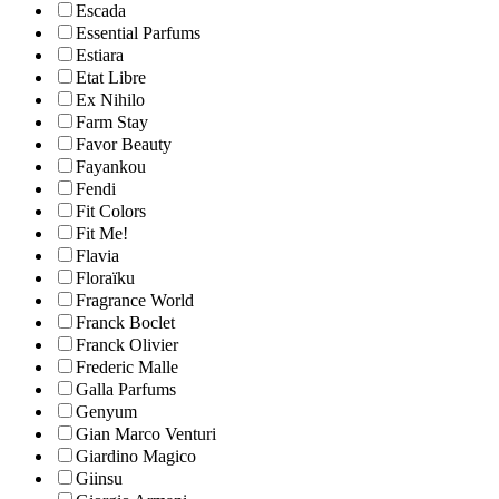
Escada
Essential Parfums
Estiara
Etat Libre
Ex Nihilo
Farm Stay
Favor Beauty
Fayankou
Fendi
Fit Colors
Fit Me!
Flavia
Floraïku
Fragrance World
Franck Boclet
Franck Olivier
Frederic Malle
Galla Parfums
Genyum
Gian Marco Venturi
Giardino Magico
Giinsu