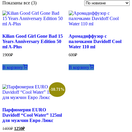
Сортировка:
Показаны все (3)
самые
недавние
Kilian Good Girl Gone Bad 15
Аромадиффузор с
Years Anniversary Edition 50
палочками Davidoff Cool
ml A-Plus
Water 110 ml
1900
₽
600
₽
В корзину
В корзину
-10.71%
Парфюмерия EURO
Davidoff “Cool Water” 125ml
для мужчин Евро Люкс
Первоначальная
Текущая
1400
₽
1250
₽