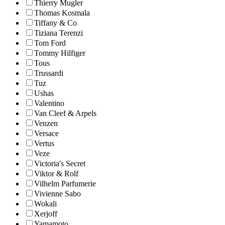
Thierry Mugler
Thomas Kosmala
Tiffany & Co
Tiziana Terenzi
Tom Ford
Tommy Hilfiger
Tous
Trussardi
Tuz
Ushas
Valentino
Van Cleef & Arpels
Venzen
Versace
Vertus
Veze
Victoria's Secret
Viktor & Rolf
Vilhelm Parfumerie
Vivienne Sabo
Wokali
Xerjoff
Yamamoto