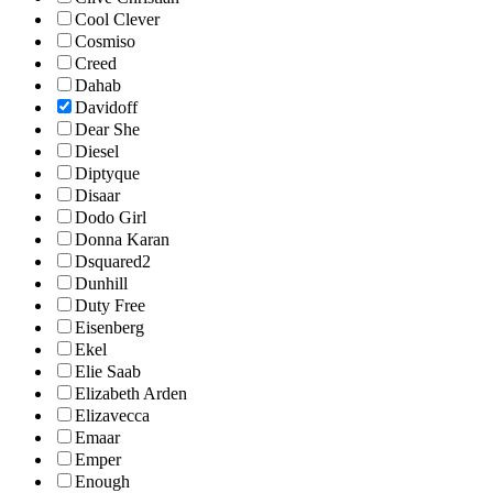
Cool Clever
Cosmiso
Creed
Dahab
Davidoff
Dear She
Diesel
Diptyque
Disaar
Dodo Girl
Donna Karan
Dsquared2
Dunhill
Duty Free
Eisenberg
Ekel
Elie Saab
Elizabeth Arden
Elizavecca
Emaar
Emper
Enough