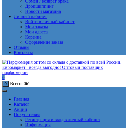
Обмен / возврат брака
Дропшиппинг
Новости магазина
Личный кабинет
Войти в личный кабинет
Мои заказы
Мои адреса
Корзина
Оформление заказа
Отзывы
Контакты
0
Всего:
0
₽
0
Главная
Каталог
Акции
Покупателям
Регистрация и вход в личный кабинет
Информация