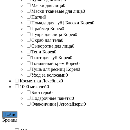
Маски для лица
0
Маски тканевые для лица
0
Патчи
0
Помада для губ | Блески Корея
0
Праймер Корея
0
Пудра для лица Корея
0
Скраб для тела
0
Сыворотка для лица
0
Тени Корея
0
Тинт для губ Корея
0
Тональный крем Корея
0
Тушь для ресниц Корея
0
Уход за волосами
0
Косметика Лечебная
0
1000 мелочей
0
Блоттеры
0
Подарочные пакеты
0
Флакончики | Атомайзеры
0
Найти
Бренды