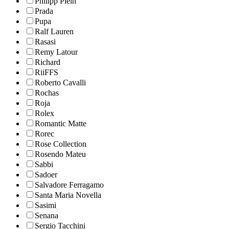
Philipp Plein
Prada
Pupa
Ralf Lauren
Rasasi
Remy Latour
Richard
RiiFFS
Roberto Cavalli
Rochas
Roja
Rolex
Romantic Matte
Rorec
Rose Collection
Rosendo Mateu
Sabbi
Sadoer
Salvadore Ferragamo
Santa Maria Novella
Sasimi
Senana
Sergio Tacchini