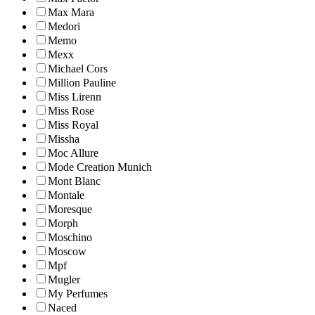
Max Mara
Medori
Memo
Mexx
Michael Cors
Million Pauline
Miss Lirenn
Miss Rose
Miss Royal
Missha
Moc Allure
Mode Creation Munich
Mont Blanc
Montale
Moresque
Morph
Moschino
Moscow
Mpf
Mugler
My Perfumes
Naced