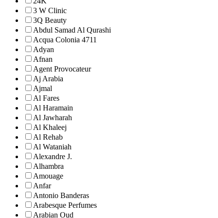
24K
3 W Clinic
3Q Beauty
Abdul Samad Al Qurashi
Acqua Colonia 4711
Adyan
Afnan
Agent Provocateur
Aj Arabia
Ajmal
Al Fares
Al Haramain
Al Jawharah
Al Khaleej
Al Rehab
Al Wataniah
Alexandre J.
Alhambra
Amouage
Anfar
Antonio Banderas
Arabesque Perfumes
Arabian Oud