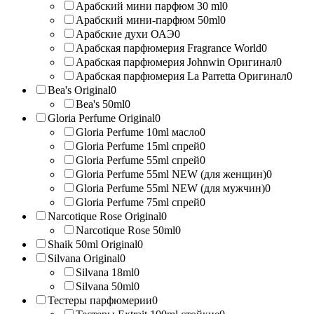
Арабский мини парфюм 30 ml
0
Арабский мини-парфюм 50ml
0
Арабские духи ОАЭ
0
Арабская парфюмерия Fragrance World
0
Арабская парфюмерия Johnwin Оригинал
0
Арабская парфюмерия La Parretta Оригинал
0
Bea's Original
0
Bea's 50ml
0
Gloria Perfume Original
0
Gloria Perfume 10ml масло
0
Gloria Perfume 15ml спрей
0
Gloria Perfume 55ml спрей
0
Gloria Perfume 55ml NEW (для женщин)
0
Gloria Perfume 55ml NEW (для мужчин)
0
Gloria Perfume 75ml спрей
0
Narcotique Rose Original
0
Narcotique Rose 50ml
0
Shaik 50ml Original
0
Silvana Original
0
Silvana 18ml
0
Silvana 50ml
0
Тестеры парфюмерии
0