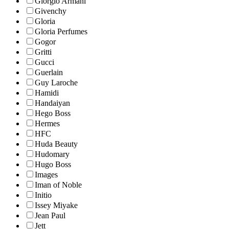
Giorgio Armani
Givenchy
Gloria
Gloria Perfumes
Gogor
Gritti
Gucci
Guerlain
Guy Laroche
Hamidi
Handaiyan
Hego Boss
Hermes
HFC
Huda Beauty
Hudomary
Hugo Boss
Images
Iman of Noble
Initio
Issey Miyake
Jean Paul
Jett