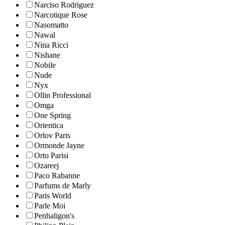
Narciso Rodriguez
Narcotique Rose
Nasomatto
Nawal
Nina Ricci
Nishane
Nobile
Nude
Nyx
Ollin Professional
Omga
One Spring
Orientica
Orlov Paris
Ormonde Jayne
Orto Parisi
Ozareej
Paco Rabanne
Parfums de Marly
Paris World
Parle Moi
Penhaligon's