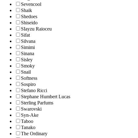
Sevencool
Shaik
Shedoes
Shiseido
SIayzu Raioceu
Sifat
Silvana
Simimi
Sinana
Sisley
Smoky
Snail
Softness
Sospiro
Stefano Ricci
Stephane Humbert Lucas
Sterling Parfums
Swarovski
Syn-Ake
Taboo
Tanako
The Ordinary