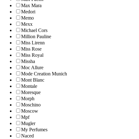
Max Mara
Medori
Memo
Mexx
Michael Cors
Million Pauline
Miss Lirenn
Miss Rose
Miss Royal
Missha
Moc Allure
Mode Creation Munich
Mont Blanc
Montale
Moresque
Morph
Moschino
Moscow
Mpf
Mugler
My Perfumes
Naced