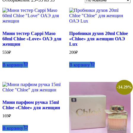
самые
недавние
Мини тестер Cappi Maso
Пробники духов 20ml Chloe
60ml Chloe «Love» ОАЭ для
«Chloe» для женщин ОАЭ
женщин
Lux
550
₽
200
₽
В корзину
В корзину
-14.29%
Мини парфюм ручка 15ml
Chloe «Chloe» для женщин
169
₽
В корзину