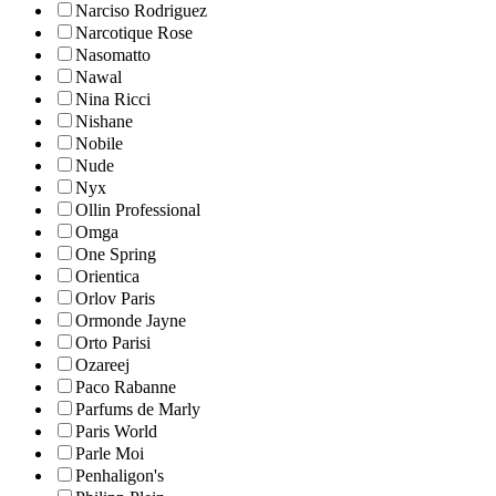
Narciso Rodriguez
Narcotique Rose
Nasomatto
Nawal
Nina Ricci
Nishane
Nobile
Nude
Nyx
Ollin Professional
Omga
One Spring
Orientica
Orlov Paris
Ormonde Jayne
Orto Parisi
Ozareej
Paco Rabanne
Parfums de Marly
Paris World
Parle Moi
Penhaligon's