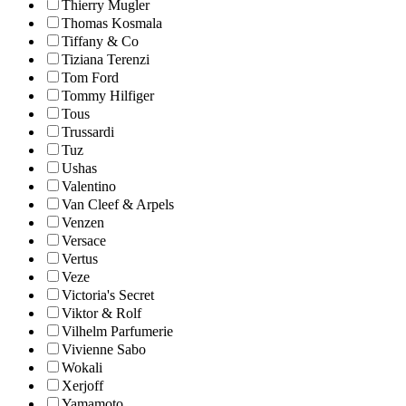
Thierry Mugler
Thomas Kosmala
Tiffany & Co
Tiziana Terenzi
Tom Ford
Tommy Hilfiger
Tous
Trussardi
Tuz
Ushas
Valentino
Van Cleef & Arpels
Venzen
Versace
Vertus
Veze
Victoria's Secret
Viktor & Rolf
Vilhelm Parfumerie
Vivienne Sabo
Wokali
Xerjoff
Yamamoto