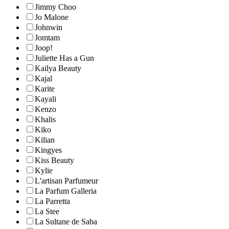
Jimmy Choo
Jo Malone
Johnwin
Jomtam
Joop!
Juliette Has a Gun
Kailya Beauty
Kajal
Karite
Kayali
Kenzo
Khalis
Kiko
Kilian
Kingyes
Kiss Beauty
Kylie
L'artisan Parfumeur
La Parfum Galleria
La Parretta
La Stee
La Sultane de Saba