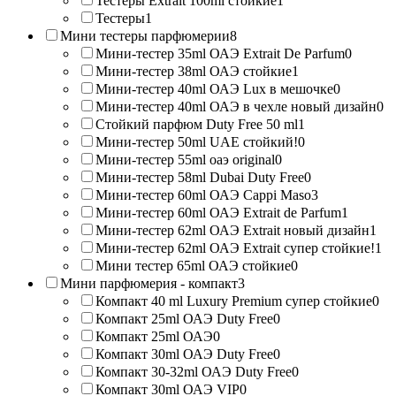
Тестеры Extrait 100ml стойкие
1
Тестеры
1
Мини тестеры парфюмерии
8
Мини-тестер 35ml ОАЭ Extrait De Parfum
0
Мини-тестер 38ml ОАЭ стойкие
1
Мини-тестер 40ml ОАЭ Lux в мешочке
0
Мини-тестер 40ml ОАЭ в чехле новый дизайн
0
Стойкий парфюм Duty Free 50 ml
1
Мини-тестер 50ml UAE стойкий!
0
Мини-тестер 55ml оаэ original
0
Мини-тестер 58ml Dubai Duty Free
0
Мини-тестер 60ml ОАЭ Cappi Maso
3
Мини-тестер 60ml ОАЭ Extrait de Parfum
1
Мини-тестер 62ml ОАЭ Extrait новый дизайн
1
Мини-тестер 62ml ОАЭ Extrait супер стойкие!
1
Мини тестер 65ml ОАЭ стойкие
0
Мини парфюмерия - компакт
3
Компакт 40 ml Luxury Premium супер стойкие
0
Компакт 25ml ОАЭ Duty Free
0
Компакт 25ml ОАЭ
0
Компакт 30ml ОАЭ Duty Free
0
Компакт 30-32ml ОАЭ Duty Free
0
Компакт 30ml ОАЭ VIP
0