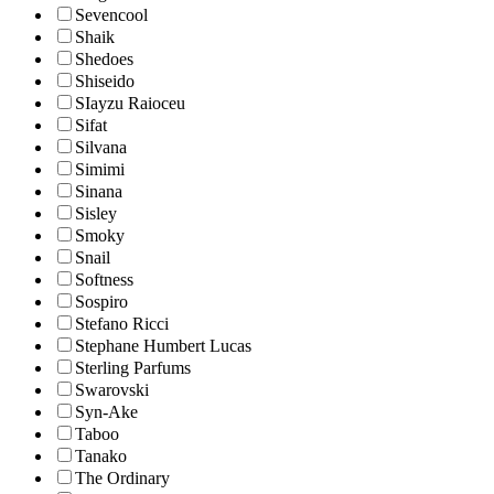
Sevencool
Shaik
Shedoes
Shiseido
SIayzu Raioceu
Sifat
Silvana
Simimi
Sinana
Sisley
Smoky
Snail
Softness
Sospiro
Stefano Ricci
Stephane Humbert Lucas
Sterling Parfums
Swarovski
Syn-Ake
Taboo
Tanako
The Ordinary