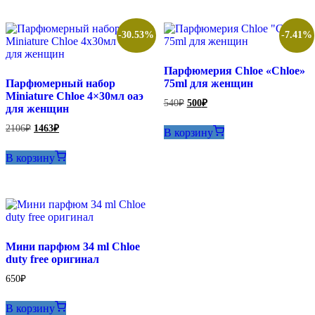
-30.53%
-7.41%
Парфюмерия Chloe «Chloe»
Парфюмерный набор
75ml для женщин
Miniature Chloe 4×30мл оаэ
Первоначальная
Текущая
540
₽
500
₽
для женщин
цена
цена:
составляла
500₽.
Первоначальная
Текущая
2106
₽
1463
₽
В корзину
540₽.
цена
цена:
составляла
1463₽.
В корзину
2106₽.
Мини парфюм 34 ml Chloe
duty free оригинал
650
₽
В корзину