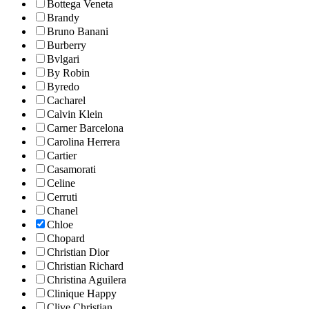
Bottega Veneta
Brandy
Bruno Banani
Burberry
Bvlgari
By Robin
Byredo
Cacharel
Calvin Klein
Carner Barcelona
Carolina Herrera
Cartier
Casamorati
Celine
Cerruti
Chanel
Chloe
Chopard
Christian Dior
Christian Richard
Christina Aguilera
Clinique Happy
Clive Christian