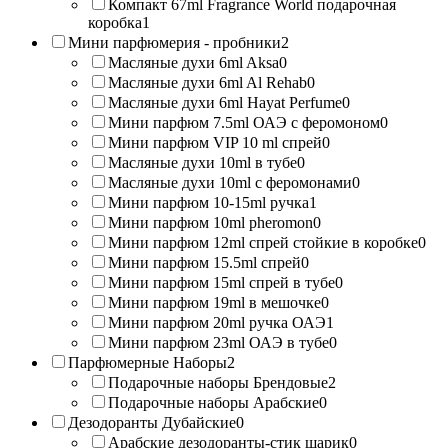
Компакт 67ml Fragrance World подарочная
коробка
1
Мини парфюмерия - пробники
2
Масляные духи 6ml Aksa
0
Масляные духи 6ml Al Rehab
0
Масляные духи 6ml Hayat Perfume
0
Мини парфюм 7.5ml ОАЭ с феромоном
0
Мини парфюм VIP 10 ml спрей
0
Масляные духи 10ml в тубе
0
Масляные духи 10ml с феромонами
0
Мини парфюм 10-15ml ручка
1
Мини парфюм 10ml pheromon
0
Мини парфюм 12ml спрей стойкие в коробке
0
Мини парфюм 15.5ml спрей
0
Мини парфюм 15ml спрей в тубе
0
Мини парфюм 19ml в мешочке
0
Мини парфюм 20ml ручка ОАЭ
1
Мини парфюм 23ml ОАЭ в тубе
0
Парфюмерные Наборы
2
Подарочные наборы Брендовые
2
Подарочные наборы Арабские
0
Дезодоранты Дубайские
0
Арабские дезодоранты-стик шарик
0