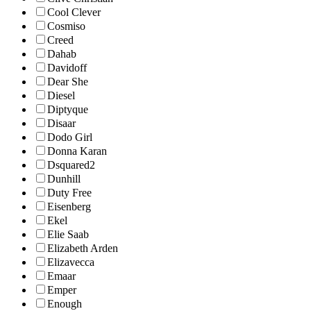
Cool Clever
Cosmiso
Creed
Dahab
Davidoff
Dear She
Diesel
Diptyque
Disaar
Dodo Girl
Donna Karan
Dsquared2
Dunhill
Duty Free
Eisenberg
Ekel
Elie Saab
Elizabeth Arden
Elizavecca
Emaar
Emper
Enough