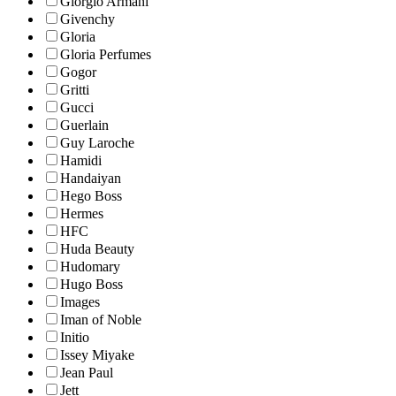
Giorgio Armani
Givenchy
Gloria
Gloria Perfumes
Gogor
Gritti
Gucci
Guerlain
Guy Laroche
Hamidi
Handaiyan
Hego Boss
Hermes
HFC
Huda Beauty
Hudomary
Hugo Boss
Images
Iman of Noble
Initio
Issey Miyake
Jean Paul
Jett