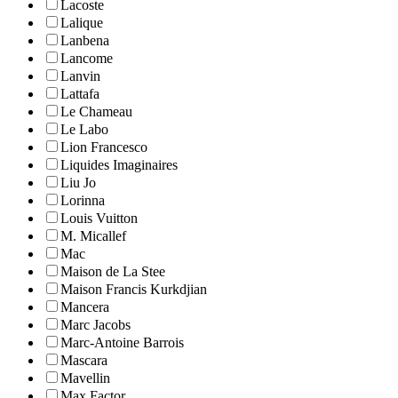
Lacoste
Lalique
Lanbena
Lancome
Lanvin
Lattafa
Le Chameau
Le Labo
Lion Francesco
Liquides Imaginaires
Liu Jo
Lorinna
Louis Vuitton
M. Micallef
Mac
Maison de La Stee
Maison Francis Kurkdjian
Mancera
Marc Jacobs
Marc-Antoine Barrois
Mascara
Mavellin
Max Factor