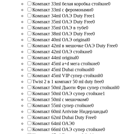
Компакт 33ml белая коробка стойкие
0
Компакт 33ml с феромонами
0
Компакт 34ml ОАЭ Duty Free
1
Компакт 35ml ОАЭ Duty Free
0
Компакт 35ml ОАЭ в тубе
0
Компакт 38ml ОАЭ Duty Free
0
Компакт 40ml ОАЭ original
0
Компакт 42ml в мешочке ОАЭ Duty Free
0
Компакт 42ml ОАЭ стойкие
0
Компакт 44ml original
0
Компакт 45ml a+d мега стойкие
0
Компакт 45ml Dubai стойкий
0
Компакт 45ml VIP супер стойкий
0
Twist 2 в 1 компакт 50 ml duty free
0
Компакт 50ml Дьюти Фри супер стойкий
0
Компакт 50ml ОАЭ супер стойкие
1
Компакт 50ml с мешочком
0
Компакт 55ml супер стойкие
0
Компакт 60ml Arriviste Нидерланды
0
Компакт 62ml Dubai Duty Free
0
Компакт 64ml ОАЭ
0
Компакт 66ml ОАЭ супер стойкие
0