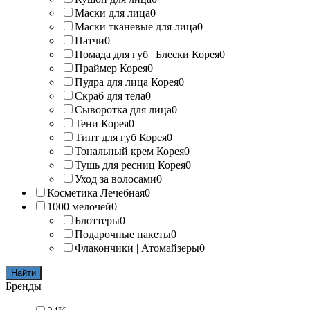
Маски для лица
0
Маски тканевые для лица
0
Патчи
0
Помада для губ | Блески Корея
0
Праймер Корея
0
Пудра для лица Корея
0
Скраб для тела
0
Сыворотка для лица
0
Тени Корея
0
Тинт для губ Корея
0
Тональный крем Корея
0
Тушь для ресниц Корея
0
Уход за волосами
0
Косметика Лечебная
0
1000 мелочей
0
Блоттеры
0
Подарочные пакеты
0
Флакончики | Атомайзеры
0
Найти
Бренды