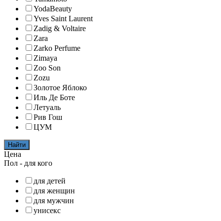
YodaBeauty
Yves Saint Laurent
Zadig & Voltaire
Zara
Zarko Perfume
Zimaya
Zoo Son
Zozu
Золотое Яблоко
Иль Де Боте
Летуаль
Рив Гош
ЦУМ
Найти
Цена
Пол - для кого
для детей
для женщин
для мужчин
унисекс