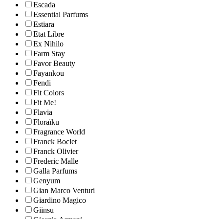
Escada
Essential Parfums
Estiara
Etat Libre
Ex Nihilo
Farm Stay
Favor Beauty
Fayankou
Fendi
Fit Colors
Fit Me!
Flavia
Floraïku
Fragrance World
Franck Boclet
Franck Olivier
Frederic Malle
Galla Parfums
Genyum
Gian Marco Venturi
Giardino Magico
Giinsu