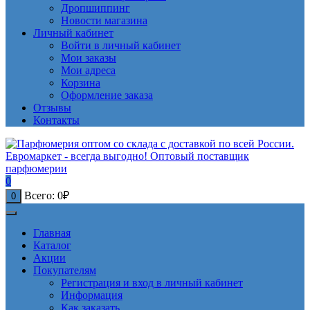
Дропшиппинг
Новости магазина
Личный кабинет
Войти в личный кабинет
Мои заказы
Мои адреса
Корзина
Оформление заказа
Отзывы
Контакты
0
Всего:
0
₽
0
Главная
Каталог
Акции
Покупателям
Регистрация и вход в личный кабинет
Информация
Как заказать