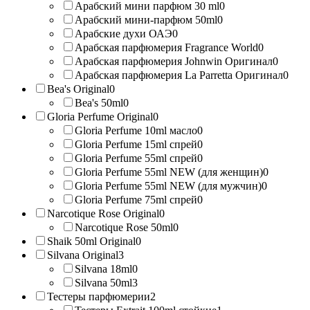
Арабский мини парфюм 30 ml
0
Арабский мини-парфюм 50ml
0
Арабские духи ОАЭ
0
Арабская парфюмерия Fragrance World
0
Арабская парфюмерия Johnwin Оригинал
0
Арабская парфюмерия La Parretta Оригинал
0
Bea's Original
0
Bea's 50ml
0
Gloria Perfume Original
0
Gloria Perfume 10ml масло
0
Gloria Perfume 15ml спрей
0
Gloria Perfume 55ml спрей
0
Gloria Perfume 55ml NEW (для женщин)
0
Gloria Perfume 55ml NEW (для мужчин)
0
Gloria Perfume 75ml спрей
0
Narcotique Rose Original
0
Narcotique Rose 50ml
0
Shaik 50ml Original
0
Silvana Original
3
Silvana 18ml
0
Silvana 50ml
3
Тестеры парфюмерии
2