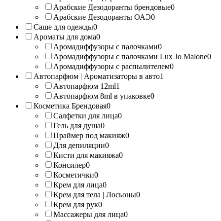
Арабские Дезодоранты брендовые
0
Арабские Дезодоранты ОАЭ
0
Саше для одежды
0
Ароматы для дома
0
Аромадиффузоры с палочками
0
Аромадиффузоры с палочками Lux Jo Malone
0
Аромадиффузоры с распылителем
0
Автопарфюм | Ароматизаторы в авто
1
Автопарфюм 12ml
1
Автопарфюм 8ml в упаковке
0
Косметика Брендовая
0
Салфетки для лица
0
Гель для душа
0
Праймер под макияж
0
Для депиляции
0
Кисти для макияжа
0
Консилер
0
Косметички
0
Крем для лица
0
Крем для тела | Лосьоны
0
Крем для рук
0
Массажеры для лица
0