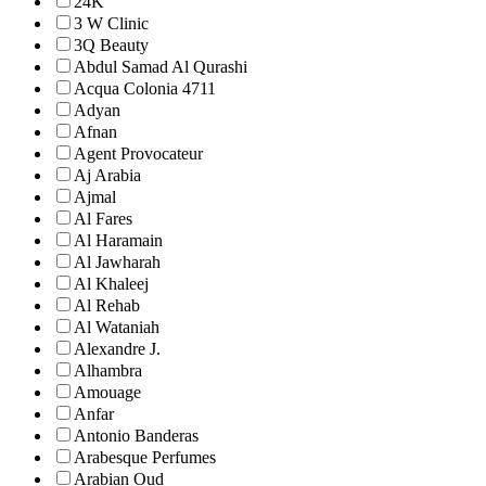
24K
3 W Clinic
3Q Beauty
Abdul Samad Al Qurashi
Acqua Colonia 4711
Adyan
Afnan
Agent Provocateur
Aj Arabia
Ajmal
Al Fares
Al Haramain
Al Jawharah
Al Khaleej
Al Rehab
Al Wataniah
Alexandre J.
Alhambra
Amouage
Anfar
Antonio Banderas
Arabesque Perfumes
Arabian Oud