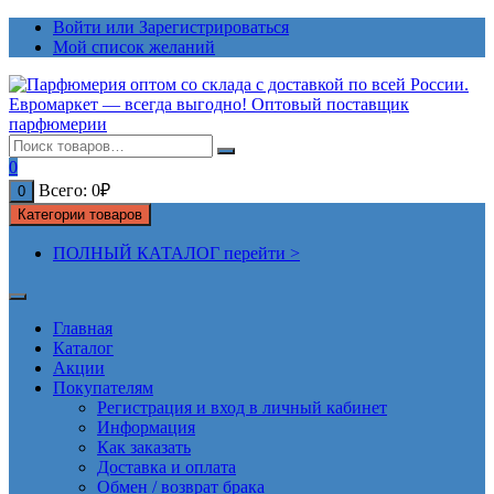
Перейти
Войти или Зарегистрироваться
к
Мой список желаний
содержимому
0
Всего:
0
₽
0
Категории товаров
ПОЛНЫЙ КАТАЛОГ перейти >
Главная
Каталог
Акции
Покупателям
Регистрация и вход в личный кабинет
Информация
Как заказать
Доставка и оплата
Обмен / возврат брака