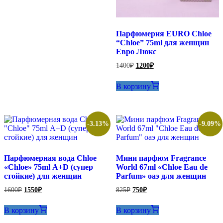
Парфюмерия EURO Chloe
“Chloe” 75ml для женщин
Евро Люкс
Первоначальная
Текущая
1400
₽
1200
₽
цена
цена:
составляла
1200₽.
В корзину
1400₽.
-3.13%
-9.09%
Парфюмерная вода Chloe
Мини парфюм Fragrance
«Chloe» 75ml А+D (супер
World 67ml «Chloe Eau de
стойкие) для женщин
Parfum» оаэ для женщин
Первоначальная
Текущая
Первоначальная
Текущая
1600
₽
1550
₽
825
₽
750
₽
цена
цена:
цена
цена:
составляла
составляла
1550₽.
750₽.
В корзину
В корзину
1600₽.
825₽.