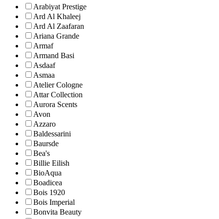
Arabiyat Prestige
Ard Al Khaleej
Ard Al Zaafaran
Ariana Grande
Armaf
Armand Basi
Asdaaf
Asmaa
Atelier Cologne
Attar Collection
Aurora Scents
Avon
Azzaro
Baldessarini
Baursde
Bea's
Billie Eilish
BioAqua
Boadicea
Bois 1920
Bois Imperial
Bonvita Beauty