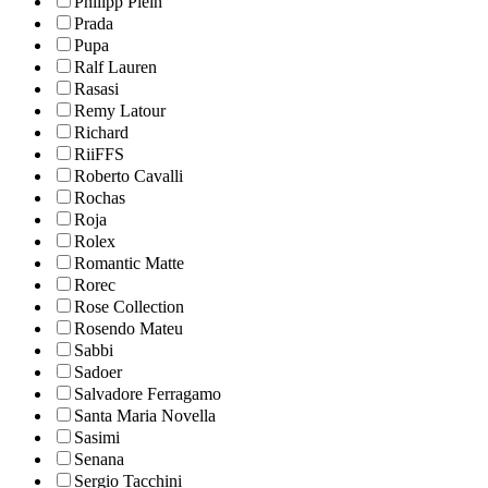
Philipp Plein
Prada
Pupa
Ralf Lauren
Rasasi
Remy Latour
Richard
RiiFFS
Roberto Cavalli
Rochas
Roja
Rolex
Romantic Matte
Rorec
Rose Collection
Rosendo Mateu
Sabbi
Sadoer
Salvadore Ferragamo
Santa Maria Novella
Sasimi
Senana
Sergio Tacchini