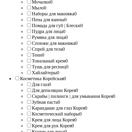
Мочалки
0
Мыло
0
Наборы для макияжа
0
Пена для ванны
0
Помада для губ | Блески
0
Пудра для лица
0
Румяна для лица
0
Спонжи для макияжа
0
Спрей для тела
0
Тени
0
Тональный крем
0
Тушь для ресниц
0
Хайлайтеры
0
Косметика Корейская
0
Для глаз
0
Для депиляции Корея
0
Скрабы | пилинги | для умывания Корея
0
Зубная паста
0
Карандаши для глаз Корея
0
Косметический наборы
0
Крем для лица Корея
0
Крем для рук Корея
0
Кушон для лица
0