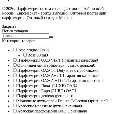
© 2026, Парфюмерия оптом со склада с доставкой по всей
России. Евромаркет - всегда выгодно! Оптовый поставщик
парфюмерии. Оптовый склад, г. Москва
Закрыть
Поиск товаров
Search
products:
Категории товаров
Rose original ОАЭ
0
Rose 30 ml
0
Парфюмерия ОАЭ VIP/1:1 гарантия качества
0
Оригинальная Парфюмерия с маркировкой
0
Парфюмерия ОАЭ 1/1 Duty Free с пробником
0
Парфюмерия ОАЭ A+ / 1:1 гарантия качества
4
Парфюмерия ОАЭ A + D / 1:1 гарантия качества
2
Парфюмерия Люкс (LUXE) ОАЭ
4
Парфюмерия Евро (EURO) ОАЭ
1
Парфюмерия дешево (реплика)
1
Молочные духи-спрей Deluxe Collection Оригинал
0
Арабские масляные духи Оригинал
0
Арабская парфюмерия ОАЭ Оригинал
0