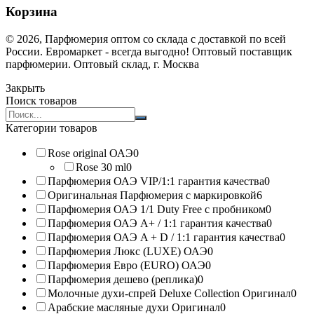
Корзина
© 2026, Парфюмерия оптом со склада с доставкой по всей
России. Евромаркет - всегда выгодно! Оптовый поставщик
парфюмерии. Оптовый склад, г. Москва
Закрыть
Поиск товаров
Search
products:
Категории товаров
Rose original ОАЭ
0
Rose 30 ml
0
Парфюмерия ОАЭ VIP/1:1 гарантия качества
0
Оригинальная Парфюмерия с маркировкой
6
Парфюмерия ОАЭ 1/1 Duty Free с пробником
0
Парфюмерия ОАЭ A+ / 1:1 гарантия качества
0
Парфюмерия ОАЭ A + D / 1:1 гарантия качества
0
Парфюмерия Люкс (LUXE) ОАЭ
0
Парфюмерия Евро (EURO) ОАЭ
0
Парфюмерия дешево (реплика)
0
Молочные духи-спрей Deluxe Collection Оригинал
0
Арабские масляные духи Оригинал
0