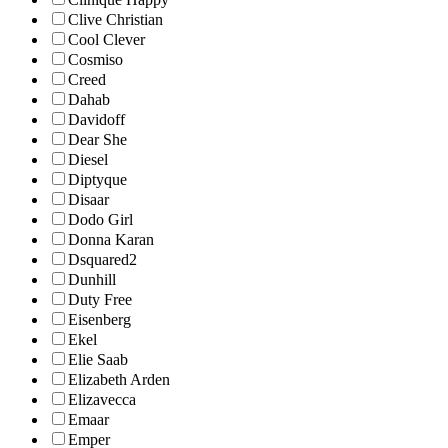
Clive Christian
Cool Clever
Cosmiso
Creed
Dahab
Davidoff
Dear She
Diesel
Diptyque
Disaar
Dodo Girl
Donna Karan
Dsquared2
Dunhill
Duty Free
Eisenberg
Ekel
Elie Saab
Elizabeth Arden
Elizavecca
Emaar
Emper