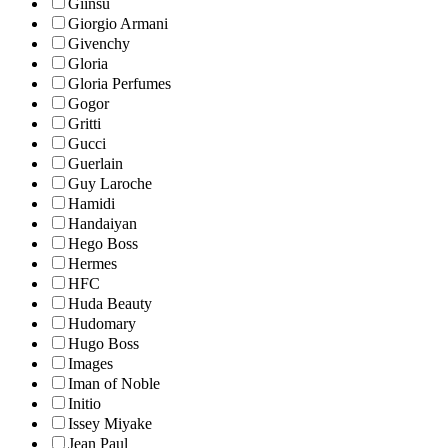
Giinsu
Giorgio Armani
Givenchy
Gloria
Gloria Perfumes
Gogor
Gritti
Gucci
Guerlain
Guy Laroche
Hamidi
Handaiyan
Hego Boss
Hermes
HFC
Huda Beauty
Hudomary
Hugo Boss
Images
Iman of Noble
Initio
Issey Miyake
Jean Paul