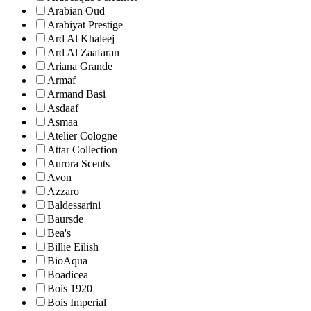
Arabian Oud
Arabiyat Prestige
Ard Al Khaleej
Ard Al Zaafaran
Ariana Grande
Armaf
Armand Basi
Asdaaf
Asmaa
Atelier Cologne
Attar Collection
Aurora Scents
Avon
Azzaro
Baldessarini
Baursde
Bea's
Billie Eilish
BioAqua
Boadicea
Bois 1920
Bois Imperial