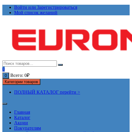
Перейти
Войти или Зарегистрироваться
к
Мой список желаний
содержимому
0
Всего:
0
₽
0
Категории товаров
ПОЛНЫЙ КАТАЛОГ перейти >
Главная
Каталог
Акции
Покупателям