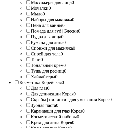
Массажеры для лица
0
Мочалки
0
Мыло
0
Наборы для макияжа
0
Пена для ванны
0
Помада для губ | Блески
0
Пудра для лица
0
Румяна для лица
0
Спонжи для макияжа
0
Спрей для тела
0
Тени
0
Тональный крем
0
Тушь для ресниц
0
Хайлайтеры
0
Косметика Корейская
0
Для глаз
0
Для депиляции Корея
0
Скрабы | пилинги | для умывания Корея
0
Зубная паста
0
Карандаши для глаз Корея
0
Косметический наборы
0
Крем для лица Корея
0