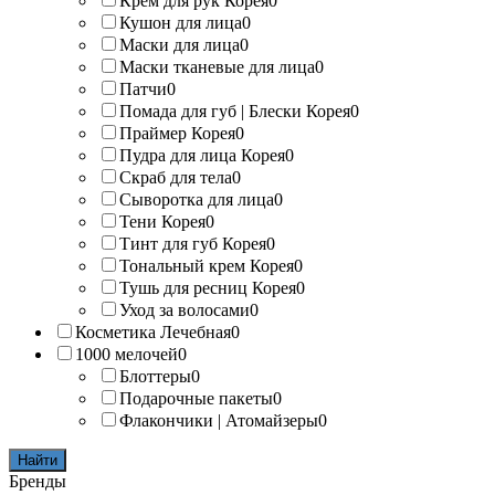
Крем для рук Корея
0
Кушон для лица
0
Маски для лица
0
Маски тканевые для лица
0
Патчи
0
Помада для губ | Блески Корея
0
Праймер Корея
0
Пудра для лица Корея
0
Скраб для тела
0
Сыворотка для лица
0
Тени Корея
0
Тинт для губ Корея
0
Тональный крем Корея
0
Тушь для ресниц Корея
0
Уход за волосами
0
Косметика Лечебная
0
1000 мелочей
0
Блоттеры
0
Подарочные пакеты
0
Флакончики | Атомайзеры
0
Найти
Бренды