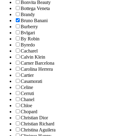
Bonvita Beauty
Bottega Veneta
Brandy
Bruno Banani
Burberry
Bvlgari
By Robin
Byredo
Cacharel
Calvin Klein
Carner Barcelona
Carolina Herrera
Cartier
Casamorati
Celine
Cerruti
Chanel
Chloe
Chopard
Christian Dior
Christian Richard
Christina Aguilera
Clinique Happy