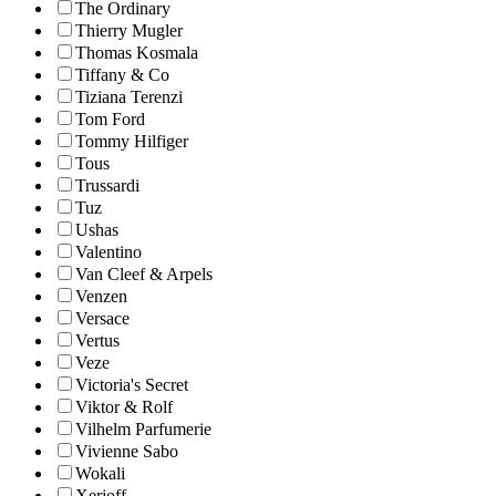
The Ordinary
Thierry Mugler
Thomas Kosmala
Tiffany & Co
Tiziana Terenzi
Tom Ford
Tommy Hilfiger
Tous
Trussardi
Tuz
Ushas
Valentino
Van Cleef & Arpels
Venzen
Versace
Vertus
Veze
Victoria's Secret
Viktor & Rolf
Vilhelm Parfumerie
Vivienne Sabo
Wokali
Xerjoff