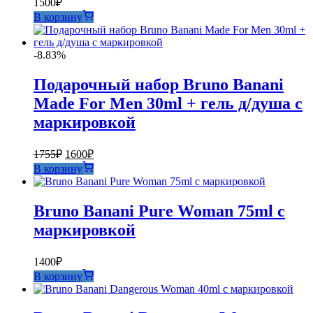
1500
₽
В корзину
-8.83%
Подарочный набор Bruno Banani
Made For Men 30ml + гель д/душа с
маркировкой
Первоначальная
Текущая
1755
₽
1600
₽
цена
цена:
В корзину
составляла
1600₽.
1755₽.
Bruno Banani Pure Woman 75ml с
маркировкой
1400
₽
В корзину