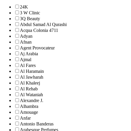
24K
3 W Clinic
3Q Beauty
Abdul Samad Al Qurashi
Acqua Colonia 4711
Adyan
Afnan
Agent Provocateur
Aj Arabia
Ajmal
Al Fares
Al Haramain
Al Jawharah
Al Khaleej
Al Rehab
Al Wataniah
Alexandre J.
Alhambra
Amouage
Anfar
Antonio Banderas
Arabesque Perfumes