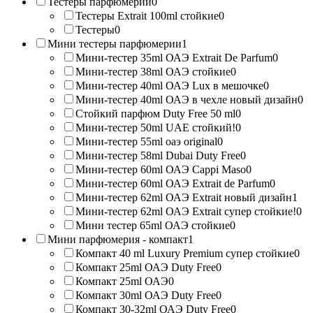
Тестеры парфюмерии
0
Тестеры Extrait 100ml стойкие
0
Тестеры
0
Мини тестеры парфюмерии
1
Мини-тестер 35ml ОАЭ Extrait De Parfum
0
Мини-тестер 38ml ОАЭ стойкие
0
Мини-тестер 40ml ОАЭ Lux в мешочке
0
Мини-тестер 40ml ОАЭ в чехле новый дизайн
0
Стойкий парфюм Duty Free 50 ml
0
Мини-тестер 50ml UAE стойкий!
0
Мини-тестер 55ml оаэ original
0
Мини-тестер 58ml Dubai Duty Free
0
Мини-тестер 60ml ОАЭ Cappi Maso
0
Мини-тестер 60ml ОАЭ Extrait de Parfum
0
Мини-тестер 62ml ОАЭ Extrait новый дизайн
1
Мини-тестер 62ml ОАЭ Extrait супер стойкие!
0
Мини тестер 65ml ОАЭ стойкие
0
Мини парфюмерия - компакт
1
Компакт 40 ml Luxury Premium супер стойкие
0
Компакт 25ml ОАЭ Duty Free
0
Компакт 25ml ОАЭ
0
Компакт 30ml ОАЭ Duty Free
0
Компакт 30-32ml ОАЭ Duty Free
0