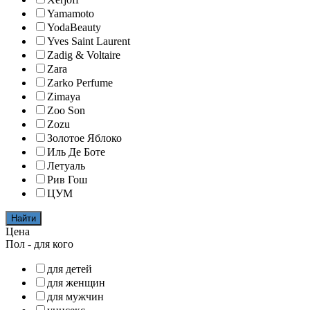
Yamamoto
YodaBeauty
Yves Saint Laurent
Zadig & Voltaire
Zara
Zarko Perfume
Zimaya
Zoo Son
Zozu
Золотое Яблоко
Иль Де Боте
Летуаль
Рив Гош
ЦУМ
Найти
Цена
Пол - для кого
для детей
для женщин
для мужчин