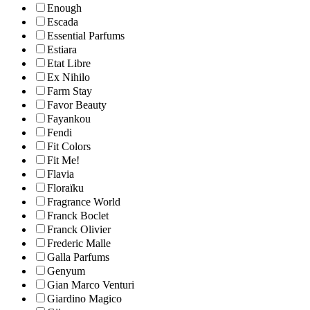
Enough
Escada
Essential Parfums
Estiara
Etat Libre
Ex Nihilo
Farm Stay
Favor Beauty
Fayankou
Fendi
Fit Colors
Fit Me!
Flavia
Floraïku
Fragrance World
Franck Boclet
Franck Olivier
Frederic Malle
Galla Parfums
Genyum
Gian Marco Venturi
Giardino Magico