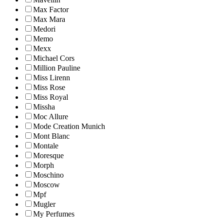
Max Factor
Max Mara
Medori
Memo
Mexx
Michael Cors
Million Pauline
Miss Lirenn
Miss Rose
Miss Royal
Missha
Moc Allure
Mode Creation Munich
Mont Blanc
Montale
Moresque
Morph
Moschino
Moscow
Mpf
Mugler
My Perfumes