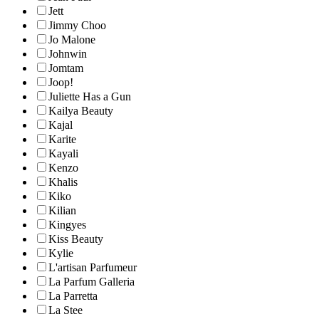
Jett
Jimmy Choo
Jo Malone
Johnwin
Jomtam
Joop!
Juliette Has a Gun
Kailya Beauty
Kajal
Karite
Kayali
Kenzo
Khalis
Kiko
Kilian
Kingyes
Kiss Beauty
Kylie
L'artisan Parfumeur
La Parfum Galleria
La Parretta
La Stee