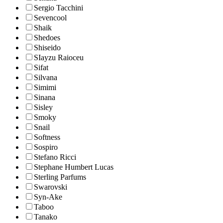
Sergio Tacchini
Sevencool
Shaik
Shedoes
Shiseido
SIayzu Raioceu
Sifat
Silvana
Simimi
Sinana
Sisley
Smoky
Snail
Softness
Sospiro
Stefano Ricci
Stephane Humbert Lucas
Sterling Parfums
Swarovski
Syn-Ake
Taboo
Tanako