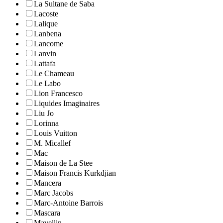
La Sultane de Saba
Lacoste
Lalique
Lanbena
Lancome
Lanvin
Lattafa
Le Chameau
Le Labo
Lion Francesco
Liquides Imaginaires
Liu Jo
Lorinna
Louis Vuitton
M. Micallef
Mac
Maison de La Stee
Maison Francis Kurkdjian
Mancera
Marc Jacobs
Marc-Antoine Barrois
Mascara
Mavellin