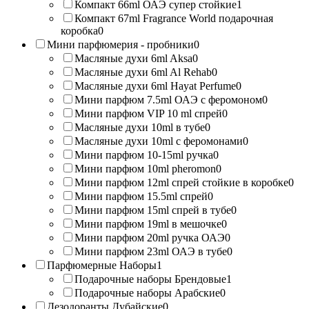
Компакт 66ml ОАЭ супер стойкие
1
Компакт 67ml Fragrance World подарочная
коробка
0
Мини парфюмерия - пробники
0
Масляные духи 6ml Aksa
0
Масляные духи 6ml Al Rehab
0
Масляные духи 6ml Hayat Perfume
0
Мини парфюм 7.5ml ОАЭ с феромоном
0
Мини парфюм VIP 10 ml спрей
0
Масляные духи 10ml в тубе
0
Масляные духи 10ml с феромонами
0
Мини парфюм 10-15ml ручка
0
Мини парфюм 10ml pheromon
0
Мини парфюм 12ml спрей стойкие в коробке
0
Мини парфюм 15.5ml спрей
0
Мини парфюм 15ml спрей в тубе
0
Мини парфюм 19ml в мешочке
0
Мини парфюм 20ml ручка ОАЭ
0
Мини парфюм 23ml ОАЭ в тубе
0
Парфюмерные Наборы
1
Подарочные наборы Брендовые
1
Подарочные наборы Арабские
0
Дезодоранты Дубайские
0