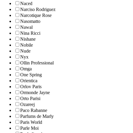
Naced
Narciso Rodriguez
Narcotique Rose
Nasomatto
Nawal
Nina Ricci
Nishane
Nobile
Nude
Nyx
Ollin Professional
Omga
One Spring
Orientica
Orlov Paris
Ormonde Jayne
Orto Parisi
Ozareej
Paco Rabanne
Parfums de Marly
Paris World
Parle Moi