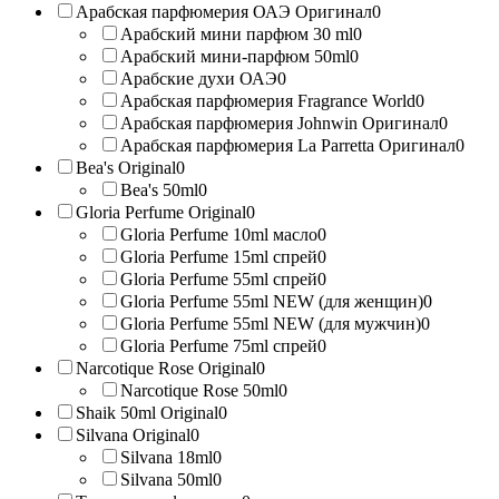
Арабская парфюмерия ОАЭ Оригинал
0
Арабский мини парфюм 30 ml
0
Арабский мини-парфюм 50ml
0
Арабские духи ОАЭ
0
Арабская парфюмерия Fragrance World
0
Арабская парфюмерия Johnwin Оригинал
0
Арабская парфюмерия La Parretta Оригинал
0
Bea's Original
0
Bea's 50ml
0
Gloria Perfume Original
0
Gloria Perfume 10ml масло
0
Gloria Perfume 15ml спрей
0
Gloria Perfume 55ml спрей
0
Gloria Perfume 55ml NEW (для женщин)
0
Gloria Perfume 55ml NEW (для мужчин)
0
Gloria Perfume 75ml спрей
0
Narcotique Rose Original
0
Narcotique Rose 50ml
0
Shaik 50ml Original
0
Silvana Original
0
Silvana 18ml
0
Silvana 50ml
0