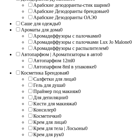
Арабские дезодоранты-стик шарик
0
Арабские Дезодоранты брендовые
0
Арабские Дезодоранты ОАЭ
0
Саше для одежды
0
Ароматы для дома
0
Аромадиффузоры с палочками
0
Аромадиффузоры с палочками Lux Jo Malone
0
Аромадиффузоры с распылителем
0
Автопарфюм | Ароматизаторы в авто
0
Автопарфюм 12ml
0
Автопарфюм 8ml в упаковке
0
Косметика Брендовая
0
Салфетки для лица
0
Гель для душа
0
Праймер под макияж
0
Для депиляции
0
Кисти для макияжа
0
Консилер
0
Косметички
0
Крем для лица
0
Крем для тела | Лосьоны
0
Крем для рук
0