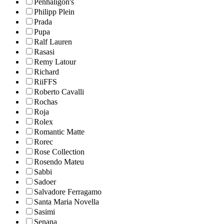
Penhaligon's
Philipp Plein
Prada
Pupa
Ralf Lauren
Rasasi
Remy Latour
Richard
RiiFFS
Roberto Cavalli
Rochas
Roja
Rolex
Romantic Matte
Rorec
Rose Collection
Rosendo Mateu
Sabbi
Sadoer
Salvadore Ferragamo
Santa Maria Novella
Sasimi
Senana