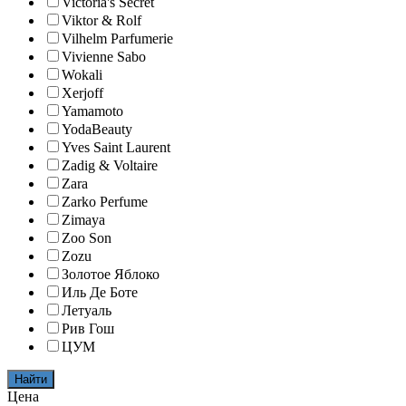
Victoria's Secret
Viktor & Rolf
Vilhelm Parfumerie
Vivienne Sabo
Wokali
Xerjoff
Yamamoto
YodaBeauty
Yves Saint Laurent
Zadig & Voltaire
Zara
Zarko Perfume
Zimaya
Zoo Son
Zozu
Золотое Яблоко
Иль Де Боте
Летуаль
Рив Гош
ЦУМ
Найти
Цена