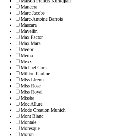
Maison Francis Kurkdjian
Mancera
Marc Jacobs
Marc-Antoine Barrois
Mascara
Mavellin
Max Factor
Max Mara
Medori
Memo
Mexx
Michael Cors
Million Pauline
Miss Lirenn
Miss Rose
Miss Royal
Missha
Moc Allure
Mode Creation Munich
Mont Blanc
Montale
Moresque
Morph