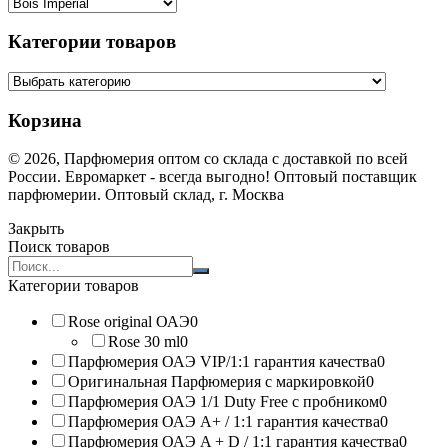
Категории товаров
Корзина
© 2026, Парфюмерия оптом со склада с доставкой по всей
России. Евромаркет - всегда выгодно! Оптовый поставщик
парфюмерии. Оптовый склад, г. Москва
Закрыть
Поиск товаров
Search
products:
Категории товаров
Rose original ОАЭ
0
Rose 30 ml
0
Парфюмерия ОАЭ VIP/1:1 гарантия качества
0
Оригинальная Парфюмерия с маркировкой
0
Парфюмерия ОАЭ 1/1 Duty Free с пробником
0
Парфюмерия ОАЭ A+ / 1:1 гарантия качества
0
Парфюмерия ОАЭ A + D / 1:1 гарантия качества
0