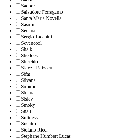
Sadoer
Salvadore Ferragamo
Santa Maria Novella
Sasimi
Senana
Sergio Tacchini
Sevencool
Shaik
Shedoes
Shiseido
SIayzu Raioceu
Sifat
Silvana
Simimi
Sinana
Sisley
Smoky
Snail
Softness
Sospiro
Stefano Ricci
Stephane Humbert Lucas