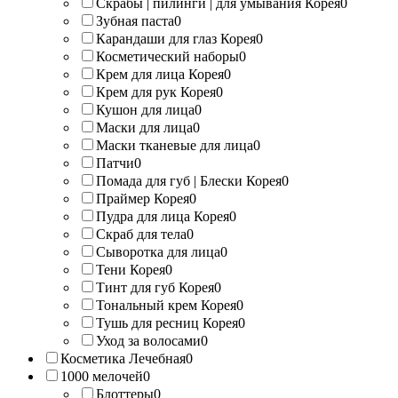
Скрабы | пилинги | для умывания Корея
0
Зубная паста
0
Карандаши для глаз Корея
0
Косметический наборы
0
Крем для лица Корея
0
Крем для рук Корея
0
Кушон для лица
0
Маски для лица
0
Маски тканевые для лица
0
Патчи
0
Помада для губ | Блески Корея
0
Праймер Корея
0
Пудра для лица Корея
0
Скраб для тела
0
Сыворотка для лица
0
Тени Корея
0
Тинт для губ Корея
0
Тональный крем Корея
0
Тушь для ресниц Корея
0
Уход за волосами
0
Косметика Лечебная
0
1000 мелочей
0
Блоттеры
0