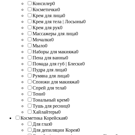
Консилер
0
Косметички
0
Крем для лица
0
Крем для тела | Лосьоны
0
Крем для рук
0
Массажеры для лица
0
Мочалки
0
Мыло
0
Наборы для макияжа
0
Пена для ванны
0
Помада для губ | Блески
0
Пудра для лица
0
Румяна для лица
0
Спонжи для макияжа
0
Спрей для тела
0
Тени
0
Тональный крем
0
Тушь для ресниц
0
Хайлайтеры
0
Косметика Корейская
0
Для глаз
0
Для депиляции Корея
0