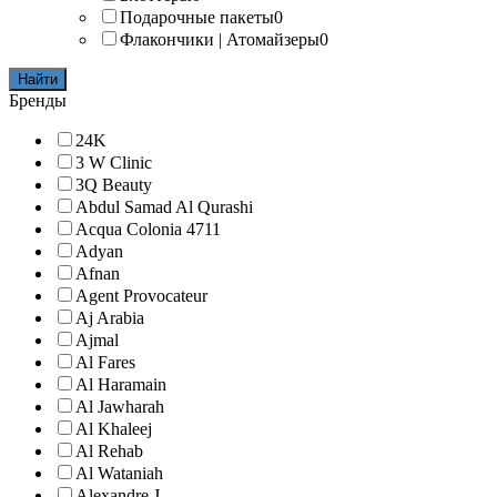
Подарочные пакеты
0
Флакончики | Атомайзеры
0
Найти
Бренды
24K
3 W Clinic
3Q Beauty
Abdul Samad Al Qurashi
Acqua Colonia 4711
Adyan
Afnan
Agent Provocateur
Aj Arabia
Ajmal
Al Fares
Al Haramain
Al Jawharah
Al Khaleej
Al Rehab
Al Wataniah
Alexandre J.