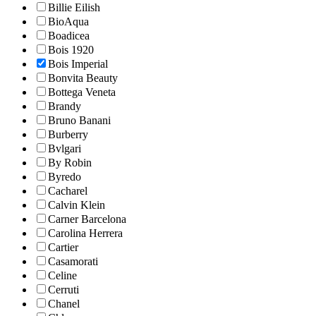
Billie Eilish
BioAqua
Boadicea
Bois 1920
Bois Imperial
Bonvita Beauty
Bottega Veneta
Brandy
Bruno Banani
Burberry
Bvlgari
By Robin
Byredo
Cacharel
Calvin Klein
Carner Barcelona
Carolina Herrera
Cartier
Casamorati
Celine
Cerruti
Chanel