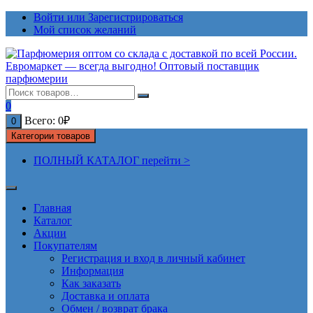
Перейти
Войти или Зарегистрироваться
к
Мой список желаний
содержимому
0
Всего:
0
₽
0
Категории товаров
ПОЛНЫЙ КАТАЛОГ перейти >
Главная
Каталог
Акции
Покупателям
Регистрация и вход в личный кабинет
Информация
Как заказать
Доставка и оплата
Обмен / возврат брака