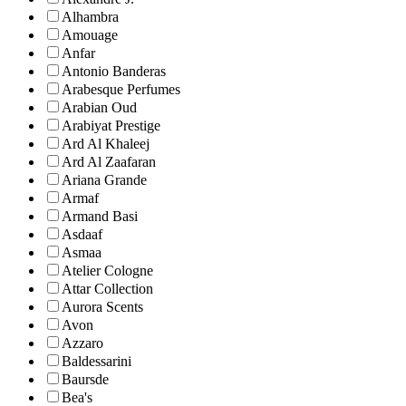
Alhambra
Amouage
Anfar
Antonio Banderas
Arabesque Perfumes
Arabian Oud
Arabiyat Prestige
Ard Al Khaleej
Ard Al Zaafaran
Ariana Grande
Armaf
Armand Basi
Asdaaf
Asmaa
Atelier Cologne
Attar Collection
Aurora Scents
Avon
Azzaro
Baldessarini
Baursde
Bea's