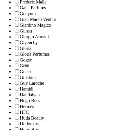
Frederic Malle
Galla Parfums
Genyum
Gian Marco Venturi
Giardino Magico
Giinsu
Giorgio Armani
Givenchy
Gloria
Gloria Perfumes
Gogor
Gritti
Gucci
Guerlain
Guy Laroche
Hamidi
Handaiyan
Hego Boss
Hermes
HFC
Huda Beauty
Hudomary
Hugo Boss