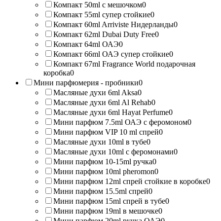
Компакт 50ml с мешочком
0
Компакт 55ml супер стойкие
0
Компакт 60ml Arriviste Нидерланды
0
Компакт 62ml Dubai Duty Free
0
Компакт 64ml ОАЭ
0
Компакт 66ml ОАЭ супер стойкие
0
Компакт 67ml Fragrance World подарочная
коробка
0
Мини парфюмерия - пробники
0
Масляные духи 6ml Aksa
0
Масляные духи 6ml Al Rehab
0
Масляные духи 6ml Hayat Perfume
0
Мини парфюм 7.5ml ОАЭ с феромоном
0
Мини парфюм VIP 10 ml спрей
0
Масляные духи 10ml в тубе
0
Масляные духи 10ml с феромонами
0
Мини парфюм 10-15ml ручка
0
Мини парфюм 10ml pheromon
0
Мини парфюм 12ml спрей стойкие в коробке
0
Мини парфюм 15.5ml спрей
0
Мини парфюм 15ml спрей в тубе
0
Мини парфюм 19ml в мешочке
0
Мини парфюм 20ml ручка ОАЭ
0