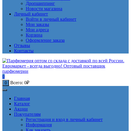
Дропшиппинг
Новости магазина
Личный кабинет
Войти в личный кабинет
Мои заказы
Мои адреса
Корзина
Оформление заказа
Отзывы
Контакты
0
Всего:
0
₽
0
Главная
Каталог
Акции
Покупателям
Регистрация и вход в личный кабинет
Информация
Как заказать