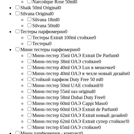
Narcotique Rose 50ml
0
Shaik 50ml Original
0
Silvana Original
0
Silvana 18ml
0
Silvana 50ml
0
Тестеры парфюмерии
0
Тестеры Extrait 100ml стойкие
0
Тестеры
0
Мини тестеры парфюмерии
0
Мини-тестер 35ml ОАЭ Extrait De Parfum
0
Мини-тестер 38ml ОАЭ стойкие
0
Мини-тестер 40ml ОАЭ Lux в мешочке
0
Мини-тестер 40ml ОАЭ в чехле новый дизайн
0
Стойкий парфюм Duty Free 50 ml
0
Мини-тестер 50ml UAE стойкий!
0
Мини-тестер 55ml оаэ original
0
Мини-тестер 58ml Dubai Duty Free
0
Мини-тестер 60ml ОАЭ Cappi Maso
0
Мини-тестер 60ml ОАЭ Extrait de Parfum
0
Мини-тестер 62ml ОАЭ Extrait новый дизайн
0
Мини-тестер 62ml ОАЭ Extrait супер стойкие!
0
Мини тестер 65ml ОАЭ стойкие
0
Мини парфюмерия - компакт
0