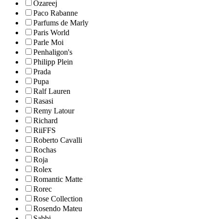
Ozareej
Paco Rabanne
Parfums de Marly
Paris World
Parle Moi
Penhaligon's
Philipp Plein
Prada
Pupa
Ralf Lauren
Rasasi
Remy Latour
Richard
RiiFFS
Roberto Cavalli
Rochas
Roja
Rolex
Romantic Matte
Rorec
Rose Collection
Rosendo Mateu
Sabbi