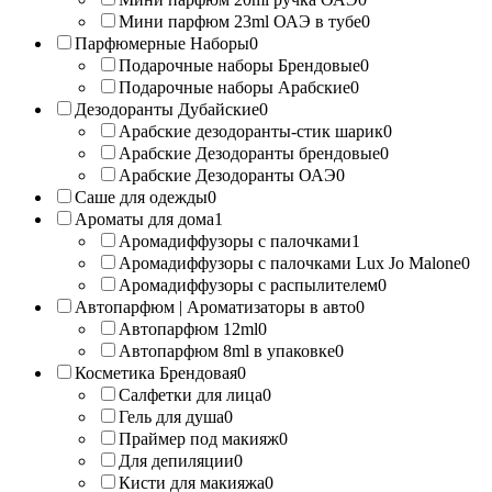
Мини парфюм 23ml ОАЭ в тубе
0
Парфюмерные Наборы
0
Подарочные наборы Брендовые
0
Подарочные наборы Арабские
0
Дезодоранты Дубайские
0
Арабские дезодоранты-стик шарик
0
Арабские Дезодоранты брендовые
0
Арабские Дезодоранты ОАЭ
0
Саше для одежды
0
Ароматы для дома
1
Аромадиффузоры с палочками
1
Аромадиффузоры с палочками Lux Jo Malone
0
Аромадиффузоры с распылителем
0
Автопарфюм | Ароматизаторы в авто
0
Автопарфюм 12ml
0
Автопарфюм 8ml в упаковке
0
Косметика Брендовая
0
Салфетки для лица
0
Гель для душа
0
Праймер под макияж
0
Для депиляции
0
Кисти для макияжа
0