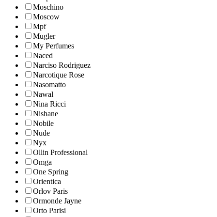
Moschino
Moscow
Mpf
Mugler
My Perfumes
Naced
Narciso Rodriguez
Narcotique Rose
Nasomatto
Nawal
Nina Ricci
Nishane
Nobile
Nude
Nyx
Ollin Professional
Omga
One Spring
Orientica
Orlov Paris
Ormonde Jayne
Orto Parisi