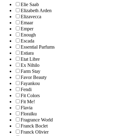
Elie Saab
Elizabeth Arden
Elizavecca
Emaar
Emper
Enough
Escada
Essential Parfums
Estiara
Etat Libre
Ex Nihilo
Farm Stay
Favor Beauty
Fayankou
Fendi
Fit Colors
Fit Me!
Flavia
Floraïku
Fragrance World
Franck Boclet
Franck Olivier