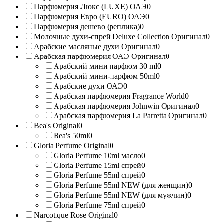
Парфюмерия Люкс (LUXE) ОАЭ
0
Парфюмерия Евро (EURO) ОАЭ
0
Парфюмерия дешево (реплика)
0
Молочные духи-спрей Deluxe Collection Оригинал
0
Арабские масляные духи Оригинал
0
Арабская парфюмерия ОАЭ Оригинал
0
Арабский мини парфюм 30 ml
0
Арабский мини-парфюм 50ml
0
Арабские духи ОАЭ
0
Арабская парфюмерия Fragrance World
0
Арабская парфюмерия Johnwin Оригинал
0
Арабская парфюмерия La Parretta Оригинал
0
Bea's Original
0
Bea's 50ml
0
Gloria Perfume Original
0
Gloria Perfume 10ml масло
0
Gloria Perfume 15ml спрей
0
Gloria Perfume 55ml спрей
0
Gloria Perfume 55ml NEW (для женщин)
0
Gloria Perfume 55ml NEW (для мужчин)
0
Gloria Perfume 75ml спрей
0
Narcotique Rose Original
0