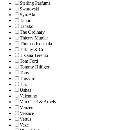
Sterling Parfums
Swarovski
Syn-Ake
Taboo
Tanako
The Ordinary
Thierry Mugler
Thomas Kosmala
Tiffany & Co
Tiziana Terenzi
Tom Ford
Tommy Hilfiger
Tous
Trussardi
Tuz
Ushas
Valentino
Van Cleef & Arpels
Venzen
Versace
Vertus
Veze