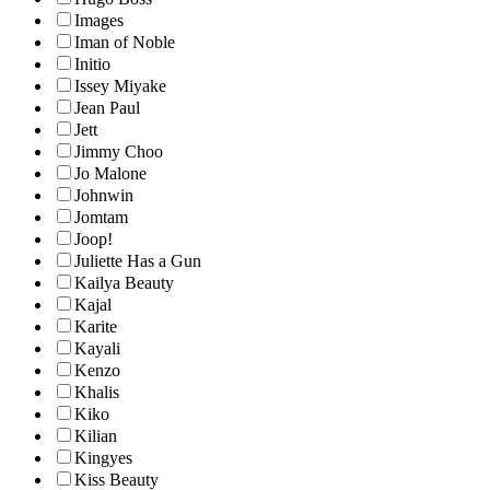
Images
Iman of Noble
Initio
Issey Miyake
Jean Paul
Jett
Jimmy Choo
Jo Malone
Johnwin
Jomtam
Joop!
Juliette Has a Gun
Kailya Beauty
Kajal
Karite
Kayali
Kenzo
Khalis
Kiko
Kilian
Kingyes
Kiss Beauty