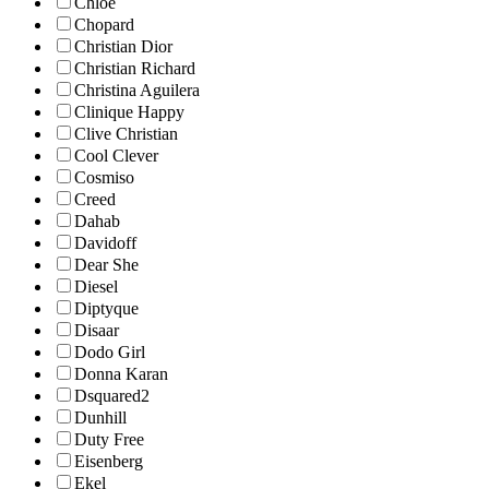
Chloe
Chopard
Christian Dior
Christian Richard
Christina Aguilera
Clinique Happy
Clive Christian
Cool Clever
Cosmiso
Creed
Dahab
Davidoff
Dear She
Diesel
Diptyque
Disaar
Dodo Girl
Donna Karan
Dsquared2
Dunhill
Duty Free
Eisenberg
Ekel