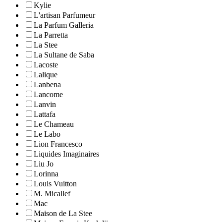
Kylie
L'artisan Parfumeur
La Parfum Galleria
La Parretta
La Stee
La Sultane de Saba
Lacoste
Lalique
Lanbena
Lancome
Lanvin
Lattafa
Le Chameau
Le Labo
Lion Francesco
Liquides Imaginaires
Liu Jo
Lorinna
Louis Vuitton
M. Micallef
Mac
Maison de La Stee