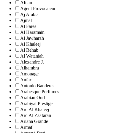
Afnan
Agent Provocateur
Aj Arabia
Ajmal
Al Fares
Al Haramain
Al Jawharah
Al Khaleej
Al Rehab
Al Wataniah
Alexandre J.
Alhambra
Amouage
Anfar
Antonio Banderas
Arabesque Perfumes
Arabian Oud
Arabiyat Prestige
Ard Al Khaleej
Ard Al Zaafaran
Ariana Grande
Armaf