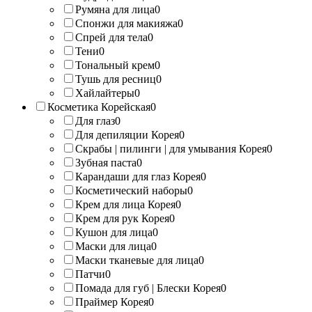
Румяна для лица
0
Спонжи для макияжа
0
Спрей для тела
0
Тени
0
Тональный крем
0
Тушь для ресниц
0
Хайлайтеры
0
Косметика Корейская
0
Для глаз
0
Для депиляции Корея
0
Скрабы | пилинги | для умывания Корея
0
Зубная паста
0
Карандаши для глаз Корея
0
Косметический наборы
0
Крем для лица Корея
0
Крем для рук Корея
0
Кушон для лица
0
Маски для лица
0
Маски тканевые для лица
0
Патчи
0
Помада для губ | Блески Корея
0
Праймер Корея
0