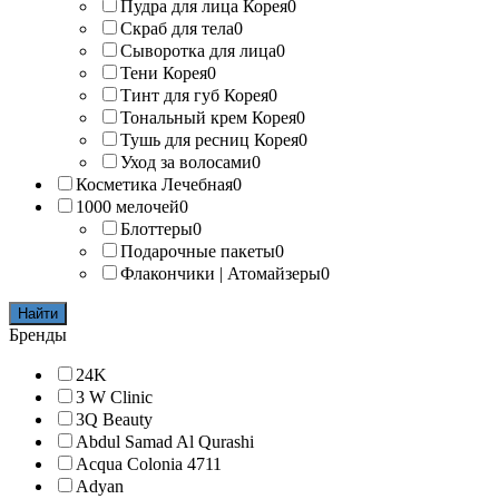
Пудра для лица Корея
0
Скраб для тела
0
Сыворотка для лица
0
Тени Корея
0
Тинт для губ Корея
0
Тональный крем Корея
0
Тушь для ресниц Корея
0
Уход за волосами
0
Косметика Лечебная
0
1000 мелочей
0
Блоттеры
0
Подарочные пакеты
0
Флакончики | Атомайзеры
0
Найти
Бренды
24K
3 W Clinic
3Q Beauty
Abdul Samad Al Qurashi
Acqua Colonia 4711
Adyan