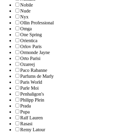
Nobile
Nude
Nyx
Ollin Professional
Omga
One Spring
Orientica
Orlov Paris
Ormonde Jayne
Orto Parisi
Ozareej
Paco Rabanne
Parfums de Marly
Paris World
Parle Moi
Penhaligon's
Philipp Plein
Prada
Pupa
Ralf Lauren
Rasasi
Remy Latour