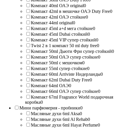
Компакт 40ml ОАЭ original
0
Компакт 42ml в мешочке ОАЭ Duty Free
0
Компакт 42ml ОАЭ стойкие
0
Компакт 44ml original
0
Компакт 45ml a+d мега стойкие
0
Компакт 45ml Dubai стойкий
0
Компакт 45ml VIP супер стойкий
0
Twist 2 в 1 компакт 50 ml duty free
0
Компакт 50ml Дьюти Фри супер стойкий
0
Компакт 50ml ОАЭ супер стойкие
0
Компакт 50ml с мешочком
0
Компакт 55ml супер стойкие
0
Компакт 60ml Arriviste Нидерланды
0
Компакт 62ml Dubai Duty Free
0
Компакт 64ml ОАЭ
0
Компакт 66ml ОАЭ супер стойкие
0
Компакт 67ml Fragrance World подарочная
коробка
0
Мини парфюмерия - пробники
0
Масляные духи 6ml Aksa
0
Масляные духи 6ml Al Rehab
0
Масляные духи 6ml Hayat Perfume
0