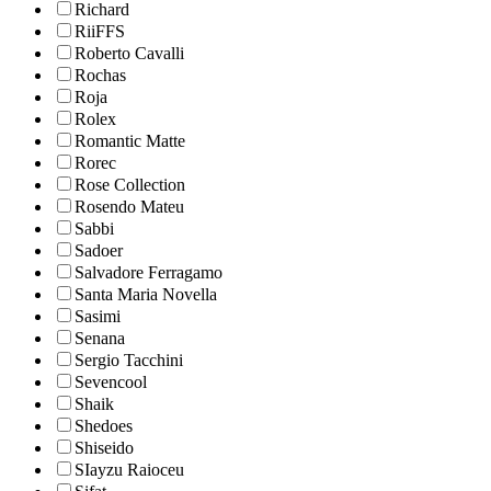
Richard
RiiFFS
Roberto Cavalli
Rochas
Roja
Rolex
Romantic Matte
Rorec
Rose Collection
Rosendo Mateu
Sabbi
Sadoer
Salvadore Ferragamo
Santa Maria Novella
Sasimi
Senana
Sergio Tacchini
Sevencool
Shaik
Shedoes
Shiseido
SIayzu Raioceu