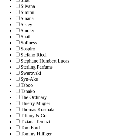
Sifat
Silvana
Simimi
Sinana
Sisley
Smoky
Snail
Softness
Sospiro
Stefano Ricci
Stephane Humbert Lucas
Sterling Parfums
Swarovski
Syn-Ake
Taboo
Tanako
The Ordinary
Thierry Mugler
Thomas Kosmala
Tiffany & Co
Tiziana Terenzi
Tom Ford
Tommy Hilfiger