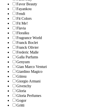
Favor Beauty
Fayankou
Fendi
Fit Colors
Fit Me!
Flavia
Floraïku
Fragrance World
Franck Boclet
Franck Olivier
Frederic Malle
Galla Parfums
Genyum
Gian Marco Venturi
Giardino Magico
Giinsu
Giorgio Armani
Givenchy
Gloria
Gloria Perfumes
Gogor
Gritti