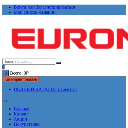
Перейти
Войти или Зарегистрироваться
к
Мой список желаний
содержимому
0
Всего:
0
₽
0
Категории товаров
ПОЛНЫЙ КАТАЛОГ перейти >
Главная
Каталог
Акции
Покупателям