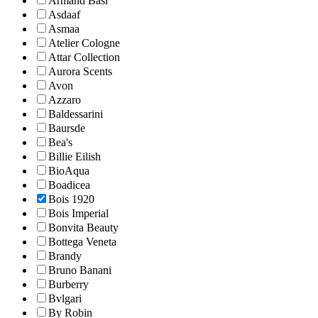
Armand Basi
Asdaaf
Asmaa
Atelier Cologne
Attar Collection
Aurora Scents
Avon
Azzaro
Baldessarini
Baursde
Bea's
Billie Eilish
BioAqua
Boadicea
Bois 1920
Bois Imperial
Bonvita Beauty
Bottega Veneta
Brandy
Bruno Banani
Burberry
Bvlgari
By Robin