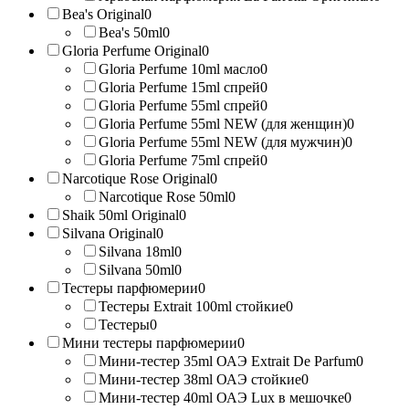
Bea's Original
0
Bea's 50ml
0
Gloria Perfume Original
0
Gloria Perfume 10ml масло
0
Gloria Perfume 15ml спрей
0
Gloria Perfume 55ml спрей
0
Gloria Perfume 55ml NEW (для женщин)
0
Gloria Perfume 55ml NEW (для мужчин)
0
Gloria Perfume 75ml спрей
0
Narcotique Rose Original
0
Narcotique Rose 50ml
0
Shaik 50ml Original
0
Silvana Original
0
Silvana 18ml
0
Silvana 50ml
0
Тестеры парфюмерии
0
Тестеры Extrait 100ml стойкие
0
Тестеры
0
Мини тестеры парфюмерии
0
Мини-тестер 35ml ОАЭ Extrait De Parfum
0
Мини-тестер 38ml ОАЭ стойкие
0
Мини-тестер 40ml ОАЭ Lux в мешочке
0