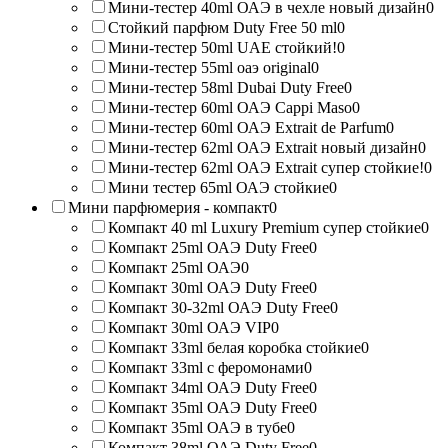
Мини-тестер 40ml ОАЭ в чехле новый дизайн
0
Стойкий парфюм Duty Free 50 ml
0
Мини-тестер 50ml UAE стойкий!
0
Мини-тестер 55ml оаэ original
0
Мини-тестер 58ml Dubai Duty Free
0
Мини-тестер 60ml ОАЭ Cappi Maso
0
Мини-тестер 60ml ОАЭ Extrait de Parfum
0
Мини-тестер 62ml ОАЭ Extrait новый дизайн
0
Мини-тестер 62ml ОАЭ Extrait супер стойкие!
0
Мини тестер 65ml ОАЭ стойкие
0
Мини парфюмерия - компакт
0
Компакт 40 ml Luxury Premium супер стойкие
0
Компакт 25ml ОАЭ Duty Free
0
Компакт 25ml ОАЭ
0
Компакт 30ml ОАЭ Duty Free
0
Компакт 30-32ml ОАЭ Duty Free
0
Компакт 30ml ОАЭ VIP
0
Компакт 33ml белая коробка стойкие
0
Компакт 33ml с феромонами
0
Компакт 34ml ОАЭ Duty Free
0
Компакт 35ml ОАЭ Duty Free
0
Компакт 35ml ОАЭ в тубе
0
Компакт 38ml ОАЭ Duty Free
0