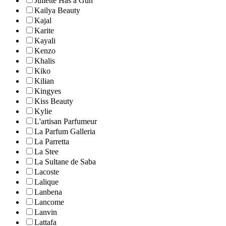
Juliette Has a Gun
Kailya Beauty
Kajal
Karite
Kayali
Kenzo
Khalis
Kiko
Kilian
Kingyes
Kiss Beauty
Kylie
L'artisan Parfumeur
La Parfum Galleria
La Parretta
La Stee
La Sultane de Saba
Lacoste
Lalique
Lanbena
Lancome
Lanvin
Lattafa