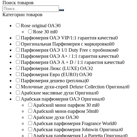
Поиск товаров
Search
products:
Категории товаров
Rose original ОАЭ
0
Rose 30 ml
0
Парфюмерия ОАЭ VIP/1:1 гарантия качества
0
Оригинальная Парфюмерия с маркировкой
0
Парфюмерия ОАЭ 1/1 Duty Free с пробником
0
Парфюмерия ОАЭ A+ / 1:1 гарантия качества
0
Парфюмерия ОАЭ A + D / 1:1 гарантия качества
0
Парфюмерия Люкс (LUXE) ОАЭ
2
Парфюмерия Евро (EURO) ОАЭ
0
Парфюмерия дешево (реплика)
0
Молочные духи-спрей Deluxe Collection Оригинал
0
Арабские масляные духи Оригинал
0
Арабская парфюмерия ОАЭ Оригинал
0
Арабский мини парфюм 30 ml
0
Арабский мини-парфюм 50ml
0
Арабские духи ОАЭ
0
Арабская парфюмерия Fragrance World
0
Арабская парфюмерия Johnwin Оригинал
0
Арабская парфюмерия La Parretta Оригинал
0