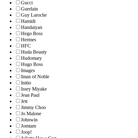
Gucci
Guerlain
Guy Laroche
Hamidi
Handaiyan
Hego Boss
Hermes
HFC
Huda Beauty
Hudomary
Hugo Boss
Images
Iman of Noble
Initio
Issey Miyake
Jean Paul
Jett
Jimmy Choo
Jo Malone
Johnwin
Jomtam
Joop!