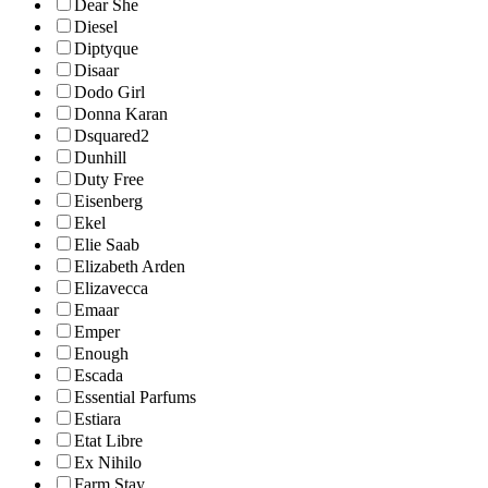
Dear She
Diesel
Diptyque
Disaar
Dodo Girl
Donna Karan
Dsquared2
Dunhill
Duty Free
Eisenberg
Ekel
Elie Saab
Elizabeth Arden
Elizavecca
Emaar
Emper
Enough
Escada
Essential Parfums
Estiara
Etat Libre
Ex Nihilo
Farm Stay