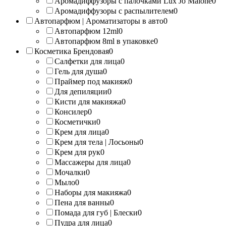
Аромадиффузоры с палочками Lux Jo Malone
0
Аромадиффузоры с распылителем
0
Автопарфюм | Ароматизаторы в авто
0
Автопарфюм 12ml
0
Автопарфюм 8ml в упаковке
0
Косметика Брендовая
0
Салфетки для лица
0
Гель для душа
0
Праймер под макияж
0
Для депиляции
0
Кисти для макияжа
0
Консилер
0
Косметички
0
Крем для лица
0
Крем для тела | Лосьоны
0
Крем для рук
0
Массажеры для лица
0
Мочалки
0
Мыло
0
Наборы для макияжа
0
Пена для ванны
0
Помада для губ | Блески
0
Пудра для лица
0