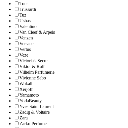
Tous
Trussardi
Tuz
Ushas
Valentino
Van Cleef & Arpels
Venzen
Versace
Vertus
Veze
Victoria's Secret
Viktor & Rolf
Vilhelm Parfumerie
Vivienne Sabo
Wokali
Xerjoff
Yamamoto
YodaBeauty
Yves Saint Laurent
Zadig & Voltaire
Zara
Zarko Perfume