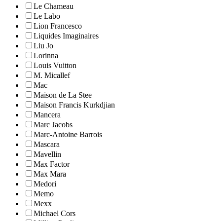
Le Chameau
Le Labo
Lion Francesco
Liquides Imaginaires
Liu Jo
Lorinna
Louis Vuitton
M. Micallef
Mac
Maison de La Stee
Maison Francis Kurkdjian
Mancera
Marc Jacobs
Marc-Antoine Barrois
Mascara
Mavellin
Max Factor
Max Mara
Medori
Memo
Mexx
Michael Cors