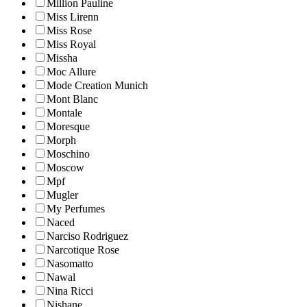
Million Pauline
Miss Lirenn
Miss Rose
Miss Royal
Missha
Moc Allure
Mode Creation Munich
Mont Blanc
Montale
Moresque
Morph
Moschino
Moscow
Mpf
Mugler
My Perfumes
Naced
Narciso Rodriguez
Narcotique Rose
Nasomatto
Nawal
Nina Ricci
Nishane