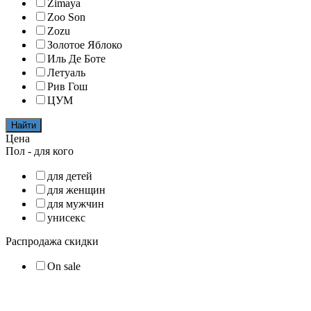
Zimaya
Zoo Son
Zozu
Золотое Яблоко
Иль Де Боте
Летуаль
Рив Гош
ЦУМ
Найти
Цена
Пол - для кого
для детей
для женщин
для мужчин
унисекс
Распродажа скидки
On sale