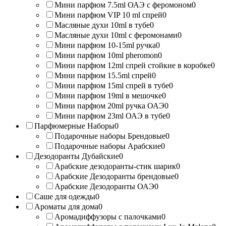
Мини парфюм 7.5ml ОАЭ с феромоном
0
Мини парфюм VIP 10 ml спрей
0
Масляные духи 10ml в тубе
0
Масляные духи 10ml с феромонами
0
Мини парфюм 10-15ml ручка
0
Мини парфюм 10ml pheromon
0
Мини парфюм 12ml спрей стойкие в коробке
0
Мини парфюм 15.5ml спрей
0
Мини парфюм 15ml спрей в тубе
0
Мини парфюм 19ml в мешочке
0
Мини парфюм 20ml ручка ОАЭ
0
Мини парфюм 23ml ОАЭ в тубе
0
Парфюмерные Наборы
0
Подарочные наборы Брендовые
0
Подарочные наборы Арабские
0
Дезодоранты Дубайские
0
Арабские дезодоранты-стик шарик
0
Арабские Дезодоранты брендовые
0
Арабские Дезодоранты ОАЭ
0
Саше для одежды
0
Ароматы для дома
0
Аромадиффузоры с палочками
0