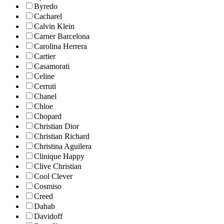
Byredo
Cacharel
Calvin Klein
Carner Barcelona
Carolina Herrera
Cartier
Casamorati
Celine
Cerruti
Chanel
Chloe
Chopard
Christian Dior
Christian Richard
Christina Aguilera
Clinique Happy
Clive Christian
Cool Clever
Cosmiso
Creed
Dahab
Davidoff