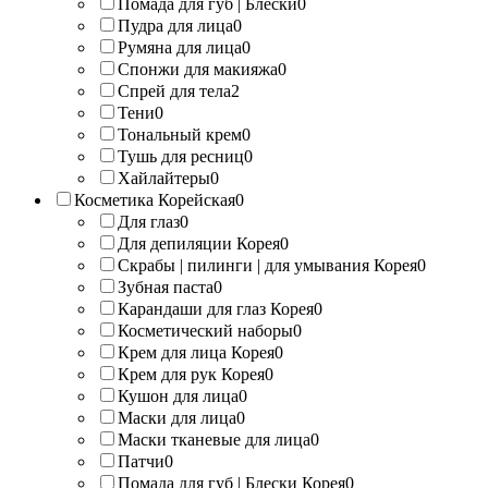
Помада для губ | Блески
0
Пудра для лица
0
Румяна для лица
0
Спонжи для макияжа
0
Спрей для тела
2
Тени
0
Тональный крем
0
Тушь для ресниц
0
Хайлайтеры
0
Косметика Корейская
0
Для глаз
0
Для депиляции Корея
0
Скрабы | пилинги | для умывания Корея
0
Зубная паста
0
Карандаши для глаз Корея
0
Косметический наборы
0
Крем для лица Корея
0
Крем для рук Корея
0
Кушон для лица
0
Маски для лица
0
Маски тканевые для лица
0
Патчи
0
Помада для губ | Блески Корея
0