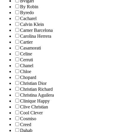
Bvlgari
By Robin
Byredo
Cacharel
Calvin Klein
Carner Barcelona
Carolina Herrera
Cartier
Casamorati
Celine
Cerruti
Chanel
Chloe
Chopard
Christian Dior
Christian Richard
Christina Aguilera
Clinique Happy
Clive Christian
Cool Clever
Cosmiso
Creed
Dahab