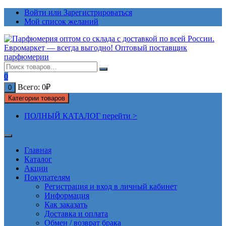
Перейти
Войти или Зарегистрироваться
к
Мой список желаний
содержимому
0
Всего:
0
₽
0
Категории товаров
ПОЛНЫЙ КАТАЛОГ перейти >
Главная
Каталог
Акции
Покупателям
Регистрация и вход в личный кабинет
Информация
Как заказать
Доставка и оплата
Обмен / возврат брака