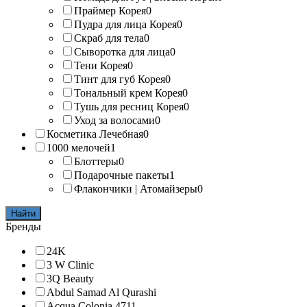
Праймер Корея
0
Пудра для лица Корея
0
Скраб для тела
0
Сыворотка для лица
0
Тени Корея
0
Тинт для губ Корея
0
Тональный крем Корея
0
Тушь для ресниц Корея
0
Уход за волосами
0
Косметика Лечебная
0
1000 мелочей
1
Блоттеры
0
Подарочные пакеты
1
Флакончики | Атомайзеры
0
Найти
Бренды
24K
3 W Clinic
3Q Beauty
Abdul Samad Al Qurashi
Acqua Colonia 4711