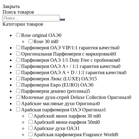
Закрыть
Поиск товаров
Search
products:
Категории товаров
Rose original ОАЭ
0
Rose 30 ml
0
Парфюмерия ОАЭ VIP/1:1 гарантия качества
0
Оригинальная Парфюмерия с маркировкой
0
Парфюмерия ОАЭ 1/1 Duty Free с пробником
0
Парфюмерия ОАЭ A+ / 1:1 гарантия качества
0
Парфюмерия ОАЭ A + D / 1:1 гарантия качества
0
Парфюмерия Люкс (LUXE) ОАЭ
15
Парфюмерия Евро (EURO) ОАЭ
0
Парфюмерия дешево (реплика)
5
Молочные духи-спрей Deluxe Collection Оригинал
0
Арабские масляные духи Оригинал
0
Арабская парфюмерия ОАЭ Оригинал
1
Арабский мини парфюм 30 ml
0
Арабский мини-парфюм 50ml
0
Арабские духи ОАЭ
1
Арабская парфюмерия Fragrance World
0