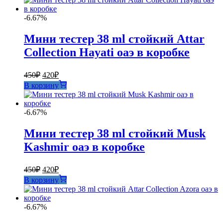
-6.67%
Мини тестер 38 ml стойкий Attar
Collection Hayati оаэ в коробке
Первоначальная
Текущая
450
₽
420
₽
цена
цена:
В корзину
составляла
420₽.
450₽.
-6.67%
Мини тестер 38 ml стойкий Musk
Kashmir оаэ в коробке
Первоначальная
Текущая
450
₽
420
₽
цена
цена:
В корзину
составляла
420₽.
450₽.
-6.67%