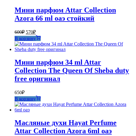
Мини парфюм Attar Collection
Azora 66 ml оаэ стойкий
Первоначальная
Текущая
600
₽
570
₽
цена
цена:
В корзину
составляла
570₽.
600₽.
Мини парфюм 34 ml Attar
Collection The Queen Of Sheba duty
free оригинал
650
₽
В корзину
Масляные духи Hayat Perfume
Attar Collection Azora 6ml оаэ