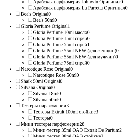
Арабская парфюмерия Johnwin Оригинал
0
Арабская парфюмерия La Parretta Оригинал
0
Bea's Original
0
Bea's 50ml
0
Gloria Perfume Original
1
Gloria Perfume 10ml масло
0
Gloria Perfume 15ml спрей
0
Gloria Perfume 55ml спрей
1
Gloria Perfume 55ml NEW (для женщин)
0
Gloria Perfume 55ml NEW (для мужчин)
0
Gloria Perfume 75ml спрей
0
Narcotique Rose Original
0
Narcotique Rose 50ml
0
Shaik 50ml Original
0
Silvana Original
0
Silvana 18ml
0
Silvana 50ml
0
Тестеры парфюмерии
3
Тестеры Extrait 100ml стойкие
3
Тестеры
0
Мини тестеры парфюмерии
28
Мини-тестер 35ml ОАЭ Extrait De Parfum
2
Мини-тестер 38ml ОАЭ стойкие
3