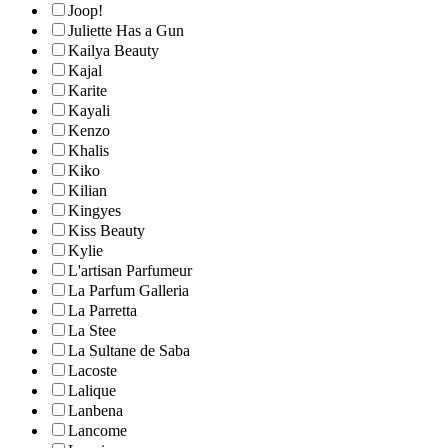
Joop!
Juliette Has a Gun
Kailya Beauty
Kajal
Karite
Kayali
Kenzo
Khalis
Kiko
Kilian
Kingyes
Kiss Beauty
Kylie
L'artisan Parfumeur
La Parfum Galleria
La Parretta
La Stee
La Sultane de Saba
Lacoste
Lalique
Lanbena
Lancome