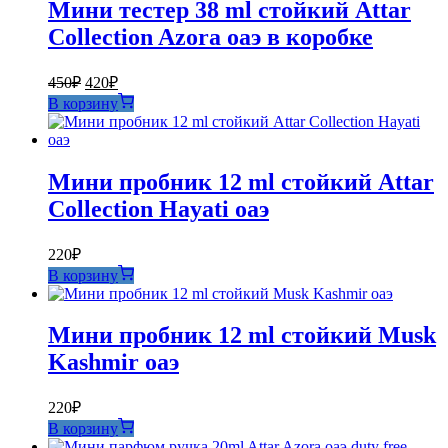
Мини тестер 38 ml стойкий Attar
Collection Azora оаэ в коробке
Первоначальная
Текущая
450
₽
420
₽
цена
цена:
В корзину
составляла
420₽.
450₽.
Мини пробник 12 ml стойкий Attar
Collection Hayati оаэ
220
₽
В корзину
Мини пробник 12 ml стойкий Musk
Kashmir оаэ
220
₽
В корзину