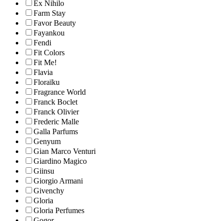
Ex Nihilo
Farm Stay
Favor Beauty
Fayankou
Fendi
Fit Colors
Fit Me!
Flavia
Floraïku
Fragrance World
Franck Boclet
Franck Olivier
Frederic Malle
Galla Parfums
Genyum
Gian Marco Venturi
Giardino Magico
Giinsu
Giorgio Armani
Givenchy
Gloria
Gloria Perfumes
Gogor