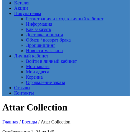
Каталог
Акции
Покупателям
Регистрация и вход в личный кабинет
Информация
Как заказать
Доставка и оплата
Обмен / возврат брака
Дропшиппинг
Новости магазина
Личный кабинет
Войти в личный кабинет
Мои заказы
Мои адреса
Корзина
Оформление заказа
Отзывы
Контакты
Attar Collection
Главная
/
Бренды
/ Attar Collection
Сортировка:
Отображение 1–24 из 140