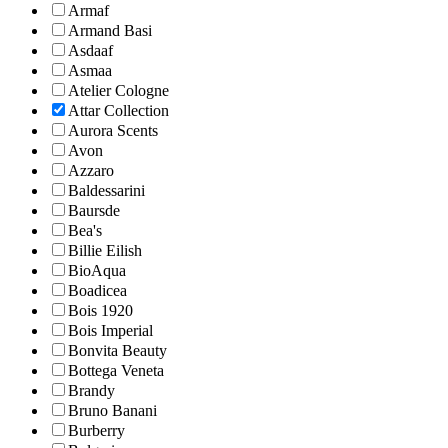
Armaf
Armand Basi
Asdaaf
Asmaa
Atelier Cologne
Attar Collection
Aurora Scents
Avon
Azzaro
Baldessarini
Baursde
Bea's
Billie Eilish
BioAqua
Boadicea
Bois 1920
Bois Imperial
Bonvita Beauty
Bottega Veneta
Brandy
Bruno Banani
Burberry