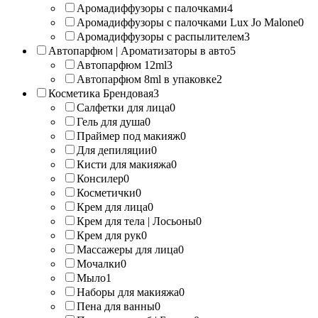
Аромадиффузоры с палочками
4
Аромадиффузоры с палочками Lux Jo Malone
0
Аромадиффузоры с распылителем
3
Автопарфюм | Ароматизаторы в авто
5
Автопарфюм 12ml
3
Автопарфюм 8ml в упаковке
2
Косметика Брендовая
3
Салфетки для лица
0
Гель для душа
0
Праймер под макияж
0
Для депиляции
0
Кисти для макияжа
0
Консилер
0
Косметички
0
Крем для лица
0
Крем для тела | Лосьоны
0
Крем для рук
0
Массажеры для лица
0
Мочалки
0
Мыло
1
Наборы для макияжа
0
Пена для ванны
0