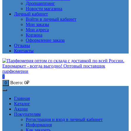
Дропшиппинг
Новости магазина
Личный кабинет
Войти в личный кабинет
Мои заказы
Мои адреса
Корзина
Оформление заказа
Отзывы
Контакты
0
Всего:
0
₽
0
Главная
Каталог
Акции
Покупателям
Регистрация и вход в личный кабинет
Информация
Как заказать