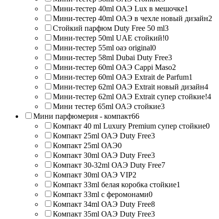
Мини-тестер 40ml ОАЭ Lux в мешочке
1
Мини-тестер 40ml ОАЭ в чехле новый дизайн
2
Стойкий парфюм Duty Free 50 ml
3
Мини-тестер 50ml UAE стойкий!
0
Мини-тестер 55ml оаэ original
0
Мини-тестер 58ml Dubai Duty Free
3
Мини-тестер 60ml ОАЭ Cappi Maso
2
Мини-тестер 60ml ОАЭ Extrait de Parfum
1
Мини-тестер 62ml ОАЭ Extrait новый дизайн
4
Мини-тестер 62ml ОАЭ Extrait супер стойкие!
4
Мини тестер 65ml ОАЭ стойкие
3
Мини парфюмерия - компакт
66
Компакт 40 ml Luxury Premium супер стойкие
0
Компакт 25ml ОАЭ Duty Free
3
Компакт 25ml ОАЭ
0
Компакт 30ml ОАЭ Duty Free
3
Компакт 30-32ml ОАЭ Duty Free
7
Компакт 30ml ОАЭ VIP
2
Компакт 33ml белая коробка стойкие
1
Компакт 33ml с феромонами
0
Компакт 34ml ОАЭ Duty Free
8
Компакт 35ml ОАЭ Duty Free
3