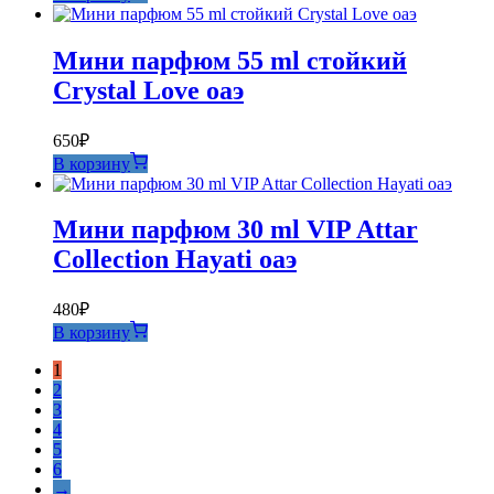
Мини парфюм 55 ml стойкий
Crystal Love оаэ
650
₽
В корзину
Мини парфюм 30 ml VIP Attar
Collection Hayati оаэ
480
₽
В корзину
1
2
3
4
5
6
→