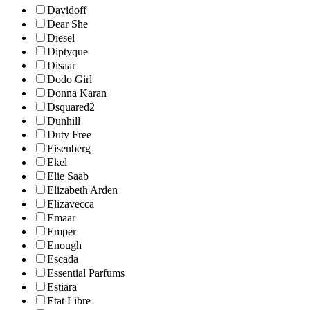
Davidoff
Dear She
Diesel
Diptyque
Disaar
Dodo Girl
Donna Karan
Dsquared2
Dunhill
Duty Free
Eisenberg
Ekel
Elie Saab
Elizabeth Arden
Elizavecca
Emaar
Emper
Enough
Escada
Essential Parfums
Estiara
Etat Libre