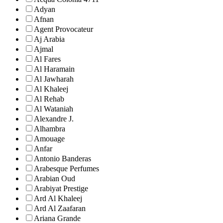
Adyan
Afnan
Agent Provocateur
Aj Arabia
Ajmal
Al Fares
Al Haramain
Al Jawharah
Al Khaleej
Al Rehab
Al Wataniah
Alexandre J.
Alhambra
Amouage
Anfar
Antonio Banderas
Arabesque Perfumes
Arabian Oud
Arabiyat Prestige
Ard Al Khaleej
Ard Al Zaafaran
Ariana Grande