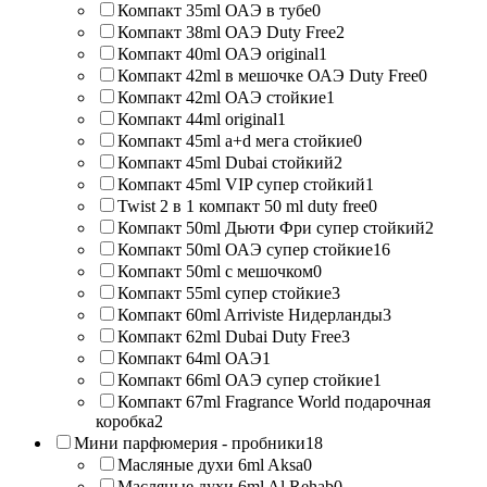
Компакт 35ml ОАЭ в тубе
0
Компакт 38ml ОАЭ Duty Free
2
Компакт 40ml ОАЭ original
1
Компакт 42ml в мешочке ОАЭ Duty Free
0
Компакт 42ml ОАЭ стойкие
1
Компакт 44ml original
1
Компакт 45ml a+d мега стойкие
0
Компакт 45ml Dubai стойкий
2
Компакт 45ml VIP супер стойкий
1
Twist 2 в 1 компакт 50 ml duty free
0
Компакт 50ml Дьюти Фри супер стойкий
2
Компакт 50ml ОАЭ супер стойкие
16
Компакт 50ml с мешочком
0
Компакт 55ml супер стойкие
3
Компакт 60ml Arriviste Нидерланды
3
Компакт 62ml Dubai Duty Free
3
Компакт 64ml ОАЭ
1
Компакт 66ml ОАЭ супер стойкие
1
Компакт 67ml Fragrance World подарочная
коробка
2
Мини парфюмерия - пробники
18
Масляные духи 6ml Aksa
0
Масляные духи 6ml Al Rehab
0