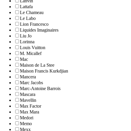
Lanvin
Lattafa
Le Chameau
Le Labo
Lion Francesco
Liquides Imaginaires
Liu Jo
Lorinna
Louis Vuitton
M. Micallef
Mac
Maison de La Stee
Maison Francis Kurkdjian
Mancera
Marc Jacobs
Marc-Antoine Barrois
Mascara
Mavellin
Max Factor
Max Mara
Medori
Memo
Mexx