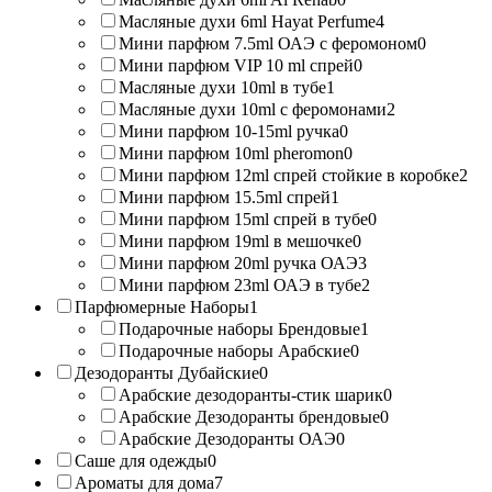
Масляные духи 6ml Hayat Perfume
4
Мини парфюм 7.5ml ОАЭ с феромоном
0
Мини парфюм VIP 10 ml спрей
0
Масляные духи 10ml в тубе
1
Масляные духи 10ml с феромонами
2
Мини парфюм 10-15ml ручка
0
Мини парфюм 10ml pheromon
0
Мини парфюм 12ml спрей стойкие в коробке
2
Мини парфюм 15.5ml спрей
1
Мини парфюм 15ml спрей в тубе
0
Мини парфюм 19ml в мешочке
0
Мини парфюм 20ml ручка ОАЭ
3
Мини парфюм 23ml ОАЭ в тубе
2
Парфюмерные Наборы
1
Подарочные наборы Брендовые
1
Подарочные наборы Арабские
0
Дезодоранты Дубайские
0
Арабские дезодоранты-стик шарик
0
Арабские Дезодоранты брендовые
0
Арабские Дезодоранты ОАЭ
0
Саше для одежды
0
Ароматы для дома
7