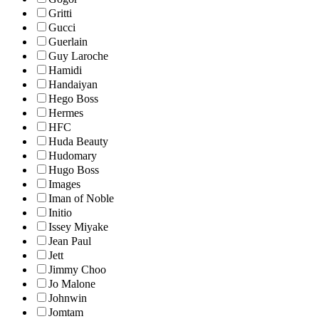
Gritti
Gucci
Guerlain
Guy Laroche
Hamidi
Handaiyan
Hego Boss
Hermes
HFC
Huda Beauty
Hudomary
Hugo Boss
Images
Iman of Noble
Initio
Issey Miyake
Jean Paul
Jett
Jimmy Choo
Jo Malone
Johnwin
Jomtam