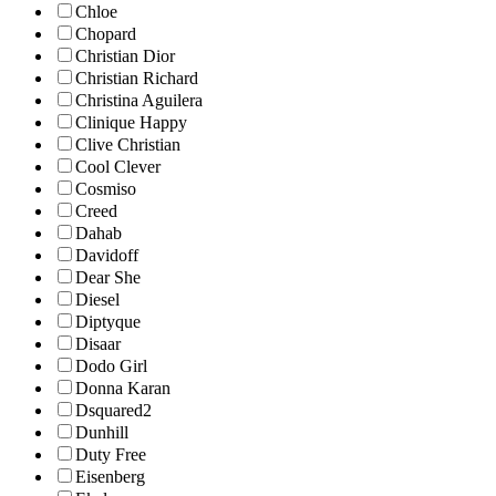
Chloe
Chopard
Christian Dior
Christian Richard
Christina Aguilera
Clinique Happy
Clive Christian
Cool Clever
Cosmiso
Creed
Dahab
Davidoff
Dear She
Diesel
Diptyque
Disaar
Dodo Girl
Donna Karan
Dsquared2
Dunhill
Duty Free
Eisenberg