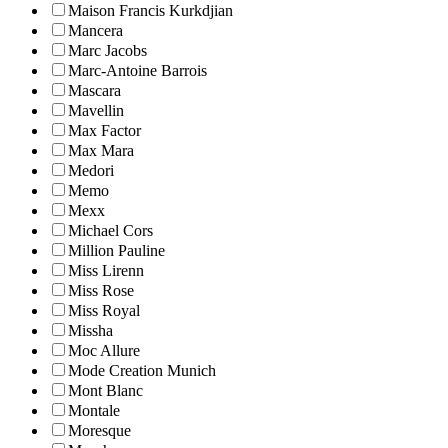
Maison Francis Kurkdjian
Mancera
Marc Jacobs
Marc-Antoine Barrois
Mascara
Mavellin
Max Factor
Max Mara
Medori
Memo
Mexx
Michael Cors
Million Pauline
Miss Lirenn
Miss Rose
Miss Royal
Missha
Moc Allure
Mode Creation Munich
Mont Blanc
Montale
Moresque