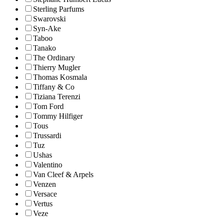
Sterling Parfums
Swarovski
Syn-Ake
Taboo
Tanako
The Ordinary
Thierry Mugler
Thomas Kosmala
Tiffany & Co
Tiziana Terenzi
Tom Ford
Tommy Hilfiger
Tous
Trussardi
Tuz
Ushas
Valentino
Van Cleef & Arpels
Venzen
Versace
Vertus
Veze