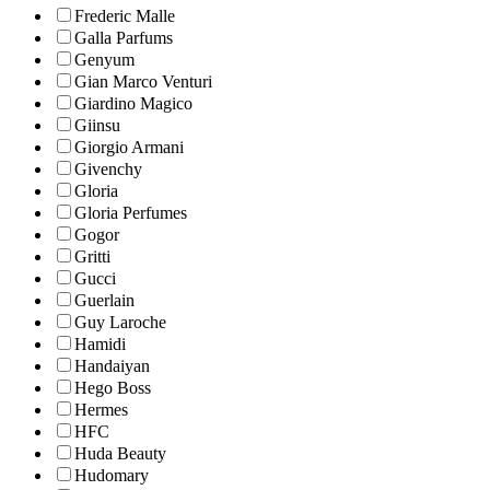
Frederic Malle
Galla Parfums
Genyum
Gian Marco Venturi
Giardino Magico
Giinsu
Giorgio Armani
Givenchy
Gloria
Gloria Perfumes
Gogor
Gritti
Gucci
Guerlain
Guy Laroche
Hamidi
Handaiyan
Hego Boss
Hermes
HFC
Huda Beauty
Hudomary