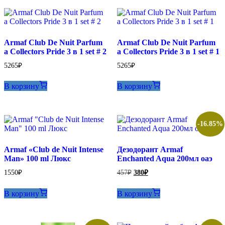
Armaf Club De Nuit Parfum
Armaf Club De Nuit Parfum
a Collectors Pride 3 в 1 set # 2
a Collectors Pride 3 в 1 set # 1
5265
₽
5265
₽
В корзину
В корзину
-16.85%
Armaf «Club de Nuit Intense
Дезодорант Armaf
Man» 100 ml Люкс
Enchanted Aqua 200мл оаэ
Первоначальная
Текущая
1550
₽
457
₽
380
₽
цена
цена:
составляла
380₽.
В корзину
В корзину
457₽.