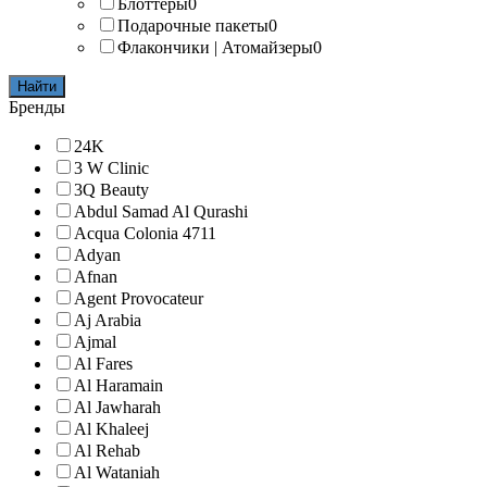
Блоттеры
0
Подарочные пакеты
0
Флакончики | Атомайзеры
0
Найти
Бренды
24K
3 W Clinic
3Q Beauty
Abdul Samad Al Qurashi
Acqua Colonia 4711
Adyan
Afnan
Agent Provocateur
Aj Arabia
Ajmal
Al Fares
Al Haramain
Al Jawharah
Al Khaleej
Al Rehab
Al Wataniah