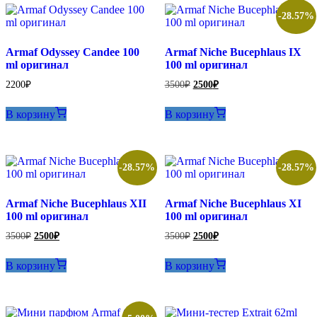
-28.57%
Armaf Odyssey Candee 100
Armaf Niche Bucephlaus IX
ml оригинал
100 ml оригинал
Первоначальная
Текущая
2200
₽
3500
₽
2500
₽
цена
цена:
составляла
2500₽.
В корзину
В корзину
3500₽.
-28.57%
-28.57%
Armaf Niche Bucephlaus XII
Armaf Niche Bucephlaus XI
100 ml оригинал
100 ml оригинал
Первоначальная
Текущая
Первоначальная
Текущая
3500
₽
2500
₽
3500
₽
2500
₽
цена
цена:
цена
цена:
составляла
составляла
2500₽.
2500₽.
В корзину
В корзину
3500₽.
3500₽.