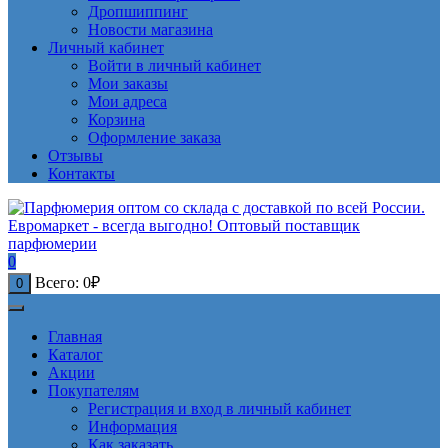
Дропшиппинг
Новости магазина
Личный кабинет
Войти в личный кабинет
Мои заказы
Мои адреса
Корзина
Оформление заказа
Отзывы
Контакты
0
Всего:
0
₽
0
Главная
Каталог
Акции
Покупателям
Регистрация и вход в личный кабинет
Информация
Как заказать