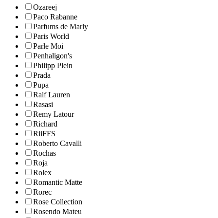
Ozareej
Paco Rabanne
Parfums de Marly
Paris World
Parle Moi
Penhaligon's
Philipp Plein
Prada
Pupa
Ralf Lauren
Rasasi
Remy Latour
Richard
RiiFFS
Roberto Cavalli
Rochas
Roja
Rolex
Romantic Matte
Rorec
Rose Collection
Rosendo Mateu