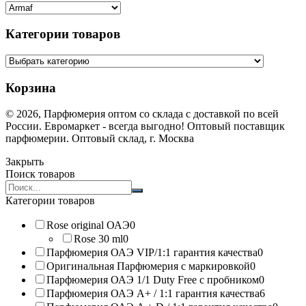
Категории товаров
Корзина
© 2026, Парфюмерия оптом со склада с доставкой по всей
России. Евромаркет - всегда выгодно! Оптовый поставщик
парфюмерии. Оптовый склад, г. Москва
Закрыть
Поиск товаров
Search
products:
Категории товаров
Rose original ОАЭ
0
Rose 30 ml
0
Парфюмерия ОАЭ VIP/1:1 гарантия качества
0
Оригинальная Парфюмерия с маркировкой
0
Парфюмерия ОАЭ 1/1 Duty Free с пробником
0
Парфюмерия ОАЭ A+ / 1:1 гарантия качества
6