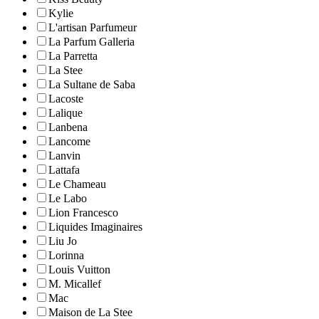
Kylie
L'artisan Parfumeur
La Parfum Galleria
La Parretta
La Stee
La Sultane de Saba
Lacoste
Lalique
Lanbena
Lancome
Lanvin
Lattafa
Le Chameau
Le Labo
Lion Francesco
Liquides Imaginaires
Liu Jo
Lorinna
Louis Vuitton
M. Micallef
Mac
Maison de La Stee