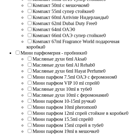
Компакт 50ml с мешочком
0
Компакт 55ml супер стойкие
0
Компакт 60ml Arriviste Нидерланды
0
Компакт 62ml Dubai Duty Free
0
Компакт 64ml ОАЭ
0
Компакт 66ml ОАЭ супер стойкие
0
Компакт 67ml Fragrance World подарочная
коробка
0
Мини парфюмерия - пробники
0
Масляные духи 6ml Aksa
0
Масляные духи 6ml Al Rehab
0
Масляные духи 6ml Hayat Perfume
0
Мини парфюм 7.5ml ОАЭ с феромоном
0
Мини парфюм VIP 10 ml спрей
0
Масляные духи 10ml в тубе
0
Масляные духи 10ml с феромонами
0
Мини парфюм 10-15ml ручка
0
Мини парфюм 10ml pheromon
0
Мини парфюм 12ml спрей стойкие в коробке
0
Мини парфюм 15.5ml спрей
0
Мини парфюм 15ml спрей в тубе
0
Мини парфюм 19ml в мешочке
0