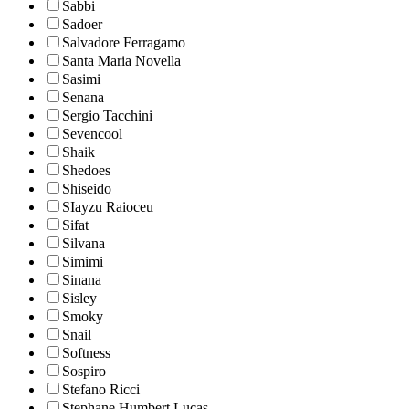
Sabbi
Sadoer
Salvadore Ferragamo
Santa Maria Novella
Sasimi
Senana
Sergio Tacchini
Sevencool
Shaik
Shedoes
Shiseido
SIayzu Raioceu
Sifat
Silvana
Simimi
Sinana
Sisley
Smoky
Snail
Softness
Sospiro
Stefano Ricci
Stephane Humbert Lucas