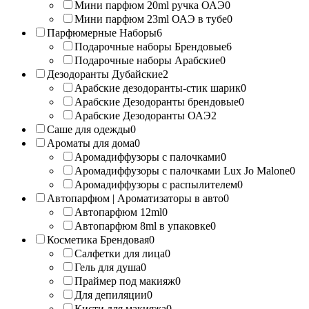
Мини парфюм 20ml ручка ОАЭ
0
Мини парфюм 23ml ОАЭ в тубе
0
Парфюмерные Наборы
6
Подарочные наборы Брендовые
6
Подарочные наборы Арабские
0
Дезодоранты Дубайские
2
Арабские дезодоранты-стик шарик
0
Арабские Дезодоранты брендовые
0
Арабские Дезодоранты ОАЭ
2
Саше для одежды
0
Ароматы для дома
0
Аромадиффузоры с палочками
0
Аромадиффузоры с палочками Lux Jo Malone
0
Аромадиффузоры с распылителем
0
Автопарфюм | Ароматизаторы в авто
0
Автопарфюм 12ml
0
Автопарфюм 8ml в упаковке
0
Косметика Брендовая
0
Салфетки для лица
0
Гель для душа
0
Праймер под макияж
0
Для депиляции
0
Кисти для макияжа
0