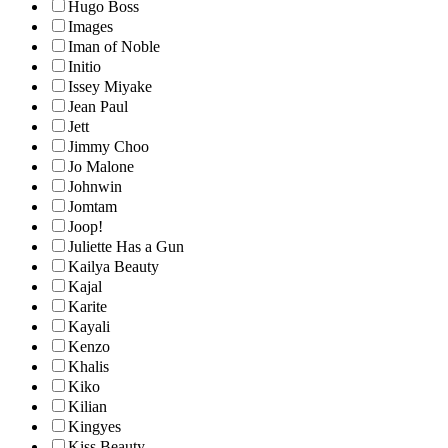
Hugo Boss
Images
Iman of Noble
Initio
Issey Miyake
Jean Paul
Jett
Jimmy Choo
Jo Malone
Johnwin
Jomtam
Joop!
Juliette Has a Gun
Kailya Beauty
Kajal
Karite
Kayali
Kenzo
Khalis
Kiko
Kilian
Kingyes
Kiss Beauty