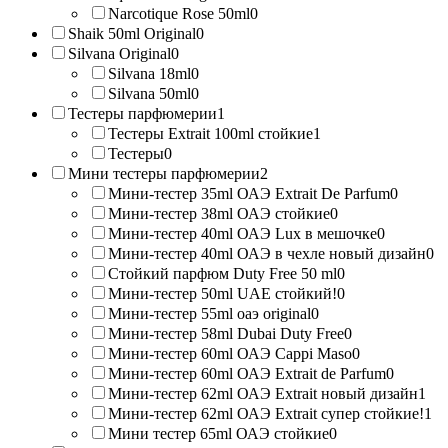
Narcotique Rose 50ml
0
Shaik 50ml Original
0
Silvana Original
0
Silvana 18ml
0
Silvana 50ml
0
Тестеры парфюмерии
1
Тестеры Extrait 100ml стойкие
1
Тестеры
0
Мини тестеры парфюмерии
2
Мини-тестер 35ml ОАЭ Extrait De Parfum
0
Мини-тестер 38ml ОАЭ стойкие
0
Мини-тестер 40ml ОАЭ Lux в мешочке
0
Мини-тестер 40ml ОАЭ в чехле новый дизайн
0
Стойкий парфюм Duty Free 50 ml
0
Мини-тестер 50ml UAE стойкий!
0
Мини-тестер 55ml оаэ original
0
Мини-тестер 58ml Dubai Duty Free
0
Мини-тестер 60ml ОАЭ Cappi Maso
0
Мини-тестер 60ml ОАЭ Extrait de Parfum
0
Мини-тестер 62ml ОАЭ Extrait новый дизайн
1
Мини-тестер 62ml ОАЭ Extrait супер стойкие!
1
Мини тестер 65ml ОАЭ стойкие
0