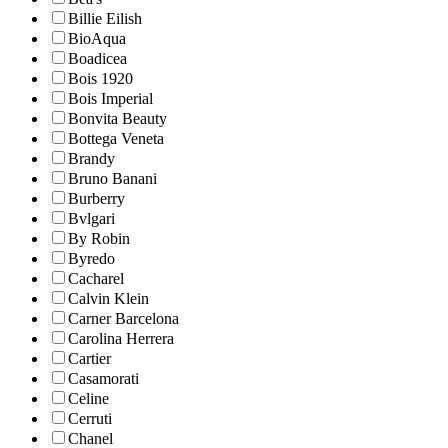
Billie Eilish
BioAqua
Boadicea
Bois 1920
Bois Imperial
Bonvita Beauty
Bottega Veneta
Brandy
Bruno Banani
Burberry
Bvlgari
By Robin
Byredo
Cacharel
Calvin Klein
Carner Barcelona
Carolina Herrera
Cartier
Casamorati
Celine
Cerruti
Chanel