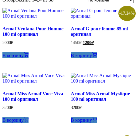
самые
недавние
-17.24%
Armaf Ventana Pour Homme
Armaf G pour femme 85 ml
100 ml оригинал
оригинал
Первоначальная
Текущая
2000
₽
1450
₽
1200
₽
цена
цена:
составляла
1200₽.
В корзину
В корзину
1450₽.
Armaf Miss Armaf Voce Viva
Armaf Miss Armaf Mystique
100 ml оригинал
100 ml оригинал
3200
₽
3200
₽
В корзину
В корзину