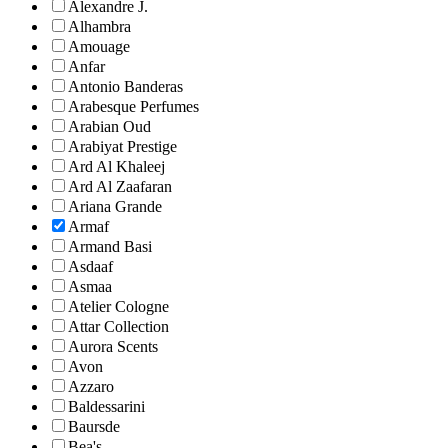
Alexandre J.
Alhambra
Amouage
Anfar
Antonio Banderas
Arabesque Perfumes
Arabian Oud
Arabiyat Prestige
Ard Al Khaleej
Ard Al Zaafaran
Ariana Grande
Armaf
Armand Basi
Asdaaf
Asmaa
Atelier Cologne
Attar Collection
Aurora Scents
Avon
Azzaro
Baldessarini
Baursde
Bea's