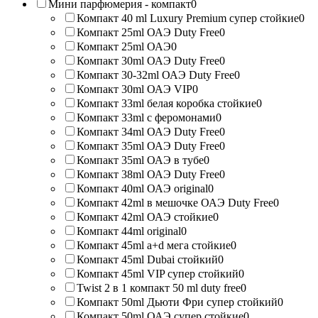
Мини парфюмерия - компакт
0
Компакт 40 ml Luxury Premium супер стойкие
0
Компакт 25ml ОАЭ Duty Free
0
Компакт 25ml ОАЭ
0
Компакт 30ml ОАЭ Duty Free
0
Компакт 30-32ml ОАЭ Duty Free
0
Компакт 30ml ОАЭ VIP
0
Компакт 33ml белая коробка стойкие
0
Компакт 33ml с феромонами
0
Компакт 34ml ОАЭ Duty Free
0
Компакт 35ml ОАЭ Duty Free
0
Компакт 35ml ОАЭ в тубе
0
Компакт 38ml ОАЭ Duty Free
0
Компакт 40ml ОАЭ original
0
Компакт 42ml в мешочке ОАЭ Duty Free
0
Компакт 42ml ОАЭ стойкие
0
Компакт 44ml original
0
Компакт 45ml a+d мега стойкие
0
Компакт 45ml Dubai стойкий
0
Компакт 45ml VIP супер стойкий
0
Twist 2 в 1 компакт 50 ml duty free
0
Компакт 50ml Дьюти Фри супер стойкий
0
Компакт 50ml ОАЭ супер стойкие
0