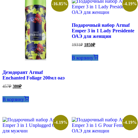
-16.85%
-4.19%
Подарочный набор Armaf
Emper 3 in 1 Lady Presidente
ОАЭ для женщин
Первоначальная
Текущая
1931
₽
1850
₽
цена
цена:
составляла
1850₽.
В корзину
1931₽.
Дезодорант Armaf
Enchanted Foliage 200мл оаэ
Первоначальная
Текущая
457
₽
380
₽
цена
цена:
составляла
380₽.
В корзину
457₽.
-4.19%
-4.19%