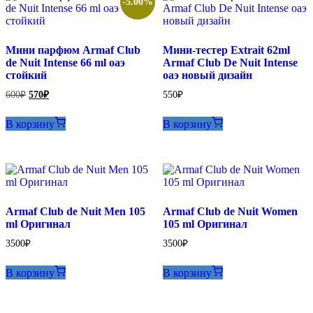
-5.00%
Мини парфюм Armaf Club
Мини-тестер Extrait 62ml
de Nuit Intense 66 ml оаэ
Armaf Club De Nuit Intense
стойкий
оаэ новый дизайн
Первоначальная
Текущая
600
₽
570
₽
550
₽
цена
цена:
составляла
570₽.
В корзину
В корзину
600₽.
Armaf Club de Nuit Men 105
Armaf Club de Nuit Women
ml Оригинал
105 ml Оригинал
3500
₽
3500
₽
В корзину
В корзину