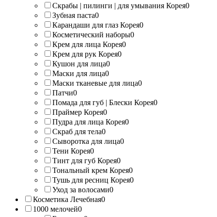
Скрабы | пилинги | для умывания Корея
0
Зубная паста
0
Карандаши для глаз Корея
0
Косметический наборы
0
Крем для лица Корея
0
Крем для рук Корея
0
Кушон для лица
0
Маски для лица
0
Маски тканевые для лица
0
Патчи
0
Помада для губ | Блески Корея
0
Праймер Корея
0
Пудра для лица Корея
0
Скраб для тела
0
Сыворотка для лица
0
Тени Корея
0
Тинт для губ Корея
0
Тональный крем Корея
0
Тушь для ресниц Корея
0
Уход за волосами
0
Косметика Лечебная
0
1000 мелочей
0