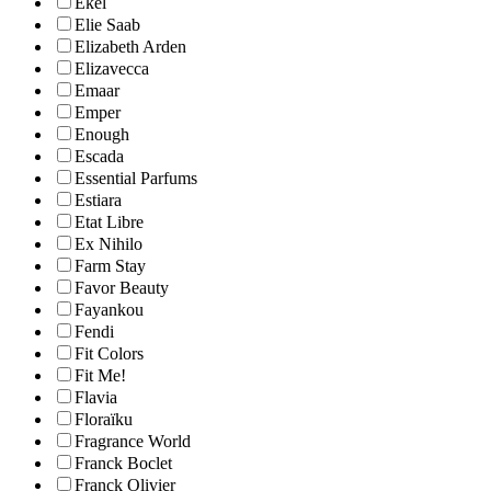
Ekel
Elie Saab
Elizabeth Arden
Elizavecca
Emaar
Emper
Enough
Escada
Essential Parfums
Estiara
Etat Libre
Ex Nihilo
Farm Stay
Favor Beauty
Fayankou
Fendi
Fit Colors
Fit Me!
Flavia
Floraïku
Fragrance World
Franck Boclet
Franck Olivier