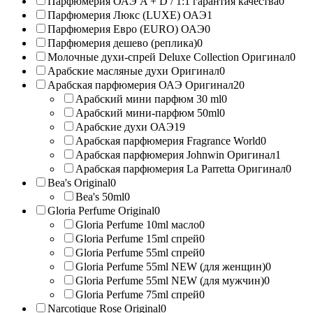
Парфюмерия ОАЭ A + D / 1:1 гарантия качества
0
Парфюмерия Люкс (LUXE) ОАЭ
1
Парфюмерия Евро (EURO) ОАЭ
0
Парфюмерия дешево (реплика)
0
Молочные духи-спрей Deluxe Collection Оригинал
0
Арабские масляные духи Оригинал
0
Арабская парфюмерия ОАЭ Оригинал
20
Арабский мини парфюм 30 ml
0
Арабский мини-парфюм 50ml
0
Арабские духи ОАЭ
19
Арабская парфюмерия Fragrance World
0
Арабская парфюмерия Johnwin Оригинал
1
Арабская парфюмерия La Parretta Оригинал
0
Bea's Original
0
Bea's 50ml
0
Gloria Perfume Original
0
Gloria Perfume 10ml масло
0
Gloria Perfume 15ml спрей
0
Gloria Perfume 55ml спрей
0
Gloria Perfume 55ml NEW (для женщин)
0
Gloria Perfume 55ml NEW (для мужчин)
0
Gloria Perfume 75ml спрей
0
Narcotique Rose Original
0