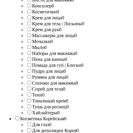
Консилер
0
Косметички
0
Крем для лица
0
Крем для тела | Лосьоны
0
Крем для рук
0
Массажеры для лица
0
Мочалки
0
Мыло
0
Наборы для макияжа
0
Пена для ванны
0
Помада для губ | Блески
0
Пудра для лица
0
Румяна для лица
0
Спонжи для макияжа
0
Спрей для тела
0
Тени
0
Тональный крем
0
Тушь для ресниц
0
Хайлайтеры
0
Косметика Корейская
0
Для глаз
0
Для депиляции Корея
0