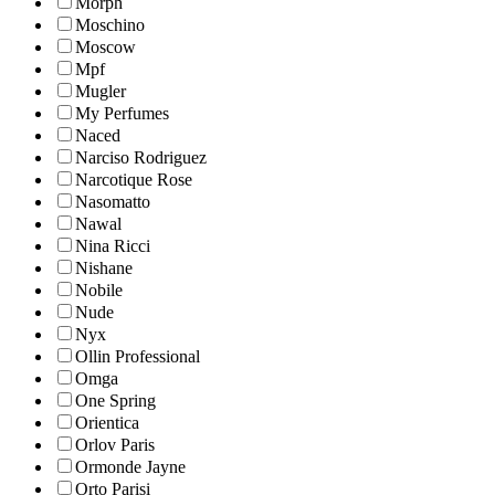
Morph
Moschino
Moscow
Mpf
Mugler
My Perfumes
Naced
Narciso Rodriguez
Narcotique Rose
Nasomatto
Nawal
Nina Ricci
Nishane
Nobile
Nude
Nyx
Ollin Professional
Omga
One Spring
Orientica
Orlov Paris
Ormonde Jayne
Orto Parisi