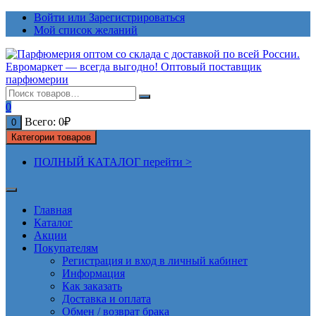
Перейти
Войти или Зарегистрироваться
к
Мой список желаний
содержимому
0
Всего:
0
₽
0
Категории товаров
ПОЛНЫЙ КАТАЛОГ перейти >
Главная
Каталог
Акции
Покупателям
Регистрация и вход в личный кабинет
Информация
Как заказать
Доставка и оплата
Обмен / возврат брака