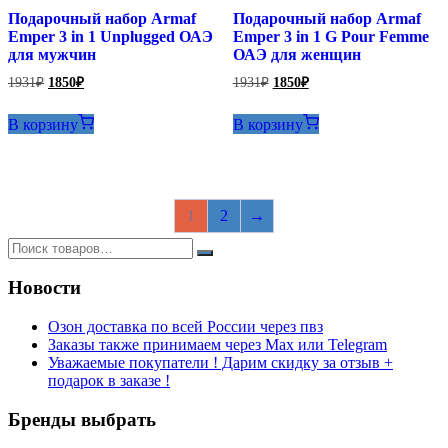
Подарочный набор Armaf
Подарочный набор Armaf
Emper 3 in 1 Unplugged ОАЭ
Emper 3 in 1 G Pour Femme
для мужчин
ОАЭ для женщин
Первоначальная
Текущая
Первоначальная
Текущая
1931
₽
1850
₽
1931
₽
1850
₽
цена
цена:
цена
цена:
составляла
составляла
1850₽.
1850₽.
В корзину
В корзину
1931₽.
1931₽.
1
2
→
Новости
Озон доставка по всей России через пвз
Заказы также принимаем через Max или Telegram
Уважаемые покупатели ! Дарим скидку за отзыв +
подарок в заказе !
Бренды выбрать