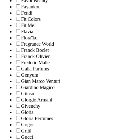
Favor Beauty
Fayankou
Fendi
Fit Colors
Fit Me!
Flavia
Floraïku
Fragrance World
Franck Boclet
Franck Olivier
Frederic Malle
Galla Parfums
Genyum
Gian Marco Venturi
Giardino Magico
Giinsu
Giorgio Armani
Givenchy
Gloria
Gloria Perfumes
Gogor
Gritti
Gucci