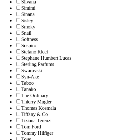
Silvana
Simimi
Sinana
Sisley
Smoky
Snail
Softness
Sospiro
Stefano Ricci
Stephane Humbert Lucas
Sterling Parfums
Swarovski
Syn-Ake
Taboo
Tanako
The Ordinary
Thierry Mugler
Thomas Kosmala
Tiffany & Co
Tiziana Terenzi
Tom Ford
Tommy Hilfiger
Tous