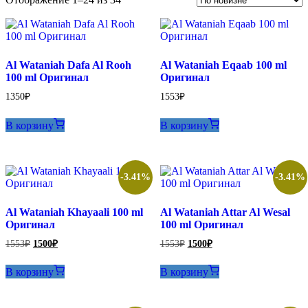
самые
недавние
Al Wataniah Dafa Al Rooh
Al Wataniah Eqaab 100 ml
100 ml Оригинал
Оригинал
1350
₽
1553
₽
В корзину
В корзину
-3.41%
-3.41%
Al Wataniah Khayaali 100 ml
Al Wataniah Attar Al Wesal
Оригинал
100 ml Оригинал
Первоначальная
Текущая
Первоначальная
Текущая
1553
₽
1500
₽
1553
₽
1500
₽
цена
цена:
цена
цена:
составляла
составляла
1500₽.
1500₽.
В корзину
В корзину
1553₽.
1553₽.