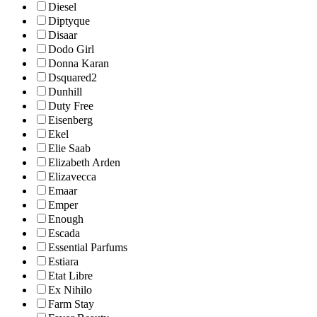
Diesel
Diptyque
Disaar
Dodo Girl
Donna Karan
Dsquared2
Dunhill
Duty Free
Eisenberg
Ekel
Elie Saab
Elizabeth Arden
Elizavecca
Emaar
Emper
Enough
Escada
Essential Parfums
Estiara
Etat Libre
Ex Nihilo
Farm Stay