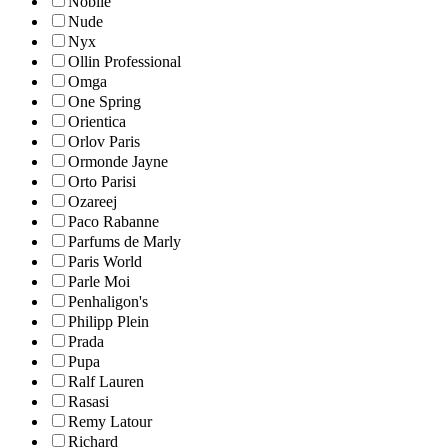
Nobile
Nude
Nyx
Ollin Professional
Omga
One Spring
Orientica
Orlov Paris
Ormonde Jayne
Orto Parisi
Ozareej
Paco Rabanne
Parfums de Marly
Paris World
Parle Moi
Penhaligon's
Philipp Plein
Prada
Pupa
Ralf Lauren
Rasasi
Remy Latour
Richard