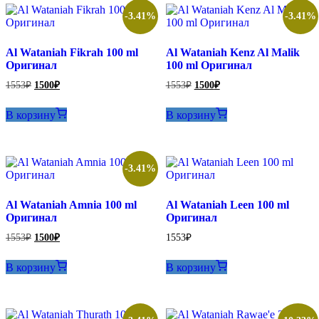
-3.41%
-3.41%
Al Wataniah Fikrah 100 ml
Al Wataniah Kenz Al Malik
Оригинал
100 ml Оригинал
Первоначальная
Текущая
Первоначальная
Текущая
1553
₽
1500
₽
1553
₽
1500
₽
цена
цена:
цена
цена:
составляла
составляла
1500₽.
1500₽.
В корзину
В корзину
1553₽.
1553₽.
-3.41%
Al Wataniah Amnia 100 ml
Al Wataniah Leen 100 ml
Оригинал
Оригинал
Первоначальная
Текущая
1553
₽
1500
₽
1553
₽
цена
цена:
составляла
1500₽.
В корзину
В корзину
1553₽.