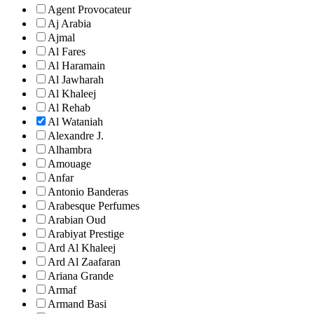
Agent Provocateur
Aj Arabia
Ajmal
Al Fares
Al Haramain
Al Jawharah
Al Khaleej
Al Rehab
Al Wataniah
Alexandre J.
Alhambra
Amouage
Anfar
Antonio Banderas
Arabesque Perfumes
Arabian Oud
Arabiyat Prestige
Ard Al Khaleej
Ard Al Zaafaran
Ariana Grande
Armaf
Armand Basi