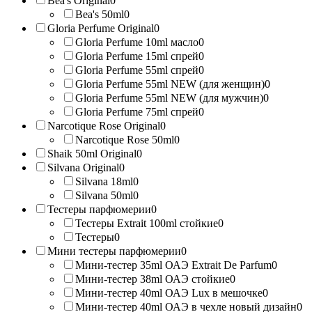
Bea's Original
0
Bea's 50ml
0
Gloria Perfume Original
0
Gloria Perfume 10ml масло
0
Gloria Perfume 15ml спрей
0
Gloria Perfume 55ml спрей
0
Gloria Perfume 55ml NEW (для женщин)
0
Gloria Perfume 55ml NEW (для мужчин)
0
Gloria Perfume 75ml спрей
0
Narcotique Rose Original
0
Narcotique Rose 50ml
0
Shaik 50ml Original
0
Silvana Original
0
Silvana 18ml
0
Silvana 50ml
0
Тестеры парфюмерии
0
Тестеры Extrait 100ml стойкие
0
Тестеры
0
Мини тестеры парфюмерии
0
Мини-тестер 35ml ОАЭ Extrait De Parfum
0
Мини-тестер 38ml ОАЭ стойкие
0
Мини-тестер 40ml ОАЭ Lux в мешочке
0
Мини-тестер 40ml ОАЭ в чехле новый дизайн
0