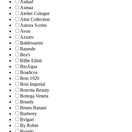
Asdaaf
Asmaa
Atelier Cologne
Attar Collection
Aurora Scents
Avon
Azzaro
Baldessarini
Baursde
Bea's
Billie Eilish
BioAqua
Boadicea
Bois 1920
Bois Imperial
Bonvita Beauty
Bottega Veneta
Brandy
Bruno Banani
Burberry
Bvlgari
By Robin
Byredo