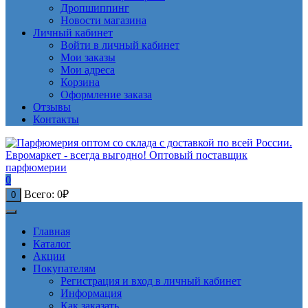
Дропшиппинг
Новости магазина
Личный кабинет
Войти в личный кабинет
Мои заказы
Мои адреса
Корзина
Оформление заказа
Отзывы
Контакты
0
Всего:
0
₽
0
Главная
Каталог
Акции
Покупателям
Регистрация и вход в личный кабинет
Информация
Как заказать