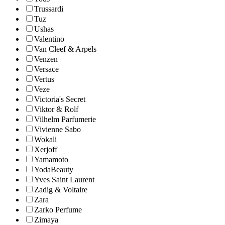
Trussardi
Tuz
Ushas
Valentino
Van Cleef & Arpels
Venzen
Versace
Vertus
Veze
Victoria's Secret
Viktor & Rolf
Vilhelm Parfumerie
Vivienne Sabo
Wokali
Xerjoff
Yamamoto
YodaBeauty
Yves Saint Laurent
Zadig & Voltaire
Zara
Zarko Perfume
Zimaya