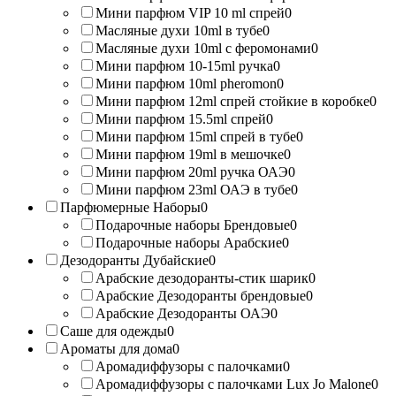
Мини парфюм VIP 10 ml спрей
0
Масляные духи 10ml в тубе
0
Масляные духи 10ml с феромонами
0
Мини парфюм 10-15ml ручка
0
Мини парфюм 10ml pheromon
0
Мини парфюм 12ml спрей стойкие в коробке
0
Мини парфюм 15.5ml спрей
0
Мини парфюм 15ml спрей в тубе
0
Мини парфюм 19ml в мешочке
0
Мини парфюм 20ml ручка ОАЭ
0
Мини парфюм 23ml ОАЭ в тубе
0
Парфюмерные Наборы
0
Подарочные наборы Брендовые
0
Подарочные наборы Арабские
0
Дезодоранты Дубайские
0
Арабские дезодоранты-стик шарик
0
Арабские Дезодоранты брендовые
0
Арабские Дезодоранты ОАЭ
0
Саше для одежды
0
Ароматы для дома
0
Аромадиффузоры с палочками
0
Аромадиффузоры с палочками Lux Jo Malone
0