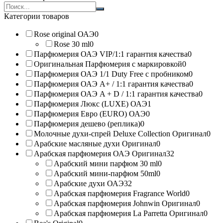
Search
products:
Категории товаров
Rose original ОАЭ
0
Rose 30 ml
0
Парфюмерия ОАЭ VIP/1:1 гарантия качества
0
Оригинальная Парфюмерия с маркировкой
0
Парфюмерия ОАЭ 1/1 Duty Free с пробником
0
Парфюмерия ОАЭ A+ / 1:1 гарантия качества
0
Парфюмерия ОАЭ A + D / 1:1 гарантия качества
0
Парфюмерия Люкс (LUXE) ОАЭ
1
Парфюмерия Евро (EURO) ОАЭ
0
Парфюмерия дешево (реплика)
0
Молочные духи-спрей Deluxe Collection Оригинал
0
Арабские масляные духи Оригинал
0
Арабская парфюмерия ОАЭ Оригинал
32
Арабский мини парфюм 30 ml
0
Арабский мини-парфюм 50ml
0
Арабские духи ОАЭ
32
Арабская парфюмерия Fragrance World
0
Арабская парфюмерия Johnwin Оригинал
0
Арабская парфюмерия La Parretta Оригинал
0