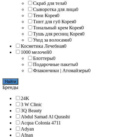
Скраб для тела
0
Сыворотка для лица
0
Тени Корея
0
Тинт для губ Корея
0
Тональный крем Корея
0
Тушь для ресниц Корея
0
Уход за волосами
0
Косметика Лечебная
0
1000 мелочей
0
Блоттеры
0
Подарочные пакеты
0
Флакончики | Атомайзеры
0
Найти
Бренды
24K
3 W Clinic
3Q Beauty
Abdul Samad Al Qurashi
Acqua Colonia 4711
Adyan
Afnan