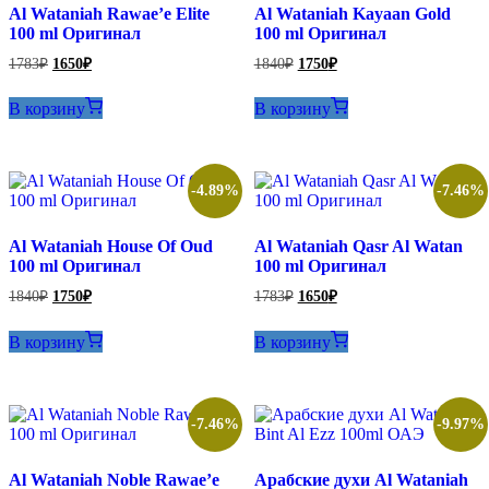
Al Wataniah Rawae’e Elite
Al Wataniah Kayaan Gold
100 ml Оригинал
100 ml Оригинал
Первоначальная
Текущая
Первоначальная
Текущая
1783
₽
1650
₽
1840
₽
1750
₽
цена
цена:
цена
цена:
составляла
составляла
1650₽.
1750₽.
В корзину
В корзину
1783₽.
1840₽.
-4.89%
-7.46%
Al Wataniah House Of Oud
Al Wataniah Qasr Al Watan
100 ml Оригинал
100 ml Оригинал
Первоначальная
Текущая
Первоначальная
Текущая
1840
₽
1750
₽
1783
₽
1650
₽
цена
цена:
цена
цена:
составляла
составляла
1750₽.
1650₽.
В корзину
В корзину
1840₽.
1783₽.
-7.46%
-9.97%
Al Wataniah Noble Rawae’e
Арабские духи Al Wataniah