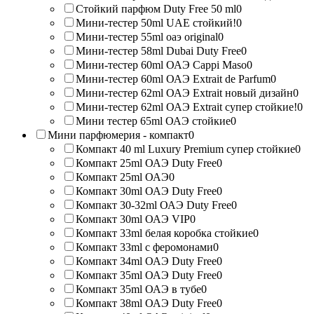
Стойкий парфюм Duty Free 50 ml
0
Мини-тестер 50ml UAE стойкий!
0
Мини-тестер 55ml оаэ original
0
Мини-тестер 58ml Dubai Duty Free
0
Мини-тестер 60ml ОАЭ Cappi Maso
0
Мини-тестер 60ml ОАЭ Extrait de Parfum
0
Мини-тестер 62ml ОАЭ Extrait новый дизайн
0
Мини-тестер 62ml ОАЭ Extrait супер стойкие!
0
Мини тестер 65ml ОАЭ стойкие
0
Мини парфюмерия - компакт
0
Компакт 40 ml Luxury Premium супер стойкие
0
Компакт 25ml ОАЭ Duty Free
0
Компакт 25ml ОАЭ
0
Компакт 30ml ОАЭ Duty Free
0
Компакт 30-32ml ОАЭ Duty Free
0
Компакт 30ml ОАЭ VIP
0
Компакт 33ml белая коробка стойкие
0
Компакт 33ml с феромонами
0
Компакт 34ml ОАЭ Duty Free
0
Компакт 35ml ОАЭ Duty Free
0
Компакт 35ml ОАЭ в тубе
0
Компакт 38ml ОАЭ Duty Free
0