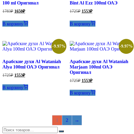
100 ml Оригинал
Bint Al Ezz 100ml ОАЭ
Первоначальная
Текущая
Первоначальная
Текущая
1783
₽
1650
₽
1725
₽
1553
₽
цена
цена:
цена
цена:
составляла
составляла
1650₽.
1553₽.
В корзину
В корзину
1783₽.
1725₽.
-9.97%
-9.97%
Арабские духи Al Wataniah
Арабские духи Al Wataniah
Alya 100ml ОАЭ Оригинал
Marjaan 100ml ОАЭ
Оригинал
Первоначальная
Текущая
1725
₽
1553
₽
цена
цена:
Первоначальная
Текущая
1725
₽
1553
₽
составляла
цена
цена:
1553₽.
В корзину
составляла
1725₽.
1553₽.
В корзину
1725₽.
1
2
→