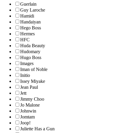
Guerlain
Guy Laroche
Hamidi
Handaiyan
Hego Boss
Hermes
HFC
Huda Beauty
Hudomary
Hugo Boss
Images
Iman of Noble
Initio
Issey Miyake
Jean Paul
Jett
Jimmy Choo
Jo Malone
Johnwin
Jomtam
Joop!
Juliette Has a Gun