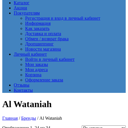
Каталог
Акции
Покупателям
Регистрация и вход в личный кабинет
Информация
Как заказать
Доставка и оплата
Обмен / возврат брака
Дропшиппинг
Новости магазина
Личный кабинет
Войти в личный кабинет
Мои заказы
Мои адреса
Корзина
Оформление заказа
Отзывы
Контакты
Al Wataniah
Главная
/
Бренды
/ Al Wataniah
Сортировка:
Отображение 1–24 из 34