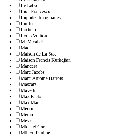
Le Labo
Lion Francesco
Liquides Imaginaires
Liu Jo
Lorinna
Louis Vuitton
M. Micallef
Mac
Maison de La Stee
Maison Francis Kurkdjian
Mancera
Marc Jacobs
Marc-Antoine Barrois
Mascara
Mavellin
Max Factor
Max Mara
Medori
Memo
Mexx
Michael Cors
Million Pauline