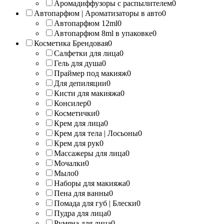
Аромадиффузоры с распылителем
0
Автопарфюм | Ароматизаторы в авто
0
Автопарфюм 12ml
0
Автопарфюм 8ml в упаковке
0
Косметика Брендовая
0
Салфетки для лица
0
Гель для душа
0
Праймер под макияж
0
Для депиляции
0
Кисти для макияжа
0
Консилер
0
Косметички
0
Крем для лица
0
Крем для тела | Лосьоны
0
Крем для рук
0
Массажеры для лица
0
Мочалки
0
Мыло
0
Наборы для макияжа
0
Пена для ванны
0
Помада для губ | Блески
0
Пудра для лица
0
Румяна для лица
0