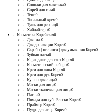
Спонжи для макияжа
0
Спрей для тела
0
Тени
0
Тональный крем
0
Тушь для ресниц
0
Хайлайтеры
0
Косметика Корейская
0
Для глаз
0
Для депиляции Корея
0
Скрабы | пилинги | для умывания Корея
0
Зубная паста
0
Карандаши для глаз Корея
0
Косметический наборы
0
Крем для лица Корея
0
Крем для рук Корея
0
Кушон для лица
0
Маски для лица
0
Маски тканевые для лица
0
Патчи
0
Помада для губ | Блески Корея
0
Праймер Корея
0
Пудра для лица Корея
0