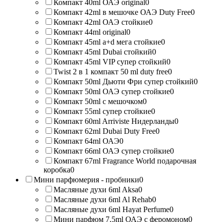
Компакт 40ml ОАЭ original
0
Компакт 42ml в мешочке ОАЭ Duty Free
0
Компакт 42ml ОАЭ стойкие
0
Компакт 44ml original
0
Компакт 45ml a+d мега стойкие
0
Компакт 45ml Dubai стойкий
0
Компакт 45ml VIP супер стойкий
0
Twist 2 в 1 компакт 50 ml duty free
0
Компакт 50ml Дьюти Фри супер стойкий
0
Компакт 50ml ОАЭ супер стойкие
0
Компакт 50ml с мешочком
0
Компакт 55ml супер стойкие
0
Компакт 60ml Arriviste Нидерланды
0
Компакт 62ml Dubai Duty Free
0
Компакт 64ml ОАЭ
0
Компакт 66ml ОАЭ супер стойкие
0
Компакт 67ml Fragrance World подарочная
коробка
0
Мини парфюмерия - пробники
0
Масляные духи 6ml Aksa
0
Масляные духи 6ml Al Rehab
0
Масляные духи 6ml Hayat Perfume
0
Мини парфюм 7.5ml ОАЭ с феромоном
0