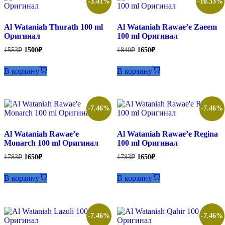
-3.41%
-10.33%
Al Wataniah Thurath 100 ml
Al Wataniah Rawae’e Zaeem
Оригинал
100 ml Оригинал
Первоначальная
Текущая
Первоначальная
Текущая
1553
₽
1500
₽
1840
₽
1650
₽
цена
цена:
цена
цена:
составляла
составляла
1500₽.
1650₽.
В корзину
В корзину
1553₽.
1840₽.
-7.46%
-7.46%
Al Wataniah Rawae’e
Al Wataniah Rawae’e Regina
Monarch 100 ml Оригинал
100 ml Оригинал
Первоначальная
Текущая
Первоначальная
Текущая
1783
₽
1650
₽
1783
₽
1650
₽
цена
цена:
цена
цена:
составляла
составляла
1650₽.
1650₽.
В корзину
В корзину
1783₽.
1783₽.
-7.46%
-7.46%