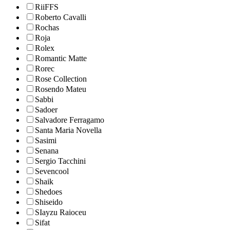
RiiFFS
Roberto Cavalli
Rochas
Roja
Rolex
Romantic Matte
Rorec
Rose Collection
Rosendo Mateu
Sabbi
Sadoer
Salvadore Ferragamo
Santa Maria Novella
Sasimi
Senana
Sergio Tacchini
Sevencool
Shaik
Shedoes
Shiseido
SIayzu Raioceu
Sifat