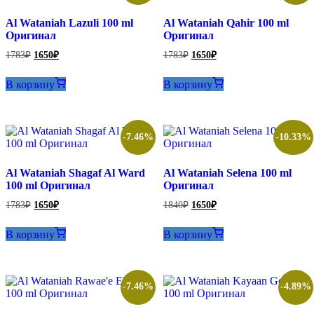
Al Wataniah Lazuli 100 ml
Al Wataniah Qahir 100 ml
Оригинал
Оригинал
Первоначальная
Текущая
Первоначальная
Текущая
1783
₽
1650
₽
1783
₽
1650
₽
цена
цена:
цена
цена:
составляла
составляла
1650₽.
1650₽.
В корзину
В корзину
1783₽.
1783₽.
-7.46%
-10.33%
Al Wataniah Shagaf Al Ward
Al Wataniah Selena 100 ml
100 ml Оригинал
Оригинал
Первоначальная
Текущая
Первоначальная
Текущая
1783
₽
1650
₽
1840
₽
1650
₽
цена
цена:
цена
цена:
составляла
составляла
1650₽.
1650₽.
В корзину
В корзину
1783₽.
1840₽.
-7.46%
-4.89%