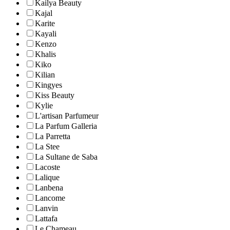
Kailya Beauty
Kajal
Karite
Kayali
Kenzo
Khalis
Kiko
Kilian
Kingyes
Kiss Beauty
Kylie
L'artisan Parfumeur
La Parfum Galleria
La Parretta
La Stee
La Sultane de Saba
Lacoste
Lalique
Lanbena
Lancome
Lanvin
Lattafa
Le Chameau