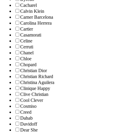
Cacharel
Calvin Klein
Carner Barcelona
Carolina Herrera
Cartier
Casamorati
Celine
Cerruti
Chanel
Chloe
Chopard
Christian Dior
Christian Richard
Christina Aguilera
Clinique Happy
Clive Christian
Cool Clever
Cosmiso
Creed
Dahab
Davidoff
Dear She