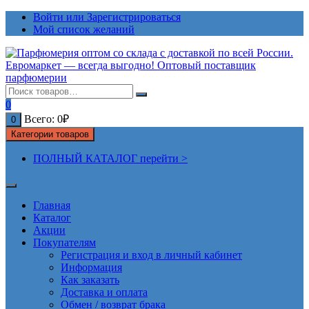
Перейти
Войти или Зарегистрироваться
к
Мой список желаний
содержимому
0
Всего:
0
₽
0
Категории товаров
ПОЛНЫЙ КАТАЛОГ перейти >
Главная
Каталог
Акции
Покупателям
Регистрация и вход в личный кабинет
Информация
Как заказать
Доставка и оплата
Обмен / возврат брака