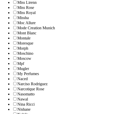
Miss Lirenn
Miss Rose
Miss Royal
Missha
Moc Allure
Mode Creation Munich
Mont Blanc
Montale
Moresque
Morph
Moschino
Moscow
Mpf
Mugler
My Perfumes
Naced
Narciso Rodriguez
Narcotique Rose
Nasomatto
Nawal
Nina Ricci
Nishane