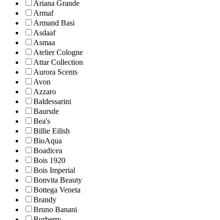
Ariana Grande
Armaf
Armand Basi
Asdaaf
Asmaa
Atelier Cologne
Attar Collection
Aurora Scents
Avon
Azzaro
Baldessarini
Baursde
Bea's
Billie Eilish
BioAqua
Boadicea
Bois 1920
Bois Imperial
Bonvita Beauty
Bottega Veneta
Brandy
Bruno Banani
Burberry