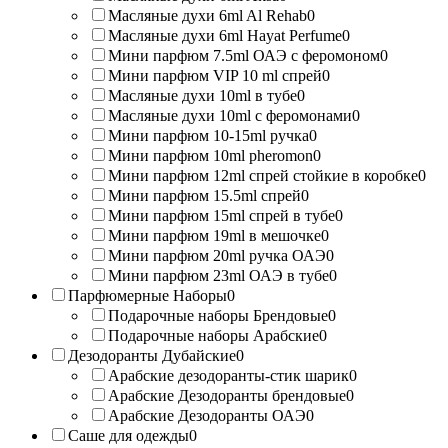
Масляные духи 6ml Al Rehab
0
Масляные духи 6ml Hayat Perfume
0
Мини парфюм 7.5ml ОАЭ с феромоном
0
Мини парфюм VIP 10 ml спрей
0
Масляные духи 10ml в тубе
0
Масляные духи 10ml с феромонами
0
Мини парфюм 10-15ml ручка
0
Мини парфюм 10ml pheromon
0
Мини парфюм 12ml спрей стойкие в коробке
0
Мини парфюм 15.5ml спрей
0
Мини парфюм 15ml спрей в тубе
0
Мини парфюм 19ml в мешочке
0
Мини парфюм 20ml ручка ОАЭ
0
Мини парфюм 23ml ОАЭ в тубе
0
Парфюмерные Наборы
0
Подарочные наборы Брендовые
0
Подарочные наборы Арабские
0
Дезодоранты Дубайские
0
Арабские дезодоранты-стик шарик
0
Арабские Дезодоранты брендовые
0
Арабские Дезодоранты ОАЭ
0
Саше для одежды
0