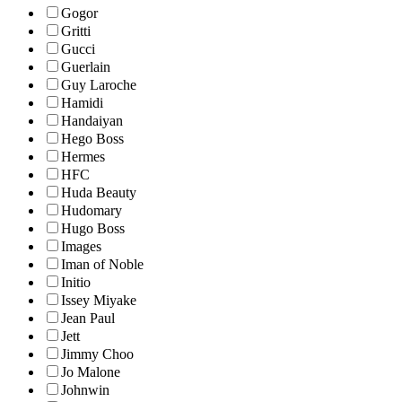
Gogor
Gritti
Gucci
Guerlain
Guy Laroche
Hamidi
Handaiyan
Hego Boss
Hermes
HFC
Huda Beauty
Hudomary
Hugo Boss
Images
Iman of Noble
Initio
Issey Miyake
Jean Paul
Jett
Jimmy Choo
Jo Malone
Johnwin