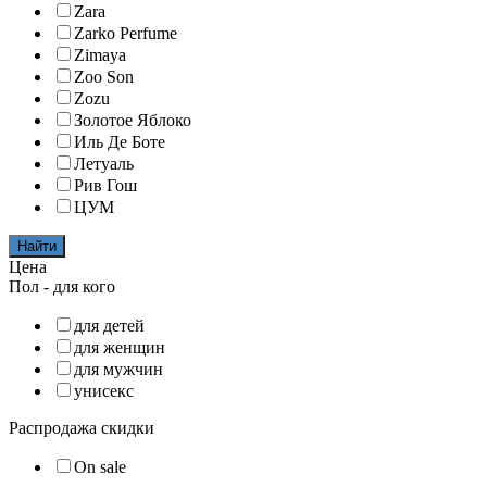
Zara
Zarko Perfume
Zimaya
Zoo Son
Zozu
Золотое Яблоко
Иль Де Боте
Летуаль
Рив Гош
ЦУМ
Найти
Цена
Пол - для кого
для детей
для женщин
для мужчин
унисекс
Распродажа скидки
On sale