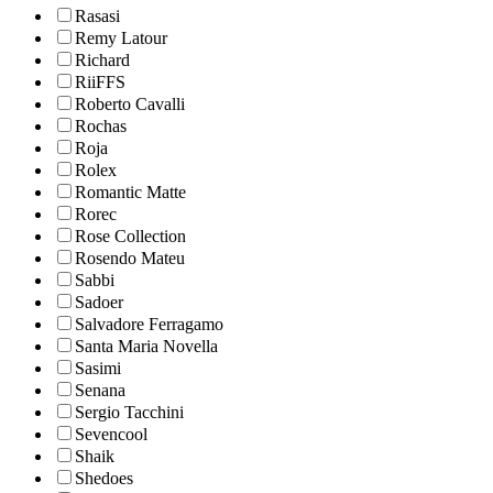
Rasasi
Remy Latour
Richard
RiiFFS
Roberto Cavalli
Rochas
Roja
Rolex
Romantic Matte
Rorec
Rose Collection
Rosendo Mateu
Sabbi
Sadoer
Salvadore Ferragamo
Santa Maria Novella
Sasimi
Senana
Sergio Tacchini
Sevencool
Shaik
Shedoes