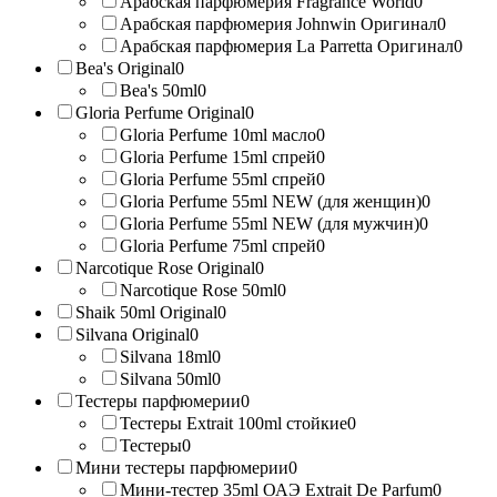
Арабская парфюмерия Fragrance World
0
Арабская парфюмерия Johnwin Оригинал
0
Арабская парфюмерия La Parretta Оригинал
0
Bea's Original
0
Bea's 50ml
0
Gloria Perfume Original
0
Gloria Perfume 10ml масло
0
Gloria Perfume 15ml спрей
0
Gloria Perfume 55ml спрей
0
Gloria Perfume 55ml NEW (для женщин)
0
Gloria Perfume 55ml NEW (для мужчин)
0
Gloria Perfume 75ml спрей
0
Narcotique Rose Original
0
Narcotique Rose 50ml
0
Shaik 50ml Original
0
Silvana Original
0
Silvana 18ml
0
Silvana 50ml
0
Тестеры парфюмерии
0
Тестеры Extrait 100ml стойкие
0
Тестеры
0
Мини тестеры парфюмерии
0
Мини-тестер 35ml ОАЭ Extrait De Parfum
0