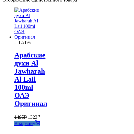
-11.51%
Арабские
духи Al
Jawharah
Al Lail
100ml
ОАЭ
Оригинал
Первоначальная
Текущая
1495
₽
1323
₽
цена
цена:
В корзину
составляла
1323₽.
1495₽.