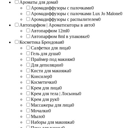
Ароматы для дома
0
Аромадиффузоры с палочками
0
Аромадиффузоры с палочками Lux Jo Malone
0
Аромадиффузоры с распылителем
0
Автопарфюм | Ароматизаторы в авто
0
Автопарфюм 12ml
0
Автопарфюм 8ml в упаковке
0
Косметика Брендовая
0
Салфетки для лица
0
Гель для душа
0
Праймер под макияж
0
Для депиляции
0
Кисти для макияжа
0
Консилер
0
Косметички
0
Крем для лица
0
Крем для тела | Лосьоны
0
Крем для рук
0
Массажеры для лица
0
Мочалки
0
Мыло
0
Наборы для макияжа
0
Пена для ванны
0