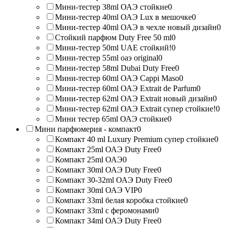
Мини-тестер 38ml ОАЭ стойкие
0
Мини-тестер 40ml ОАЭ Lux в мешочке
0
Мини-тестер 40ml ОАЭ в чехле новый дизайн
0
Стойкий парфюм Duty Free 50 ml
0
Мини-тестер 50ml UAE стойкий!
0
Мини-тестер 55ml оаэ original
0
Мини-тестер 58ml Dubai Duty Free
0
Мини-тестер 60ml ОАЭ Cappi Maso
0
Мини-тестер 60ml ОАЭ Extrait de Parfum
0
Мини-тестер 62ml ОАЭ Extrait новый дизайн
0
Мини-тестер 62ml ОАЭ Extrait супер стойкие!
0
Мини тестер 65ml ОАЭ стойкие
0
Мини парфюмерия - компакт
0
Компакт 40 ml Luxury Premium супер стойкие
0
Компакт 25ml ОАЭ Duty Free
0
Компакт 25ml ОАЭ
0
Компакт 30ml ОАЭ Duty Free
0
Компакт 30-32ml ОАЭ Duty Free
0
Компакт 30ml ОАЭ VIP
0
Компакт 33ml белая коробка стойкие
0
Компакт 33ml с феромонами
0
Компакт 34ml ОАЭ Duty Free
0