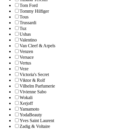
Tom Ford
Tommy Hilfiger
Tous
Trussardi
Tuz
Ushas
Valentino
Van Cleef & Arpels
Venzen
Versace
Vertus
Veze
Victoria's Secret
Viktor & Rolf
Vilhelm Parfumerie
Vivienne Sabo
Wokali
Xerjoff
Yamamoto
YodaBeauty
Yves Saint Laurent
Zadig & Voltaire