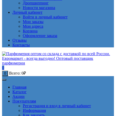
Дропшиппинг
Новости магазина
Личный кабинет
Войти в личный кабинет
Мои заказы
Мои адреса
Корзина
Оформление заказа
Отзывы
Контакты
0
Всего:
0
₽
0
Главная
Каталог
Акции
Покупателям
Регистрация и вход в личный кабинет
Информация
Как заказать