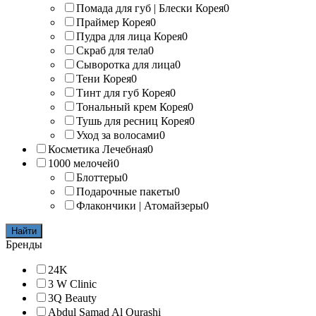
Помада для губ | Блески Корея
0
Праймер Корея
0
Пудра для лица Корея
0
Скраб для тела
0
Сыворотка для лица
0
Тени Корея
0
Тинт для губ Корея
0
Тональный крем Корея
0
Тушь для ресниц Корея
0
Уход за волосами
0
Косметика Лечебная
0
1000 мелочей
0
Блоттеры
0
Подарочные пакеты
0
Флакончики | Атомайзеры
0
Найти
Бренды
24K
3 W Clinic
3Q Beauty
Abdul Samad Al Qurashi