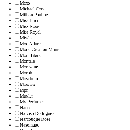
Mexx
Michael Cors
Million Pauline
Miss Lirenn
Miss Rose
Miss Royal
Missha
Moc Allure
Mode Creation Munich
Mont Blanc
Montale
Moresque
Morph
Moschino
Moscow
Mpf
Mugler
My Perfumes
Naced
Narciso Rodriguez
Narcotique Rose
Nasomatto