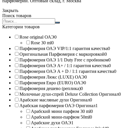
парфюмерии. Оптовый склад, г. Москва
Закрыть
Поиск товаров
Search
products:
Категории товаров
Rose original ОАЭ
0
Rose 30 ml
0
Парфюмерия ОАЭ VIP/1:1 гарантия качества
0
Оригинальная Парфюмерия с маркировкой
0
Парфюмерия ОАЭ 1/1 Duty Free с пробником
0
Парфюмерия ОАЭ A+ / 1:1 гарантия качества
0
Парфюмерия ОАЭ A + D / 1:1 гарантия качества
0
Парфюмерия Люкс (LUXE) ОАЭ
0
Парфюмерия Евро (EURO) ОАЭ
0
Парфюмерия дешево (реплика)
0
Молочные духи-спрей Deluxe Collection Оригинал
0
Арабские масляные духи Оригинал
0
Арабская парфюмерия ОАЭ Оригинал
1
Арабский мини парфюм 30 ml
0
Арабский мини-парфюм 50ml
0
Арабские духи ОАЭ
1