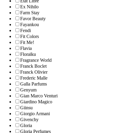
Etat Libre
Ex Nihilo
Farm Stay
Favor Beauty
Fayankou
Fendi
Fit Colors
Fit Me!
Flavia
Floraïku
Fragrance World
Franck Boclet
Franck Olivier
Frederic Malle
Galla Parfums
Genyum
Gian Marco Venturi
Giardino Magico
Giinsu
Giorgio Armani
Givenchy
Gloria
Gloria Perfumes