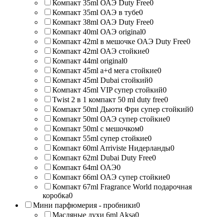
Компакт 35ml ОАЭ Duty Free
0
Компакт 35ml ОАЭ в тубе
0
Компакт 38ml ОАЭ Duty Free
0
Компакт 40ml ОАЭ original
0
Компакт 42ml в мешочке ОАЭ Duty Free
0
Компакт 42ml ОАЭ стойкие
0
Компакт 44ml original
0
Компакт 45ml a+d мега стойкие
0
Компакт 45ml Dubai стойкий
0
Компакт 45ml VIP супер стойкий
0
Twist 2 в 1 компакт 50 ml duty free
0
Компакт 50ml Дьюти Фри супер стойкий
0
Компакт 50ml ОАЭ супер стойкие
0
Компакт 50ml с мешочком
0
Компакт 55ml супер стойкие
0
Компакт 60ml Arriviste Нидерланды
0
Компакт 62ml Dubai Duty Free
0
Компакт 64ml ОАЭ
0
Компакт 66ml ОАЭ супер стойкие
0
Компакт 67ml Fragrance World подарочная
коробка
0
Мини парфюмерия - пробники
0
Масляные духи 6ml Aksa
0