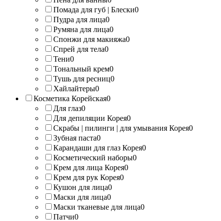
Помада для губ | Блески
0
Пудра для лица
0
Румяна для лица
0
Спонжи для макияжа
0
Спрей для тела
0
Тени
0
Тональный крем
0
Тушь для ресниц
0
Хайлайтеры
0
Косметика Корейская
0
Для глаз
0
Для депиляции Корея
0
Скрабы | пилинги | для умывания Корея
0
Зубная паста
0
Карандаши для глаз Корея
0
Косметический наборы
0
Крем для лица Корея
0
Крем для рук Корея
0
Кушон для лица
0
Маски для лица
0
Маски тканевые для лица
0
Патчи
0