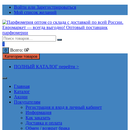
Перейти
Войти или Зарегистрироваться
к
Мой список желаний
содержимому
0
Всего:
0
₽
0
Категории товаров
ПОЛНЫЙ КАТАЛОГ перейти >
Главная
Каталог
Акции
Покупателям
Регистрация и вход в личный кабинет
Информация
Как заказать
Доставка и оплата
Обмен / возврат брака