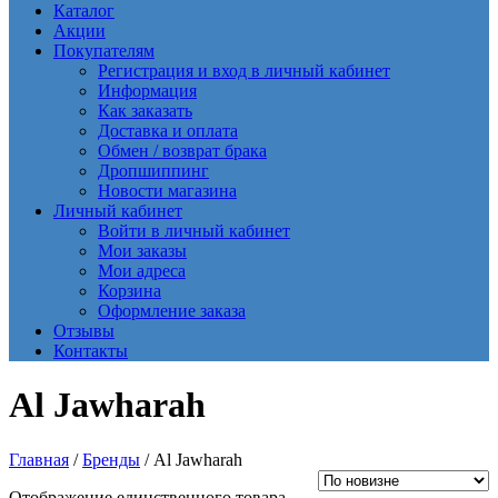
Каталог
Акции
Покупателям
Регистрация и вход в личный кабинет
Информация
Как заказать
Доставка и оплата
Обмен / возврат брака
Дропшиппинг
Новости магазина
Личный кабинет
Войти в личный кабинет
Мои заказы
Мои адреса
Корзина
Оформление заказа
Отзывы
Контакты
Al Jawharah
Главная
/
Бренды
/ Al Jawharah
Отображение единственного товара