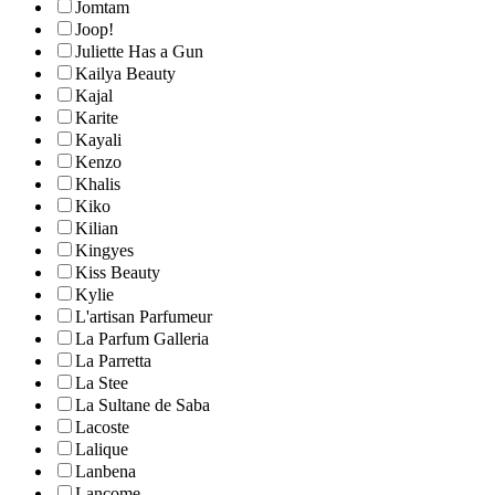
Jomtam
Joop!
Juliette Has a Gun
Kailya Beauty
Kajal
Karite
Kayali
Kenzo
Khalis
Kiko
Kilian
Kingyes
Kiss Beauty
Kylie
L'artisan Parfumeur
La Parfum Galleria
La Parretta
La Stee
La Sultane de Saba
Lacoste
Lalique
Lanbena
Lancome