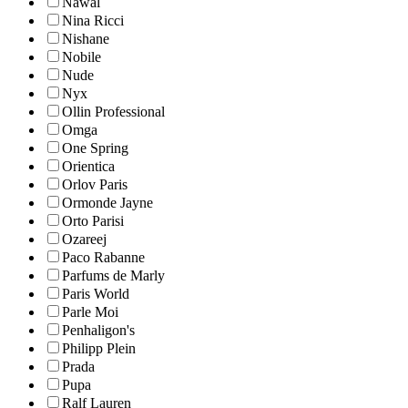
Nawal
Nina Ricci
Nishane
Nobile
Nude
Nyx
Ollin Professional
Omga
One Spring
Orientica
Orlov Paris
Ormonde Jayne
Orto Parisi
Ozareej
Paco Rabanne
Parfums de Marly
Paris World
Parle Moi
Penhaligon's
Philipp Plein
Prada
Pupa
Ralf Lauren