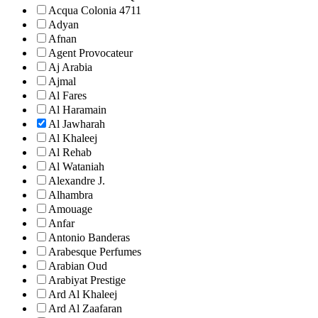
Acqua Colonia 4711
Adyan
Afnan
Agent Provocateur
Aj Arabia
Ajmal
Al Fares
Al Haramain
Al Jawharah
Al Khaleej
Al Rehab
Al Wataniah
Alexandre J.
Alhambra
Amouage
Anfar
Antonio Banderas
Arabesque Perfumes
Arabian Oud
Arabiyat Prestige
Ard Al Khaleej
Ard Al Zaafaran