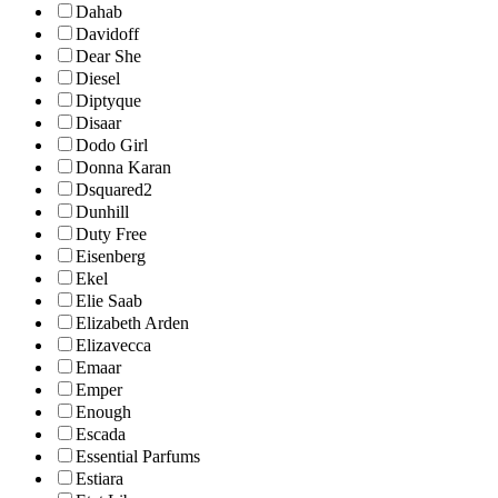
Dahab
Davidoff
Dear She
Diesel
Diptyque
Disaar
Dodo Girl
Donna Karan
Dsquared2
Dunhill
Duty Free
Eisenberg
Ekel
Elie Saab
Elizabeth Arden
Elizavecca
Emaar
Emper
Enough
Escada
Essential Parfums
Estiara