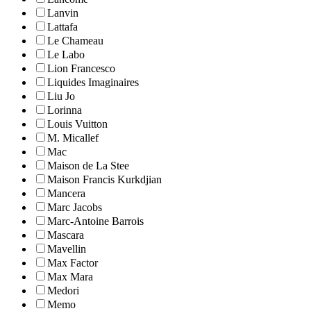
Lanvin
Lattafa
Le Chameau
Le Labo
Lion Francesco
Liquides Imaginaires
Liu Jo
Lorinna
Louis Vuitton
M. Micallef
Mac
Maison de La Stee
Maison Francis Kurkdjian
Mancera
Marc Jacobs
Marc-Antoine Barrois
Mascara
Mavellin
Max Factor
Max Mara
Medori
Memo