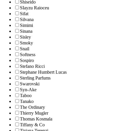
Shiseido
SIayzu Raioceu
Sifat
Silvana
Simimi
Sinana
Sisley
Smoky
Snail
Softness
Sospiro
Stefano Ricci
Stephane Humbert Lucas
Sterling Parfums
Swarovski
Syn-Ake
Taboo
Tanako
The Ordinary
Thierry Mugler
Thomas Kosmala
Tiffany & Co
Tiziana Terenzi