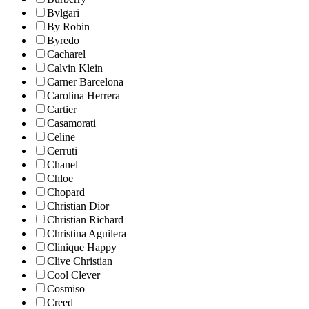
Bvlgari
By Robin
Byredo
Cacharel
Calvin Klein
Carner Barcelona
Carolina Herrera
Cartier
Casamorati
Celine
Cerruti
Chanel
Chloe
Chopard
Christian Dior
Christian Richard
Christina Aguilera
Clinique Happy
Clive Christian
Cool Clever
Cosmiso
Creed