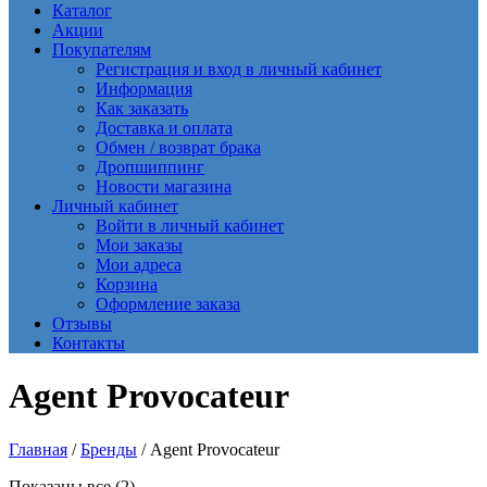
Каталог
Акции
Покупателям
Регистрация и вход в личный кабинет
Информация
Как заказать
Доставка и оплата
Обмен / возврат брака
Дропшиппинг
Новости магазина
Личный кабинет
Войти в личный кабинет
Мои заказы
Мои адреса
Корзина
Оформление заказа
Отзывы
Контакты
Agent Provocateur
Главная
/
Бренды
/ Agent Provocateur
Сортировка:
Показаны все (2)