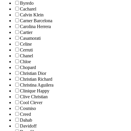
Byredo
Cacharel
Calvin Klein
Carner Barcelona
Carolina Herrera
Cartier
Casamorati
Celine
Cerruti
Chanel
Chloe
Chopard
Christian Dior
Christian Richard
Christina Aguilera
Clinique Happy
Clive Christian
Cool Clever
Cosmiso
Creed
Dahab
Davidoff