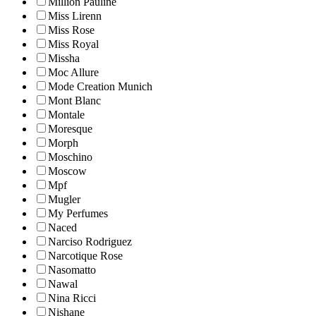
Million Pauline
Miss Lirenn
Miss Rose
Miss Royal
Missha
Moc Allure
Mode Creation Munich
Mont Blanc
Montale
Moresque
Morph
Moschino
Moscow
Mpf
Mugler
My Perfumes
Naced
Narciso Rodriguez
Narcotique Rose
Nasomatto
Nawal
Nina Ricci
Nishane