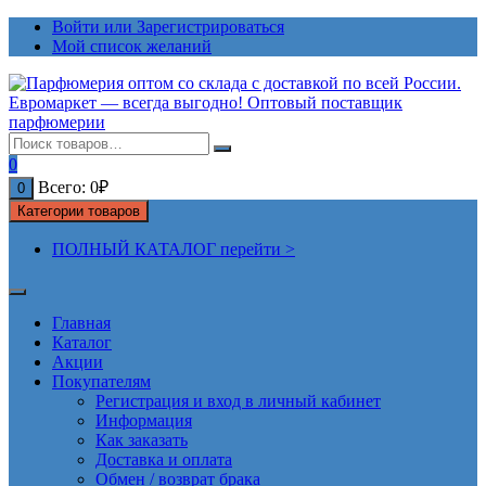
Перейти
Войти или Зарегистрироваться
к
Мой список желаний
содержимому
0
Всего:
0
₽
0
Категории товаров
ПОЛНЫЙ КАТАЛОГ перейти >
Главная
Каталог
Акции
Покупателям
Регистрация и вход в личный кабинет
Информация
Как заказать
Доставка и оплата
Обмен / возврат брака