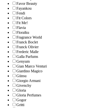
Favor Beauty
Fayankou
Fendi
Fit Colors
Fit Me!
Flavia
Floraïku
Fragrance World
Franck Boclet
Franck Olivier
Frederic Malle
Galla Parfums
Genyum
Gian Marco Venturi
Giardino Magico
Giinsu
Giorgio Armani
Givenchy
Gloria
Gloria Perfumes
Gogor
Gritti