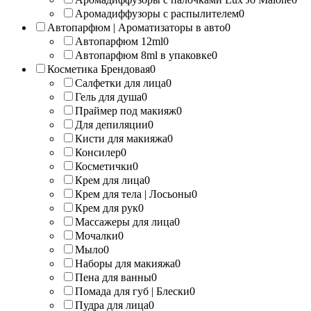
Аромадиффузоры с распылителем
0
Автопарфюм | Ароматизаторы в авто
0
Автопарфюм 12ml
0
Автопарфюм 8ml в упаковке
0
Косметика Брендовая
0
Салфетки для лица
0
Гель для душа
0
Праймер под макияж
0
Для депиляции
0
Кисти для макияжа
0
Консилер
0
Косметички
0
Крем для лица
0
Крем для тела | Лосьоны
0
Крем для рук
0
Массажеры для лица
0
Мочалки
0
Мыло
0
Наборы для макияжа
0
Пена для ванны
0
Помада для губ | Блески
0
Пудра для лица
0