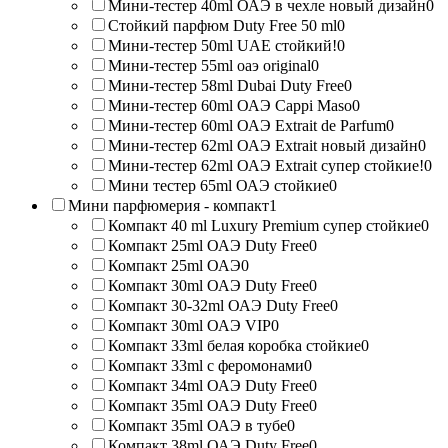
Мини-тестер 40ml ОАЭ в чехле новый дизайн
0
Стойкий парфюм Duty Free 50 ml
0
Мини-тестер 50ml UAE стойкий!
0
Мини-тестер 55ml оаэ original
0
Мини-тестер 58ml Dubai Duty Free
0
Мини-тестер 60ml ОАЭ Cappi Maso
0
Мини-тестер 60ml ОАЭ Extrait de Parfum
0
Мини-тестер 62ml ОАЭ Extrait новый дизайн
0
Мини-тестер 62ml ОАЭ Extrait супер стойкие!
0
Мини тестер 65ml ОАЭ стойкие
0
Мини парфюмерия - компакт
1
Компакт 40 ml Luxury Premium супер стойкие
0
Компакт 25ml ОАЭ Duty Free
0
Компакт 25ml ОАЭ
0
Компакт 30ml ОАЭ Duty Free
0
Компакт 30-32ml ОАЭ Duty Free
0
Компакт 30ml ОАЭ VIP
0
Компакт 33ml белая коробка стойкие
0
Компакт 33ml с феромонами
0
Компакт 34ml ОАЭ Duty Free
0
Компакт 35ml ОАЭ Duty Free
0
Компакт 35ml ОАЭ в тубе
0
Компакт 38ml ОАЭ Duty Free
0