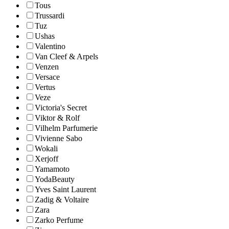
Tous
Trussardi
Tuz
Ushas
Valentino
Van Cleef & Arpels
Venzen
Versace
Vertus
Veze
Victoria's Secret
Viktor & Rolf
Vilhelm Parfumerie
Vivienne Sabo
Wokali
Xerjoff
Yamamoto
YodaBeauty
Yves Saint Laurent
Zadig & Voltaire
Zara
Zarko Perfume