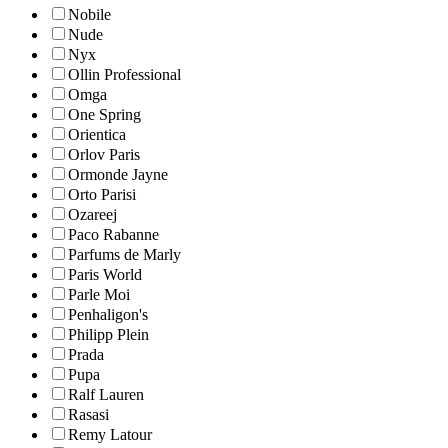
Nobile
Nude
Nyx
Ollin Professional
Omga
One Spring
Orientica
Orlov Paris
Ormonde Jayne
Orto Parisi
Ozareej
Paco Rabanne
Parfums de Marly
Paris World
Parle Moi
Penhaligon's
Philipp Plein
Prada
Pupa
Ralf Lauren
Rasasi
Remy Latour