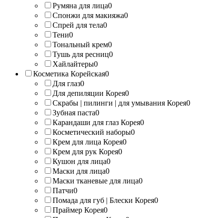
Румяна для лица
0
Спонжи для макияжа
0
Спрей для тела
0
Тени
0
Тональный крем
0
Тушь для ресниц
0
Хайлайтеры
0
Косметика Корейская
0
Для глаз
0
Для депиляции Корея
0
Скрабы | пилинги | для умывания Корея
0
Зубная паста
0
Карандаши для глаз Корея
0
Косметический наборы
0
Крем для лица Корея
0
Крем для рук Корея
0
Кушон для лица
0
Маски для лица
0
Маски тканевые для лица
0
Патчи
0
Помада для губ | Блески Корея
0
Праймер Корея
0