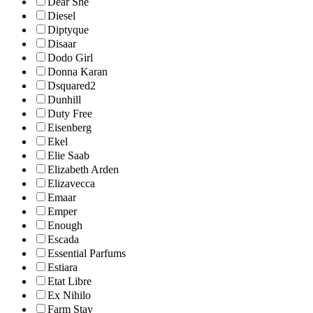
Dear She
Diesel
Diptyque
Disaar
Dodo Girl
Donna Karan
Dsquared2
Dunhill
Duty Free
Eisenberg
Ekel
Elie Saab
Elizabeth Arden
Elizavecca
Emaar
Emper
Enough
Escada
Essential Parfums
Estiara
Etat Libre
Ex Nihilo
Farm Stay