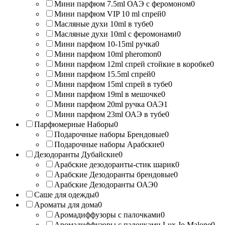
Мини парфюм 7.5ml ОАЭ с феромоном
0
Мини парфюм VIP 10 ml спрей
0
Масляные духи 10ml в тубе
0
Масляные духи 10ml с феромонами
0
Мини парфюм 10-15ml ручка
0
Мини парфюм 10ml pheromon
0
Мини парфюм 12ml спрей стойкие в коробке
0
Мини парфюм 15.5ml спрей
0
Мини парфюм 15ml спрей в тубе
0
Мини парфюм 19ml в мешочке
0
Мини парфюм 20ml ручка ОАЭ
1
Мини парфюм 23ml ОАЭ в тубе
0
Парфюмерные Наборы
0
Подарочные наборы Брендовые
0
Подарочные наборы Арабские
0
Дезодоранты Дубайские
0
Арабские дезодоранты-стик шарик
0
Арабские Дезодоранты брендовые
0
Арабские Дезодоранты ОАЭ
0
Саше для одежды
0
Ароматы для дома
0
Аромадиффузоры с палочками
0
Аромадиффузоры с палочками Lux Jo Malone
0