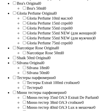
Bea's Original
0
Bea's 50ml
0
Gloria Perfume Original
0
Gloria Perfume 10ml масло
0
Gloria Perfume 15ml спрей
0
Gloria Perfume 55ml спрей
0
Gloria Perfume 55ml NEW (для женщин)
0
Gloria Perfume 55ml NEW (для мужчин)
0
Gloria Perfume 75ml спрей
0
Narcotique Rose Original
0
Narcotique Rose 50ml
0
Shaik 50ml Original
0
Silvana Original
0
Silvana 18ml
0
Silvana 50ml
0
Тестеры парфюмерии
0
Тестеры Extrait 100ml стойкие
0
Тестеры
0
Мини тестеры парфюмерии
0
Мини-тестер 35ml ОАЭ Extrait De Parfum
0
Мини-тестер 38ml ОАЭ стойкие
0
Мини-тестер 40ml ОАЭ Lux в мешочке
0