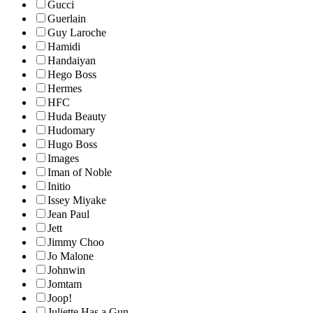
Gucci
Guerlain
Guy Laroche
Hamidi
Handaiyan
Hego Boss
Hermes
HFC
Huda Beauty
Hudomary
Hugo Boss
Images
Iman of Noble
Initio
Issey Miyake
Jean Paul
Jett
Jimmy Choo
Jo Malone
Johnwin
Jomtam
Joop!
Juliette Has a Gun