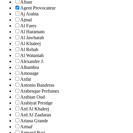
Afnan
Agent Provocateur
Aj Arabia
Ajmal
Al Fares
Al Haramain
Al Jawharah
Al Khaleej
Al Rehab
Al Wataniah
Alexandre J.
Alhambra
Amouage
Anfar
Antonio Banderas
Arabesque Perfumes
Arabian Oud
Arabiyat Prestige
Ard Al Khaleej
Ard Al Zaafaran
Ariana Grande
Armaf
Armand Basi