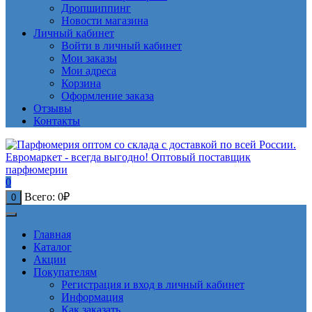
Дропшиппинг
Новости магазина
Личный кабинет
Войти в личный кабинет
Мои заказы
Мои адреса
Корзина
Оформление заказа
Отзывы
Контакты
0
Всего:
0
₽
0
Главная
Каталог
Акции
Покупателям
Регистрация и вход в личный кабинет
Информация
Как заказать