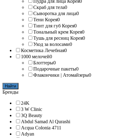
Пудра для лица Корея
0
Скраб для тела
0
Сыворотка для лица
0
Тени Корея
0
Тинт для губ Корея
0
Тональный крем Корея
0
Тушь для ресниц Корея
0
Уход за волосами
0
Косметика Лечебная
0
1000 мелочей
0
Блоттеры
0
Подарочные пакеты
0
Флакончики | Атомайзеры
0
Найти
Бренды
24K
3 W Clinic
3Q Beauty
Abdul Samad Al Qurashi
Acqua Colonia 4711
Adyan