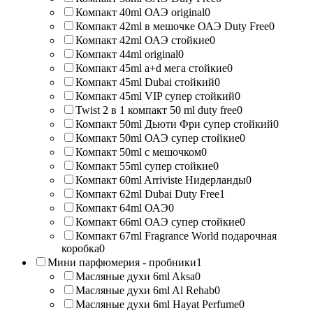
Компакт 40ml ОАЭ original
0
Компакт 42ml в мешочке ОАЭ Duty Free
0
Компакт 42ml ОАЭ стойкие
0
Компакт 44ml original
0
Компакт 45ml a+d мега стойкие
0
Компакт 45ml Dubai стойкий
0
Компакт 45ml VIP супер стойкий
0
Twist 2 в 1 компакт 50 ml duty free
0
Компакт 50ml Дьюти Фри супер стойкий
0
Компакт 50ml ОАЭ супер стойкие
0
Компакт 50ml с мешочком
0
Компакт 55ml супер стойкие
0
Компакт 60ml Arriviste Нидерланды
0
Компакт 62ml Dubai Duty Free
1
Компакт 64ml ОАЭ
0
Компакт 66ml ОАЭ супер стойкие
0
Компакт 67ml Fragrance World подарочная
коробка
0
Мини парфюмерия - пробники
1
Масляные духи 6ml Aksa
0
Масляные духи 6ml Al Rehab
0
Масляные духи 6ml Hayat Perfume
0