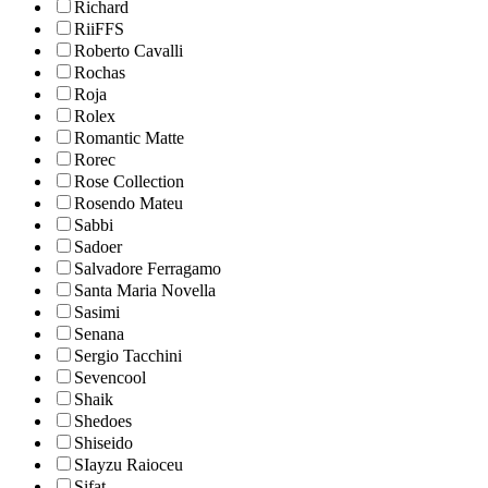
Richard
RiiFFS
Roberto Cavalli
Rochas
Roja
Rolex
Romantic Matte
Rorec
Rose Collection
Rosendo Mateu
Sabbi
Sadoer
Salvadore Ferragamo
Santa Maria Novella
Sasimi
Senana
Sergio Tacchini
Sevencool
Shaik
Shedoes
Shiseido
SIayzu Raioceu
Sifat