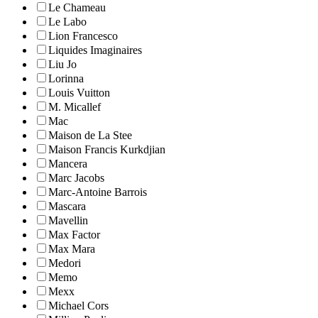
Le Chameau
Le Labo
Lion Francesco
Liquides Imaginaires
Liu Jo
Lorinna
Louis Vuitton
M. Micallef
Mac
Maison de La Stee
Maison Francis Kurkdjian
Mancera
Marc Jacobs
Marc-Antoine Barrois
Mascara
Mavellin
Max Factor
Max Mara
Medori
Memo
Mexx
Michael Cors