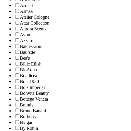
Asdaaf
Asmaa
Atelier Cologne
Attar Collection
Aurora Scents
Avon
Azzaro
Baldessarini
Baursde
Bea's
Billie Eilish
BioAqua
Boadicea
Bois 1920
Bois Imperial
Bonvita Beauty
Bottega Veneta
Brandy
Bruno Banani
Burberry
Bvlgari
By Robin