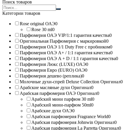
Поиск товаров
Search
products:
Категории товаров
Rose original ОАЭ
0
Rose 30 ml
0
Парфюмерия ОАЭ VIP/1:1 гарантия качества
0
Оригинальная Парфюмерия с маркировкой
0
Парфюмерия ОАЭ 1/1 Duty Free с пробником
0
Парфюмерия ОАЭ A+ / 1:1 гарантия качества
0
Парфюмерия ОАЭ A + D / 1:1 гарантия качества
0
Парфюмерия Люкс (LUXE) ОАЭ
0
Парфюмерия Евро (EURO) ОАЭ
0
Парфюмерия дешево (реплика)
0
Молочные духи-спрей Deluxe Collection Оригинал
0
Арабские масляные духи Оригинал
0
Арабская парфюмерия ОАЭ Оригинал
0
Арабский мини парфюм 30 ml
0
Арабский мини-парфюм 50ml
0
Арабские духи ОАЭ
0
Арабская парфюмерия Fragrance World
0
Арабская парфюмерия Johnwin Оригинал
0
Арабская парфюмерия La Parretta Оригинал
0