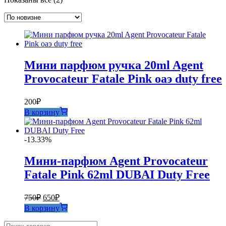
самые
недавние
Мини парфюм ручка 20ml Agent
Provocateur Fatale Pink оаэ duty free
200
₽
В корзину
-13.33%
Мини-парфюм Agent Provocateur
Fatale Pink 62ml DUBAI Duty Free
Первоначальная
Текущая
750
₽
650
₽
цена
цена:
В корзину
составляла
650₽.
750₽.