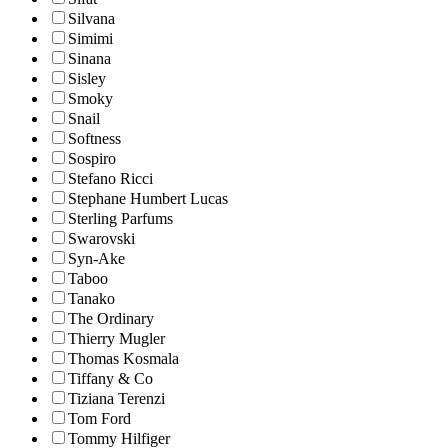
Silvana
Simimi
Sinana
Sisley
Smoky
Snail
Softness
Sospiro
Stefano Ricci
Stephane Humbert Lucas
Sterling Parfums
Swarovski
Syn-Ake
Taboo
Tanako
The Ordinary
Thierry Mugler
Thomas Kosmala
Tiffany & Co
Tiziana Terenzi
Tom Ford
Tommy Hilfiger