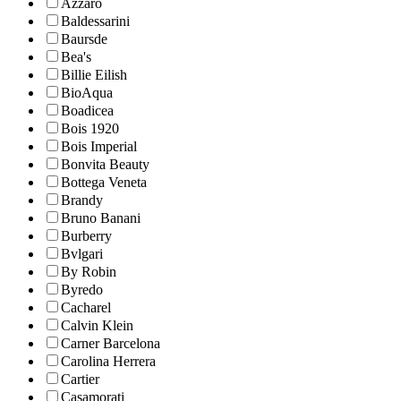
Azzaro
Baldessarini
Baursde
Bea's
Billie Eilish
BioAqua
Boadicea
Bois 1920
Bois Imperial
Bonvita Beauty
Bottega Veneta
Brandy
Bruno Banani
Burberry
Bvlgari
By Robin
Byredo
Cacharel
Calvin Klein
Carner Barcelona
Carolina Herrera
Cartier
Casamorati