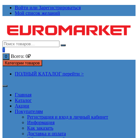
Перейти
Войти или Зарегистрироваться
к
Мой список желаний
содержимому
0
Всего:
0
₽
0
Категории товаров
ПОЛНЫЙ КАТАЛОГ перейти >
Главная
Каталог
Акции
Покупателям
Регистрация и вход в личный кабинет
Информация
Как заказать
Доставка и оплата