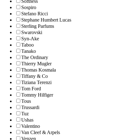
Softness
Sospiro
Stefano Ricci
Stephane Humbert Lucas
Sterling Parfums
Swarovski
Syn-Ake
Taboo
Tanako
The Ordinary
Thierry Mugler
Thomas Kosmala
Tiffany & Co
Tiziana Terenzi
Tom Ford
Tommy Hilfiger
Tous
Trussardi
Tuz
Ushas
Valentino
Van Cleef & Arpels
Venzen