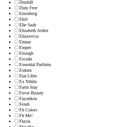
Dunhill
Duty Free
Eisenberg
Ekel
Elie Saab
Elizabeth Arden
Elizavecca
Emaar
Emper
Enough
Escada
Essential Parfums
Estiara
Etat Libre
Ex Nihilo
Farm Stay
Favor Beauty
Fayankou
Fendi
Fit Colors
Fit Me!
Flavia
Floraïku