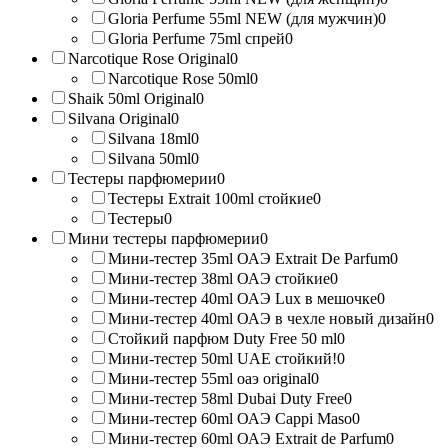
Gloria Perfume 55ml NEW (для мужчин)
0
Gloria Perfume 75ml спрей
0
Narcotique Rose Original
0
Narcotique Rose 50ml
0
Shaik 50ml Original
0
Silvana Original
0
Silvana 18ml
0
Silvana 50ml
0
Тестеры парфюмерии
0
Тестеры Extrait 100ml стойкие
0
Тестеры
0
Мини тестеры парфюмерии
0
Мини-тестер 35ml ОАЭ Extrait De Parfum
0
Мини-тестер 38ml ОАЭ стойкие
0
Мини-тестер 40ml ОАЭ Lux в мешочке
0
Мини-тестер 40ml ОАЭ в чехле новый дизайн
0
Стойкий парфюм Duty Free 50 ml
0
Мини-тестер 50ml UAE стойкий!
0
Мини-тестер 55ml оаэ original
0
Мини-тестер 58ml Dubai Duty Free
0
Мини-тестер 60ml ОАЭ Cappi Maso
0
Мини-тестер 60ml ОАЭ Extrait de Parfum
0