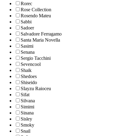
Rorec
Rose Collection
Rosendo Mateu
Sabbi
Sadoer
Salvadore Ferragamo
Santa Maria Novella
Sasimi
Senana
Sergio Tacchini
Sevencool
Shaik
Shedoes
Shiseido
SIayzu Raioceu
Sifat
Silvana
Simimi
Sinana
Sisley
Smoky
Snail