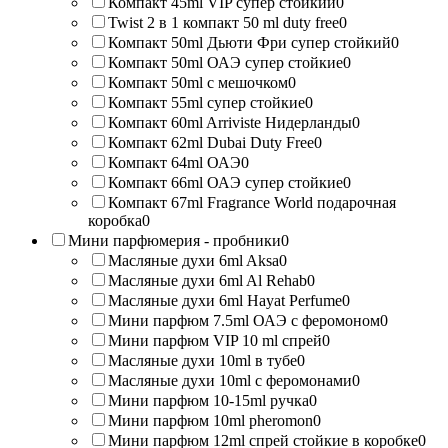
Компакт 45ml VIP супер стойкий
0
Twist 2 в 1 компакт 50 ml duty free
0
Компакт 50ml Дьюти Фри супер стойкий
0
Компакт 50ml ОАЭ супер стойкие
0
Компакт 50ml с мешочком
0
Компакт 55ml супер стойкие
0
Компакт 60ml Arriviste Нидерланды
0
Компакт 62ml Dubai Duty Free
0
Компакт 64ml ОАЭ
0
Компакт 66ml ОАЭ супер стойкие
0
Компакт 67ml Fragrance World подарочная
коробка
0
Мини парфюмерия - пробники
0
Масляные духи 6ml Aksa
0
Масляные духи 6ml Al Rehab
0
Масляные духи 6ml Hayat Perfume
0
Мини парфюм 7.5ml ОАЭ с феромоном
0
Мини парфюм VIP 10 ml спрей
0
Масляные духи 10ml в тубе
0
Масляные духи 10ml с феромонами
0
Мини парфюм 10-15ml ручка
0
Мини парфюм 10ml pheromon
0
Мини парфюм 12ml спрей стойкие в коробке
0