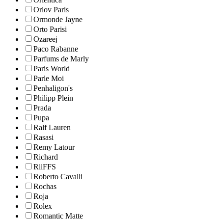
Orlov Paris
Ormonde Jayne
Orto Parisi
Ozareej
Paco Rabanne
Parfums de Marly
Paris World
Parle Moi
Penhaligon's
Philipp Plein
Prada
Pupa
Ralf Lauren
Rasasi
Remy Latour
Richard
RiiFFS
Roberto Cavalli
Rochas
Roja
Rolex
Romantic Matte