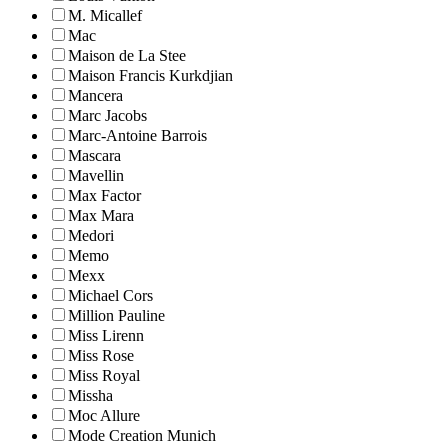
M. Micallef
Mac
Maison de La Stee
Maison Francis Kurkdjian
Mancera
Marc Jacobs
Marc-Antoine Barrois
Mascara
Mavellin
Max Factor
Max Mara
Medori
Memo
Mexx
Michael Cors
Million Pauline
Miss Lirenn
Miss Rose
Miss Royal
Missha
Moc Allure
Mode Creation Munich