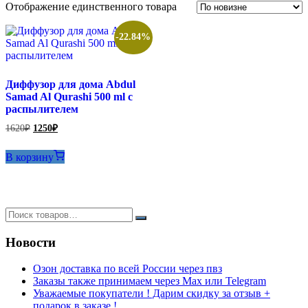
Отображение единственного товара
-22.84%
Диффузор для дома Abdul
Samad Al Qurashi 500 ml с
распылителем
Первоначальная
Текущая
1620
₽
1250
₽
цена
цена:
составляла
1250₽.
В корзину
1620₽.
Новости
Озон доставка по всей России через пвз
Заказы также принимаем через Max или Telegram
Уважаемые покупатели ! Дарим скидку за отзыв +
подарок в заказе !