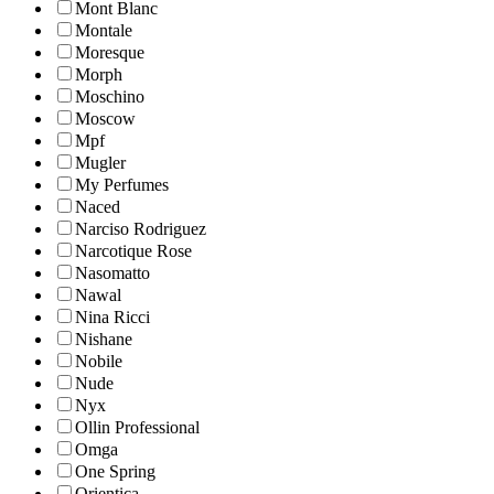
Mont Blanc
Montale
Moresque
Morph
Moschino
Moscow
Mpf
Mugler
My Perfumes
Naced
Narciso Rodriguez
Narcotique Rose
Nasomatto
Nawal
Nina Ricci
Nishane
Nobile
Nude
Nyx
Ollin Professional
Omga
One Spring
Orientica