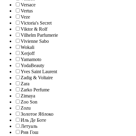
Versace
Vertus
Veze
Victoria's Secret
Viktor & Rolf
Vilhelm Parfumerie
Vivienne Sabo
Wokali
Xerjoff
Yamamoto
YodaBeauty
Yves Saint Laurent
Zadig & Voltaire
Zara
Zarko Perfume
Zimaya
Zoo Son
Zozu
Золотое Яблоко
Иль Де Боте
Летуаль
Рив Гош