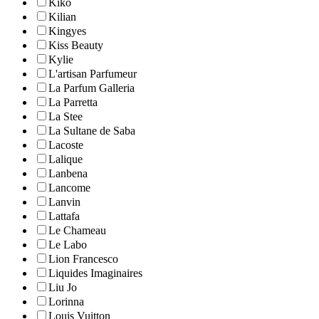
Kiko
Kilian
Kingyes
Kiss Beauty
Kylie
L'artisan Parfumeur
La Parfum Galleria
La Parretta
La Stee
La Sultane de Saba
Lacoste
Lalique
Lanbena
Lancome
Lanvin
Lattafa
Le Chameau
Le Labo
Lion Francesco
Liquides Imaginaires
Liu Jo
Lorinna
Louis Vuitton