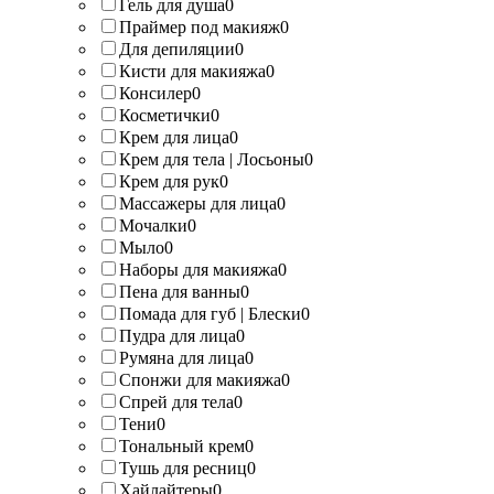
Гель для душа
0
Праймер под макияж
0
Для депиляции
0
Кисти для макияжа
0
Консилер
0
Косметички
0
Крем для лица
0
Крем для тела | Лосьоны
0
Крем для рук
0
Массажеры для лица
0
Мочалки
0
Мыло
0
Наборы для макияжа
0
Пена для ванны
0
Помада для губ | Блески
0
Пудра для лица
0
Румяна для лица
0
Спонжи для макияжа
0
Спрей для тела
0
Тени
0
Тональный крем
0
Тушь для ресниц
0
Хайлайтеры
0