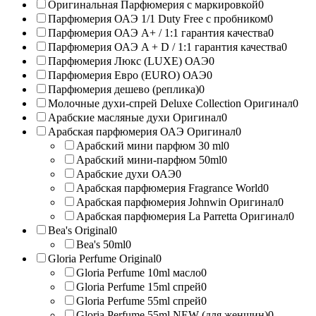
Оригинальная Парфюмерия с маркировкой
0
Парфюмерия ОАЭ 1/1 Duty Free с пробником
0
Парфюмерия ОАЭ A+ / 1:1 гарантия качества
0
Парфюмерия ОАЭ A + D / 1:1 гарантия качества
0
Парфюмерия Люкс (LUXE) ОАЭ
0
Парфюмерия Евро (EURO) ОАЭ
0
Парфюмерия дешево (реплика)
0
Молочные духи-спрей Deluxe Collection Оригинал
0
Арабские масляные духи Оригинал
0
Арабская парфюмерия ОАЭ Оригинал
0
Арабский мини парфюм 30 ml
0
Арабский мини-парфюм 50ml
0
Арабские духи ОАЭ
0
Арабская парфюмерия Fragrance World
0
Арабская парфюмерия Johnwin Оригинал
0
Арабская парфюмерия La Parretta Оригинал
0
Bea's Original
0
Bea's 50ml
0
Gloria Perfume Original
0
Gloria Perfume 10ml масло
0
Gloria Perfume 15ml спрей
0
Gloria Perfume 55ml спрей
0
Gloria Perfume 55ml NEW (для женщин)
0