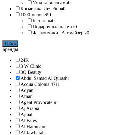
Уход за волосами
0
Косметика Лечебная
0
1000 мелочей
0
Блоттеры
0
Подарочные пакеты
0
Флакончики | Атомайзеры
0
Найти
Бренды
24K
3 W Clinic
3Q Beauty
Abdul Samad Al Qurashi
Acqua Colonia 4711
Adyan
Afnan
Agent Provocateur
Aj Arabia
Ajmal
Al Fares
Al Haramain
Al Jawharah