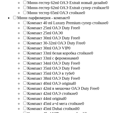
Мини-тестер 62ml ОАЭ Extrait новый дизайн
0
Мини-тестер 62ml ОАЭ Extrait супер стойкие!
0
Мини тестер 65ml ОАЭ стойкие
0
Мини парфюмерия - компакт
0
Компакт 40 ml Luxury Premium супер стойкие
0
Компакт 25ml ОАЭ Duty Free
0
Компакт 25ml ОАЭ
0
Компакт 30ml ОАЭ Duty Free
0
Компакт 30-32ml ОАЭ Duty Free
0
Компакт 30ml ОАЭ VIP
0
Компакт 33ml белая коробка стойкие
0
Компакт 33ml с феромонами
0
Компакт 34ml ОАЭ Duty Free
0
Компакт 35ml ОАЭ Duty Free
0
Компакт 35ml ОАЭ в тубе
0
Компакт 38ml ОАЭ Duty Free
0
Компакт 40ml ОАЭ original
0
Компакт 42ml в мешочке ОАЭ Duty Free
0
Компакт 42ml ОАЭ стойкие
0
Компакт 44ml original
0
Компакт 45ml a+d мега стойкие
0
Компакт 45ml Dubai стойкий
0