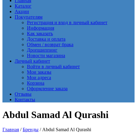
Главная
Каталог
Акции
Покупателям
Регистрация и вход в личный кабинет
Информация
Как заказать
Доставка и оплата
Обмен / возврат брака
Дропшиппинг
Новости магазина
Личный кабинет
Войти в личный кабинет
Мои заказы
Мои адреса
Корзина
Оформление заказа
Отзывы
Контакты
Abdul Samad Al Qurashi
Главная
/
Бренды
/ Abdul Samad Al Qurashi