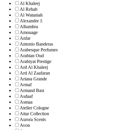
Al Khaleej
Al Rehab
Al Wataniah
Alexandre J.
Alhambra
Amouage
Anfar
Antonio Banderas
Arabesque Perfumes
Arabian Oud
Arabiyat Prestige
Ard Al Khaleej
Ard Al Zaafaran
Ariana Grande
Armaf
Armand Basi
Asdaaf
Asmaa
Atelier Cologne
Attar Collection
Aurora Scents
Avon