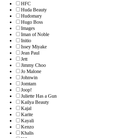
HFC
Huda Beauty
Hudomary
Hugo Boss
Images
Iman of Noble
Initio
Issey Miyake
Jean Paul
Jett
Jimmy Choo
Jo Malone
Johnwin
Jomtam
Joop!
Juliette Has a Gun
Kailya Beauty
Kajal
Karite
Kayali
Kenzo
Khalis