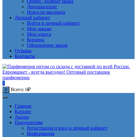
Обмен / возврат брака
Дропшиппинг
Новости магазина
Личный кабинет
Войти в личный кабинет
Мои заказы
Мои адреса
Корзина
Оформление заказа
Отзывы
Контакты
0
Всего:
0
₽
0
Главная
Каталог
Акции
Покупателям
Регистрация и вход в личный кабинет
Информация