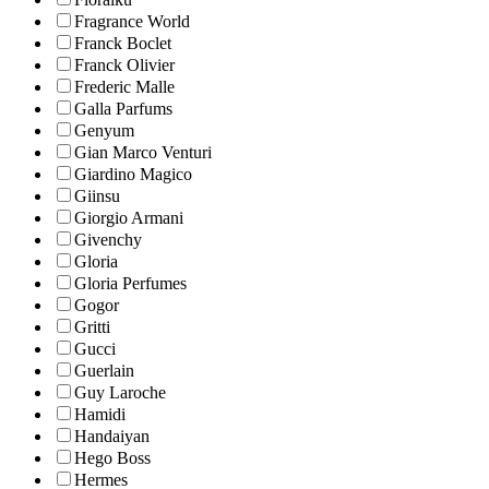
Fragrance World
Franck Boclet
Franck Olivier
Frederic Malle
Galla Parfums
Genyum
Gian Marco Venturi
Giardino Magico
Giinsu
Giorgio Armani
Givenchy
Gloria
Gloria Perfumes
Gogor
Gritti
Gucci
Guerlain
Guy Laroche
Hamidi
Handaiyan
Hego Boss
Hermes