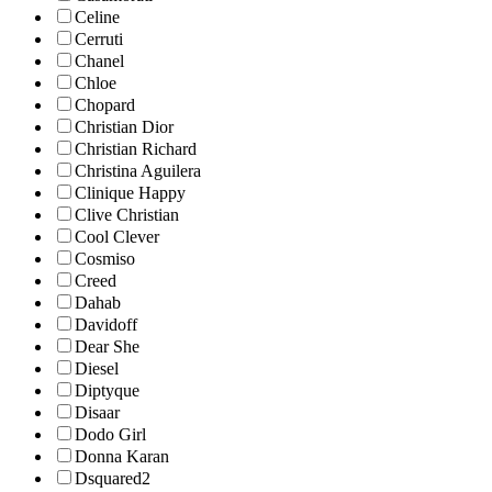
Celine
Cerruti
Chanel
Chloe
Chopard
Christian Dior
Christian Richard
Christina Aguilera
Clinique Happy
Clive Christian
Cool Clever
Cosmiso
Creed
Dahab
Davidoff
Dear She
Diesel
Diptyque
Disaar
Dodo Girl
Donna Karan
Dsquared2