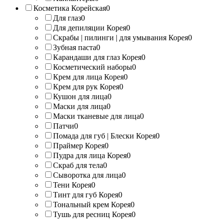
Косметика Корейская
0
Для глаз
0
Для депиляции Корея
0
Скрабы | пилинги | для умывания Корея
0
Зубная паста
0
Карандаши для глаз Корея
0
Косметический наборы
0
Крем для лица Корея
0
Крем для рук Корея
0
Кушон для лица
0
Маски для лица
0
Маски тканевые для лица
0
Патчи
0
Помада для губ | Блески Корея
0
Праймер Корея
0
Пудра для лица Корея
0
Скраб для тела
0
Сыворотка для лица
0
Тени Корея
0
Тинт для губ Корея
0
Тональный крем Корея
0
Тушь для ресниц Корея
0