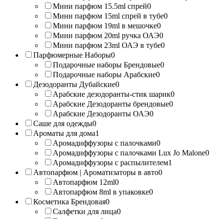
Мини парфюм 15.5ml спрей
0
Мини парфюм 15ml спрей в тубе
0
Мини парфюм 19ml в мешочке
0
Мини парфюм 20ml ручка ОАЭ
0
Мини парфюм 23ml ОАЭ в тубе
0
Парфюмерные Наборы
0
Подарочные наборы Брендовые
0
Подарочные наборы Арабские
0
Дезодоранты Дубайские
0
Арабские дезодоранты-стик шарик
0
Арабские Дезодоранты брендовые
0
Арабские Дезодоранты ОАЭ
0
Саше для одежды
0
Ароматы для дома
1
Аромадиффузоры с палочками
0
Аромадиффузоры с палочками Lux Jo Malone
0
Аромадиффузоры с распылителем
1
Автопарфюм | Ароматизаторы в авто
0
Автопарфюм 12ml
0
Автопарфюм 8ml в упаковке
0
Косметика Брендовая
0
Салфетки для лица
0