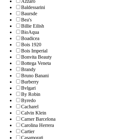
Azzaro
Baldessarini
Baursde
Bea's
Billie Eilish
BioAqua
Boadicea
Bois 1920
Bois Imperial
Bonvita Beauty
Bottega Veneta
Brandy
Bruno Banani
Burberry
Bvlgari
By Robin
Byredo
Cacharel
Calvin Klein
Carner Barcelona
Carolina Herrera
Cartier
Casamorati