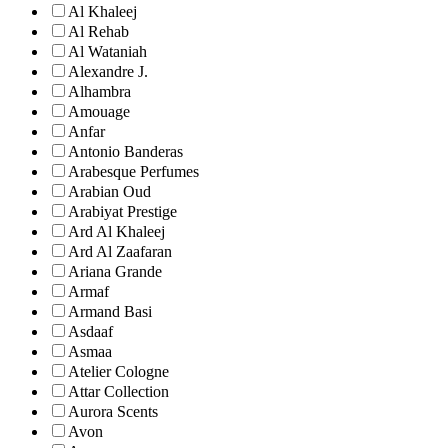
Al Khaleej
Al Rehab
Al Wataniah
Alexandre J.
Alhambra
Amouage
Anfar
Antonio Banderas
Arabesque Perfumes
Arabian Oud
Arabiyat Prestige
Ard Al Khaleej
Ard Al Zaafaran
Ariana Grande
Armaf
Armand Basi
Asdaaf
Asmaa
Atelier Cologne
Attar Collection
Aurora Scents
Avon