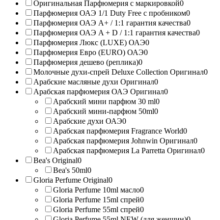
Оригинальная Парфюмерия с маркировкой
0
Парфюмерия ОАЭ 1/1 Duty Free с пробником
0
Парфюмерия ОАЭ A+ / 1:1 гарантия качества
0
Парфюмерия ОАЭ A + D / 1:1 гарантия качества
0
Парфюмерия Люкс (LUXE) ОАЭ
0
Парфюмерия Евро (EURO) ОАЭ
0
Парфюмерия дешево (реплика)
0
Молочные духи-спрей Deluxe Collection Оригинал
0
Арабские масляные духи Оригинал
0
Арабская парфюмерия ОАЭ Оригинал
0
Арабский мини парфюм 30 ml
0
Арабский мини-парфюм 50ml
0
Арабские духи ОАЭ
0
Арабская парфюмерия Fragrance World
0
Арабская парфюмерия Johnwin Оригинал
0
Арабская парфюмерия La Parretta Оригинал
0
Bea's Original
0
Bea's 50ml
0
Gloria Perfume Original
0
Gloria Perfume 10ml масло
0
Gloria Perfume 15ml спрей
0
Gloria Perfume 55ml спрей
0
Gloria Perfume 55ml NEW (для женщин)
0