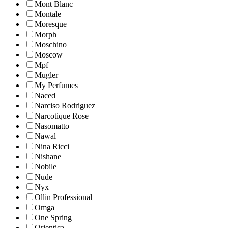
Mont Blanc
Montale
Moresque
Morph
Moschino
Moscow
Mpf
Mugler
My Perfumes
Naced
Narciso Rodriguez
Narcotique Rose
Nasomatto
Nawal
Nina Ricci
Nishane
Nobile
Nude
Nyx
Ollin Professional
Omga
One Spring
Orientica