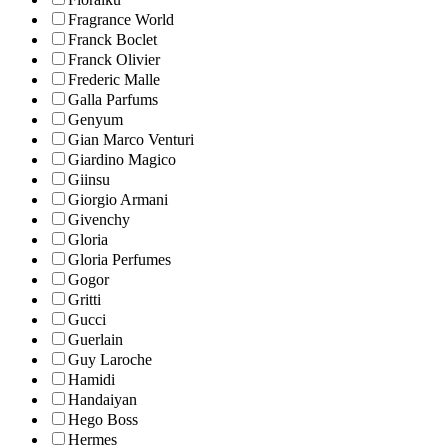
Fragrance World
Franck Boclet
Franck Olivier
Frederic Malle
Galla Parfums
Genyum
Gian Marco Venturi
Giardino Magico
Giinsu
Giorgio Armani
Givenchy
Gloria
Gloria Perfumes
Gogor
Gritti
Gucci
Guerlain
Guy Laroche
Hamidi
Handaiyan
Hego Boss
Hermes