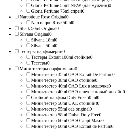
Gloria Perfume 55ml NEW (для мужчин)
0
Gloria Perfume 75ml спрей
0
Narcotique Rose Original
0
Narcotique Rose 50ml
0
Shaik 50ml Original
0
Silvana Original
0
Silvana 18ml
0
Silvana 50ml
0
Тестеры парфюмерии
0
Тестеры Extrait 100ml стойкие
0
Тестеры
0
Мини тестеры парфюмерии
0
Мини-тестер 35ml ОАЭ Extrait De Parfum
0
Мини-тестер 38ml ОАЭ стойкие
0
Мини-тестер 40ml ОАЭ Lux в мешочке
0
Мини-тестер 40ml ОАЭ в чехле новый дизайн
0
Стойкий парфюм Duty Free 50 ml
0
Мини-тестер 50ml UAE стойкий!
0
Мини-тестер 55ml оаэ original
0
Мини-тестер 58ml Dubai Duty Free
0
Мини-тестер 60ml ОАЭ Cappi Maso
0
Мини-тестер 60ml ОАЭ Extrait de Parfum
0