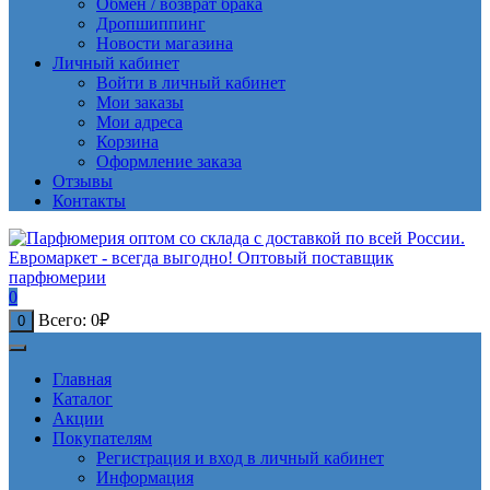
Обмен / возврат брака
Дропшиппинг
Новости магазина
Личный кабинет
Войти в личный кабинет
Мои заказы
Мои адреса
Корзина
Оформление заказа
Отзывы
Контакты
0
Всего:
0
₽
0
Главная
Каталог
Акции
Покупателям
Регистрация и вход в личный кабинет
Информация