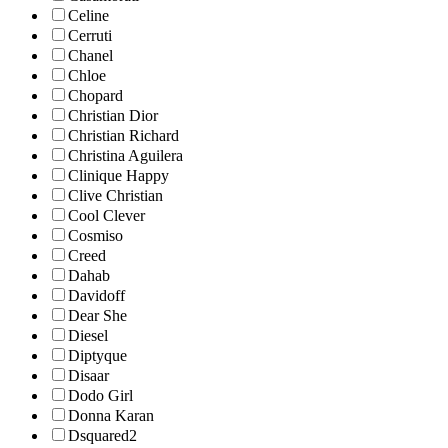
Celine
Cerruti
Chanel
Chloe
Chopard
Christian Dior
Christian Richard
Christina Aguilera
Clinique Happy
Clive Christian
Cool Clever
Cosmiso
Creed
Dahab
Davidoff
Dear She
Diesel
Diptyque
Disaar
Dodo Girl
Donna Karan
Dsquared2