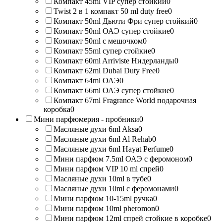
Компакт 45ml VIP супер стойкий
0
Twist 2 в 1 компакт 50 ml duty free
0
Компакт 50ml Дьюти Фри супер стойкий
0
Компакт 50ml ОАЭ супер стойкие
0
Компакт 50ml с мешочком
0
Компакт 55ml супер стойкие
0
Компакт 60ml Arriviste Нидерланды
0
Компакт 62ml Dubai Duty Free
0
Компакт 64ml ОАЭ
0
Компакт 66ml ОАЭ супер стойкие
0
Компакт 67ml Fragrance World подарочная
коробка
0
Мини парфюмерия - пробники
0
Масляные духи 6ml Aksa
0
Масляные духи 6ml Al Rehab
0
Масляные духи 6ml Hayat Perfume
0
Мини парфюм 7.5ml ОАЭ с феромоном
0
Мини парфюм VIP 10 ml спрей
0
Масляные духи 10ml в тубе
0
Масляные духи 10ml с феромонами
0
Мини парфюм 10-15ml ручка
0
Мини парфюм 10ml pheromon
0
Мини парфюм 12ml спрей стойкие в коробке
0