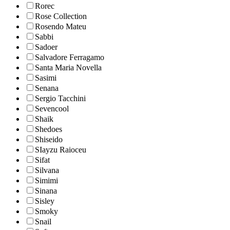
Rorec
Rose Collection
Rosendo Mateu
Sabbi
Sadoer
Salvadore Ferragamo
Santa Maria Novella
Sasimi
Senana
Sergio Tacchini
Sevencool
Shaik
Shedoes
Shiseido
SIayzu Raioceu
Sifat
Silvana
Simimi
Sinana
Sisley
Smoky
Snail