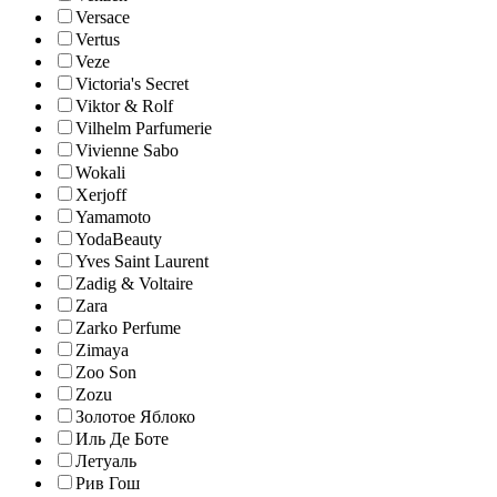
Versace
Vertus
Veze
Victoria's Secret
Viktor & Rolf
Vilhelm Parfumerie
Vivienne Sabo
Wokali
Xerjoff
Yamamoto
YodaBeauty
Yves Saint Laurent
Zadig & Voltaire
Zara
Zarko Perfume
Zimaya
Zoo Son
Zozu
Золотое Яблоко
Иль Де Боте
Летуаль
Рив Гош