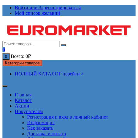
Перейти
Войти или Зарегистрироваться
к
Мой список желаний
содержимому
0
Всего:
0
₽
0
Категории товаров
ПОЛНЫЙ КАТАЛОГ перейти >
Главная
Каталог
Акции
Покупателям
Регистрация и вход в личный кабинет
Информация
Как заказать
Доставка и оплата