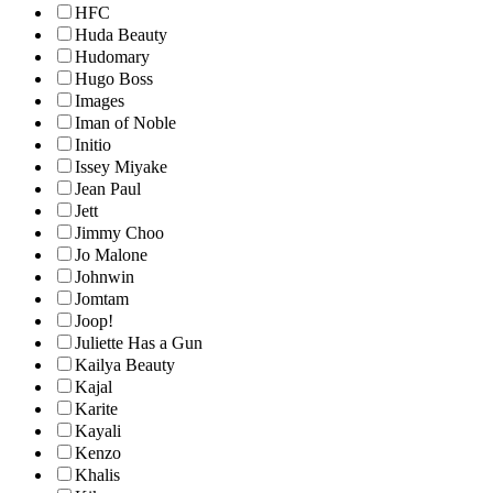
HFC
Huda Beauty
Hudomary
Hugo Boss
Images
Iman of Noble
Initio
Issey Miyake
Jean Paul
Jett
Jimmy Choo
Jo Malone
Johnwin
Jomtam
Joop!
Juliette Has a Gun
Kailya Beauty
Kajal
Karite
Kayali
Kenzo
Khalis