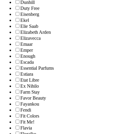
Dunhill
Duty Free
Eisenberg
Ekel
Elie Saab
Elizabeth Arden
Elizavecca
Emaar
Emper
Enough
Escada
Essential Parfums
Estiara
Etat Libre
Ex Nihilo
Farm Stay
Favor Beauty
Fayankou
Fendi
Fit Colors
Fit Me!
Flavia
Floraïku