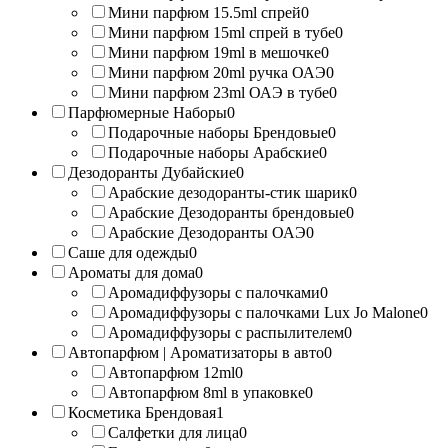
Мини парфюм 15.5ml спрей
0
Мини парфюм 15ml спрей в тубе
0
Мини парфюм 19ml в мешочке
0
Мини парфюм 20ml ручка ОАЭ
0
Мини парфюм 23ml ОАЭ в тубе
0
Парфюмерные Наборы
0
Подарочные наборы Брендовые
0
Подарочные наборы Арабские
0
Дезодоранты Дубайские
0
Арабские дезодоранты-стик шарик
0
Арабские Дезодоранты брендовые
0
Арабские Дезодоранты ОАЭ
0
Саше для одежды
0
Ароматы для дома
0
Аромадиффузоры с палочками
0
Аромадиффузоры с палочками Lux Jo Malone
0
Аромадиффузоры с распылителем
0
Автопарфюм | Ароматизаторы в авто
0
Автопарфюм 12ml
0
Автопарфюм 8ml в упаковке
0
Косметика Брендовая
1
Салфетки для лица
0