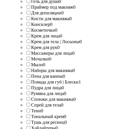
Гель для душа
0
Праймер под макияж
0
Для депиляции
0
Кисти для макияжа
0
Консилер
0
Косметички
0
Крем для лица
0
Крем для тела | Лосьоны
0
Крем для рук
0
Массажеры для лица
0
Мочалки
0
Мыло
0
Наборы для макияжа
0
Пена для ванны
0
Помада для губ | Блески
1
Пудра для лица
0
Румяна для лица
0
Спонжи для макияжа
0
Спрей для тела
0
Тени
0
Тональный крем
0
Тушь для ресниц
0
Хайлайтеры
0