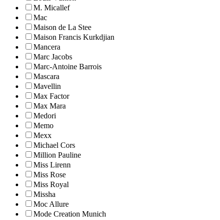
M. Micallef
Mac
Maison de La Stee
Maison Francis Kurkdjian
Mancera
Marc Jacobs
Marc-Antoine Barrois
Mascara
Mavellin
Max Factor
Max Mara
Medori
Memo
Mexx
Michael Cors
Million Pauline
Miss Lirenn
Miss Rose
Miss Royal
Missha
Moc Allure
Mode Creation Munich