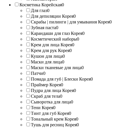
Косметика Корейская
0
Для глаз
0
Для депиляции Корея
0
Скрабы | пилинги | для умывания Корея
0
Зубная паста
0
Карандаши для глаз Корея
0
Косметический наборы
0
Крем для лица Корея
0
Крем для рук Корея
0
Кушон для лица
0
Маски для лица
0
Маски тканевые для лица
0
Патчи
0
Помада для губ | Блески Корея
0
Праймер Корея
0
Пудра для лица Корея
0
Скраб для тела
0
Сыворотка для лица
0
Тени Корея
0
Тинт для губ Корея
0
Тональный крем Корея
0
Тушь для ресниц Корея
0