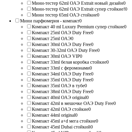
Мини-тестер 62ml ОАЭ Extrait новый дизайн
0
Мини-тестер 62ml ОАЭ Extrait супер стойкие!
0
Мини тестер 65ml ОАЭ стойкие
0
Мини парфюмерия - компакт
0
Компакт 40 ml Luxury Premium супер стойкие
0
Компакт 25ml ОАЭ Duty Free
0
Компакт 25ml ОАЭ
0
Компакт 30ml ОАЭ Duty Free
0
Компакт 30-32ml ОАЭ Duty Free
0
Компакт 30ml ОАЭ VIP
0
Компакт 33ml белая коробка стойкие
0
Компакт 33ml с феромонами
0
Компакт 34ml ОАЭ Duty Free
0
Компакт 35ml ОАЭ Duty Free
0
Компакт 35ml ОАЭ в тубе
0
Компакт 38ml ОАЭ Duty Free
0
Компакт 40ml ОАЭ original
0
Компакт 42ml в мешочке ОАЭ Duty Free
0
Компакт 42ml ОАЭ стойкие
0
Компакт 44ml original
0
Компакт 45ml a+d мега стойкие
0
Компакт 45ml Dubai стойкий
0