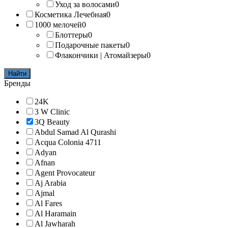
Уход за волосами
0
Косметика Лечебная
0
1000 мелочей
0
Блоттеры
0
Подарочные пакеты
0
Флакончики | Атомайзеры
0
Найти
Бренды
24K
3 W Clinic
3Q Beauty
Abdul Samad Al Qurashi
Acqua Colonia 4711
Adyan
Afnan
Agent Provocateur
Aj Arabia
Ajmal
Al Fares
Al Haramain
Al Jawharah