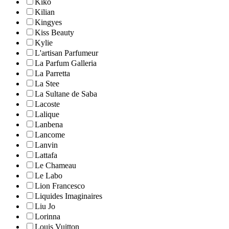
Kiko
Kilian
Kingyes
Kiss Beauty
Kylie
L'artisan Parfumeur
La Parfum Galleria
La Parretta
La Stee
La Sultane de Saba
Lacoste
Lalique
Lanbena
Lancome
Lanvin
Lattafa
Le Chameau
Le Labo
Lion Francesco
Liquides Imaginaires
Liu Jo
Lorinna
Louis Vuitton