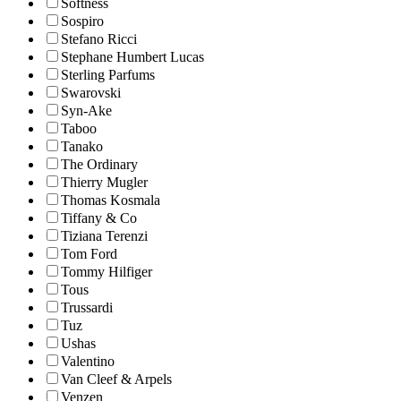
Softness
Sospiro
Stefano Ricci
Stephane Humbert Lucas
Sterling Parfums
Swarovski
Syn-Ake
Taboo
Tanako
The Ordinary
Thierry Mugler
Thomas Kosmala
Tiffany & Co
Tiziana Terenzi
Tom Ford
Tommy Hilfiger
Tous
Trussardi
Tuz
Ushas
Valentino
Van Cleef & Arpels
Venzen