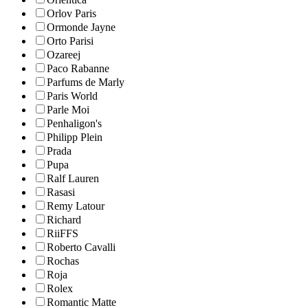
Orlov Paris
Ormonde Jayne
Orto Parisi
Ozareej
Paco Rabanne
Parfums de Marly
Paris World
Parle Moi
Penhaligon's
Philipp Plein
Prada
Pupa
Ralf Lauren
Rasasi
Remy Latour
Richard
RiiFFS
Roberto Cavalli
Rochas
Roja
Rolex
Romantic Matte