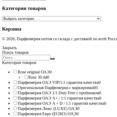
Категории товаров
Корзина
© 2026, Парфюмерия оптом со склада с доставкой по всей Рос
Закрыть
Поиск товаров
Search
products:
Категории товаров
Rose original ОАЭ
0
Rose 30 ml
0
Парфюмерия ОАЭ VIP/1:1 гарантия качества
0
Оригинальная Парфюмерия с маркировкой
0
Парфюмерия ОАЭ 1/1 Duty Free с пробником
0
Парфюмерия ОАЭ A+ / 1:1 гарантия качества
0
Парфюмерия ОАЭ A + D / 1:1 гарантия качества
0
Парфюмерия Люкс (LUXE) ОАЭ
0
Парфюмерия Евро (EURO) ОАЭ
0