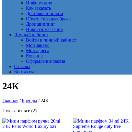
Информация
Как заказать
Доставка и оплата
Обмен / возврат брака
Дропшиппинг
Новости магазина
Личный кабинет
Войти в личный кабинет
Мои заказы
Мои адреса
Корзина
Оформление заказа
Отзывы
Контакты
24K
Главная
/
Бренды
/ 24K
Сортировка:
Показаны все (2)
самые
недавние