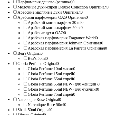
Парфюмерия дешево (реплика)
0
Молочные духи-спрей Deluxe Collection Оригинал
0
Арабские масляные духи Оригинал
0
Арабская парфюмерия ОАЭ Оригинал
0
Арабский мини парфюм 30 ml
0
Арабский мини-парфюм 50ml
0
Арабские духи ОАЭ
0
Арабская парфюмерия Fragrance World
0
Арабская парфюмерия Johnwin Оригинал
0
Арабская парфюмерия La Parretta Оригинал
0
Bea's Original
0
Bea's 50ml
0
Gloria Perfume Original
0
Gloria Perfume 10ml масло
0
Gloria Perfume 15ml спрей
0
Gloria Perfume 55ml спрей
0
Gloria Perfume 55ml NEW (для женщин)
0
Gloria Perfume 55ml NEW (для мужчин)
0
Gloria Perfume 75ml спрей
0
Narcotique Rose Original
0
Narcotique Rose 50ml
0
Shaik 50ml Original
0
Silvana Original
0