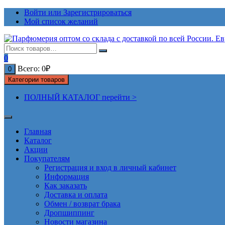
Перейти
Войти или Зарегистрироваться
к
Мой список желаний
содержимому
0
Всего:
0
₽
0
Категории товаров
ПОЛНЫЙ КАТАЛОГ перейти >
Главная
Каталог
Акции
Покупателям
Регистрация и вход в личный кабинет
Информация
Как заказать
Доставка и оплата
Обмен / возврат брака
Дропшиппинг
Новости магазина