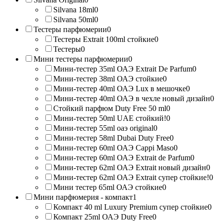
Silvana 18ml
0
Silvana 50ml
0
Тестеры парфюмерии
0
Тестеры Extrait 100ml стойкие
0
Тестеры
0
Мини тестеры парфюмерии
0
Мини-тестер 35ml ОАЭ Extrait De Parfum
0
Мини-тестер 38ml ОАЭ стойкие
0
Мини-тестер 40ml ОАЭ Lux в мешочке
0
Мини-тестер 40ml ОАЭ в чехле новый дизайн
0
Стойкий парфюм Duty Free 50 ml
0
Мини-тестер 50ml UAE стойкий!
0
Мини-тестер 55ml оаэ original
0
Мини-тестер 58ml Dubai Duty Free
0
Мини-тестер 60ml ОАЭ Cappi Maso
0
Мини-тестер 60ml ОАЭ Extrait de Parfum
0
Мини-тестер 62ml ОАЭ Extrait новый дизайн
0
Мини-тестер 62ml ОАЭ Extrait супер стойкие!
0
Мини тестер 65ml ОАЭ стойкие
0
Мини парфюмерия - компакт
1
Компакт 40 ml Luxury Premium супер стойкие
0
Компакт 25ml ОАЭ Duty Free
0