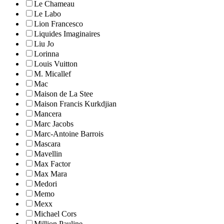
Le Chameau
Le Labo
Lion Francesco
Liquides Imaginaires
Liu Jo
Lorinna
Louis Vuitton
M. Micallef
Mac
Maison de La Stee
Maison Francis Kurkdjian
Mancera
Marc Jacobs
Marc-Antoine Barrois
Mascara
Mavellin
Max Factor
Max Mara
Medori
Memo
Mexx
Michael Cors
Million Pauline