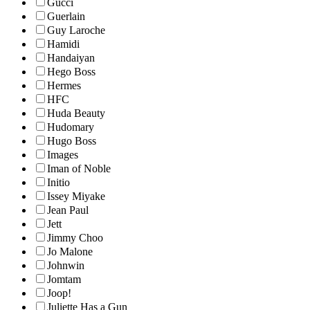
Gucci
Guerlain
Guy Laroche
Hamidi
Handaiyan
Hego Boss
Hermes
HFC
Huda Beauty
Hudomary
Hugo Boss
Images
Iman of Noble
Initio
Issey Miyake
Jean Paul
Jett
Jimmy Choo
Jo Malone
Johnwin
Jomtam
Joop!
Juliette Has a Gun