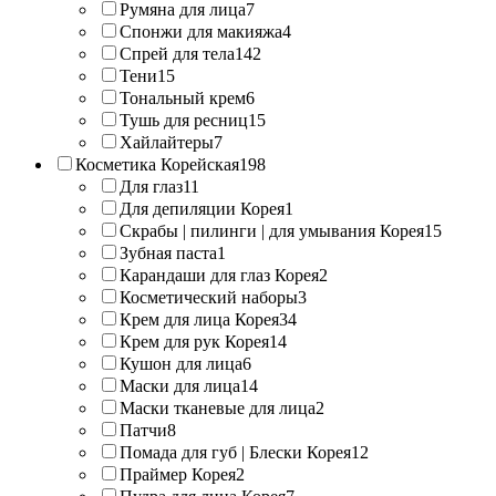
Румяна для лица
7
Спонжи для макияжа
4
Спрей для тела
142
Тени
15
Тональный крем
6
Тушь для ресниц
15
Хайлайтеры
7
Косметика Корейская
198
Для глаз
11
Для депиляции Корея
1
Скрабы | пилинги | для умывания Корея
15
Зубная паста
1
Карандаши для глаз Корея
2
Косметический наборы
3
Крем для лица Корея
34
Крем для рук Корея
14
Кушон для лица
6
Маски для лица
14
Маски тканевые для лица
2
Патчи
8
Помада для губ | Блески Корея
12
Праймер Корея
2