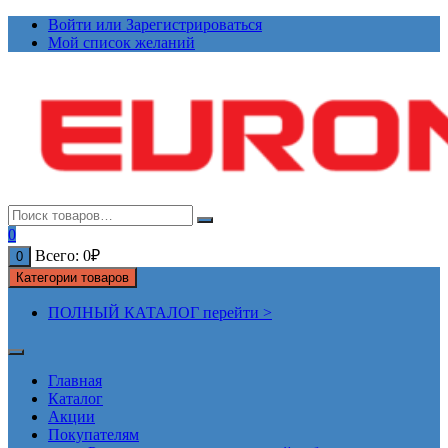
Перейти
Войти или Зарегистрироваться
к
Мой список желаний
содержимому
0
Всего:
0
₽
0
Категории товаров
ПОЛНЫЙ КАТАЛОГ перейти >
Главная
Каталог
Акции
Покупателям