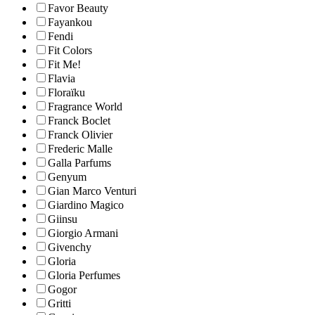
Favor Beauty
Fayankou
Fendi
Fit Colors
Fit Me!
Flavia
Floraïku
Fragrance World
Franck Boclet
Franck Olivier
Frederic Malle
Galla Parfums
Genyum
Gian Marco Venturi
Giardino Magico
Giinsu
Giorgio Armani
Givenchy
Gloria
Gloria Perfumes
Gogor
Gritti