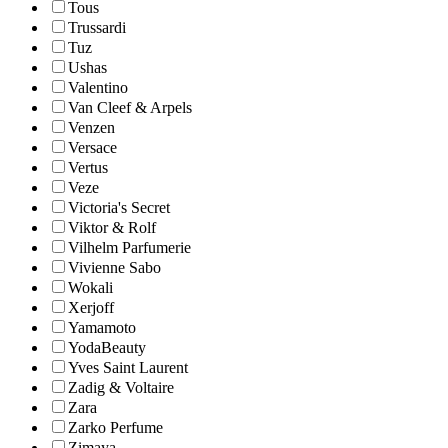
Tous
Trussardi
Tuz
Ushas
Valentino
Van Cleef & Arpels
Venzen
Versace
Vertus
Veze
Victoria's Secret
Viktor & Rolf
Vilhelm Parfumerie
Vivienne Sabo
Wokali
Xerjoff
Yamamoto
YodaBeauty
Yves Saint Laurent
Zadig & Voltaire
Zara
Zarko Perfume
Zimaya