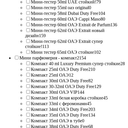
Мини-тестер 50ml UAE стойкий!
79
Мини-тестер 55ml оаэ original
0
Мини-тестер 58ml Dubai Duty Free
104
Мини-тестер 60ml ОАЭ Cappi Maso
80
Мини-тестер 60ml ОАЭ Extrait de Parfum
136
Мини-тестер 62ml ОАЭ Extrait новый
дизайн
159
Мини-тестер 62ml ОАЭ Extrait супер
стойкие!
113
Мини тестер 65ml ОАЭ стойкие
102
Мини парфюмерия - компакт
2154
Компакт 40 ml Luxury Premium супер стойкие
28
Компакт 25ml ОАЭ Duty Free
210
Компакт 25ml ОАЭ
12
Компакт 30ml ОАЭ Duty Free
82
Компакт 30-32ml ОАЭ Duty Free
129
Компакт 30ml ОАЭ VIP
144
Компакт 33ml белая коробка стойкие
45
Компакт 33ml с феромонами
45
Компакт 34ml ОАЭ Duty Free
203
Компакт 35ml ОАЭ Duty Free
134
Компакт 35ml ОАЭ в тубе
0
Компакт 38ml ОАЭ Duty Free
68