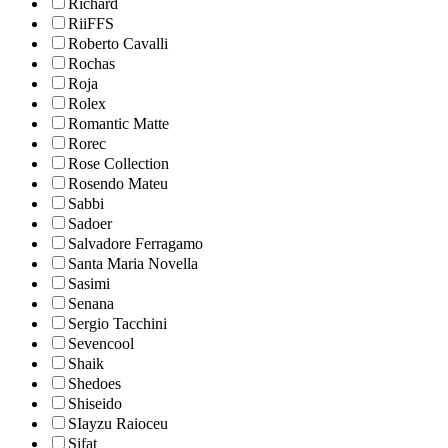
Richard
RiiFFS
Roberto Cavalli
Rochas
Roja
Rolex
Romantic Matte
Rorec
Rose Collection
Rosendo Mateu
Sabbi
Sadoer
Salvadore Ferragamo
Santa Maria Novella
Sasimi
Senana
Sergio Tacchini
Sevencool
Shaik
Shedoes
Shiseido
SIayzu Raioceu
Sifat