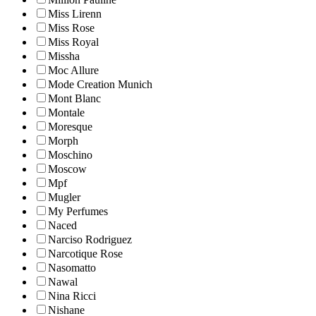
Miss Lirenn
Miss Rose
Miss Royal
Missha
Moc Allure
Mode Creation Munich
Mont Blanc
Montale
Moresque
Morph
Moschino
Moscow
Mpf
Mugler
My Perfumes
Naced
Narciso Rodriguez
Narcotique Rose
Nasomatto
Nawal
Nina Ricci
Nishane