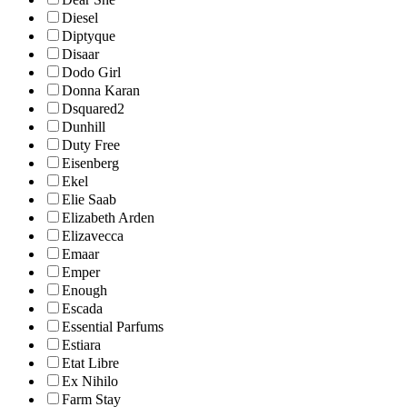
Diesel
Diptyque
Disaar
Dodo Girl
Donna Karan
Dsquared2
Dunhill
Duty Free
Eisenberg
Ekel
Elie Saab
Elizabeth Arden
Elizavecca
Emaar
Emper
Enough
Escada
Essential Parfums
Estiara
Etat Libre
Ex Nihilo
Farm Stay