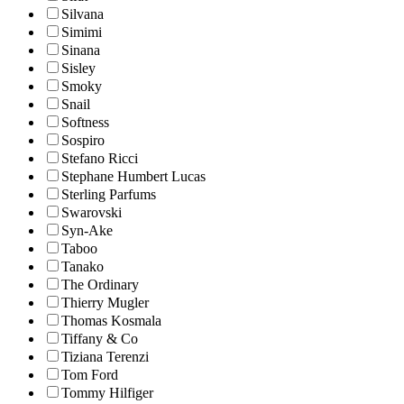
Silvana
Simimi
Sinana
Sisley
Smoky
Snail
Softness
Sospiro
Stefano Ricci
Stephane Humbert Lucas
Sterling Parfums
Swarovski
Syn-Ake
Taboo
Tanako
The Ordinary
Thierry Mugler
Thomas Kosmala
Tiffany & Co
Tiziana Terenzi
Tom Ford
Tommy Hilfiger