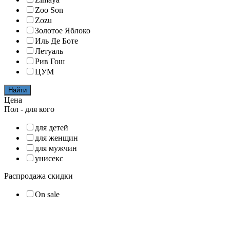
Zoo Son
Zozu
Золотое Яблоко
Иль Де Боте
Летуаль
Рив Гош
ЦУМ
Найти
Цена
Пол - для кого
для детей
для женщин
для мужчин
унисекс
Распродажа скидки
On sale