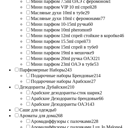
Мини парфюм 7.5ml ОАЭ с феромоном
1
Мини парфюм VIP 10 ml спрей
28
Масляные духи 10ml в тубе
29
Масляные духи 10ml с феромонами
77
Мини парфюм 10-15ml ручка
60
Мини парфюм 10ml pheromon
9
Мини парфюм 12ml спрей стойкие в коробке
46
Мини парфюм 15.5ml спрей
73
Мини парфюм 15ml спрей в тубе
0
Мини парфюм 19ml в мешочке
9
Мини парфюм 20ml ручка ОАЭ
221
Мини парфюм 23ml ОАЭ в тубе
53
Парфюмерные Наборы
243
Подарочные наборы Брендовые
214
Подарочные наборы Арабские
27
Дезодоранты Дубайские
210
Арабские дезодоранты-стик шарик
2
Арабские Дезодоранты брендовые
66
Арабские Дезодоранты ОАЭ
143
Саше для одежды
0
Ароматы для дома
268
Аромадиффузоры с палочками
228
Аромадиффузоры с палочками Lux Jo Malone
4