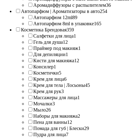
Аромадиффузоры с распылителем
36
Автопарфюм | Ароматизаторы в авто
254
Автопарфюм 12ml
89
Автопарфюм 8ml в упаковке
165
Косметика Брендовая
359
Салфетки для лица
1
Гель для душа
12
Праймер под макияж
1
Для депиляции
1
Кисти для макияжа
12
Консилер
1
Косметички
5
Крем для лица
6
Крем для тела | Лосьоны
45
Крем для рук
3
Массажеры для лица
1
Мочалки
3
Мыло
26
Наборы для макияжа
2
Пена для ванны
12
Помада для губ | Блески
29
Пудра для лица
7