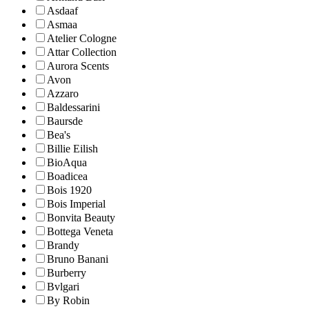
Asdaaf
Asmaa
Atelier Cologne
Attar Collection
Aurora Scents
Avon
Azzaro
Baldessarini
Baursde
Bea's
Billie Eilish
BioAqua
Boadicea
Bois 1920
Bois Imperial
Bonvita Beauty
Bottega Veneta
Brandy
Bruno Banani
Burberry
Bvlgari
By Robin