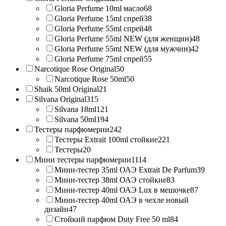
Gloria Perfume 10ml масло
68
Gloria Perfume 15ml спрей
38
Gloria Perfume 55ml спрей
48
Gloria Perfume 55ml NEW (для женщин)
48
Gloria Perfume 55ml NEW (для мужчин)
42
Gloria Perfume 75ml спрей
55
Narcotique Rose Original
50
Narcotique Rose 50ml
50
Shaik 50ml Original
21
Silvana Original
315
Silvana 18ml
121
Silvana 50ml
194
Тестеры парфюмерии
242
Тестеры Extrait 100ml стойкие
221
Тестеры
20
Мини тестеры парфюмерии
1114
Мини-тестер 35ml ОАЭ Extrait De Parfum
39
Мини-тестер 38ml ОАЭ стойкие
83
Мини-тестер 40ml ОАЭ Lux в мешочке
87
Мини-тестер 40ml ОАЭ в чехле новый
дизайн
47
Стойкий парфюм Duty Free 50 ml
84