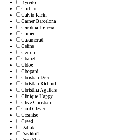
Byredo
Cacharel
Calvin Klein
Carner Barcelona
Carolina Herrera
Cartier
Casamorati
Celine
Cerruti
Chanel
Chloe
Chopard
Christian Dior
Christian Richard
Christina Aguilera
Clinique Happy
Clive Christian
Cool Clever
Cosmiso
Creed
Dahab
Davidoff
Dear She