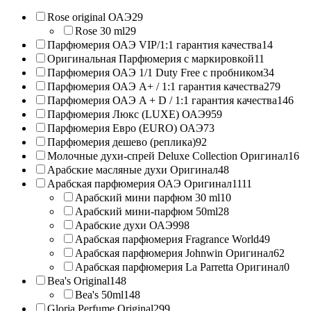
Rose original ОАЭ
29
Rose 30 ml
29
Парфюмерия ОАЭ VIP/1:1 гарантия качества
14
Оригинальная Парфюмерия с маркировкой
11
Парфюмерия ОАЭ 1/1 Duty Free с пробником
34
Парфюмерия ОАЭ A+ / 1:1 гарантия качества
279
Парфюмерия ОАЭ A + D / 1:1 гарантия качества
146
Парфюмерия Люкс (LUXE) ОАЭ
959
Парфюмерия Евро (EURO) ОАЭ
73
Парфюмерия дешево (реплика)
92
Молочные духи-спрей Deluxe Collection Оригинал
16
Арабские масляные духи Оригинал
48
Арабская парфюмерия ОАЭ Оригинал
1111
Арабский мини парфюм 30 ml
10
Арабский мини-парфюм 50ml
28
Арабские духи ОАЭ
998
Арабская парфюмерия Fragrance World
49
Арабская парфюмерия Johnwin Оригинал
62
Арабская парфюмерия La Parretta Оригинал
0
Bea's Original
148
Bea's 50ml
148
Gloria Perfume Original
299