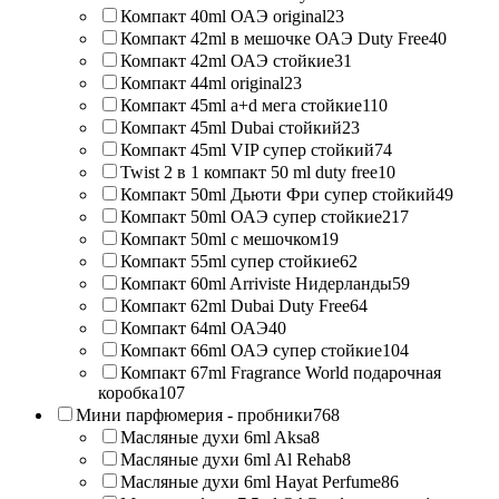
Компакт 40ml ОАЭ original
23
Компакт 42ml в мешочке ОАЭ Duty Free
40
Компакт 42ml ОАЭ стойкие
31
Компакт 44ml original
23
Компакт 45ml a+d мега стойкие
110
Компакт 45ml Dubai стойкий
23
Компакт 45ml VIP супер стойкий
74
Twist 2 в 1 компакт 50 ml duty free
10
Компакт 50ml Дьюти Фри супер стойкий
49
Компакт 50ml ОАЭ супер стойкие
217
Компакт 50ml с мешочком
19
Компакт 55ml супер стойкие
62
Компакт 60ml Arriviste Нидерланды
59
Компакт 62ml Dubai Duty Free
64
Компакт 64ml ОАЭ
40
Компакт 66ml ОАЭ супер стойкие
104
Компакт 67ml Fragrance World подарочная
коробка
107
Мини парфюмерия - пробники
768
Масляные духи 6ml Aksa
8
Масляные духи 6ml Al Rehab
8
Масляные духи 6ml Hayat Perfume
86