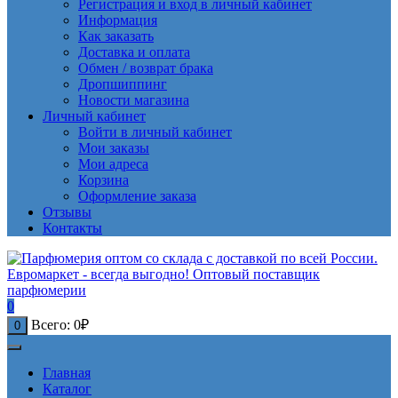
Регистрация и вход в личный кабинет
Информация
Как заказать
Доставка и оплата
Обмен / возврат брака
Дропшиппинг
Новости магазина
Личный кабинет
Войти в личный кабинет
Мои заказы
Мои адреса
Корзина
Оформление заказа
Отзывы
Контакты
0
Всего:
0
₽
0
Главная
Каталог