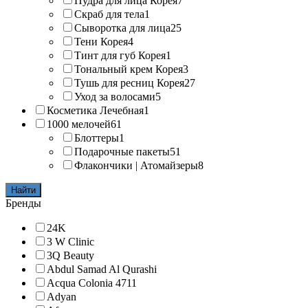
Пудра для лица Корея
7
Скраб для тела
1
Сыворотка для лица
25
Тени Корея
4
Тинт для губ Корея
1
Тональный крем Корея
3
Тушь для ресниц Корея
27
Уход за волосами
5
Косметика Лечебная
1
1000 мелочей
61
Блоттеры
1
Подарочные пакеты
51
Флакончики | Атомайзеры
8
Найти
Бренды
24K
3 W Clinic
3Q Beauty
Abdul Samad Al Qurashi
Acqua Colonia 4711
Adyan