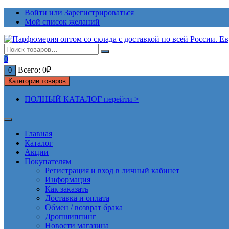
Перейти
Войти или Зарегистрироваться
к
Мой список желаний
содержимому
0
Всего:
0
₽
0
Категории товаров
ПОЛНЫЙ КАТАЛОГ перейти >
Главная
Каталог
Акции
Покупателям
Регистрация и вход в личный кабинет
Информация
Как заказать
Доставка и оплата
Обмен / возврат брака
Дропшиппинг
Новости магазина