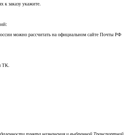
х к заказу укажите.
рий:
 России можно рассчитать на официальном сайте Почты РФ
я ТК.
 удаленности пункта назначения и выбранной Транспортной